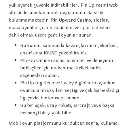
yükleyerek güvenle indirebilirler. Pin Up resmi web
sitesinde sunulan mobil uygulamalarda virüs
bulunmamaktadır. Pin Upward Casino, slotlar,
masa oyunları, canlı casinolar ve spor bahisleri
dahil olmak üzere çeşitli oyunlar sunar.
Bu kumar salonunda kazançlarınızı çekerken,
en arizona 10USD çekebilirsiniz.
Pin-Up Online casino, acemiler ve deneyimli
bahisçiler için mükemmel kriket bahis
seçenekleri sunar.
Pin Up tag Keno ve Lucky 6 gibi loto oyunları,
oyuncuların sayıları seçtiği ve çekilişi beklediği
ilgi çekici bir konsept sunar.
Bu bir uçak, uzay roketi, aircraft veya başka
herhangi bir şey olabilir.
Mobil oyun platformunu kurduktan sonra, kullanıcı