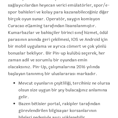
sağlayıcılardan heyecan verici emülatörler, spor/e-
spor bahisleri ve kolay para kazanabileceğiniz diğer
birçok oyun sunar. Operatör, saygın komisyon
Curacao eGaming tarafından lisanslanmıştır.
Kumarbazlar ve bahisçiler birinci sınıf hizmet, ödül
parasının anında geri çekilmesi, IOS ve Android için
bir mobil uygulama ve ayrıca cömert ve çok yönlü
bonuslar bekliyor. Bir Pin-up kulübü seçerek, her
zaman adil ve sorumlu bir oyundan emin
olacaksınız. Pin-Up, çalışmalarına 2016 yılında
başlayan tanınmış bir uluslararası markadır.
Mevcut oyunların çeşitliliği, tercihiniz ne olursa
olsun size uygun bir şey bulacağınız anlamına
gelir.
Bazen bêtisier portal, rakipler tarafından
görevlendirilen bilgisayar korsanlarının
hileleri nedeniyle aşırı yüklenebilir.