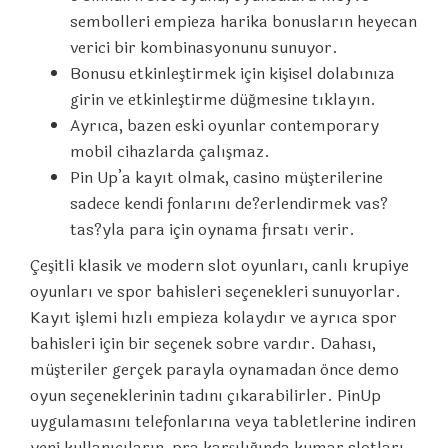
sembolleri empieza harika bonusların heyecan
verici bir kombinasyonunu sunuyor.
Bonusu etkinleştirmek için kişisel dolabınıza
girin ve etkinleştirme düğmesine tıklayın.
Ayrıca, bazen eski oyunlar contemporary
mobil cihazlarda çalışmaz.
Pin Up’a kayıt olmak, casino müşterilerine
sadece kendi fonlarını de?erlendirmek vas?
tas?yla para için oynama fırsatı verir.
Çeşitli klasik ve modern slot oyunları, canlı krupiye
oyunları ve spor bahisleri seçenekleri sunuyorlar.
Kayıt işlemi hızlı empieza kolaydır ve ayrıca spor
bahisleri için bir seçenek sobre vardır. Dahası,
müşteriler gerçek parayla oynamadan önce demo
oyun seçeneklerinin tadını çıkarabilirler. PinUp
uygulamasını telefonlarına veya tabletlerine indiren
yeni kullanıcıların, pra karşılığında kumar slotları