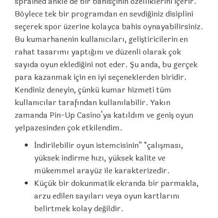
sprained ankle de bir bahisçinin özelliklerini içerir.
Böylece tek bir programdan en sevdiğiniz disiplini
seçerek spor üzerine kolayca bahis oynayabilirsiniz.
Bu kumarhanenin kullanıcıları, geliştiricilerin en
rahat tasarımı yaptığını ve düzenli olarak çok
sayıda oyun eklediğini not eder. Şu anda, bu gerçek
para kazanmak için en iyi seçeneklerden biridir.
Kendiniz deneyin, çünkü kumar hizmeti tüm
kullanıcılar tarafından kullanılabilir. Yakın
zamanda Pin-Up Casino’ya katıldım ve geniş oyun
yelpazesinden çok etkilendim.
İndirilebilir oyun istemcisinin” “çalışması,
yüksek indirme hızı, yüksek kalite ve
mükemmel arayüz ile karakterizedir.
Küçük bir dokunmatik ekranda bir parmakla,
arzu edilen sayıları veya oyun kartlarını
belirtmek kolay değildir.