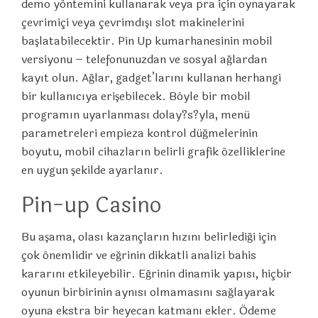
demo yöntemini kullanarak veya pra için oynayarak
çevrimiçi veya çevrimdışı slot makinelerini
başlatabilecektir. Pin Up kumarhanesinin mobil
versiyonu – telefonunuzdan ve sosyal ağlardan
kayıt olun. Ağlar, gadget’larını kullanan herhangi
bir kullanıcıya erişebilecek. Böyle bir mobil
programın uyarlanması dolay?s?yla, menü
parametreleri empieza kontrol düğmelerinin
boyutu, mobil cihazların belirli grafik özelliklerine
en uygun şekilde ayarlanır.
Pin-up Casino
Bu aşama, olası kazançların hızını belirlediği için
çok önemlidir ve eğrinin dikkatli analizi bahis
kararını etkileyebilir. Eğrinin dinamik yapısı, hiçbir
oyunun birbirinin aynısı olmamasını sağlayarak
oyuna ekstra bir heyecan katmanı ekler. Ödeme