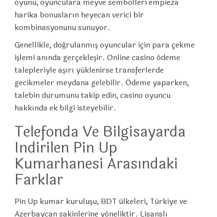
oyunu, oyunculara meyve sembolleri empieza
harika bonusların heyecan verici bir
kombinasyonunu sunuyor.
Genellikle, doğrulanmış oyuncular için para çekme
işlemi anında gerçekleşir. Online casino ödeme
talepleriyle aşırı yüklenirse transferlerde
gecikmeler meydana gelebilir. Ödeme yaparken,
talebin durumunu takip edin, casino oyuncu
hakkında ek bilgi isteyebilir.
Telefonda Ve Bilgisayarda
Indirilen Pin Up
Kumarhanesi Arasındaki
Farklar
Pin Up kumar kuruluşu, BDT ülkeleri, Türkiye ve
Azerbaycan sakinlerine yöneliktir. Lisanslı