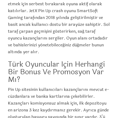
etmek için serbest bırakarak oyuna aktif olarak
katılırlar. JetX Pin Up crash oyunu SmartSoft
Gaming tarafından 2018 yılında geliştirilmiştir ve
basit ancak kullanıcı dostu bir arayüze sahiptir. Sol
taraf çarpan geçmişini gösterirken, sağ taraf
oyuncu kazançlarını sergiler. Oyun alanı ortadadır
ve bahislerinizi yönetebileceğiniz düğmeler bunun
altında yer alır.
Türk Oyuncular Için Herhangi
Bir Bonus Ve Promosyon Var
Mı?
Pin Up sitesinin kullanıcıları kazançlarını mevcut e-
cüzdanlara ve banka kartlarına çekebilirler.
Kazançları komisyonsuz almak için, ilk depozitoyu
en arizona 3 kez kaydırmanız gerekir. Ayrıca günde
oluşturulan başvuru sayısında bir sınır vardır, 3’ü