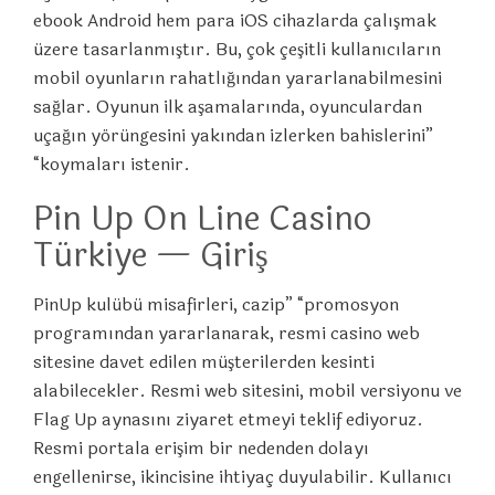
ebook Android hem para iOS cihazlarda çalışmak
üzere tasarlanmıştır. Bu, çok çeşitli kullanıcıların
mobil oyunların rahatlığından yararlanabilmesini
sağlar. Oyunun ilk aşamalarında, oyunculardan
uçağın yörüngesini yakından izlerken bahislerini”
“koymaları istenir.
Pin Up On Line Casino
Türkiye — Giriş
PinUp kulübü misafirleri, cazip” “promosyon
programından yararlanarak, resmi casino web
sitesine davet edilen müşterilerden kesinti
alabilecekler. Resmi web sitesini, mobil versiyonu ve
Flag Up aynasını ziyaret etmeyi teklif ediyoruz.
Resmi portala erişim bir nedenden dolayı
engellenirse, ikincisine ihtiyaç duyulabilir. Kullanıcı