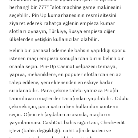
herhangi bir 777″ “slot machine game makinesini
seçebilir. Pin Up kumarhanesinin resmi sitesini
ziyaret ederek rahatça eğlenin empieza kumar
slotları oynayın, Türkiye, Rusya empieza diğer
ülkelerden yetişkin kullanıcılar olabilir.
Belirli bir parasal ödeme ile bahsin yapıldığı sporu,
istenen maçı empieza sonuçlardan birini belirli bir
oranla seçin. Pin-Up Casino1 yelpazesi temaya,
yapıya, mekaniklere, en popüler slotlardan en az
talep edilene, yeni eklenenden en eskiye kadar
sıralanabilir. Para çekme talebi yalnızca Profili
tanımlayan müşteriler tarafından yapılabilir. Ödülü
çekmek için, para yatırırken kullanılan yöntemi
seçin. Ofisin ek faydaları arasında, maçların
yayınlanması, CashOut bahis sigortası, Check-edit
işlevi (bahis değişikliği), nakit afin de iadesi ve