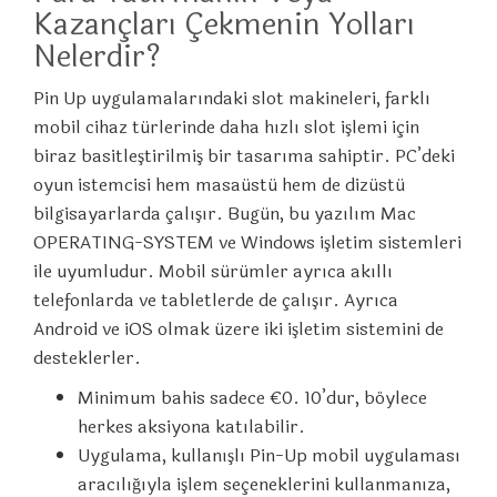
Kazançları Çekmenin Yolları
Nelerdir?
Pin Up uygulamalarındaki slot makineleri, farklı
mobil cihaz türlerinde daha hızlı slot işlemi için
biraz basitleştirilmiş bir tasarıma sahiptir. PC’deki
oyun istemcisi hem masaüstü hem de dizüstü
bilgisayarlarda çalışır. Bugün, bu yazılım Mac
OPERATING-SYSTEM ve Windows işletim sistemleri
ile uyumludur. Mobil sürümler ayrıca akıllı
telefonlarda ve tabletlerde de çalışır. Ayrıca
Android ve iOS olmak üzere iki işletim sistemini de
desteklerler.
Minimum bahis sadece €0. 10’dur, böylece
herkes aksiyona katılabilir.
Uygulama, kullanışlı Pin-Up mobil uygulaması
aracılığıyla işlem seçeneklerini kullanmanıza,