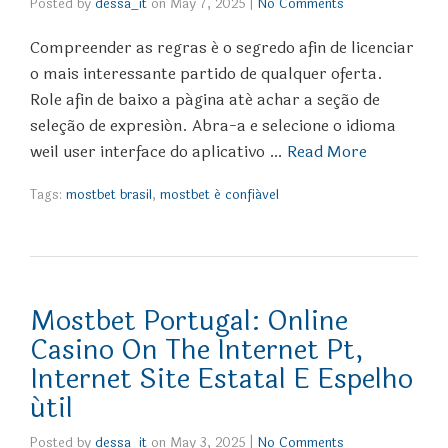
Posted by
dessa_it
on
May 7, 2025
|
No Comments
Compreender as regras é o segredo afin de licenciar
o mais interessante partido de qualquer oferta.
Role afin de baixo a página até achar a seção de
seleção de expresión. Abra-a e selecione o idioma
weil user interface do aplicativo …
Read More
Tags:
mostbet brasil
,
mostbet é confiável
Mostbet Portugal: Online
Casino On The Internet Pt,
Internet Site Estatal E Espelho
útil
Posted by
dessa_it
on
May 3, 2025
|
No Comments