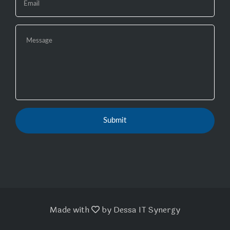
Made with
by
Dessa IT Synergy