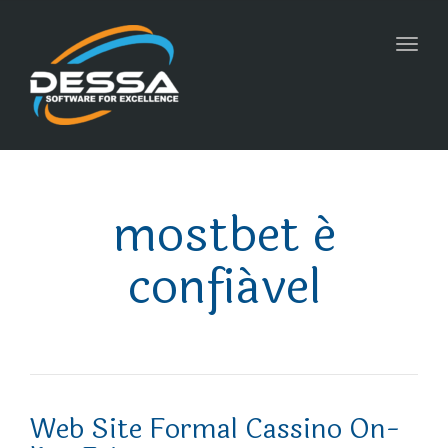
Toggl
navig
mostbet é
confiável
Web Site Formal Cassino On-