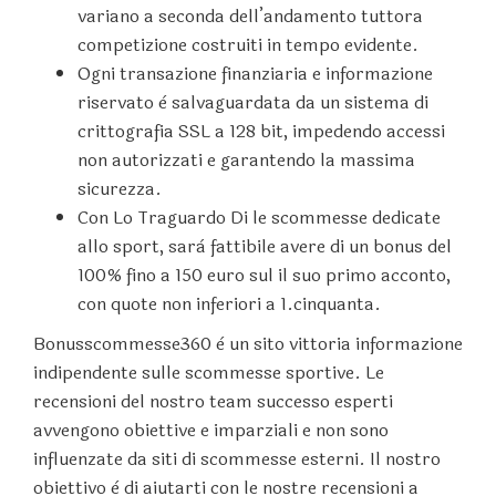
variano a seconda dell’andamento tuttora
competizione costruiti in tempo evidente.
Ogni transazione finanziaria e informazione
riservato è salvaguardata da un sistema di
crittografia SSL a 128 bit, impedendo accessi
non autorizzati e garantendo la massima
sicurezza.
Con Lo Traguardo Di le scommesse dedicate
allo sport, sarà fattibile avere di un bonus del
100% fino a 150 euro sul il suo primo acconto,
con quote non inferiori a 1.cinquanta.
Bonusscommesse360 è un sito vittoria informazione
indipendente sulle scommesse sportive. Le
recensioni del nostro team successo esperti
avvengono obiettive e imparziali e non sono
influenzate da siti di scommesse esterni. Il nostro
obiettivo è di aiutarti con le nostre recensioni a