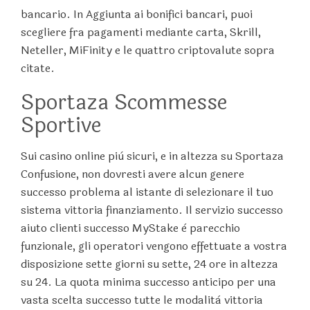
bancario. In Aggiunta ai bonifici bancari, puoi
scegliere fra pagamenti mediante carta, Skrill,
Neteller, MiFinity e le quattro criptovalute sopra
citate.
Sportaza Scommesse
Sportive
Sui casino online più sicuri, e in altezza su Sportaza
Confusione, non dovresti avere alcun genere
successo problema al istante di selezionare il tuo
sistema vittoria finanziamento. Il servizio successo
aiuto clienti successo MyStake è parecchio
funzionale, gli operatori vengono effettuate a vostra
disposizione sette giorni su sette, 24 ore in altezza
su 24. La quota minima successo anticipo per una
vasta scelta successo tutte le modalità vittoria