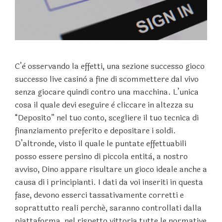
C’è osservando la effetti, una sezione successo gioco
successo live casinò a fine di scommettere dal vivo
senza giocare quindi contro una macchina. L’unica
cosa il quale devi eseguire è cliccare in altezza su
“Deposito” nel tuo conto, scegliere il tuo tecnica di
finanziamento preferito e depositare i soldi.
D’altronde, visto il quale le puntate effettuabili
posso essere persino di piccola entità, a nostro
avviso, Dino appare risultare un gioco ideale anche a
causa di i principianti. I dati da voi inseriti in questa
fase, devono esserci tassativamente corretti e
soprattutto reali perché, saranno controllati dalla
piattaforma, nel rispetto vittoria tutte le normative