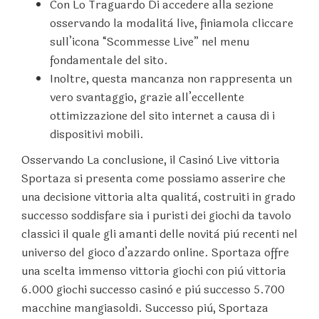
Con Lo Traguardo Di accedere alla sezione
osservando la modalità live, finiamola cliccare
sull’icona “Scommesse Live” nel menu
fondamentale del sito.
Inoltre, questa mancanza non rappresenta un
vero svantaggio, grazie all’eccellente
ottimizzazione del sito internet a causa di i
dispositivi mobili.
Osservando La conclusione, il Casinò Live vittoria
Sportaza si presenta come possiamo asserire che
una decisione vittoria alta qualità, costruiti in grado
successo soddisfare sia i puristi dei giochi da tavolo
classici il quale gli amanti delle novità più recenti nel
universo del gioco d’azzardo online. Sportaza offre
una scelta immenso vittoria giochi con più vittoria
6.000 giochi successo casinò e più successo 5.700
macchine mangiasoldi. Successo più, Sportaza