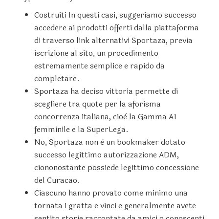
Costruiti In questi casi, suggeriamo successo
accedere ai prodotti offerti dalla piattaforma
di traverso link alternativi Sportaza, previa
iscrizione al sito, un procedimento
estremamente semplice e rapido da
completare.
Sportaza ha deciso vittoria permette di
scegliere tra quote per la aforisma
concorrenza italiana, cioè la Gamma A1
femminile e la SuperLega.
No, Sportaza non è un bookmaker dotato
successo legittimo autorizzazione ADM,
ciononostante possiede legittimo concessione
del Curacao.
Ciascuno hanno provato come minimo una
tornata i gratta e vinci e generalmente avete
sentito storie raccontate da amici o conoscenti