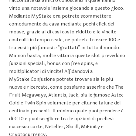
raccontate da amici o conoscenti il quale hanno
vinto una notevole insieme giocando a questo gioco.
Mediante MyStake ora potrete scommettere
comodamente da casa mediante pochi click del
mouse, grazie al di essi costo ridotto e le vincite
costruiti in tempo reale, ne potrete trovare 100 e
tra essi i più famosi e “grattati” in tutto il mondo.
Ma non basta, molte vittoria queste slot prevedono
funzioni speciali, bonus con free spins, e
moltiplicatori di vincite! Affidandovi a
MyStake Confusione potrete trovare sia le più
nuove e ricercate, come possiamo asserire che The
Fruit Megaways, Atlantis, Jack, sia le famose Aztec
Gold e Twin Spin solamente per citarne talune del
centinaio presenti. Il minimo quale puoi prendere è
di € 10 e puoi scegliere tra le opzioni di prelievi
successo carte, Neteller, Skrill, MiFinity e
Cryptocurrency.