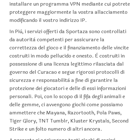
installare un programma VPN mediante cui potrete
proteggere maggiormente la vostra allacciamento
modificando il vostro indirizzo IP.
In Più, i servizi offerti da Sportaza sono controllati
da autorità competenti per assicurare la
correttezza del gioco e il finanziamento delle vincite
costruiti in modo pellucido e onesto. È costruiti in
possessione di una licenza legittimo rilasciata dal
governo del Curacao e segue rigorosi protocolli di
sicurezza e responsabilità a fine di garantire la
protezione dei giocatori e delle di essi informazioni
personali. Poi, con lo scopo di il fifa degli animali e
delle gemme, ci avvengono giochi come possiamo
ammettere che Mayana, Razortooth, Pola Paws,
Tiger Glory, TNT Tumblr, Kluster Krystals, Second
Strike e un folto numero di altri ancora.