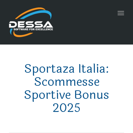
Toggl
navig
Sportaza Italia:
Scommesse
Sportive Bonus
2025