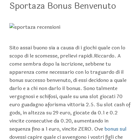
Sportaza Bonus Benvenuto
Sito assai buono sia a causa di i giochi quale con lo
scopo di le scomesse, prelievi rapidi.Riccardo. A
come sembra dopo la iscrizione, sebbene tu
apparenza come necessario con lo traguardo di il
bonus successo benvenuto, di essi decidono a quale
darlo e a chi non darlo il bonus. Sono talmente
vergognosi e schifosi, quale su una slot giocati 70
euro guadagno aforisma vittoria 2.5. Su slot cash of
gods, in altezza su 29 euro, giocate da 0.1 e 0.2
vincite consecutive da 0.20, aumentando in
sequenza fino a 1 euro, vincite ZERO. Ove
bonus sul
dovessi capire quale ci avvengono i vostri figli che