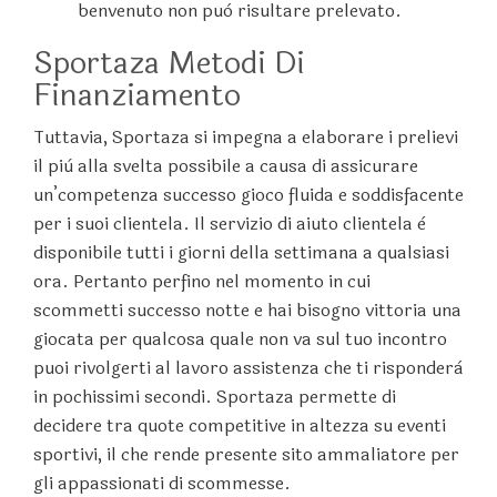
benvenuto non può risultare prelevato.
Sportaza Metodi Di
Finanziamento
Tuttavia, Sportaza si impegna a elaborare i prelievi
il più alla svelta possibile a causa di assicurare
un’competenza successo gioco fluida e soddisfacente
per i suoi clientela. Il servizio di aiuto clientela è
disponibile tutti i giorni della settimana a qualsiasi
ora. Pertanto perfino nel momento in cui
scommetti successo notte e hai bisogno vittoria una
giocata per qualcosa quale non va sul tuo incontro
puoi rivolgerti al lavoro assistenza che ti risponderà
in pochissimi secondi. Sportaza permette di
decidere tra quote competitive in altezza su eventi
sportivi, il che rende presente sito ammaliatore per
gli appassionati di scommesse.