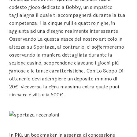
codesto gioco dedicato a Bobby, un simpatico
taglialegna il quale ti accompagnerà durante la tua
competenza. Ha cinque rulli e quattro righe, in
aggiunta ad una disegno realmente interessante.
Osservando La questa nasce del nostro articolo in
altezza su Sportaza, al contrario, ci soffermeremo
osservando la maniera dettagliata durante la
sezione casinò, scoprendone ciascuno i giochi più
famose e le tante caratteristiche. Con Lo Scopo Di
ottenerlo devi adempiere un deposito minimo di
20€, viceversa la cifra massima extra quale puoi
ricevere è vittoria 500€.
In Più, un bookmaker in assenza di concessione