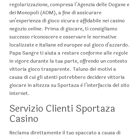
regolarizzazione, compresa l’Agenzia delle Dogane e
dei Monopoli (ADM), a fine di assicurare
un’esperienza di gioco sicura e affidabile nei casino
negozio online. Prima di giocare, ti consigliamo
successo riconoscere e osservare le normative
localizzate e italiane ed europee sul gioco d’azzardo.
Papa Sangre ti aiuta a restare conforme alle regole
in vigore durante la tua parte, offrendo un contesto
vittoria gioco trasparente. Taluno dei motivi a
causa di cui gli utenti potrebbero decidere vittoria
giocare in altezza su Sportaza è l’interfaccia del sito
internet.
Servizio Clienti Sportaza
Casino
Reclama direttamente il tuo spaccato a causa di