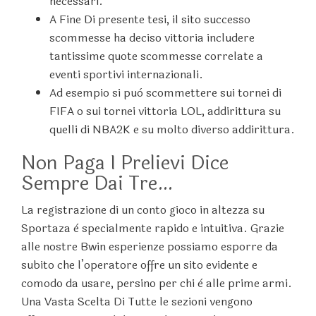
necessari.
A Fine Di presente tesi, il sito successo
scommesse ha deciso vittoria includere
tantissime quote scommesse correlate a
eventi sportivi internazionali.
Ad esempio si può scommettere sui tornei di
FIFA o sui tornei vittoria LOL, addirittura su
quelli di NBA2K e su molto diverso addirittura.
Non Paga I Prelievi Dice
Sempre Dai Tre…
La registrazione di un conto gioco in altezza su
Sportaza è specialmente rapido e intuitiva. Grazie
alle nostre Bwin esperienze possiamo esporre da
subito che l’operatore offre un sito evidente e
comodo da usare, persino per chi è alle prime armi.
Una Vasta Scelta Di Tutte le sezioni vengono