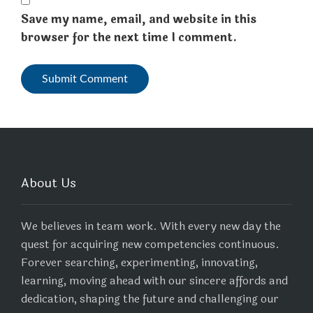
Save my name, email, and website in this
browser for the next time I comment.
About Us
We believes in team work. With every new day the
quest for acquiring new competencies continuous.
Forever searching, experimenting, innovating,
learning, moving ahead with our sincere affords and
dedication, shaping the future and challenging our