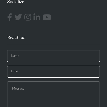
Socialize
Reach us