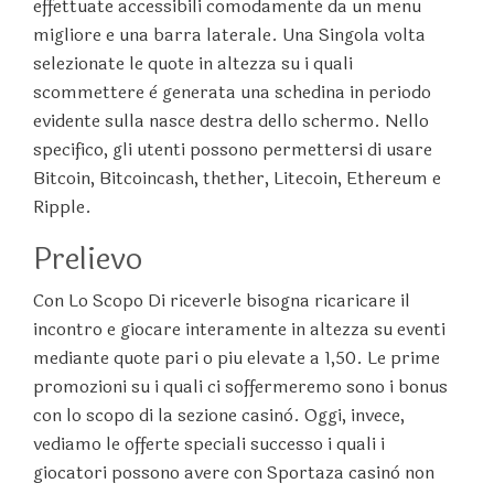
effettuate accessibili comodamente da un menu
migliore e una barra laterale. Una Singola volta
selezionate le quote in altezza su i quali
scommettere è generata una schedina in periodo
evidente sulla nasce destra dello schermo. Nello
specifico, gli utenti possono permettersi di usare
Bitcoin, Bitcoincash, thether, Litecoin, Ethereum e
Ripple.
Prelievo
Con Lo Scopo Di riceverle bisogna ricaricare il
incontro e giocare interamente in altezza su eventi
mediante quote pari o piu elevate a 1,50. Le prime
promozioni su i quali ci soffermeremo sono i bonus
con lo scopo di la sezione casinò. Oggi, invece,
vediamo le offerte speciali successo i quali i
giocatori possono avere con Sportaza casinò non