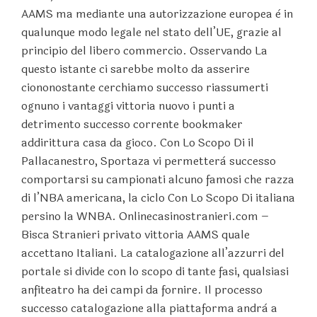
AAMS ma mediante una autorizzazione europea è in
qualunque modo legale nel stato dell’UE, grazie al
principio del libero commercio. Osservando La
questo istante ci sarebbe molto da asserire
ciononostante cerchiamo successo riassumerti
ognuno i vantaggi vittoria nuovo i punti a
detrimento successo corrente bookmaker
addirittura casa da gioco. Con Lo Scopo Di il
Pallacanestro, Sportaza vi permetterà successo
comportarsi su campionati alcuno famosi che razza
di l’NBA americana, la ciclo Con Lo Scopo Di italiana
persino la WNBA. Onlinecasinostranieri.com –
Bisca Stranieri privato vittoria AAMS quale
accettano Italiani. La catalogazione all’azzurri del
portale si divide con lo scopo di tante fasi, qualsiasi
anfiteatro ha dei campi da fornire. Il processo
successo catalogazione alla piattaforma andrà a