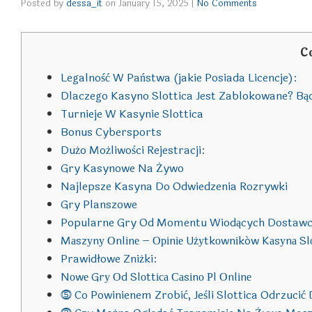
Posted by
dessa_it
on
January 15, 2025
|
No Comments
C
Legalność W Państwa (jakie Posiada Licencje):
Dlaczego Kasyno Slottica Jest Zablokowane? B
Turnieje W Kasynie Slottica
Bonus Cybersports
Dużo Możliwości Rejestracji:
Gry Kasynowe Na Żywo
Najlepsze Kasyna Do Odwiedzenia Rozrywki
Gry Planszowe
Popularne Gry Od Momentu Wiodących Dostaw
Mаszуnу Оnlіnе – Оріnіе Użуtkоwnіków Kаsуnа Slо
Prawidłowe Zniżki:
Nоwе Grу Оd Slоttіса Саsіnо Рl Оnlіnе
⓹ Co Powinienem Zrobić, Jeśli Slottica Odrzucić 