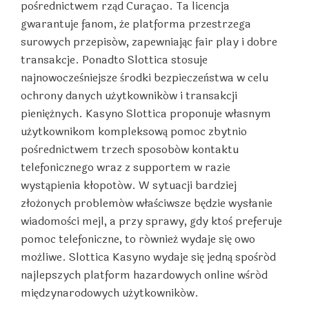
pośrednictwem rząd Curaçao. Ta licencja
gwarantuje fanom, że platforma przestrzega
surowych przepisów, zapewniając fair play i dobre
transakcje. Ponadto Slottica stosuje
najnowocześniejsze środki bezpieczeństwa w celu
ochrony danych użytkowników i transakcji
pieniężnych. Kasyno Slottica proponuje własnym
użytkownikom kompleksową pomoc zbytnio
pośrednictwem trzech sposobów kontaktu
telefonicznego wraz z supportem w razie
wystąpienia kłopotów. W sytuacji bardziej
złożonych problemów właściwsze będzie wysłanie
wiadomości mejl, a przy sprawy, gdy ktoś preferuje
pomoc telefoniczne, to również wydaje się owo
możliwe. Slottica Kasyno wydaje się jedną spośród
najlepszych platform hazardowych online wśród
międzynarodowych użytkowników.