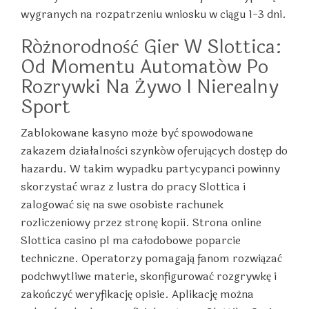
wygranych na rozpatrzeniu wniosku w ciągu 1-3 dni.
Różnorodność Gier W Slottica:
Od Momentu Automatów Po
Rozrywki Na Żywo I Nierealny
Sport
Zablokowane kasyno może być spowodowane
zakazem działalności szynków oferujących dostęp do
hazardu. W takim wypadku partycypanci powinny
skorzystać wraz z lustra do pracy Slottica i
zalogować się na swe osobiste rachunek
rozliczeniowy przez stronę kopii. Strona online
Slottica casino pl ma całodobowe poparcie
techniczne. Operatorzy pomagają fanom rozwiązać
podchwytliwe materie, skonfigurować rozgrywkę i
zakończyć weryfikację opisie. Aplikację można