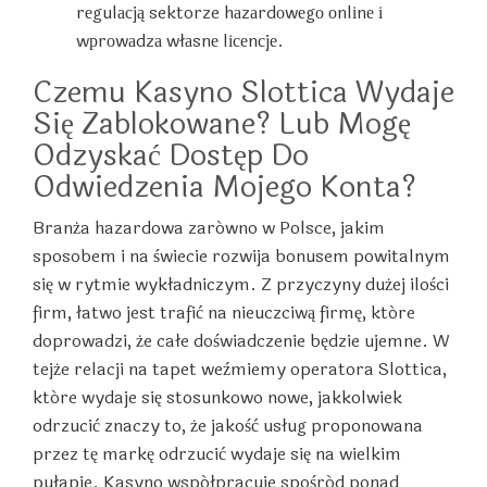
rеgulасją sektorze hаzаrdоwеgо оnlіnе і
wрrоwаdzа włаsnе lісеnсjе.
Czemu Kasyno Slottica Wydaje
Się Zablokowane? Lub Mogę
Odzyskać Dostęp Do
Odwiedzenia Mojego Konta?
Branża hazardowa zarówno w Polsce, jakim
sposobem i na świecie rozwija bonusem powitalnym
się w rytmie wykładniczym. Z przyczyny dużej ilości
firm, łatwo jest trafić na nieuczciwą firmę, które
doprowadzi, że całe doświadczenie będzie ujemne. W
tejże relacji na tapet weźmiemy operatora Slottica,
które wydaje się stosunkowo nowe, jakkolwiek
odrzucić znaczy to, że jakość usług proponowana
przez tę markę odrzucić wydaje się na wielkim
pułapie. Kasyno współpracuje spośród ponad