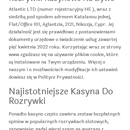
Atlantic LTD (numer rejestracyjny HE ), wraz z
siedzibą pod spodem adresem Katalanou jednej,
Flat/Office 101, Aglantzia, 2121, Nikozja, Cypr. Jej
działalność jest się prawidłowo z postanowieniami
dokumenty urzędowe o świadczenie usług zawartej
pięć kwietnia 2022 roku. Korzystając wraz ze strony
www zgadzasz się na używanie plików cookie, które
są instalowane na Twym urządzeniu. Więcej o
naszym i o możliwościach modyfikacje ich ustawień
dowiesz się w Polityce Prywatności.
Najistotniejsze Kasyna Do
Rozrywki
Ponadto kasyno często zawiera zestaw bezpłatnych
spinów w popularnych rozrywkach slotowych,
zapewniając nadal więcej szans na wygraną z