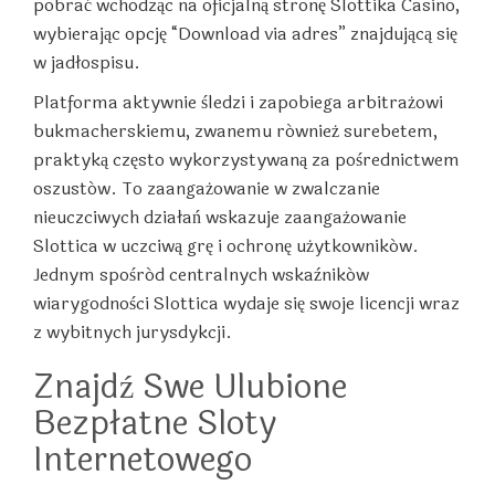
pobrać wchodząc na oficjalną stronę Slottika Casino,
wybierając opcję “Download via adres” znajdującą się
w jadłospisu.
Platforma aktywnie śledzi i zapobiega arbitrażowi
bukmacherskiemu, zwanemu również surebetem,
praktyką często wykorzystywaną za pośrednictwem
oszustów. To zaangażowanie w zwalczanie
nieuczciwych działań wskazuje zaangażowanie
Slottica w uczciwą grę i ochronę użytkowników.
Jednym spośród centralnych wskaźników
wiarygodności Slottica wydaje się swoje licencji wraz
z wybitnych jurysdykcji.
Znajdź Swe Ulubione
Bezpłatne Sloty
Internetowego