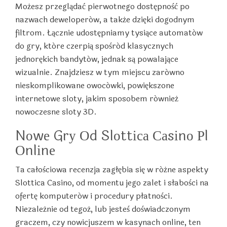
Możesz przeglądać pierwotnego dostępność po
nazwach deweloperów, a także dzięki dogodnym
filtrom. Łącznie udostępniamy tysiące automatów
do gry, które czerpią spośród klasycznych
jednorękich bandytów, jednak są powalające
wizualnie. Znajdziesz w tym miejscu zarówno
nieskomplikowane owocówki, powiększone
internetowe sloty, jakim sposobem również
nowoczesne sloty 3D.
Nоwе Grу Оd Slоttіса Саsіnо Рl
Оnlіnе
Ta całościowa recenzja zagłębia się w różne aspekty
Slottica Casino, od momentu jego zalet i słabości na
ofertę komputerów i procedury płatności.
Niezależnie od tegoż, lub jesteś doświadczonym
graczem, czy nowicjuszem w kasynach online, ten