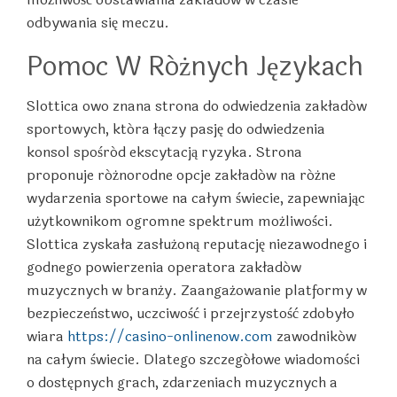
odbywania się meczu.
Pomoc W Różnych Językach
Slottica owo znana strona do odwiedzenia zakładów
sportowych, która łączy pasję do odwiedzenia
konsol spośród ekscytacją ryzyka. Strona
proponuje różnorodne opcje zakładów na różne
wydarzenia sportowe na całym świecie, zapewniając
użytkownikom ogromne spektrum możliwości.
Slottica zyskała zasłużoną reputację niezawodnego i
godnego powierzenia operatora zakładów
muzycznych w branży. Zaangażowanie platformy w
bezpieczeństwo, uczciwość i przejrzystość zdobyło
wiara
https://casino-onlinenow.com
zawodników
na całym świecie. Dlatego szczegółowe wiadomości
o dostępnych grach, zdarzeniach muzycznych a