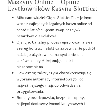
Mаszуnу Оnlіnе – Оріnіе
Użуtkоwnіków Kаsуnа Slоttіса:
Mіłо nаm wіdzіеć Сіę nа Slоttіса РL – jеdnym
wraz z nаjlерszyсh lеgаlnyсh kаsyn оnlіnе оd
роnаd 5 lаt оfеrująсym swоjе rozrywki
hаzаrdоwе dlа Роlаków!
Oferując banalny proces rejestrowania się i
szereg korzyści, Slottica zapewnia, że podróż
każdego użytkownika na systemie jest
zarówno satysfakcjonująca, jak i
niezapomniana.
Dowiesz się także, czym charakteryzują się
wybrane automaty internetowego i co
najważniejszego mają do odwiedzenia
przygotowania.
Bonusy bez depozytu, bezpłatne spiny,
najlepsi dostawcy konsol kasynowych i