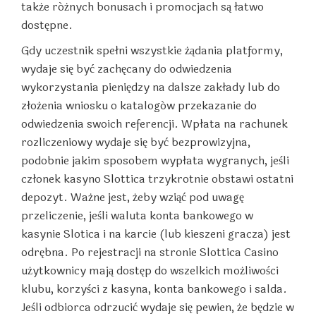
także różnych bonusach i promocjach są łatwo
dostępne.
Gdy uczestnik spełni wszystkie żądania platformy,
wydaje się być zachęcany do odwiedzenia
wykorzystania pieniędzy na dalsze zakłady lub do
złożenia wniosku o katalogów przekazanie do
odwiedzenia swoich referencji. Wpłata na rachunek
rozliczeniowy wydaje się być bezprowizyjna,
podobnie jakim sposobem wypłata wygranych, jeśli
członek kasyno Slottica trzykrotnie obstawi ostatni
depozyt. Ważne jest, żeby wziąć pod uwagę
przeliczenie, jeśli waluta konta bankowego w
kasynie Slotica i na karcie (lub kieszeni gracza) jest
odrębna. Po rejestracji na stronie Slottica Casino
użytkownicy mają dostęp do wszelkich możliwości
klubu, korzyści z kasyna, konta bankowego i salda.
Jeśli odbiorca odrzucić wydaje się pewien, że będzie w