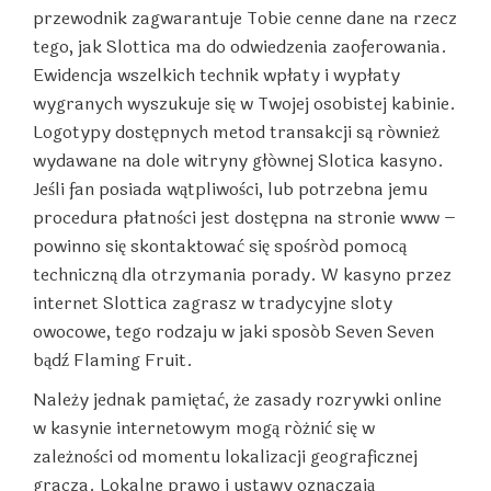
przewodnik zagwarantuje Tobie cenne dane na rzecz
tego, jak Slottica ma do odwiedzenia zaoferowania.
Ewidencja wszelkich technik wpłaty i wypłaty
wygranych wyszukuje się w Twojej osobistej kabinie.
Logotypy dostępnych metod transakcji są również
wydawane na dole witryny głównej Slotica kasyno.
Jeśli fan posiada wątpliwości, lub potrzebna jemu
procedura płatności jest dostępna na stronie www –
powinno się skontaktować się spośród pomocą
techniczną dla otrzymania porady. W kasyno przez
internet Slottica zagrasz w tradycyjne sloty
owocowe, tego rodzaju w jaki sposób Seven Seven
bądź Flaming Fruit.
Należy jednak pamiętać, że zasady rozrywki online
w kasynie internetowym mogą różnić się w
zależności od momentu lokalizacji geograficznej
gracza. Lokalne prawo i ustawy oznaczają