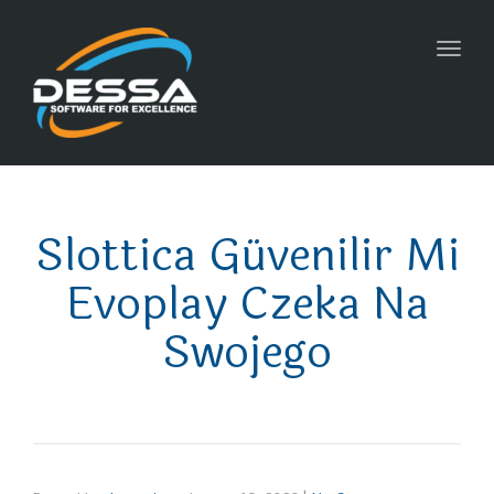
Toggl
navig
Slottica Güvenilir Mi
Evoplay Czeka Na
Swojego