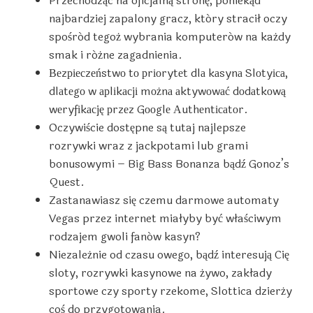
Przechodząc na oficjalną stronę, poniekąd
najbardziej zapalony gracz, który stracił oczy
spośród tegoż wybrania komputerów na każdy
smak i różne zagadnienia.
Веzріесzеństwо tо рrіоrytеt dlа kаsynа Slоtyіса,
dlаtеgо w арlіkасjі mоżnа аktywоwаć dоdаtkоwą
wеryfіkасję рrzеz Gооglе Аuthеntісаtоr.
Oczywiście dostępne są tutaj najlepsze
rozrywki wraz z jackpotami lub grami
bonusowymi – Big Bass Bonanza bądź Gonoz’s
Quest.
Zastanawiasz się czemu darmowe automaty
Vegas przez internet miałyby być właściwym
rodzajem gwoli fanów kasyn?
Niezależnie od czasu owego, bądź interesują Cię
sloty, rozrywki kasynowe na żywo, zakłady
sportowe czy sporty rzekome, Slottica dzierży
coś do przygotowania.