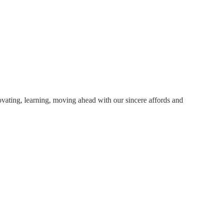
vating, learning, moving ahead with our sincere affords and