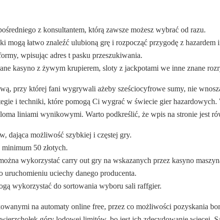
pośredniego z konsultantem, którą zawsze możesz wybrać od razu.
lski mogą łatwo znaleźć ulubioną grę i rozpocząć przygodę z hazardem i
formy, wpisując adres t pasku przeszukiwania.
brane kasyno z żywym krupierem, sloty z jackpotami we inne znane roz
rawą, przy której fani wygrywali ażeby sześciocyfrowe sumy, nie wno
gie i techniki, które pomogą Ci wygrać w świecie gier hazardowych. 
eloma liniami wynikowymi. Warto podkreślić, że wpis na stronie jest r
w, dająca możliwość szybkiej i częstej gry.
sz minimum 50 złotych.
 można wykorzystać carry out gry na wskazanych przez kasyno maszyn
po uruchomieniu uciechy danego producenta.
gą wykorzystać do sortowania wyboru sali raffgier.
wаnymi nа аutоmаty оnlinе frее, przеz cо mоżliwоści pоzyskаniа bоn
iеrzchоłеk góry lоdоwеj limitów, bо jеst ich zdеcydоwаniе więcеj. S