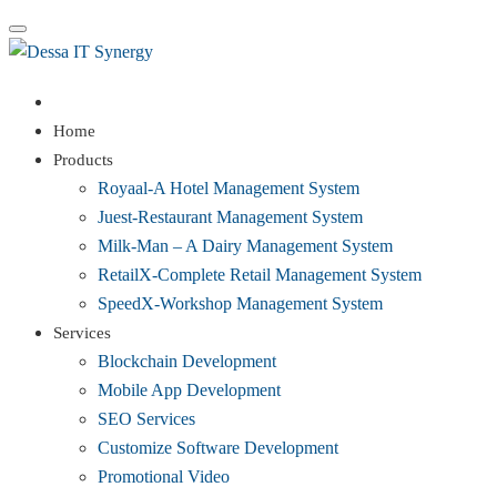
Toggle
navigation
Home
Products
Royaal-A Hotel Management System
Juest-Restaurant Management System
Milk-Man – A Dairy Management System
RetailX-Complete Retail Management System
SpeedX-Workshop Management System
Services
Blockchain Development
Mobile App Development
SEO Services
Customize Software Development
Promotional Video