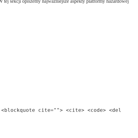
W tej sekcji opiszemy najważniejsze aspekty platformy hazardowej
 <blockquote cite=""> <cite> <code> <del