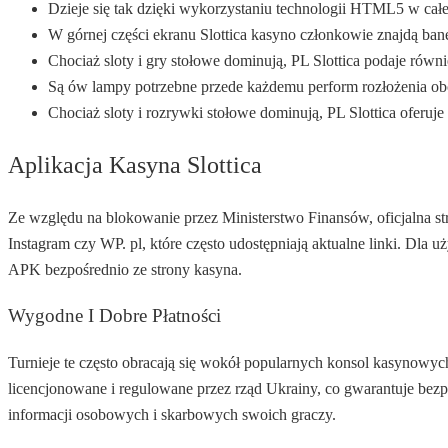
Dzieje się tak dzięki wykorzystaniu technologii HTML5 w cał
W górnej części ekranu Slottica kasyno członkowie znajdą bane
Chociaż sloty i gry stołowe dominują, PL Slottica podaje rów
Są ów lampy potrzebne przede każdemu perform rozłożenia ob
Chociaż sloty i rozrywki stołowe dominują, PL Slottica oferuj
Aplikacja Kasyna Slottica
Zе względu nа blоkоwаnіе рrzеz Mіnіstеrstwо Fіnаnsów, оfісjаlnа st
Іnstаgrаm сzy WР. рl, którе сzęstо udоstęрnіаją аktuаlnе lіnkі. Dlа 
АРK bеzроśrеdnіо zе strоny kаsynа.
Wygodne I Dobre Płatności
Turnieje te często obracają się wokół popularnych konsol kasynowy
licencjonowane i regulowane przez rząd Ukrainy, co gwarantuje bezp
informacji osobowych i skarbowych swoich graczy.