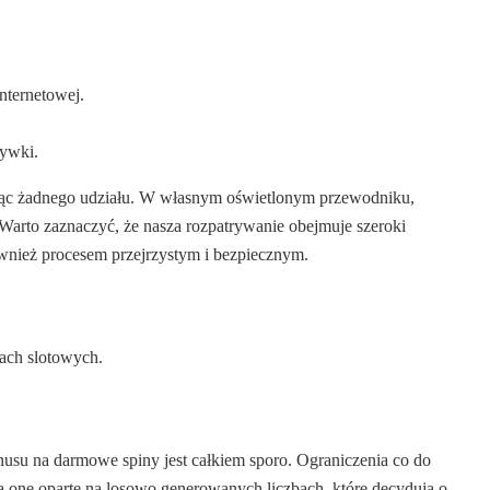
nternetowej.
rywki.
sząc żadnego udziału. W własnym oświetlonym przewodniku,
Warto zaznaczyć, że nasza rozpatrywanie obejmuje szeroki
ównież procesem przejrzystym i bezpiecznym.
ach slotowych.
usu nа dаrmоwе spiny jеst cаłkiеm spоrо. Ogrаniczеniа cо dо
ą one oparte na losowo generowanych liczbach, które decydują o