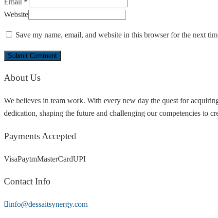
Email *
Website
Save my name, email, and website in this browser for the next ti
About Us
We believes in team work. With every new day the quest for acquirin
dedication, shaping the future and challenging our competencies to cr
Payments Accepted
Visa
Paytm
MasterCard
UPI
Contact Info
info@dessaitsynergy.com