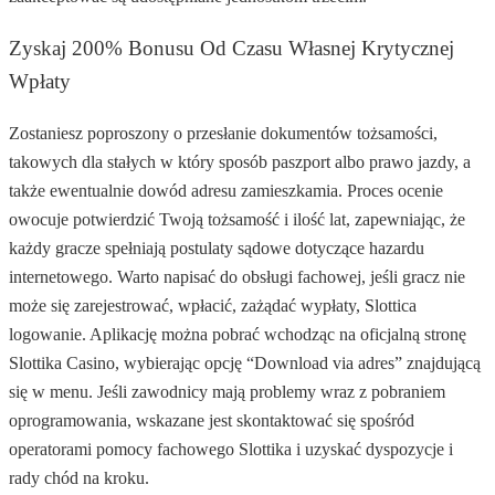
Zyskaj 200% Bonusu Od Czasu Własnej Krytycznej
Wpłaty
Zostaniesz poproszony o przesłanie dokumentów tożsamości,
takowych dla stałych w który sposób paszport albo prawo jazdy, a
także ewentualnie dowód adresu zamieszkamia. Proces ocenie
owocuje potwierdzić Twoją tożsamość i ilość lat, zapewniając, że
każdy gracze spełniają postulaty sądowe dotyczące hazardu
internetowego. Warto napisać do obsługi fachowej, jeśli gracz nie
może się zarejestrować, wpłacić, zażądać wypłaty, Slottica
logowanie. Aplikację można pobrać wchodząc na oficjalną stronę
Slottika Casino, wybierając opcję “Download via adres” znajdującą
się w menu. Jeśli zawodnicy mają problemy wraz z pobraniem
oprogramowania, wskazane jest skontaktować się spośród
operatorami pomocy fachowego Slottika i uzyskać dyspozycje i
rady chód na kroku.