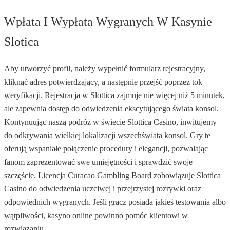
Wpłata I Wypłata Wygranych W Kasynie
Slotica
Aby utworzyć profil, należy wypełnić formularz rejestracyjny,
kliknąć adres potwierdzający, a następnie przejść poprzez tok
weryfikacji. Rejestracja w Slottica zajmuje nie więcej niż 5 minutek,
ale zapewnia dostęp do odwiedzenia ekscytującego świata konsol.
Kontynuując naszą podróż w świecie Slottica Casino, inwitujemy
do odkrywania wielkiej lokalizacji wszechświata konsol. Gry te
oferują wspaniałe połączenie procedury i elegancji, pozwalając
fanom zaprezentować swe umiejętności i sprawdzić swoje
szczęście. Licencja Curacao Gambling Board zobowiązuje Slottica
Casino do odwiedzenia uczciwej i przejrzystej rozrywki oraz
odpowiednich wygranych. Jeśli gracz posiada jakieś testowania albo
wątpliwości, kasyno online powinno pomóc klientowi w
rozwiązaniu.