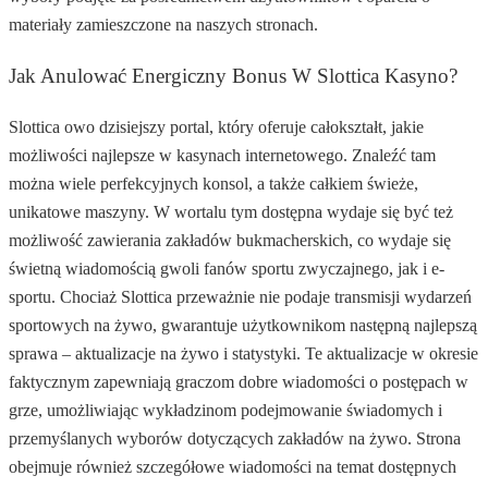
materiały zamieszczone na naszych stronach.
Jak Anulować Energiczny Bonus W Slottica Kasyno?
Slottica owo dzisiejszy portal, który oferuje całokształt, jakie
możliwości najlepsze w kasynach internetowego. Znaleźć tam
można wiele perfekcyjnych konsol, a także całkiem świeże,
unikatowe maszyny. W wortalu tym dostępna wydaje się być też
możliwość zawierania zakładów bukmacherskich, co wydaje się
świetną wiadomością gwoli fanów sportu zwyczajnego, jak i e-
sportu. Chociaż Slottica przeważnie nie podaje transmisji wydarzeń
sportowych na żywo, gwarantuje użytkownikom następną najlepszą
sprawa – aktualizacje na żywo i statystyki. Te aktualizacje w okresie
faktycznym zapewniają graczom dobre wiadomości o postępach w
grze, umożliwiając wykładzinom podejmowanie świadomych i
przemyślanych wyborów dotyczących zakładów na żywo. Strona
obejmuje również szczegółowe wiadomości na temat dostępnych