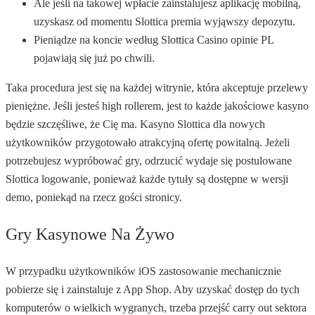
Ale jeśli na takowej wpłacie zainstalujesz aplikację mobilną,
uzyskasz od momentu Slottica premia wyjąwszy depozytu.
Pieniądze na koncie według Slottica Casino opinie PL
pojawiają się już po chwili.
Taka procedura jest się na każdej witrynie, która akceptuje przelewy
pieniężne. Jeśli jesteś high rollerem, jest to każde jakościowe kasyno
będzie szczęśliwe, że Cię ma. Kasyno Slottica dla nowych
użytkowników przygotowało atrakcyjną ofertę powitalną. Jeżeli
potrzebujesz wypróbować gry, odrzucić wydaje się postulowane
Slottica logowanie, ponieważ każde tytuły są dostępne w wersji
demo, poniekąd na rzecz gości stronicy.
Gry Kasynowe Na Żywo
W przypadku użytkowników iOS zastosowanie mechanicznie
pobierze się i zainstaluje z App Shop. Aby uzyskać dostęp do tych
komputerów o wielkich wygranych, trzeba przejść carry out sektora