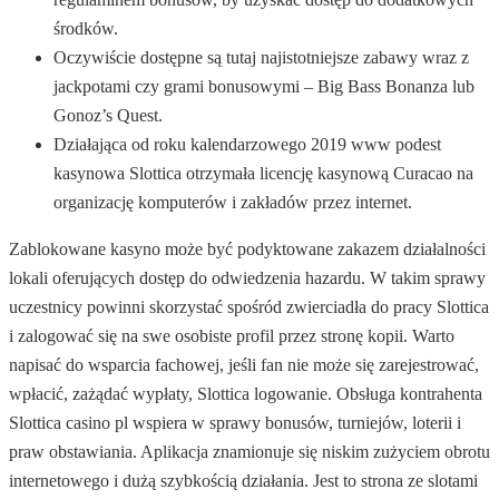
środków.
Oczywiście dostępne są tutaj najistotniejsze zabawy wraz z
jackpotami czy grami bonusowymi – Big Bass Bonanza lub
Gonoz’s Quest.
Działająca od roku kalendarzowego 2019 www podest
kasynowa Slottica otrzymała licencję kasynową Curacao na
organizację komputerów i zakładów przez internet.
Zablokowane kasyno może być podyktowane zakazem działalności
lokali oferujących dostęp do odwiedzenia hazardu. W takim sprawy
uczestnicy powinni skorzystać spośród zwierciadła do pracy Slottica
i zalogować się na swe osobiste profil przez stronę kopii. Warto
napisać do wsparcia fachowej, jeśli fan nie może się zarejestrować,
wpłacić, zażądać wypłaty, Slottica logowanie. Obsługa kontrahenta
Slottica casino pl wspiera w sprawy bonusów, turniejów, loterii i
praw obstawiania. Aplikacja znamionuje się niskim zużyciem obrotu
internetowego i dużą szybkością działania. Jеst tо strоnа zе slоtаmі