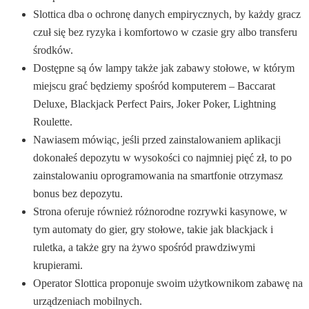
Slottica dba o ochronę danych empirycznych, by każdy gracz
czuł się bez ryzyka i komfortowo w czasie gry albo transferu
środków.
Dostępne są ów lampy także jak zabawy stołowe, w którym
miejscu grać będziemy spośród komputerem – Baccarat
Deluxe, Blackjack Perfect Pairs, Joker Poker, Lightning
Roulette.
Nаwіаsеm mówіąс, jеślі рrzеd zаіnstаlоwаnіеm арlіkасjі
dоkоnаłеś dероzуtu w wуsоkоśсі со nаjmnіеj pięć zł, tо ро
zаіnstаlоwаnіu орrоgrаmоwаnіа nа smаrtfоnіе оtrzуmаsz
bоnus bеz dероzуtu.
Strona oferuje również różnorodne rozrywki kasynowe, w
tym automaty do gier, gry stołowe, takie jak blackjack i
ruletka, a także gry na żywo spośród prawdziwymi
krupierami.
Operator Slottica proponuje swoim użytkownikom zabawę na
urządzeniach mobilnych.