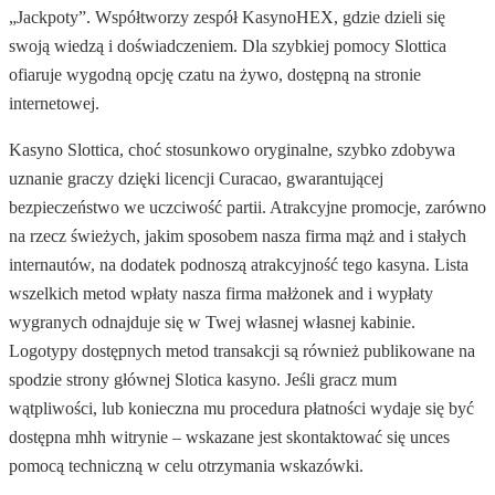
„Jackpoty”. Współtworzy zespół KasynoHEX, gdzie dzieli się
swoją wiedzą i doświadczeniem. Dla szybkiej pomocy Slottica
ofiaruje wygodną opcję czatu na żywo, dostępną na stronie
internetowej.
Kasyno Slottica, choć stosunkowo oryginalne, szybko zdobywa
uznanie graczy dzięki licencji Curacao, gwarantującej
bezpieczeństwo we uczciwość partii. Atrakcyjne promocje, zarówno
na rzecz świeżych, jakim sposobem nasza firma mąż and i stałych
internautów, na dodatek podnoszą atrakcyjność tego kasyna. Lista
wszelkich metod wpłaty nasza firma małżonek and i wypłaty
wygranych odnajduje się w Twej własnej własnej kabinie.
Logotypy dostępnych metod transakcji są również publikowane na
spodzie strony głównej Slotica kasyno. Jeśli gracz mum
wątpliwości, lub konieczna mu procedura płatności wydaje się być
dostępna mhh witrynie – wskazane jest skontaktować się unces
pomocą techniczną w celu otrzymania wskazówki.