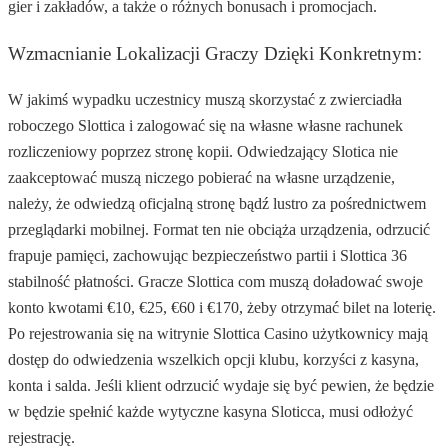
gier i zakładów, a także o różnych bonusach i promocjach.
Wzmacnianie Lokalizacji Graczy Dzięki Konkretnym:
W jakimś wypadku uczestnicy muszą skorzystać z zwierciadła
roboczego Slottica i zalogować się na własne własne rachunek
rozliczeniowy poprzez stronę kopii. Odwiedzający Slotica nie
zaakceptować muszą niczego pobierać na własne urządzenie,
należy, że odwiedzą oficjalną stronę bądź lustro za pośrednictwem
przeglądarki mobilnej. Format ten nie obciąża urządzenia, odrzucić
frapuje pamięci, zachowując bezpieczeństwo partii i Slottica 36
stabilność płatności. Gracze Slottica com muszą doładować swoje
konto kwotami €10, €25, €60 i €170, żeby otrzymać bilet na loterię.
Po rejestrowania się na witrynie Slottica Casino użytkownicy mają
dostęp do odwiedzenia wszelkich opcji klubu, korzyści z kasyna,
konta i salda. Jeśli klient odrzucić wydaje się być pewien, że będzie
w będzie spełnić każde wytyczne kasyna Sloticca, musi odłożyć
rejestrację.