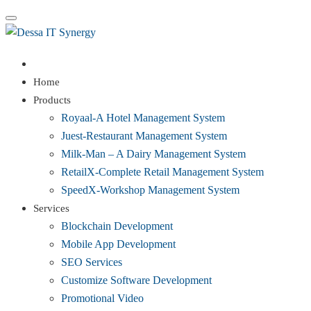
Toggle
navigation
Home
Products
Royaal-A Hotel Management System
Juest-Restaurant Management System
Milk-Man – A Dairy Management System
RetailX-Complete Retail Management System
SpeedX-Workshop Management System
Services
Blockchain Development
Mobile App Development
SEO Services
Customize Software Development
Promotional Video