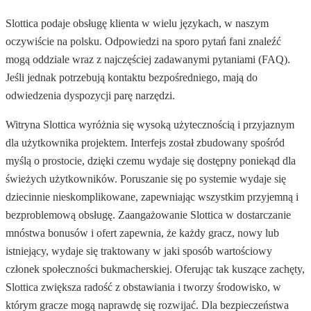
Slottica podaje obsługę klienta w wielu językach, w naszym
oczywiście na polsku. Odpowiedzi na sporo pytań fani znaleźć
mogą oddziale wraz z najczęściej zadawanymi pytaniami (FAQ).
Jeśli jednak potrzebują kontaktu bezpośredniego, mają do
odwiedzenia dyspozycji parę narzędzi.
Witryna Slottica wyróżnia się wysoką użytecznością i przyjaznym
dla użytkownika projektem. Interfejs został zbudowany spośród
myślą o prostocie, dzięki czemu wydaje się dostępny poniekąd dla
świeżych użytkowników. Poruszanie się po systemie wydaje się
dziecinnie nieskomplikowane, zapewniając wszystkim przyjemną i
bezproblemową obsługę. Zaangażowanie Slottica w dostarczanie
mnóstwa bonusów i ofert zapewnia, że każdy gracz, nowy lub
istniejący, wydaje się traktowany w jaki sposób wartościowy
członek społeczności bukmacherskiej. Oferując tak kuszące zachęty,
Slottica zwiększa radość z obstawiania i tworzy środowisko, w
którym gracze mogą naprawdę się rozwijać. Dla bezpieczeństwa