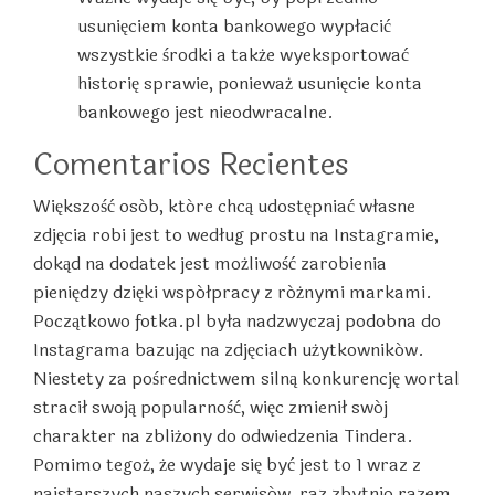
usunięciem konta bankowego wypłacić
wszystkie środki a także wyeksportować
historię sprawie, ponieważ usunięcie konta
bankowego jest nieodwracalne.
Comentarios Recientes
Większość osób, które chcą udostępniać własne
zdjęcia robi jest to według prostu na Instagramie,
dokąd na dodatek jest możliwość zarobienia
pieniędzy dzięki współpracy z różnymi markami.
Początkowo fotka.pl była nadzwyczaj podobna do
Instagrama bazując na zdjęciach użytkowników.
Niestety za pośrednictwem silną konkurencję wortal
stracił swoją popularność, więc zmienił swój
charakter na zbliżony do odwiedzenia Tindera.
Pomimo tegoż, że wydaje się być jest to 1 wraz z
najstarszych naszych serwisów, raz zbytnio razem