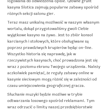
logowania do odwiedzenia opisie. Główne grunt
kasyna Slotica zajmują popularne zabawy spośród
różnych sekcji salonu gier.
Teraz masz unikalną możliwość w naszym własnym
wortalu, dokąd przygotowaliśmy gwoli Ciebie
wyjątkowe kasyno na żywo. Jest to zbiór konsol
karcianych i stołowych, które obsługiwane są
poprzez prawdziwych krupierów będąc on-line.
Wszystko historia się naprawdę, jak w
rzeczywistych kasynach, choć prowadzona jest się
wraz z poziomu ekranu Twojego urządzenia. Należy
aczkolwiek pamiętać, że reguły zabawy online w
kasynie sieciowym mogą różnić się w zależności od
czasu umiejscowienia geograficznej gracza.
Słuchanie muzyki będzie możliwe w trybie
odtwarzania losowego spośród reklamami. Tym
wraz odrzucić o limity naszej przedsiębiorstwie