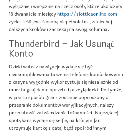
wyłącznie i wyłącznie na rzecz osób, które ukończyły
18 dwanaście miesięcy
https://slotticaonline.com
życia. Jeśli jesteś osobą niepełnoletnią, zaniechaj
dalszych kroków i zaczekaj na swoją kolumna.
Thunderbird – Jak Usunąć
Konto
Dzięki wstecz nawigacja wydaje się być
nieskomplikowana także na telefonie komórkowym i
z kasyna wygodnie wykorzystuje się niezależnie od
muerta graj demo sprzętu i przeglądarki. Po tymże,
w jaki to sposób gracz zostanie poproszony o
przesłanie dokumentów weryfikacyjnych, należy
przedstawić zatwierdzenie tożsamości. Najczęściej
spotykaną wydaje się selfie, na którym fan
utrzymuje kartkę z datą, bądź spośród innym