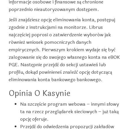
informacje osobowe i finansowe są chronione
poprzednio nieautoryzowanym dostępem.
Jeśli znajdziesz opcję eliminowania konta, postępuj
zgodnie z instrukcjami na monitorze. Librus
najczęściej poprosi o zatwierdzenie wyborów jak
również wniosek pomocniczych danych
empirycznych. Pierwszym krokiem wydaje się być
zalogowanie się do swojego własnego konta na eBOK
PGE. Następnie przejdź do sekcji ustawień lub
profilu, dokąd powinieneś znaleźć opcję dotyczącą
eliminowania konta bankowego bankowego.
Opinia O Kasynie
Na szczęście program webowa – innymi słowy
ta na rzecz przeglądarek sieciowych – już taką
opcję oferuje.
Przejdź do odwiedzenia propozycji zakładów