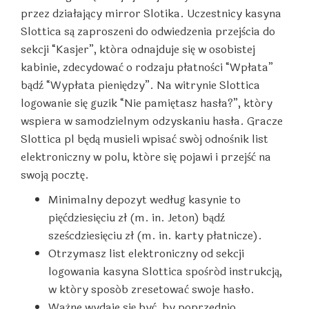
przez działający mirror Slotika. Uczestnicy kasyna
Slottica są zaproszeni do odwiedzenia przejścia do
sekcji “Kasjer”, która odnajduje się w osobistej
kabinie, zdecydować o rodzaju płatności “Wpłata”
bądź “Wypłata pieniędzy”. Na witrynie Slottica
logowanie się guzik “Nie pamiętasz hasła?”, który
wspiera w samodzielnym odzyskaniu hasła. Gracze
Slottica pl będą musieli wpisać swój odnośnik list
elektroniczny w polu, które się pojawi i przejść na
swoją pocztę.
Minimalny depozyt według kasynie to
pięćdziesięciu zł (m. in. Jeton) bądź
sześcdziesięciu zł (m. in. karty płatnicze).
Otrzymasz list elektroniczny od sekcji
logowania kasyna Slottica spośród instrukcją,
w który sposób zresetować swoje hasło.
Ważne wydaje się być, by poprzednio