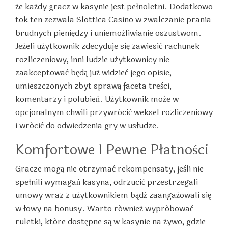
że każdy gracz w kasynie jest pełnoletni. Dodatkowo
tok ten zezwala Slottica Casino w zwalczanie prania
brudnych pieniędzy i uniemożliwianie oszustwom.
Jeżeli użytkownik zdecyduje się zawiesić rachunek
rozliczeniowy, inni ludzie użytkownicy nie
zaakceptować będą już widzieć jego opisie,
umieszczonych zbyt sprawą faceta treści,
komentarzy i polubień. Użytkownik może w
opcjonalnym chwili przywrócić weksel rozliczeniowy
i wrócić do odwiedzenia gry w usłudze.
Komfortowe I Pewne Płatności
Gracze mogą nie otrzymać rekompensaty, jeśli nie
spełnili wymagań kasyna, odrzucić przestrzegali
umowy wraz z użytkownikiem bądź zaangażowali się
w łowy na bonusy. Warto również wypróbować
ruletki, które dostępne są w kasynie na żywo, gdzie