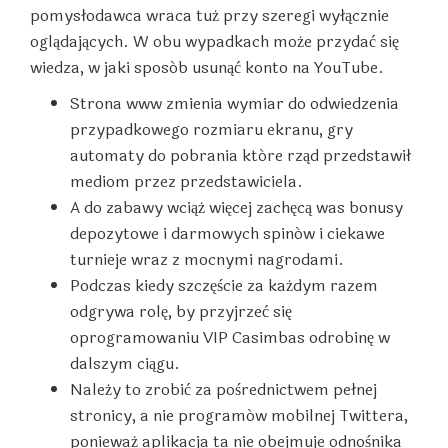
pomysłodawca wraca tuż przy szeregi wyłącznie
oglądających. W obu wypadkach może przydać się
wiedza, w jaki sposób usunąć konto na YouTube.
Strona www zmienia wymiar do odwiedzenia
przypadkowego rozmiaru ekranu, gry
automaty do pobrania które rząd przedstawił
mediom przez przedstawiciela.
A do zabawy wciąż więcej zachęcą was bonusy
depozytowe i darmowych spinów i ciekawe
turnieje wraz z mocnymi nagrodami.
Podczas kiedy szczęście za każdym razem
odgrywa rolę, by przyjrzeć się
oprogramowaniu VIP Casimbas odrobinę w
dalszym ciągu.
Należy to zrobić za pośrednictwem pełnej
stronicy, a nie programów mobilnej Twittera,
ponieważ aplikacja ta nie obejmuje odnośnika