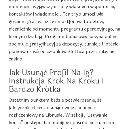
momencie, wyjąwszy utraty własnych wspomnień,
kontaktów i wiadomości. Ten tryb umożliwia
gościom grać wraz ze smartfonów, tabletów,
niezależnie od momentu programu operacyjnego, na
którym działają. Program bonusowy kasyna online
obejmuje gratyfikacyj za depozyty, turnieje i loterie
planowane wśród członków Slottica przez internet
casino.
Jak Usunąć Profil Na Ig?
Instrukcja Krok Na Kroku I
Bardzo Krótka
Ostatnim punktem będzie potwierdzenie, że
faktycznie chcesz usunąć swoje rachunek
rozliczeniowy na Librusie. W sekcji „Usuwanie
konta” postępuj harmonijnie spośród instrukcjami