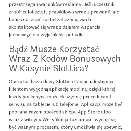
przestrzegali warunków reklamy. Jeśli uczestnik
zrobił całokształt prawidłowo wraz z prawami, ale
bonus odrzucić został zaliczony, warto
skontaktować się wraz z działem wsparcia
fachowego dla wyjaśnienia pobudki.
Bądź Musze Korzystać
Wraz Z Kodów Bonusowych
W Kasynie Slottica?
Operator hazardowy Slottica Casino udostępnia
klientom wygodną aplikację mobilną, dzięki której
każdy fan kasyna może cieszyć się procedurami
serwisu na tablecie lub telefonie. Aplikacja może być
pobrana razem spośród sklepu App Store albo
wraz z witryny Weryfikacja tożsamości wydaje się
być ważnym procesem, który umożliwia się upewnić,