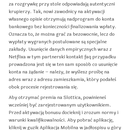
za rozgrywkę przy stole odpowiadają autentyczni
krupierzy. Tak, nowi zawodnicy na aktywacji
własnego opisie otrzymują nadprogram do konta
bankowego bez konieczności finalizowania wpłaty.
Oznacza to, że można grać za bezowocnie, lecz do
wypłaty wygranych postulowane są specjalne
zakłady. Usunięcie danych empirycznych wraz z
Netflixa w tym partnerski kontakt faq przypadku
prowadzona jest się w ten sam sposób co usunięcie
konta na żądanie – należy, że wyślesz prośbę na
adres wraz z adresu zamieszkamia, który podałeś
obok procesie rejestrowania się.
Aby otrzymać premia na Slottica, powinieneś
wcześniej być zarejestrowanym użytkownikiem.
Przed aktywacją bonusu docieknij i zrozum normy i
warunki kwalifikowalności. Aby pobrać aplikację,
kliknij w guzik Aplikacja Mobilna w jadłospisu u góry