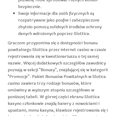
bezpiecznie.
Swoje informacje dla osób fizycznych są
rozpatrywane jako poufne i zabezpieczone
zbytnio pomocą solidnych środków ochrony
danych wdrożonych poprzez Slottica.
Graczom przypomina się o dostępności bonusu
powitalnego Slottica przez internet casino w czasie
rejestrowania się w kwestionariuszu o tej samej
nazwie. Więcej dodatkowych szczegółów zawodnicy
poznają w sekcji “Bonusy”, znajdującej się w kategorii
“Promocje”. Pakiet Bonusów Powitalnych w Slotica
casino zawiera trzy rodzaje bonusów, które
omówimy w wyższym stopniu szczegółowo w
poniższej tabeli. W górnej części ekranu Slottica
kasyno członkowie znajdą banery z nowościami i
upustami, menu kasyna, klawisze rejestrowania się i