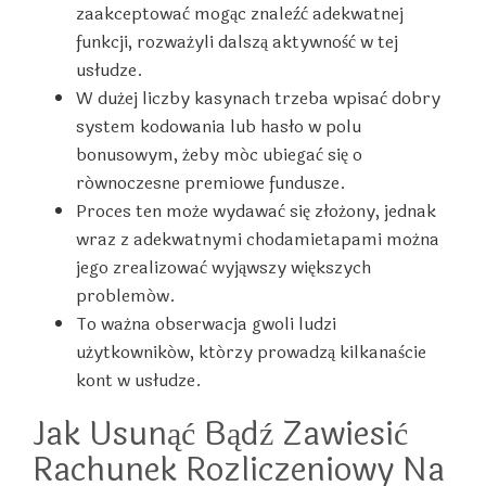
zaakceptować mogąc znaleźć adekwatnej
funkcji, rozważyli dalszą aktywność w tej
usłudze.
W dużej liczby kasynach trzeba wpisać dobry
system kodowania lub hasło w polu
bonusowym, żeby móc ubiegać się o
równoczesne premiowe fundusze.
Proces ten może wydawać się złożony, jednak
wraz z adekwatnymi chodamietapami można
jego zrealizować wyjąwszy większych
problemów.
To ważna obserwacja gwoli ludzi
użytkowników, którzy prowadzą kilkanaście
kont w usłudze.
Jak Usunąć Bądź Zawiesić
Rachunek Rozliczeniowy Na