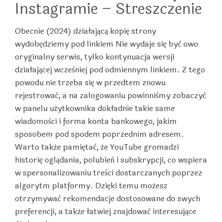
Instagramie – Streszczenie
Obecnie (2024) działającą kopię strony
wydobędziemy pod linkiem Nie wydaje się być owo
oryginalny serwis, tylko kontynuacja wersji
działającej wcześniej pod odmiennym linkiem. Z tego
powodu nie trzeba się w przedtem znowu
rejestrować, a na zalogowaniu powinniśmy zobaczyć
w panelu użytkownika dokładnie takie same
wiadomości i forma konta bankowego, jakim
sposobem pod spodem poprzednim adresem.
Warto także pamiętać, że YouTube gromadzi
historię oglądania, polubień i subskrypcji, co wspiera
w spersonalizowaniu treści dostarczanych poprzez
algorytm platformy. Dzięki temu możesz
otrzymywać rekomendacje dostosowane do swych
preferencji, a także łatwiej znajdować interesujące