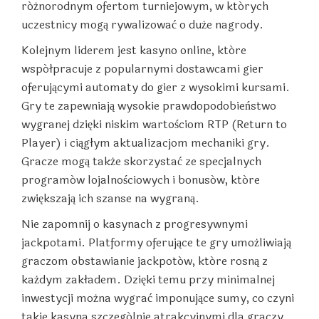
różnorodnym ofertom turniejowym, w których
uczestnicy mogą rywalizować o duże nagrody.
Kolejnym liderem jest kasyno online, które
współpracuje z popularnymi dostawcami gier
oferującymi automaty do gier z wysokimi kursami.
Gry te zapewniają wysokie prawdopodobieństwo
wygranej dzięki niskim wartościom RTP (Return to
Player) i ciągłym aktualizacjom mechaniki gry.
Gracze mogą także skorzystać ze specjalnych
programów lojalnościowych i bonusów, które
zwiększają ich szanse na wygraną.
Nie zapomnij o kasynach z progresywnymi
jackpotami. Platformy oferujące te gry umożliwiają
graczom obstawianie jackpotów, które rosną z
każdym zakładem. Dzięki temu przy minimalnej
inwestycji można wygrać imponujące sumy, co czyni
takie kasyna szczególnie atrakcyjnymi dla graczy