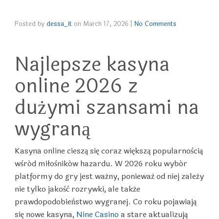
Posted by
dessa_it
on
March 17, 2026
|
No Comments
Najlepsze kasyna
online 2026 z
dużymi szansami na
wygraną
Kasyna online cieszą się coraz większą popularnością
wśród miłośników hazardu. W 2026 roku wybór
platformy do gry jest ważny, ponieważ od niej zależy
nie tylko jakość rozrywki, ale także
prawdopodobieństwo wygranej. Co roku pojawiają
się nowe kasyna,
Nine Casino
a stare aktualizują