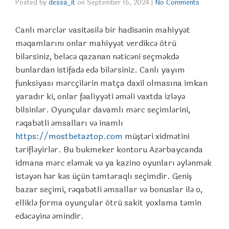
Posted by
dessa_it
on
September 16, 2024
|
No Comments
Canlı mərclər vasitəsilə bir hadisənin mahiyyət
məqamlarını onlar mahiyyət verdikcə ötrü
bilərsiniz, beləcə qazanan nəticəni seçməkdə
bunlardan istifadə edə bilərsiniz. Canlı yayım
funksiyası mərcçilərin matça daxil olmasına imkan
yaradır ki, onlar fəaliyyəti əməli vaxtda izləyə
bilsinlər. Oyunçular davamlı mərc seçimlərini,
rəqabətli əmsalları və inamlı
https://mostbetaztop.com
müştəri xidmətini
tərifləyirlər. Bu bukmeker kontoru Azərbaycanda
idmana mərc eləmək və ya kazino oyunları əylənmək
istəyən hər kəs üçün təmtəraqlı seçimdir. Geniş
bazar seçimi, rəqabətli əmsallar və bonuslar ilə o,
elliklə forma oyunçular ötrü sakit yoxlama təmin
edəcəyinə əmindir.