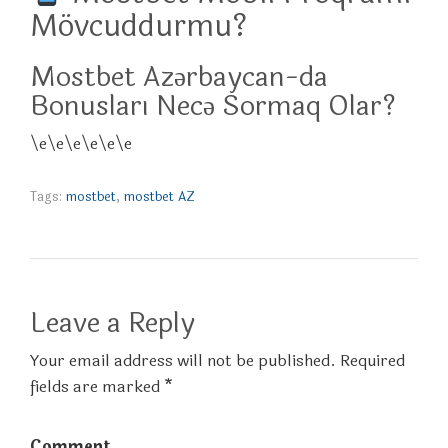
Mövcuddurmu?
Mostbet Azərbaycan-da
Bonusları Necə Sormaq Olar?
\e\e\e\e\e\e
Tags:
mostbet
,
mostbet AZ
Leave a Reply
Your email address will not be published. Required
fields are marked *
Comment