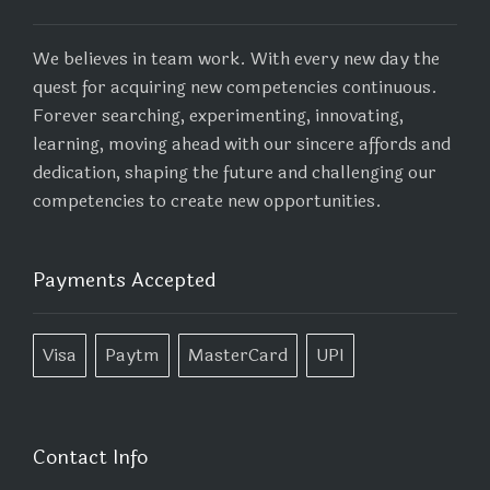
We believes in team work. With every new day the
quest for acquiring new competencies continuous.
Forever searching, experimenting, innovating,
learning, moving ahead with our sincere affords and
dedication, shaping the future and challenging our
competencies to create new opportunities.
Payments Accepted
Visa
Paytm
MasterCard
UPI
Contact Info