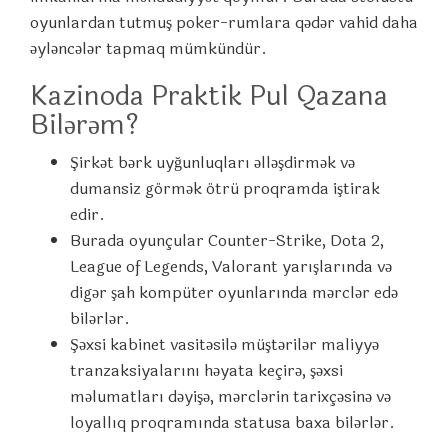
oyunlardan tutmuş poker-rumlara qədər vahid daha
əyləncələr tapmaq mümkündür.
Kazinoda Praktik Pul Qazana
Bilərəm?
Şirkət bərk uyğunluqları əlləşdirmək və
dumansiz görmək ötrü proqramda iştirak
edir.
Burada oyunçular Counter-Strike, Dota 2,
League of Legends, Valorant yarışlarında və
digər şah kompüter oyunlarında mərclər edə
bilərlər.
Şəxsi kabinet vasitəsilə müştərilər maliyyə
tranzaksiyalarını həyata keçirə, şəxsi
məlumatları dəyişə, mərclərin tarixçəsinə və
loyallıq proqramında statusa baxa bilərlər.