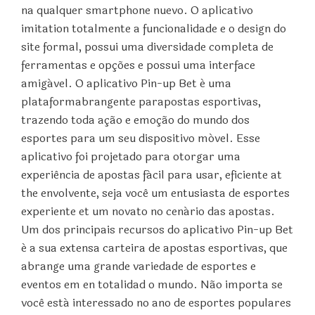
na qualquer smartphone nuevo. O aplicativo
imitation totalmente a funcionalidade e o design do
site formal, possui uma diversidade completa de
ferramentas e opções e possui uma interface
amigável. O aplicativo Pin-up Bet é uma
plataformabrangente parapostas esportivas,
trazendo toda ação e emoção do mundo dos
esportes para um seu dispositivo móvel. Esse
aplicativo foi projetado para otorgar uma
experiência de apostas fácil para usar, eficiente at
the envolvente, seja você um entusiasta de esportes
experiente et um novato no cenário das apostas.
Um dos principais recursos do aplicativo Pin-up Bet
é a sua extensa carteira de apostas esportivas, que
abrange uma grande variedade de esportes e
eventos em en totalidad o mundo. Não importa se
você está interessado no ano de esportes populares