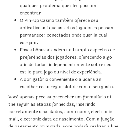
qualquer problema que eles possam
encontrar.
O Pin-Up Casino também oferece seu
aplicativo así que usted os jogadores possam
permanecer conectados onde quer la cual
estejam.
Esses bônus atendem an 1 amplo espectro de
preferências dos jogadores, oferecendo algo
afin de todos, independentemente sobre seu
estilo para jogo ou nível de experiência.
A obrigatório conveniente o ajudará an
escolher recarregar slot de com o seu gosto.
Você apenas precisa preencher um formulário at
the seguir as etapas fornecidas, inserindo
corretamente seus dados, como nome, electronic
mail, electronic data de nascimento. Com a função
de pagamento otimizada, você poderá realizar s line