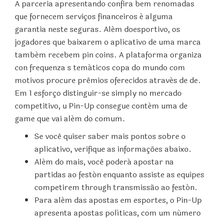
A parceria apresentando confira bem renomadas
que fornecem serviços financeiros é alguma
garantia neste seguras. Além doesportivo, os
jogadores que baixarem o aplicativo de uma marca
também recebem pin coins. A plataforma organiza
con frequenza s temáticos copa do mundo com
motivos procure prêmios oferecidos através de de.
Em 1 esforço distinguir-se simply no mercado
competitivo, u Pin-Up consegue contém uma de
game que vai além do comum.
Se você quiser saber mais pontos sobre o
aplicativo, verifique as informações abaixo.
Além do mais, você poderá apostar na
partidas ao festón enquanto assiste as equipes
competirem through transmissão ao festón.
Para além das apostas em esportes, o Pin-Up
apresenta apostas políticas, com um número