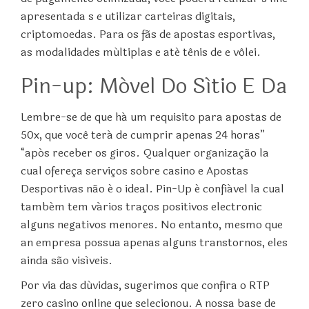
apresentada s e utilizar carteiras digitais,
criptomoedas. Para os fãs de apostas esportivas,
as modalidades múltiplas e até tênis de e vôlei.
Pin-up: Móvel Do Sítio E Da
Lembre-se de que há um requisito para apostas de
50x, que você terá de cumprir apenas 24 horas”
“após receber os giros. Qualquer organização la
cual ofereça serviços sobre casino e Apostas
Desportivas não é o ideal. Pin-Up é confiável la cual
também tem vários traços positivos electronic
alguns negativos menores. No entanto, mesmo que
an empresa possua apenas alguns transtornos, eles
ainda são visíveis.
Por via das dúvidas, sugerimos que confira o RTP
zero casino online que selecionou. A nossa base de