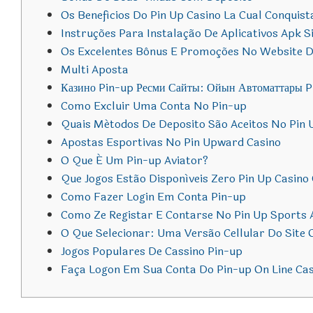
Os Benefícios Do Pin Up Casino La Cual Conquis
Instruções Para Instalação De Aplicativos Apk 
Os Excelentes Bônus E Promoções No Website D
Multi Aposta
Казино Pin-up Ресми Сайты: Ойын Автоматтары 
Como Excluir Uma Conta No Pin-up
Quais Métodos De Deposito São Aceitos No Pin 
Apostas Esportivas No Pin Upward Casino
O Que É Um Pin-up Aviator?
Que Jogos Estão Disponíveis Zero Pin Up Casino 
Como Fazer Login Em Conta Pin-up
Como Ze Registar E Contarse No Pin Up Sports Ac
O Que Selecionar: Uma Versão Cellular Do Site 
Jogos Populares De Cassino Pin-up
Faça Logon Em Sua Conta Do Pin-up On Line Cas