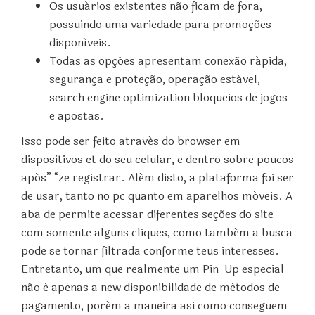
Os usuários existentes não ficam de fora,
possuindo uma variedade para promoções
disponíveis.
Todas as opções apresentam conexão rápida,
segurança e proteção, operação estável,
search engine optimization bloqueios de jogos
e apostas.
Isso pode ser feito através do browser em
dispositivos et do seu celular, e dentro sobre poucos
após” “ze registrar. Além disto, a plataforma foi ser
de usar, tanto no pc quanto em aparelhos móveis. A
aba de permite acessar diferentes seções do site
com somente alguns cliques, como também a busca
pode se tornar filtrada conforme teus interesses.
Entretanto, um que realmente um Pin-Up especial
não é apenas a new disponibilidade de métodos de
pagamento, porém a maneira asi como conseguem