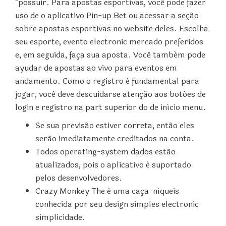
“possuir. Para apostas esportivas, você pode fazer
uso de o aplicativo Pin-up Bet ou acessar a seção
sobre apostas esportivas no website deles. Escolha
seu esporte, evento electronic mercado preferidos
e, em seguida, faça sua aposta. Você também pode
ayudar de apostas ao vivo para eventos em
andamento. Como o registro é fundamental para
jogar, você deve descuidarse atenção aos botões de
login e registro na part superior do de início menu.
Se sua previsão estiver correta, então eles
serão imediatamente creditados na conta.
Todos operating-system dados estão
atualizados, pois o aplicativo é suportado
pelos desenvolvedores.
Crazy Monkey The é uma caça-níqueis
conhecida por seu design simples electronic
simplicidade.