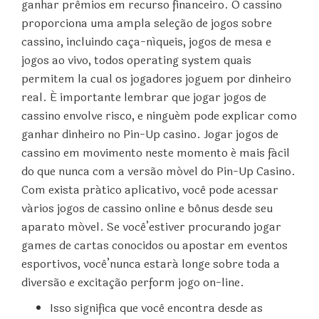
ganhar prêmios em recurso financeiro. O cassino
proporciona uma ampla seleção de jogos sobre
cassino, incluindo caça-níqueis, jogos de mesa e
jogos ao vivo, todos operating system quais
permitem la cual os jogadores joguem por dinheiro
real. É importante lembrar que jogar jogos de
cassino envolve risco, e ninguém pode explicar como
ganhar dinheiro no Pin-Up casino. Jogar jogos de
cassino em movimento neste momento é mais fácil
do que nunca com a versão móvel do Pin-Up Casino.
Com exista prático aplicativo, você pode acessar
vários jogos de cassino online e bônus desde seu
aparato móvel. Se você’estiver procurando jogar
games de cartas conocidos ou apostar em eventos
esportivos, você’nunca estará longe sobre toda a
diversão e excitação perform jogo on-line.
Isso significa que você encontra desde as