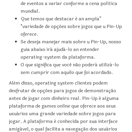
de eventos a variar conforme a cena política
mundial.
Que temos que destacar é an ampla”
“variedade de opções sobre jogos que u Pin-Up
oferece.
Se deseja manejar mais sobre u Pin-Up, nosso
guia abaixo irá ajudá-lo an entender
operating-system da plataforma.
O que significa que você não poderá utilizá-lo
sem cumprir com aquilo que foi acordado.
Além disso, operating system clientes podem
desfrutar de opções para jogos de demonstração
antes de jogar com dinheiro real. Pin-Up é alguma
plataforma de games online que oferece aos seus
usuários uma grande variedade sobre jogos para
jogar. A plataforma é conhecida por sua interface
amigável, o qual facilita a navegação dos usuários