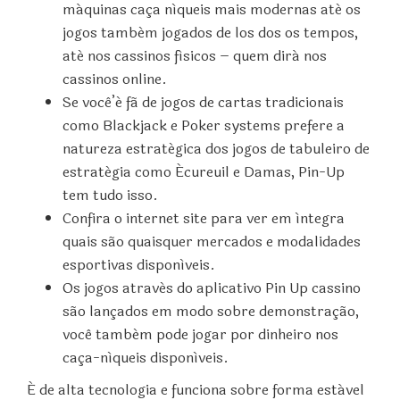
máquinas caça níqueis mais modernas até os
jogos também jogados de los dos os tempos,
até nos cassinos físicos – quem dirá nos
cassinos online.
Se você’é fã de jogos de cartas tradicionais
como Blackjack e Poker systems prefere a
natureza estratégica dos jogos de tabuleiro de
estratégia como Écureuil e Damas, Pin-Up
tem tudo isso.
Confira o internet site para ver em íntegra
quais são quaisquer mercados e modalidades
esportivas disponíveis.
Os jogos através do aplicativo Pin Up cassino
são lançados em modo sobre demonstração,
você também pode jogar por dinheiro nos
caça-níqueis disponíveis.
É de alta tecnologia e funciona sobre forma estável