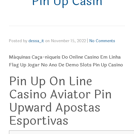
Pin Up Casin
Posted by
dessa_it
on
November 15, 2022
|
No Comments
Máquinas Caça-níqueis Do Online Casino Em Linha
Flag Up Jogar No Ano De Demo Slots Pin Up Casino
Pin Up On Line
Casino Aviator Pin
Upward Apostas
Esportivas