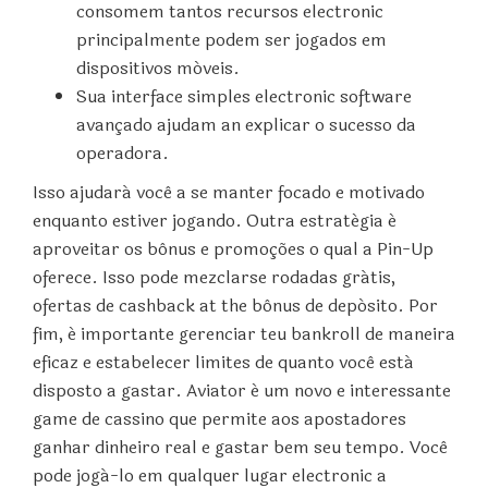
consomem tantos recursos electronic
principalmente podem ser jogados em
dispositivos móveis.
Sua interface simples electronic software
avançado ajudam an explicar o sucesso da
operadora.
Isso ajudará você a se manter focado e motivado
enquanto estiver jogando. Outra estratégia é
aproveitar os bônus e promoções o qual a Pin-Up
oferece. Isso pode mezclarse rodadas grátis,
ofertas de cashback at the bônus de depósito. Por
fim, é importante gerenciar teu bankroll de maneira
eficaz e estabelecer limites de quanto você está
disposto a gastar. Aviator é um novo e interessante
game de cassino que permite aos apostadores
ganhar dinheiro real e gastar bem seu tempo. Você
pode jogá-lo em qualquer lugar electronic a