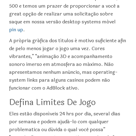
500 e temos um prazer de proporcionar a você a
great opção de realizar uma solicitação sobre
saque em nossa versão desktop systems móvel
pin up
.
A própria gráfica dos títulos é motivo suficiente afin
de pelo menos jogar o jogo uma vez. Cores
vibrantes,” “animação 3D e acompanhamento
sonoro imerso em atmosfera ao máximo. Não
apresentamos nenhum anúncio, mas operating-
system links para alguns casinos podem não
funcionar com o AdBlock ativo.
Defina Limites De Jogo
Eles estão disponíveis 24 hrs por dia, several dias
por semana e podem ajudá-lo com qualquer
problematica ou dúvida o qual você possa”