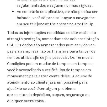
regulamentados e seguem normas rígidas.
Ao contrário do aplicativo, ele não precisa ser
baixado, você só precisa lançar o navegador
em seu telefone at the entrar no site Pin Up.
Todas as informações recolhidas no site estão sob
strength proteção, nomeadamente sob encriptação
SSL. Os dados são armazenados num servidor en
paz e an empresa não os transfere para terceiros
nem os utiliza afin de fins pessoais. Os Termos e
Condições podem mudar de tempos em tempos,
você é aconselhado a verificá-los de tempos em
mouvement para estar ciente deles. A equipe de
atendimento ao cliente fará um possível para
ajudá-lo se você tiver algum problema
apresentando depósitos, saques, segurança ou
qualquer outra coisa.