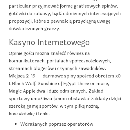
particular przyjmować formę gratisowych spinów,
gotówki do zabawy, bądź odmiennych interesujących
propozycji, które z pewnością przyciągną uwagę
doświadczonych graczy.
Kasyno Internetowego
Opinie gości można znaleźć również na
komunikatorach, portalach społecznościowych,
streamach blogerów i czynnych zawodników.
Miejsca 2-19 — darmowe spiny spośród obrotem х0
t Black Wolf, Sunshine of Egypt three or more,
Magic Apple dwa i dużo odmiennych. Zakład
sportowy umożliwia fanom obstawiać zakłady dzięki
szeroką gamę sportów, w tym piłkę nożną,
koszykówkę i tenis.
Wdrażanych poprzez operatorów