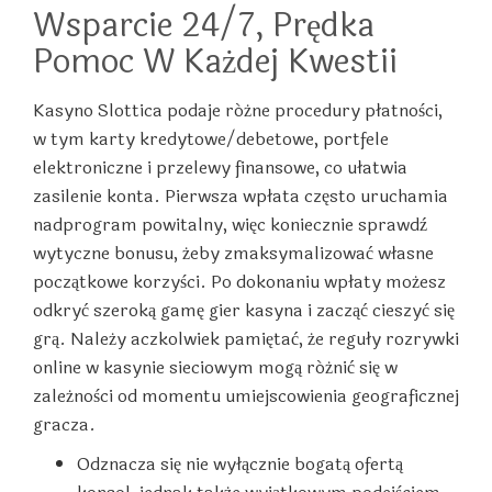
Wsparcie 24/7, Prędka
Pomoc W Każdej Kwestii
Kasyno Slottica podaje różne procedury płatności,
w tym karty kredytowe/debetowe, portfele
elektroniczne i przelewy finansowe, co ułatwia
zasilenie konta. Pierwsza wpłata często uruchamia
nadprogram powitalny, więc koniecznie sprawdź
wytyczne bonusu, żeby zmaksymalizować własne
początkowe korzyści. Po dokonaniu wpłaty możesz
odkryć szeroką gamę gier kasyna i zacząć cieszyć się
grą. Należy aczkolwiek pamiętać, że reguły rozrywki
online w kasynie sieciowym mogą różnić się w
zależności od momentu umiejscowienia geograficznej
gracza.
Odznacza się nie wyłącznie bogatą ofertą