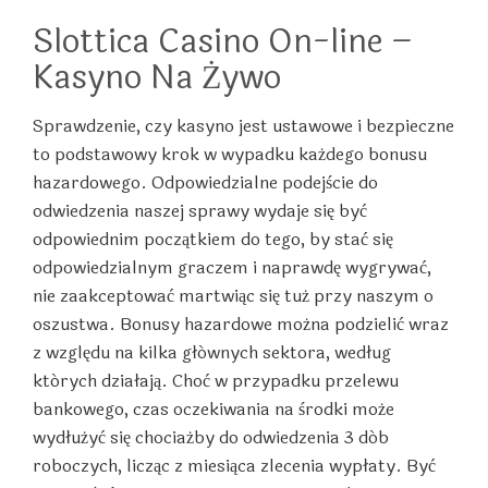
Slottica Casino On-line –
Kasyno Na Żywo
Sprawdzenie, czy kasyno jest ustawowe i bezpieczne
to podstawowy krok w wypadku każdego bonusu
hazardowego. Odpowiedzialne podejście do
odwiedzenia naszej sprawy wydaje się być
odpowiednim początkiem do tego, by stać się
odpowiedzialnym graczem i naprawdę wygrywać,
nie zaakceptować martwiąc się tuż przy naszym o
oszustwa. Bonusy hazardowe można podzielić wraz
z względu na kilka głównych sektora, według
których działają. Choć w przypadku przelewu
bankowego, czas oczekiwania na środki może
wydłużyć się chociażby do odwiedzenia 3 dób
roboczych, licząc z miesiąca zlecenia wypłaty. Być