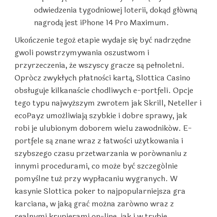
odwiedzenia tygodniowej loterii, dokąd główną
nagrodą jest iPhone 14 Pro Maximum.
Ukończenie tegoż etapie wydaje się być nadrzędne
gwoli powstrzymywania oszustwom i
przyrzeczenia, że wszyscy gracze są pełnoletni.
Oprócz zwykłych płatności kartą, Slottica Casino
obsługuje kilkanaście chodliwych e-portfeli. Opcje
tego typu najwyższym zwrotem jak Skrill, Neteller i
ecoPayz umożliwiają szybkie i dobre sprawy, jak
robi je ulubionym doborem wielu zawodników. E-
portfele są znane wraz z łatwości użytkowania i
szybszego czasu przetwarzania w porównaniu z
innymi procedurami, co może być szczególnie
pomyślne tuż przy wypłacaniu wygranych. W
kasynie Slottica poker to najpopularniejsza gra
karciana, w jaką grać można zarówno wraz z
realnymi krupierami on-line, jak i w trybie