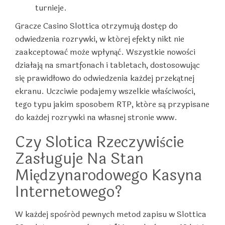
turnieje.
Gracze Casino Slottica otrzymują dostęp do
odwiedzenia rozrywki, w której efekty nikt nie
zaakceptować może wpłynąć. Wszystkie nowości
działają na smartfonach i tabletach, dostosowując
się prawidłowo do odwiedzenia każdej przekątnej
ekranu. Uczciwie podajemy wszelkie właściwości,
tego typu jakim sposobem RTP, które są przypisane
do każdej rozrywki na własnej stronie www.
Czy Slotica Rzeczywiście
Zasługuje Na Stan
Międzynarodowego Kasyna
Internetowego?
W każdej spośród pewnych metod zapisu w Slottica