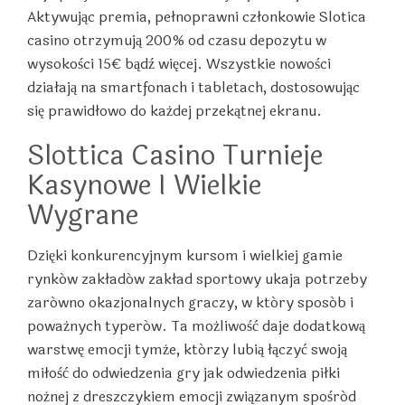
Aktywując premia, pełnoprawni członkowie Slotica
casino otrzymują 200% od czasu depozytu w
wysokości 15€ bądź więcej. Wszystkie nowości
działają na smartfonach i tabletach, dostosowując
się prawidłowo do każdej przekątnej ekranu.
Slottica Casino Turnieje
Kasynowe I Wielkie
Wygrane
Dzięki konkurencyjnym kursom i wielkiej gamie
rynków zakładów zakład sportowy ukaja potrzeby
zarówno okazjonalnych graczy, w który sposób i
poważnych typerów. Ta możliwość daje dodatkową
warstwę emocji tymże, którzy lubią łączyć swoją
miłość do odwiedzenia gry jak odwiedzenia piłki
nożnej z dreszczykiem emocji związanym spośród