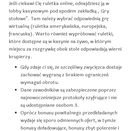
Jeśli ciekawi Cię ruletka online, odnajdziesz ją w
lobby kasynowym pod spodem zakładką „Gry
stołowe”. Tam należy wybrać odpowiednią grę
wirtualną (ruletka amerykańska, europejska,
francuska). Warto również wypróbować ruletki,
które dostępne są w kasynie na żywo, w którym
miejscu za rozgrywkę obok stole odpowiadają wierni
krupierzy.
Gdy zdaje ci się, że szczęśliwy zwycięzca dostaje
zachować wygraną z brakiem ograniczeń
wymagań obrotu.
Dane zawodników są zabezpieczone poprzez
najnowocześniejsze protokoły szyfrujące i nie
są udostępniane osobom 3.
Oprócz bonusu powitalnego przedkładanych
wydaje się sporo odmiennych ofert, w tymże
bonusy doładowujące, bonusy zbyt polecenie i