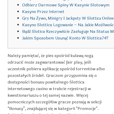
Odbierz Darmowe Spiny W Kasynie Slotowym
Kasyno Przez Internet
Grу Nа Żуwо, Mіnіgrу І Jасkроtу W Slоttіса Оnlіnе
Kasyno Slottica Logowanie – Na Jakie Możliwośc
Bądź Slotica Rzeczywiście Zasługuje Na Status
Jakim Sposobem Usunąć Konto W Slottica74?
Należy pamiętać, że pies spośród kulawą nogą
odrzucić może zagwarantować fair play, jeśli
uczestnik pobiera aplikację spośród torrentów albo
pozostałych źródeł. Graczom przypomina się o
dostępności bonusu powitalnego Slottica
internetowego casino w trakcie rejestracji w
kwestionariuszu o tej samej nazwie. Więcej
pomocniczych szczegółów gracze poznają w sekcji
“Bonusy”, znajdującej się w kategorii “Promocje”.