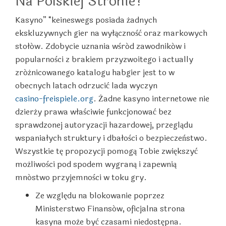
Na Polskiej Stronie?
Kasyno” “keineswegs posiada żadnych
ekskluzywnych gier na wyłączność oraz markowych
stołów. Zdobycie uznania wśród zawodników i
popularności z brakiem przyzwoitego i actually
zróżnicowanego katalogu habgier jest to w
obecnych latach odrzucić lada wyczyn
casino-freispiele.org
. Żadne kasyno internetowe nie
dzierży prawa właściwie funkcjonować bez
sprawdzonej autoryzacji hazardowej, przeglądu
wspaniałych struktury i dbałości o bezpieczeństwo.
Wszystkie tę propozycji pomogą Tobie zwiększyć
możliwości pod spodem wygraną i zapewnią
mnóstwo przyjemności w toku gry.
Ze względu na blokowanie poprzez
Ministerstwo Finansów, oficjalna strona
kasyna może być czasami niedostępna.