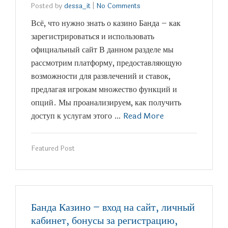
Posted by
dessa_it
|
No Comments
Всё, что нужно знать о казино Банда – как
зарегистрироваться и использовать
официальный сайт В данном разделе мы
рассмотрим платформу, предоставляющую
возможности для развлечений и ставок,
предлагая игрокам множество функций и
опций. Мы проанализируем, как получить
доступ к услугам этого …
Read More
Featured Post
Банда Казино – вход на сайт, личный
кабинет, бонусы за регистрацию,