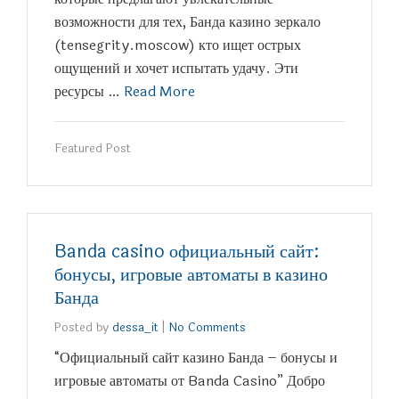
возможности для тех, Банда казино зеркало
(tensegrity.moscow) кто ищет острых
ощущений и хочет испытать удачу. Эти
ресурсы …
Read More
Featured Post
Banda casino официальный сайт:
бонусы, игровые автоматы в казино
Банда
Posted by
dessa_it
|
No Comments
“Официальный сайт казино Банда – бонусы и
игровые автоматы от Banda Casino” Добро