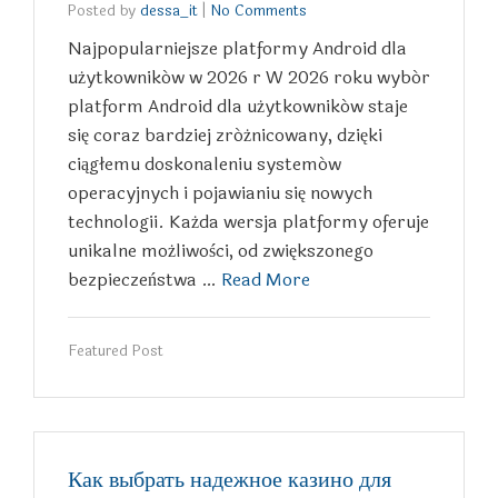
Posted by
dessa_it
|
No Comments
Najpopularniejsze platformy Android dla
użytkowników w 2026 r W 2026 roku wybór
platform Android dla użytkowników staje
się coraz bardziej zróżnicowany, dzięki
ciągłemu doskonaleniu systemów
operacyjnych i pojawianiu się nowych
technologii. Każda wersja platformy oferuje
unikalne możliwości, od zwiększonego
bezpieczeństwa …
Read More
Featured Post
Как выбрать надежное казино для