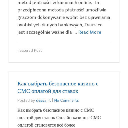
metod płatności w kasynach online. Ta
przedpłacona metoda płatności umożliwia
graczom dokonywanie wpłat bez ujawniania
osobistych danych bankowych, Tsars co
jest szczególnie ważne dla …
Read More
Featured Post
Как выбрать безопасное казино с
СМС оплатой для ставок
Posted by
dessa_it
|
No Comments
Как выбрать безопасное казино с СМС
оплатой для ставок Онлайн казино с СМС
оплатой становятся всё более