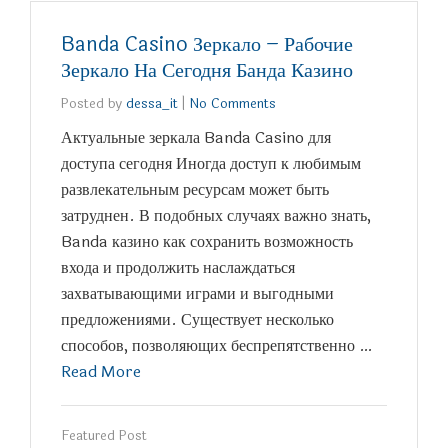
Banda Casino Зеркало – Рабочие
Зеркало На Сегодня Банда Казино
Posted by
dessa_it
|
No Comments
Актуальные зеркала Banda Casino для
доступа сегодня Иногда доступ к любимым
развлекательным ресурсам может быть
затруднен. В подобных случаях важно знать,
Banda казино как сохранить возможность
входа и продолжить наслаждаться
захватывающими играми и выгодными
предложениями. Существует несколько
способов, позволяющих беспрепятственно …
Read More
Featured Post