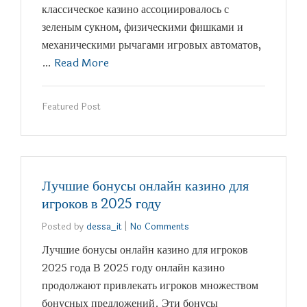
классическое казино ассоциировалось с
зеленым сукном, физическими фишками и
механическими рычагами игровых автоматов,
…
Read More
Featured Post
Лучшие бонусы онлайн казино для
игроков в 2025 году
Posted by
dessa_it
|
No Comments
Лучшие бонусы онлайн казино для игроков
2025 года В 2025 году онлайн казино
продолжают привлекать игроков множеством
бонусных предложений. Эти бонусы