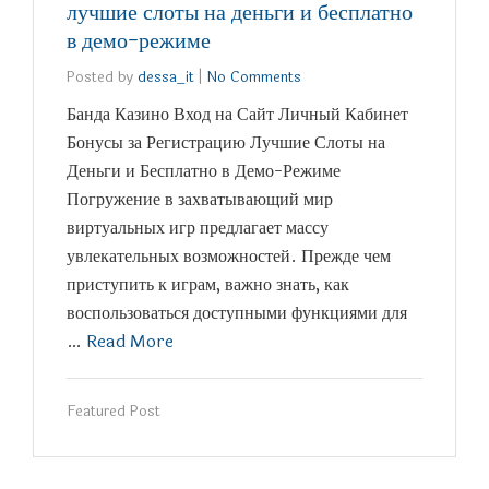
лучшие слоты на деньги и бесплатно
в демо-режиме
Posted by
dessa_it
|
No Comments
Банда Казино Вход на Сайт Личный Кабинет
Бонусы за Регистрацию Лучшие Слоты на
Деньги и Бесплатно в Демо-Режиме
Погружение в захватывающий мир
виртуальных игр предлагает массу
увлекательных возможностей. Прежде чем
приступить к играм, важно знать, как
воспользоваться доступными функциями для
…
Read More
Featured Post