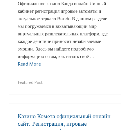
Официальное казино Банда онлайн Личный
кабинет регистрация игровые автоматы и
актуальное зеркало Banda В данном разделе
мы погружаемся в захватывающий мир
виртуальных развлекательных платформ, где
каждое действие приносит незабываемые
эмоции. Здесь вы найдете подробную
информацию о том, как начать своё …
Read More
Featured Post
Казино Комета официальный онлайн
сайт. Регистрация, игровые