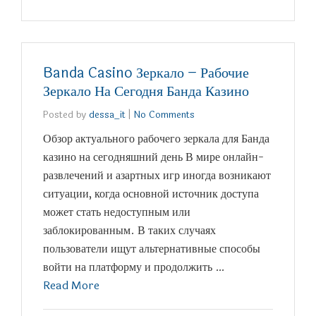
Banda Casino Зеркало – Рабочие
Зеркало На Сегодня Банда Казино
Posted by
dessa_it
|
No Comments
Обзор актуального рабочего зеркала для Банда
казино на сегодняшний день В мире онлайн-
развлечений и азартных игр иногда возникают
ситуации, когда основной источник доступа
может стать недоступным или
заблокированным. В таких случаях
пользователи ищут альтернативные способы
войти на платформу и продолжить …
Read More