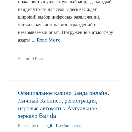
пожаловать в увлекательный мир, где каждый
найдет что-то для себя. Здесь вас ждет
широкий выбор цифровых развлечений,
уникальная система вознаграждений и
незабываемый опыт. Погружение в атмосферу
азарта …
Read More
Featured Post
Официальное казино Банда онлайн.
Личный Кабинет, регистрация,
игровые автоматы. Актуальное
зеркало Banda
Posted by
dessa_it
|
No Comments