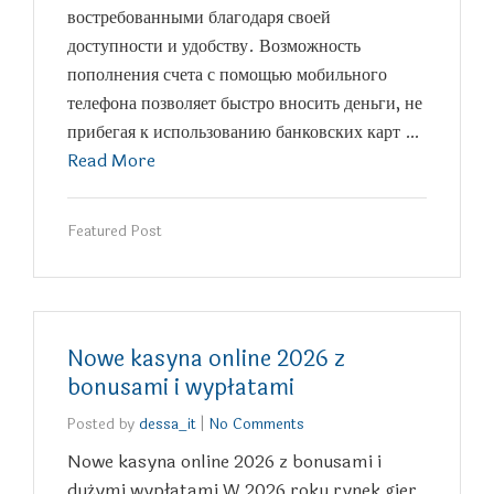
востребованными благодаря своей
доступности и удобству. Возможность
пополнения счета с помощью мобильного
телефона позволяет быстро вносить деньги, не
прибегая к использованию банковских карт …
Read More
Featured Post
Nowe kasyna online 2026 z
bonusami i wypłatami
Posted by
dessa_it
|
No Comments
Nowe kasyna online 2026 z bonusami i
dużymi wypłatami W 2026 roku rynek gier