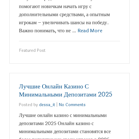
помогают новичкам начать игру с
дополнительными средствами, а опытным
игрокам – увеличивать шансы на победу.
Важно понимать, что не …
Read More
Featured Post
Лучшие Онлайн Казино С
Минимальными Депозитами 2025
Posted by
dessa_it
|
No Comments
Лучшие онлайн казино с минимальными
депозитами 2025 Онлайн казино с
минимальными депозитами становятся все