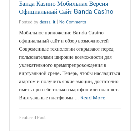
Банда Казино Мобильная Версия
Официальный Сайт Banda Casino
Posted by
dessa_it
|
No Comments
Мобильное приложение Banda Casino
официальный сайт и обзор возможностей
Современные технологии открывают перед
пользователями широкие возможности для
увлекательного времяпрепровождения в
виртуальной среде. Теперь, чтобы насладиться
азартом и получить яркие эмоции, достаточно
иметь при себе только смартфон или планшет.
Виртуальные платформы …
Read More
Featured Post