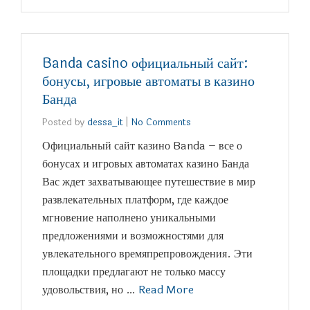
Banda casino официальный сайт:
бонусы, игровые автоматы в казино
Банда
Posted by
dessa_it
|
No Comments
Официальный сайт казино Banda – все о
бонусах и игровых автоматах казино Банда
Вас ждет захватывающее путешествие в мир
развлекательных платформ, где каждое
мгновение наполнено уникальными
предложениями и возможностями для
увлекательного времяпрепровождения. Эти
площадки предлагают не только массу
удовольствия, но …
Read More