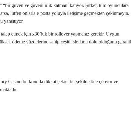
 “bir güven ve güvenilirlik katmanı katıyor. Şirket, tüm oyunculara
arsa, lütfen onlarla e-posta yoluyla iletişime geçmekten çekinmeyin.
 yansıtıyor.
ı talep etmek için x30’luk bir rollover yapmanız gerekir. Uygun
yüksek ödeme yüzdelerine sahip çeşitli slotlarla dolu olduğunu garanti
Glory Casino bu konuda dikkat çekici bir şekilde öne çıkıyor ve
nmaktadır.