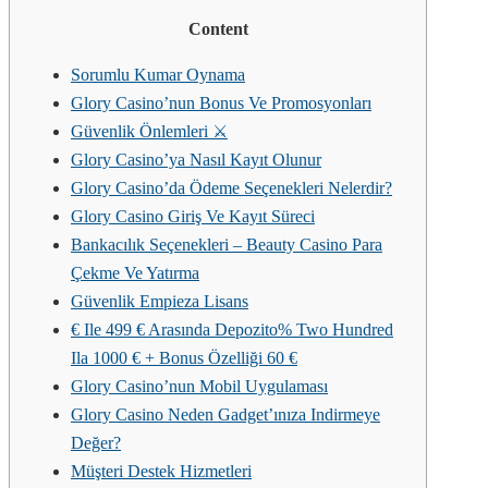
Content
Sorumlu Kumar Oynama
Glory Casino’nun Bonus Ve Promosyonları
Güvenlik Önlemleri ⚔️
Glory Casino’ya Nasıl Kayıt Olunur
Glory Casino’da Ödeme Seçenekleri Nelerdir?
Glory Casino Giriş Ve Kayıt Süreci
Bankacılık Seçenekleri – Beauty Casino Para
Çekme Ve Yatırma
Güvenlik Empieza Lisans
€ Ile 499 € Arasında Depozito% Two Hundred
Ila 1000 € + Bonus Özelliği 60 €
Glory Casino’nun Mobil Uygulaması
Glory Casino Neden Gadget’ınıza Indirmeye
Değer?
Müşteri Destek Hizmetleri