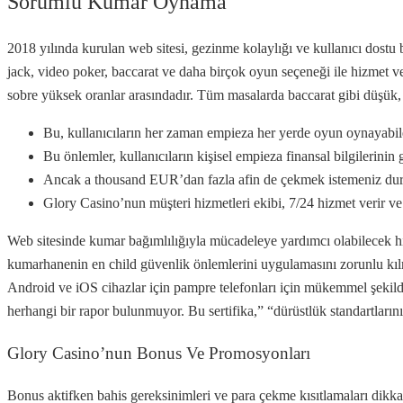
Sorumlu Kumar Oynama
2018 yılında kurulan web sitesi, gezinme kolaylığı ve kullanıcı dostu b
jack, video poker, baccarat ve daha birçok oyun seçeneği ile hizmet ve
sobre yüksek oranlar arasındadır. Tüm masalarda baccarat gibi düşük,
Bu, kullanıcıların her zaman empieza her yerde oyun oynayabil
Bu önlemler, kullanıcıların kişisel empieza finansal bilgilerinin
Ancak a thousand EUR’dan fazla afin de çekmek istemeniz durum
Glory Casino’nun müşteri hizmetleri ekibi, 7/24 hizmet verir ve
Web sitesinde kumar bağımlılığıyla mücadeleye yardımcı olabilecek hi
kumarhanenin en child güvenlik önlemlerini uygulamasını zorunlu kılm
Android ve iOS cihazlar için pampre telefonları için mükemmel şekil
herhangi bir rapor bulunmuyor. Bu sertifika,” “dürüstlük standartları
Glory Casino’nun Bonus Ve Promosyonları
Bonus aktifken bahis gereksinimleri ve para çekme kısıtlamaları dikkat