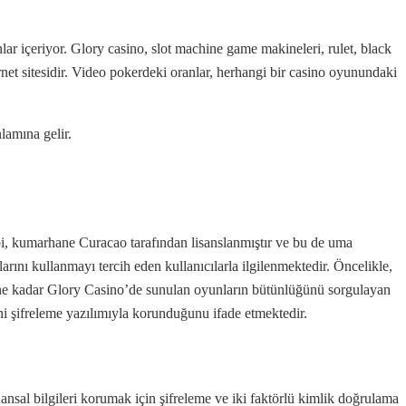
nlar içeriyor. Glory casino, slot machine game makineleri, rulet, black
rnet sitesidir. Video pokerdeki oranlar, herhangi bir casino oyunundaki
lamına gelir.
bi, kumarhane Curacao tarafından lisanslanmıştır ve bu de uma
nı kullanmayı tercih eden kullanıcılarla ilgilenmektedir. Öncelikle,
üne kadar Glory Casino’de sunulan oyunların bütünlüğünü sorgulayan
ni şifreleme yazılımıyla korunduğunu ifade etmektedir.
ansal bilgileri korumak için şifreleme ve iki faktörlü kimlik doğrulama