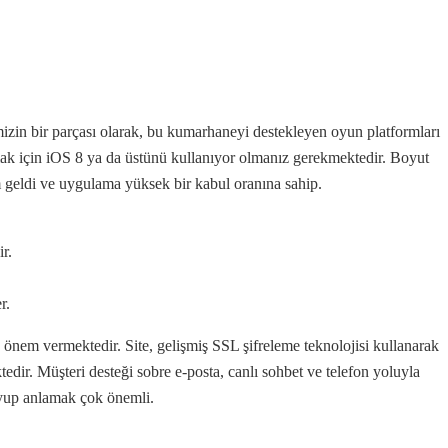
izin bir parçası olarak, bu kumarhaneyi destekleyen oyun platformları
mak için iOS 8 ya da üstünü kullanıyor olmanız gerekmektedir. Boyut
 geldi ve uygulama yüksek bir kabul oranına sahip.
r.
r.
k önem vermektedir. Site, gelişmiş SSL şifreleme teknolojisi kullanarak
ktedir. Müşteri desteği sobre e-posta, canlı sohbet ve telefon yoluyla
kuyup anlamak çok önemli.