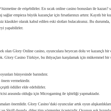
hizmetine de erişebilirler. En sıcak online casino bonusları ile kazan?
aj sağlar empieza büyük kazançlar için fırsatlarınızı artırır. Kayıtlı bir 
z klasikler olarak kabul edilen eski slotları bulacaksınız. Bu durumda, 
yi yapabilirler.
nek olan Glory Online casino, oyunculara heyecan dolu ve kazançlı bir
. Glory Casino Türkiye, bu ihtiyaçları karşılamak için mükemmel bir s
 oyunları bünyesinde barındırır.
k önem vermektedir.
şitli ödüller elde edebilirler.
ricisi arasında olduğu için Microgaming ile işbirliği yapmaktadır.
aları önemlidir. Glory Casino’daki oyuncular artık oyun alışkanlıkları
r ve Skrill dışında, diğer tüm yöntemler ücretsizdir. Oyunun ışık hızında