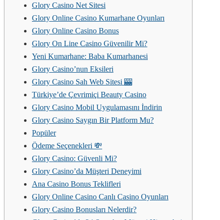
Glory Casino Net Sitesi
Glory Online Casino Kumarhane Oyunları
Glory Online Casino Bonus
Glory On Line Casino Güvenilir Mi?
Yeni Kumarhane: Baba Kumarhanesi
Glory Casino’nun Eksileri
Glory Casino Sah Web Sitesi 🎰
Türkiye’de Çevrimiçi Beauty Casino
Glory Casino Mobil Uygulamasını İndirin
Glory Casino Saygın Bir Platform Mu?
Popüler
Ödeme Seçenekleri 💸
Glory Casino: Güvenli Mi?
Glory Casino’da Müşteri Deneyimi
Ana Casino Bonus Teklifleri
Glory Online Casino Canlı Casino Oyunları
Glory Casino Bonusları Nelerdir?