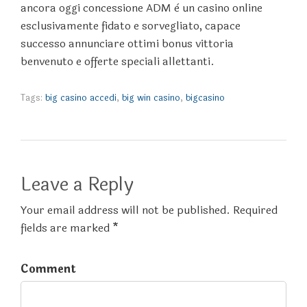
ancora oggi concessione ADM è un casino online
esclusivamente fidato e sorvegliato, capace
successo annunciare ottimi bonus vittoria
benvenuto e offerte speciali allettanti.
Tags:
big casino accedi
,
big win casino
,
bigcasino
Leave a Reply
Your email address will not be published. Required
fields are marked *
Comment