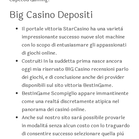
Big Casino Depositi
Il portale vittoria StarCasino ha una varietà
impressionante successo nuove slot machine
con lo scopo di entusiasmare gli appassionati
di giochi online.
Costruiti In la suddetta prima nasce ancora
oggi mia riservato BIG Casino recensioni parlo
dei giochi, e di conclusione anche dei provider
disponibili sul sito vittoria BestInGame.
BestInGame Scompiglio appare immantinente
come una realtà discretamente atipica nel
panorama dei casinò online.
Anche sul nostro sito sarà possibile provarle
in modalità senza alcun costo con lo traguardo
di consentire successo selezionare quella più