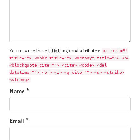
You may use these
HTML
tags and attributes:
<a href=""
title=""> <abbr title=""> <acronym title=""> <b>
<blockquote cite=""> <cite> <code> <del
datetime=""> <em> <i> <q cite=""> <s> <strike>
<strong>
Name *
Email *