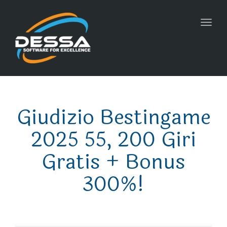
Toggl
navig
Giudizio Bestingame
2025 55, 200 Giri
Gratis + Bonus
300%!