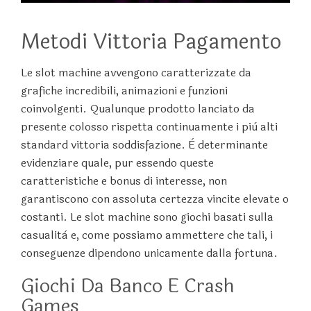
Metodi Vittoria Pagamento
Le slot machine avvengono caratterizzate da
grafiche incredibili, animazioni e funzioni
coinvolgenti. Qualunque prodotto lanciato da
presente colosso rispetta continuamente i più alti
standard vittoria soddisfazione. È determinante
evidenziare quale, pur essendo queste
caratteristiche e bonus di interesse, non
garantiscono con assoluta certezza vincite elevate o
costanti. Le slot machine sono giochi basati sulla
casualità e, come possiamo ammettere che tali, i
conseguenze dipendono unicamente dalla fortuna.
Giochi Da Banco E Crash
Games