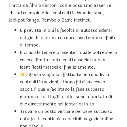
tratta da film o cartoni, come possiamo asserire
che ad esempio Alice costruiti in Wonderland,
Jackpot Rango, Rambo o Basic Instinct.
È prevista in più la facoltà di autoescludersi
dai giochi per un arco successo tempo definito
di tempo.
È cruciale tenere presente il quale potrebbero
esserci limitazioni o costi associati a ben
identificati metodi di finanziamento.
I giochi vengono effettuate ben suddivisi
costruiti in sezioni, ci sono filtri successo
caccia il quale facilitano la fase successo
gamma e i dettagli pratici sono a portata di
clic direttamente nel footer del sito.
Trovare un posto virtuale perbene successo
nota fra le centinaia reperibili negozio online
non è facile.