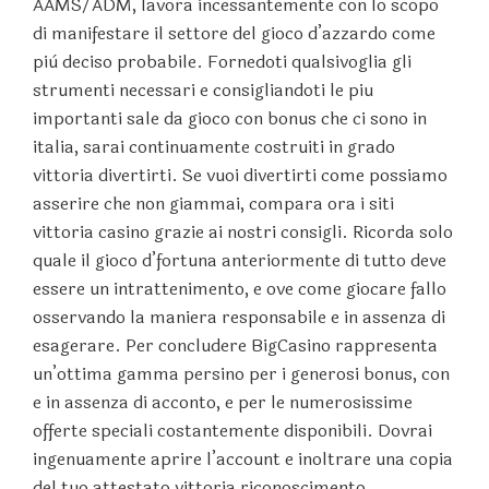
AAMS/ADM, lavora incessantemente con lo scopo
di manifestare il settore del gioco d’azzardo come
più deciso probabile. Fornedoti qualsivoglia gli
strumenti necessari e consigliandoti le piu
importanti sale da gioco con bonus che ci sono in
italia, sarai continuamente costruiti in grado
vittoria divertirti. Se vuoi divertirti come possiamo
asserire che non giammai, compara ora i siti
vittoria casino grazie ai nostri consigli. Ricorda solo
quale il gioco d’fortuna anteriormente di tutto deve
essere un intrattenimento, e ove come giocare fallo
osservando la maniera responsabile e in assenza di
esagerare. Per concludere BigCasino rappresenta
un’ottima gamma persino per i generosi bonus, con
e in assenza di acconto, e per le numerosissime
offerte speciali costantemente disponibili. Dovrai
ingenuamente aprire l’account e inoltrare una copia
del tuo attestato vittoria riconoscimento.