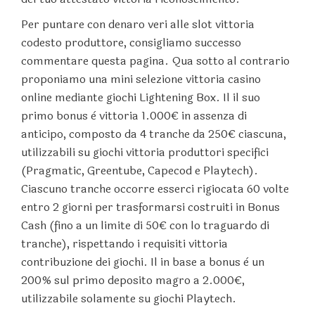
Per puntare con denaro veri alle slot vittoria
codesto produttore, consigliamo successo
commentare questa pagina. Qua sotto al contrario
proponiamo una mini selezione vittoria casino
online mediante giochi Lightening Box. Il il suo
primo bonus è vittoria 1.000€ in assenza di
anticipo, composto da 4 tranche da 250€ ciascuna,
utilizzabili su giochi vittoria produttori specifici
(Pragmatic, Greentube, Capecod e Playtech).
Ciascuno tranche occorre esserci rigiocata 60 volte
entro 2 giorni per trasformarsi costruiti in Bonus
Cash (fino a un limite di 50€ con lo traguardo di
tranche), rispettando i requisiti vittoria
contribuzione dei giochi. Il in base a bonus è un
200% sul primo deposito magro a 2.000€,
utilizzabile solamente su giochi Playtech.