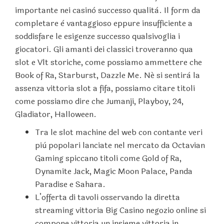
importante nei casinò successo qualità. Il form da
completare è vantaggioso eppure insufficiente a
soddisfare le esigenze successo qualsivoglia i
giocatori. Gli amanti dei classici troveranno qua
slot e Vlt storiche, come possiamo ammettere che
Book of Ra, Starburst, Dazzle Me. Né si sentirà la
assenza vittoria slot a fifa, possiamo citare titoli
come possiamo dire che Jumanji, Playboy, 24,
Gladiator, Halloween.
Tra le slot machine del web con contante veri
più popolari lanciate nel mercato da Octavian
Gaming spiccano titoli come Gold of Ra,
Dynamite Jack, Magic Moon Palace, Panda
Paradise e Sahara.
L’offerta di tavoli osservando la diretta
streaming vittoria Big Casino negozio online si
compone vittoria un insieme vittoria in