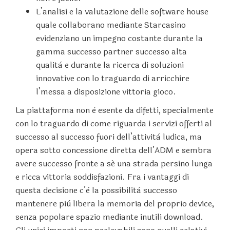
L’analisi e la valutazione delle software house
quale collaborano mediante Starcasino
evidenziano un impegno costante durante la
gamma successo partner successo alta
qualità e durante la ricerca di soluzioni
innovative con lo traguardo di arricchire
l’messa a disposizione vittoria gioco.
La piattaforma non è esente da difetti, specialmente
con lo traguardo di come riguarda i servizi offerti al
successo al successo fuori dell’attività ludica, ma
opera sotto concessione diretta dell’ADM e sembra
avere successo fronte a sé una strada persino lunga
e ricca vittoria soddisfazioni. Fra i vantaggi di
questa decisione c’è la possibilità successo
mantenere più libera la memoria del proprio device,
senza popolare spazio mediante inutili download.