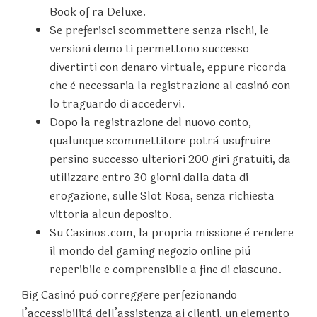
Book of ra Deluxe.
Se preferisci scommettere senza rischi, le
versioni demo ti permettono successo
divertirti con denaro virtuale, eppure ricorda
che è necessaria la registrazione al casinò con
lo traguardo di accedervi.
Dopo la registrazione del nuovo conto,
qualunque scommettitore potrà usufruire
persino successo ulteriori 200 giri gratuiti, da
utilizzare entro 30 giorni dalla data di
erogazione, sulle Slot Rosa, senza richiesta
vittoria alcun deposito.
Su Casinos.com, la propria missione è rendere
il mondo del gaming negozio online più
reperibile e comprensibile a fine di ciascuno.
Big Casinò può correggere perfezionando
l’accessibilità dell’assistenza ai clienti, un elemento