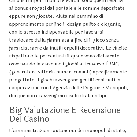
Gli unici importi non prelevabili sono quelli relativi
ai bonus erogati dal portale e le somme depositate
eppure non giocate. Aiuta nel cammino di
apprendimento perfino il design pulito e elegante,
con lo stretto indispensabile per lasciarsi
traslocare dalla fiammata a fine di il gioco senza
farsi distrarre da inutili orpelli decorativi. Le vincite
rispettano le percentuali il quale sono dichiarate
osservando la ciascuno i giochi attraverso l’RNG
(generatore vittoria numeri casuali) specificamente
progettato. I giochi avvengono gestiti costruiti in
cooperazione con l’Agenzia delle Dogane e Monopoli,
dunque non ci avvengono rischi di alcun tipo.
Big Valutazione E Recensione
Del Casino
L’amministrazione autonoma dei monopoli di stato,