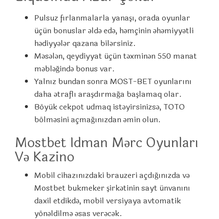
Pulsuz fırlanmalarla yanaşı, orada oyunlar
üçün bonuslar əldə edə, həmçinin əhəmiyyətli
hədiyyələr qazana bilərsiniz.
Məsələn, qeydiyyat üçün təxminən 550 manat
məbləğində bonus var.
Yalnız bundan sonra MOST-BET oyunlarını
daha ətraflı araşdırmağa başlamaq olar.
Böyük cekpot udmaq istəyirsinizsə, TOTO
bölməsini açmağınızdan əmin olun.
Mostbet Idman Mərc Oyunları
Və Kazino
Mobil cihazınızdaki brauzeri açdığınızda və
Mostbet bukmeker şirkətinin sayt ünvanını
daxil etdikdə, mobil versiyaya avtomatik
yönəldilmə əsas verəcək.