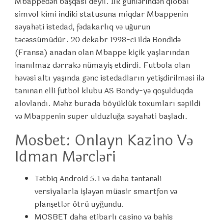
Mbappedən başqası deyil. İlk günlərindən qlobal
simvol kimi indiki statusuna miqdar Mbappenin
səyahəti istedad, fədakarlıq və uğurun
təcəssümüdür. 20 dekabr 1998-ci ildə Bondidə
(Fransa) anadan olan Mbappe kiçik yaşlarından
inanılmaz dərrakə nümayiş etdirdi. Futbola olan
həvəsi altı yaşında gənc istedadların yetişdirilməsi ilə
tanınan elli futbol klubu AS Bondy-yə qoşulduqda
alovlandı. Məhz burada böyüklük toxumları səpildi
və Mbappenin super ulduzluğa səyahəti başladı.
Mosbet: Onlayn Kazino Və
Idman Mərcləri
Tətbiq Android 5.1 və daha təntənəli
versiyalarla işləyən müasir smartfon və
planşetlər ötrü uyğundu.
MOSBET daha etibarlı casino və bahis