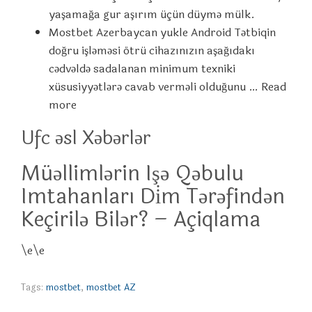
yaşamağa gur aşırım üçün düymə mülk.
Mostbet Azerbaycan yukle Android Tətbiqin
doğru işləməsi ötrü cihazınızın aşağıdakı
cədvəldə sadalanan minimum texniki
xüsusiyyətlərə cavab verməli olduğunu … Read
more
Ufc əsl Xəbərlər
Müəllimlərin Işə Qəbulu
Imtahanları Di̇m Tərəfindən
Keçirilə Bilər? – Açiqlama
\e\e
Tags:
mostbet
,
mostbet AZ