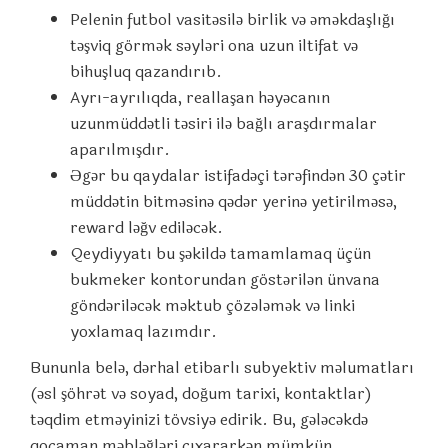
Pelenin futbol vasitəsilə birlik və əməkdaşlığı
təşviq görmək səyləri ona uzun iltifat və
bihuşluq qazandırıb.
Ayrı-ayrılıqda, reallaşan həyəcanın
uzunmüddətli təsiri ilə bağlı araşdırmalar
aparılmışdır.
Əgər bu qaydalar istifadəçi tərəfindən 30 çətir
müddətin bitməsinə qədər yerinə yetirilməsə,
reward ləğv ediləcək.
Qeydiyyatı bu şəkildə tamamlamaq üçün
bukmeker kontorundan göstərilən ünvana
göndəriləcək məktub çözələmək və linki
yoxlamaq lazımdır.
Bununla belə, dərhal etibarlı subyektiv məlumatları
(əsl şöhrət və soyad, doğum tarixi, kontaktlar)
təqdim etməyinizi tövsiyə edirik. Bu, gələcəkdə
qocaman məbləğləri çıxararkən mümkün