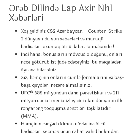
Ərəb Dilində Lap Axir Nhl
Xəbərləri
Xoş gəldiniz CS2 Azərbaycan – Counter-Strike
2 dünyasında son xəbərləri və maraqli
hadisələri oxumaq ötrü daha əla məkandır!
İndi hansı bonusların mövcud olduğunu, onları
necə götürüb istifadə edəcəyinizi bu məqalədən
öyrənə bilərsiniz.
Siz, həmçinin onların cümlə formalarını və baş-
başa qeydləri nəzərə almalısınız.
UFC® 688 milyondan daha pərəstişkarı və 211
milyon sosial media izləyicisi olan dünyanın ilk
rəngarəng toqquşma sənətləri təşkilatıdır
(MMA).
Həmçinin cərgədə idman növlərinə ötrü
hadisələri seçmək üçün rahat vahid hökmdar,