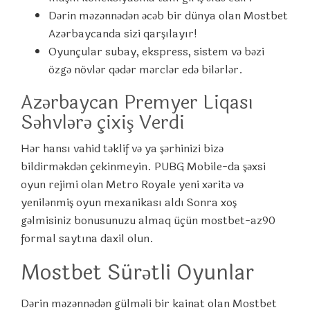
Dərin məzənnədən əcəb bir dünya olan Mostbet
Azərbaycanda sizi qarşılayır!
Oyunçular subay, ekspress, sistem və bəzi
özgə növlər qədər mərclər edə bilərlər.
Azərbaycan Premyer Liqası
Səhvlərə çixiş Verdi
Hər hansı vahid təklif və ya şərhinizi bizə
bildirməkdən çekinmeyin. PUBG Mobile-da şəxsi
oyun rejimi olan Metro Royale yeni xəritə və
yenilənmiş oyun mexanikası aldı Sonra xoş
gəlmisiniz bonusunuzu almaq üçün mostbet-az90
formal saytına daxil olun.
Mostbet Sürətli Oyunlar
Dərin məzənnədən gülməli bir kainat olan Mostbet