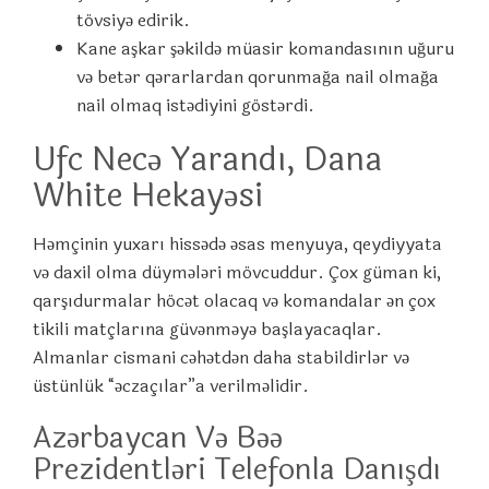
tövsiyə edirik.
Kane aşkar şəkildə müasir komandasının uğuru
və betər qərarlardan qorunmağa nail olmağa
nail olmaq istədiyini göstərdi.
Ufc Necə Yarandı, Dana
White Hekayəsi
Həmçinin yuxarı hissədə əsas menyuya, qeydiyyata
və daxil olma düymələri mövcuddur. Çox güman ki,
qarşıdurmalar höcət olacaq və komandalar ən çox
tikili matçlarına güvənməyə başlayacaqlar.
Almanlar cismani cəhətdən daha stabildirlər və
üstünlük “əczaçılar”a verilməlidir.
Azərbaycan Və Bəə
Prezidentləri Telefonla Danışdı