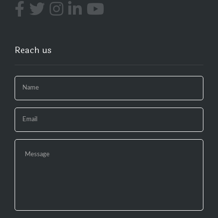
Reach us