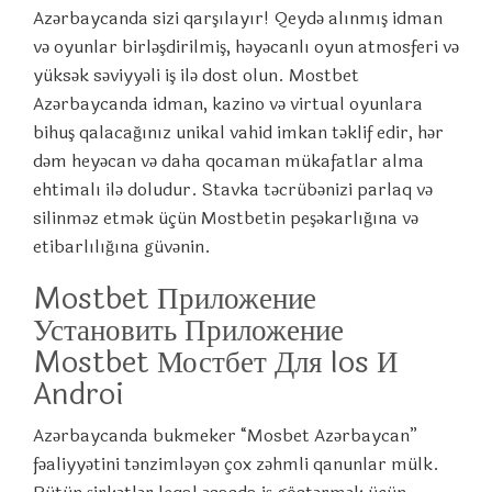
Azərbaycanda sizi qarşılayır! Qeydə alınmış idman
və oyunlar birləşdirilmiş, həyəcanlı oyun atmosferi və
yüksək səviyyəli iş ilə dost olun. Mostbet
Azərbaycanda idman, kazino və virtual oyunlara
bihuş qalacağınız unikal vahid imkan təklif edir, hər
dəm heyəcan və daha qocaman mükafatlar alma
ehtimalı ilə doludur. Stavka təcrübənizi parlaq və
silinməz etmək üçün Mostbetin peşəkarlığına və
etibarlılığına güvənin.
Mostbet Приложение
Установить Приложение
Mostbet Мостбет Для Ios И
Androi
Azərbaycanda bukmeker “Mosbet Azərbaycan”
fəaliyyətini tənzimləyən çox zəhmli qanunlar mülk.