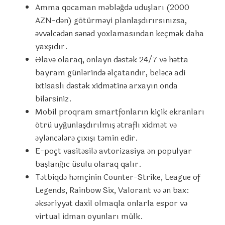
Amma qocaman məbləğdə uduşları (2000
AZN-dən) götürməyi planlaşdırırsınızsa,
əvvəlcədən sənəd yoxlamasından keçmək daha
yaxşıdır.
Əlavə olaraq, onlayn dəstək 24/7 və hətta
bayram günlərində əlçatandır, beləcə adi
ixtisaslı dəstək xidmətinə arxayın onda
bilərsiniz.
Mobil proqram smartfonların kiçik ekranları
ötrü uyğunlaşdırılmış ətraflı xidmət və
əyləncələrə çıxışı təmin edir.
E-poçt vasitəsilə avtorizasiya ən populyar
başlanğıc üsulu olaraq qalır.
Tətbiqdə həmçinin Counter-Strike, League of
Legends, Rainbow Six, Valorant və ən bax:
əksəriyyət daxil olmaqla onlarla espor və
virtual idman oyunları mülk.