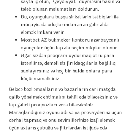
sayta iç olun, “Qeydiyyat” düyməsini basın və
tələb olunan məlumatları doldurun.
Bu, oyunçulara başqa şirkətlərin tətbiqləri ilə
müqayisədə uduşlarından ən ən gəlir əldə
eləmək imkanı verir.
Mostbet AZ bukmeker kontoru azərbaycanlı
oyunçular üçün lap əla seçim miqdar olunur.
Əgər sizdən proqram uydurmaq ötrü para
istənilirsə, deməli siz fırıldaqçılarla bağlılıq
saxlayırsınız və heç bir halda onlara para
köçürməməlisiniz.
Beləcə bəzi əmsalların və bazarların cari matçda
qalib yönəlmək ehtimalını təhlil edə biləcəksiniz və
lap gəlirli proqnozları verə biləcəksiniz.
Maraqlandığınız oyunu adı və ya provayderinə üçün
dərhal tapmaq və onu sevimlilərinizə izafi eləmək
üçün axtarış çubuğu və filtrlərdən istifadə edə