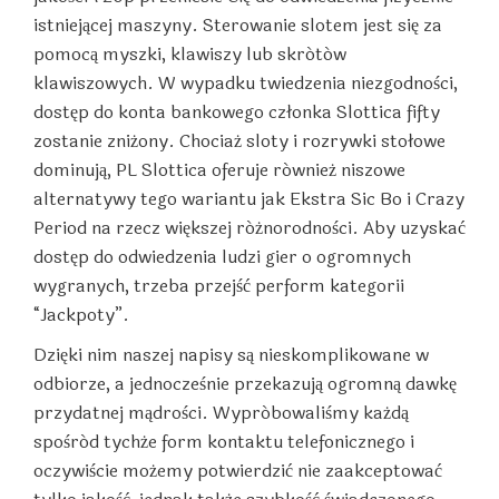
istniejącej maszyny. Sterowanie slotem jest się za
pomocą myszki, klawiszy lub skrótów
klawiszowych. W wypadku twiedzenia niezgodności,
dostęp do konta bankowego członka Slottica fifty
zostanie zniżony. Chociaż sloty i rozrywki stołowe
dominują, PL Slottica oferuje również niszowe
alternatywy tego wariantu jak Ekstra Sic Bo i Crazy
Period na rzecz większej różnorodności. Aby uzyskać
dostęp do odwiedzenia ludzi gier o ogromnych
wygranych, trzeba przejść perform kategorii
“Jackpoty”.
Dzięki nim naszej napisy są nieskomplikowane w
odbiorze, a jednocześnie przekazują ogromną dawkę
przydatnej mądrości. Wypróbowaliśmy każdą
spośród tychże form kontaktu telefonicznego i
oczywiście możemy potwierdzić nie zaakceptować