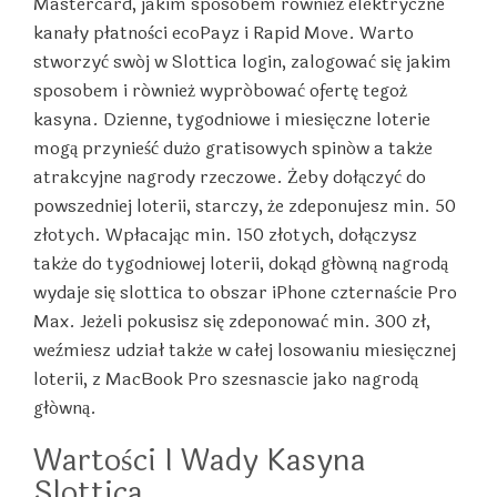
Mastercard, jakim sposobem również elektryczne
kanały płatności ecoPayz i Rapid Move. Warto
stworzyć swój w Slottica login, zalogować się jakim
sposobem i również wypróbować ofertę tegoż
kasyna. Dzienne, tygodniowe i miesięczne loterie
mogą przynieść dużo gratisowych spinów a także
atrakcyjne nagrody rzeczowe. Żeby dołączyć do
powszedniej loterii, starczy, że zdeponujesz min. 50
złotych. Wpłacając min. 150 złotych, dołączysz
także do tygodniowej loterii, dokąd główną nagrodą
wydaje się slottica to obszar iPhone czternaście Pro
Max. Jeżeli pokusisz się zdeponować min. 300 zł,
weźmiesz udział także w całej losowaniu miesięcznej
loterii, z MacBook Pro szesnascie jako nagrodą
główną.
Wartości I Wady Kasyna
Slottica