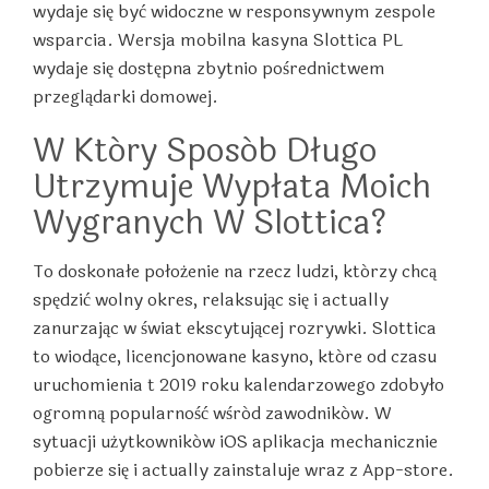
wydaje się być widoczne w responsywnym zespole
wsparcia. Wersja mobilna kasyna Slottica PL
wydaje się dostępna zbytnio pośrednictwem
przeglądarki domowej.
W Który Sposób Długo
Utrzymuje Wypłata Moich
Wygranych W Slottica?
To doskonałe położenie na rzecz ludzi, którzy chcą
spędzić wolny okres, relaksując się i actually
zanurzając w świat ekscytującej rozrywki. Slottica
to wiodące, licencjonowane kasyno, które od czasu
uruchomienia t 2019 roku kalendarzowego zdobyło
ogromną popularność wśród zawodników. W
sytuacji użytkowników iOS aplikacja mechanicznie
pobierze się i actually zainstaluje wraz z App-store.