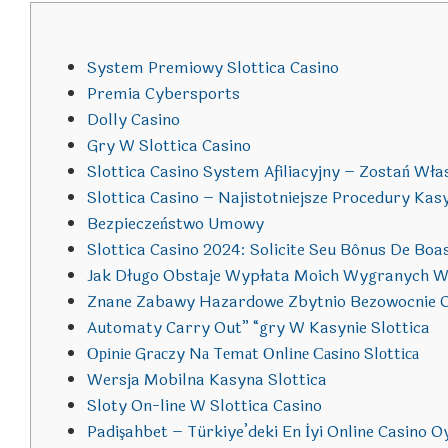
System Premiowy Slottica Casino
Premia Cybersports
Dolly Casino
Gry W Slottica Casino
Slottica Casino System Afiliacyjny – Zostań W
Slottica Casino – Najistotniejsze Procedury Kas
Bezpieczeństwo Umowy
Slottica Casino 2024: Solicite Seu Bônus De Boa
Jak Długo Obstaje Wypłata Moich Wygranych W 
Znane Zabawy Hazardowe Zbytnio Bezowocnie Od
Automaty Carry Out” “gry W Kasynie Slottica
Оріnіе Grасzy Nа Tеmаt Оnlіnе Саsіnо Slоttіса
Wersja Mobilna Kasyna Slottica
Sloty On-line W Slottica Casino
Padişahbet – Türkiye’deki En İyi Online Casino