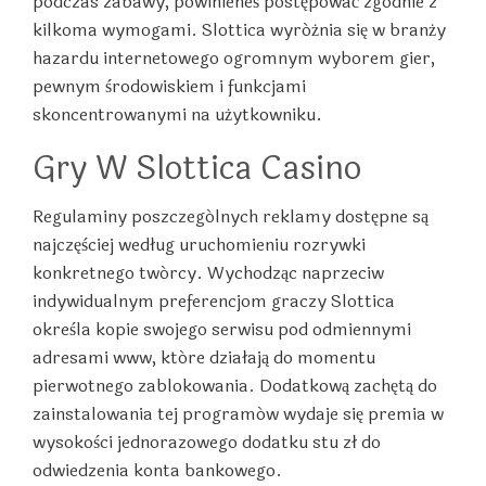
podczas zabawy, powinieneś postępować zgodnie z
kilkoma wymogami. Slottica wyróżnia się w branży
hazardu internetowego ogromnym wyborem gier,
pewnym środowiskiem i funkcjami
skoncentrowanymi na użytkowniku.
Gry W Slottica Casino
Regulaminy poszczególnych reklamy dostępne są
najczęściej według uruchomieniu rozrywki
konkretnego twórcy. Wychodząc naprzeciw
indywidualnym preferencjom graczy Slottica
określa kopie swojego serwisu pod odmiennymi
adresami www, które działają do momentu
pierwotnego zablokowania. Dodatkową zachętą do
zainstalowania tej programów wydaje się premia w
wysokości jednorazowego dodatku stu zł do
odwiedzenia konta bankowego.