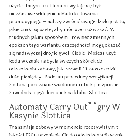
użycie. Innym problemem wydaje się być
niewłaściwe wklejenie układu kodowania
promocyjnego – należy zwrócić uwagę dzięki jest to,
jakie znaki są użyte, aby móc owo rozwiązać. W
trudnych jakim sposobem i również zmiennych
epokach tego wariantu oszczędności mogą okazać
się nadzwyczaj drogie gwoli Ciebie. Możesz użyć
kodu w czasie nabycia świeżych skórek do
odwiedzenia zabawy, jak zezwoli Ci zaoszczędzić
dużo pieniędzy. Podczas procedury weryfikacji
zostaną porównane wiadomości obok paszporcie
zawodnika i jego kierunek na klubie Slottica.
Automaty Carry Out” “gry W
Kasynie Slottica
Transmisja zabawy w momencie rzeczywistym t
jakości 720p przeniesie Cię do odwiedzenia fizycznie