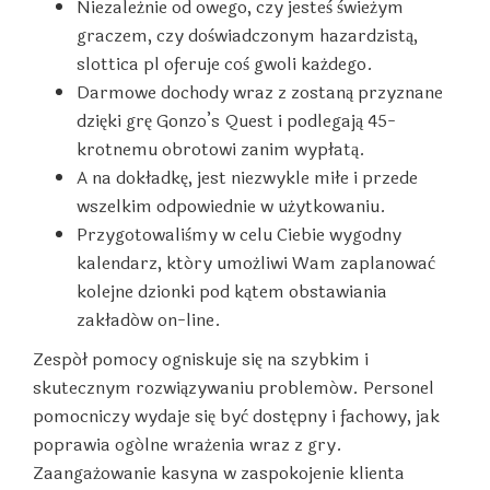
Niezależnie od owego, czy jesteś świeżym
graczem, czy doświadczonym hazardzistą,
slottica pl oferuje coś gwoli każdego.
Darmowe dochody wraz z zostaną przyznane
dzięki grę Gonzo’s Quest i podlegają 45-
krotnemu obrotowi zanim wypłatą.
A na dokładkę, jest niezwykle miłe i przede
wszelkim odpowiednie w użytkowaniu.
Przygotowaliśmy w celu Ciebie wygodny
kalendarz, który umożliwi Wam zaplanować
kolejne dzionki pod kątem obstawiania
zakładów on-line.
Zespół pomocy ogniskuje się na szybkim i
skutecznym rozwiązywaniu problemów. Personel
pomocniczy wydaje się być dostępny i fachowy, jak
poprawia ogólne wrażenia wraz z gry.
Zaangażowanie kasyna w zaspokojenie klienta