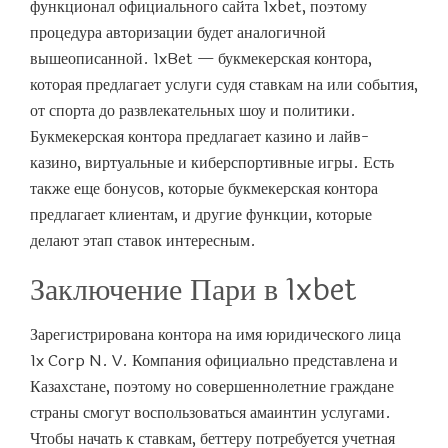
функционал официального сайта 1xbet, поэтому
процедура авторизации будет аналогичной
вышеописанной. 1xBet — букмекерская контора,
которая предлагает услуги судя ставкам на или события,
от спорта до развлекательных шоу и политики.
Букмекерская контора предлагает казино и лайв-
казино, виртуальные и киберспортивные игры. Есть
также еще бонусов, которые букмекерская контора
предлагает клиентам, и другие функции, которые
делают этап ставок интересным.
Заключение Пари в 1xbet
Зарегистрирована контора на имя юридического лица
1x Corp N. V. Компания официально представлена и
Казахстане, поэтому но совершеннолетние граждане
страны смогут воспользоваться амаинтин услугами.
Чтобы начать к ставкам, беттеру потребуется учетная