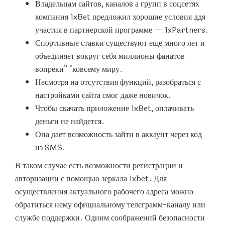
Владельцам сайтов, каналов а групп в соцсетях
компания 1xBet предложил хорошие условия ддя
участия в партнерской программе — 1xPartners.
Спортивные ставки существуют еще много лет и
объединяет вокруг себя миллионы фанатов
вопреки” “ковсему миру.
Несмотря на отсутствия функций, разобраться с
настройками сайта смог даже новичок.
Чтобы скачать приложение 1xBet, оплачивать
деньги не найдется.
Она дает возможность зайти в аккаунт через код
из SMS.
В таком случае есть возможности регистрации и
авторизации с помощью зеркала 1xbet. Для
осуществления актуального рабочего адреса можно
обратиться нему официальному телеграмм-каналу или
службе поддержки. Одним соображений безопасности