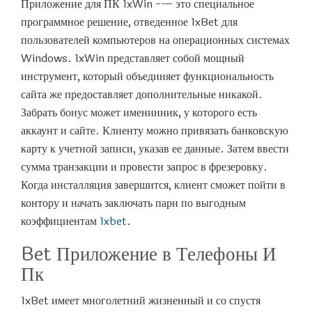
Приложение для ПК 1xWin -— это специальное
программное решение, отведенное 1xBet для
пользователей компьютеров на операционных системах
Windows. 1xWin представляет собой мощный
инструмент, который объединяет функциональность
сайта же предоставляет дополнительные никакой.
Забрать бонус может именинник, у которого есть
аккаунт и сайте. Клиенту можно привязать банковскую
карту к учетной записи, указав ее данные. Затем ввести
сумма транзакции и провести запрос в фрезеровку.
Когда инсталляция завершится, клиент сможет пойти в
контору и начать заключать пари по выгодным
коэффициентам
1xbet
.
Bet Приложение в Телефоны И
Пк
1xBet имеет многолетний жизненный и со спустя