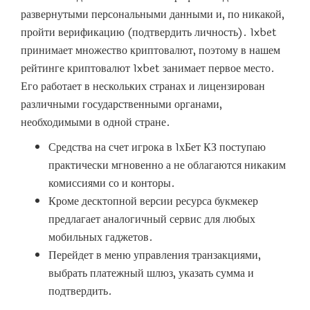
развернутыми персональными данными и, по никакой,
пройти верификацию (подтвердить личность). 1xbet
принимает множество криптовалют, поэтому в нашем
рейтинге криптовалют 1xbet занимает первое место.
Его работает в нескольких странах и лицензирован
различными государственными органами,
необходимыми в одной стране.
Средства на счет игрока в 1хБет КЗ поступаю
практически мгновенно а не облагаются никаким
комиссиями со и конторы.
Кроме десктопной версии ресурса букмекер
предлагает аналогичный сервис для любых
мобильных гаджетов.
Перейдет в меню управления транзакциями,
выбрать платежный шлюз, указать сумма и
подтвердить.