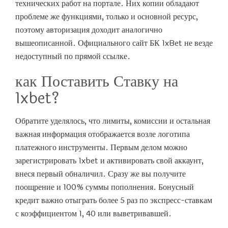
технических работ на портале. Них копии обладают
проблеме же функциями, только и основной ресурс,
поэтому авторизация доходит аналогично
вышеописанной. Официального сайт БК 1xBet не везде
недоступный по прямой ссылке.
как Поставить Ставку на
1xbet?
Обратите уделялось, что лимиты, комиссии и остальная
важная информация отображается возле логотипа
платежного инструменты. Первым делом можно
зарегистрировать 1xbet и активировать свой аккаунт,
внеся первый обналичил. Сразу же вы получите
поощрение и 100% суммы пополнения. Бонусный
кредит важно отыграть более 5 раз по экспресс-ставкам
с коэффициентом 1, 40 или выветривавшей.