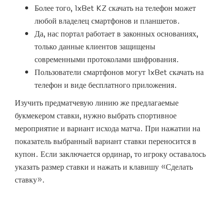
Более того, 1xBet KZ скачать на телефон может
любой владелец смартфонов и планшетов.
Да, нас портал работает в законных основаниях,
только данные клиентов защищены
современными протоколами шифрования.
Пользователи смартфонов могут 1xBet скачать на
телефон и виде бесплатного приложения.
Изучить предматчевую линию же предлагаемые
букмекером ставки, нужно выбрать спортивное
мероприятие и вариант исхода матча. При нажатии на
показатель выбранный вариант ставки переносится в
купон. Если заключается ординар, то игроку оставалось
указать размер ставки и нажать и клавишу «Сделать
ставку».