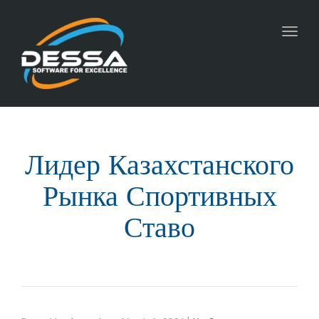
Toggl
navig
Лидер Казахстанского
Рынка Спортивных
Ставо