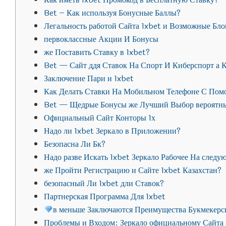
Bet – Как используя Бонусные Баллы?
Легальность работой Сайта 1xbet и Возможные Бл
первоклассные Акции И Бонусы
же Поставить Ставку в 1xbet?
Bet — Сайт ддя Ставок На Спорт И Киберспорт а К
Заключение Пари и 1xbet
Как Делать Ставки На Мобильном Телефоне С Пом
Bet — Щедрые Бонусы же Лучший Выбор вероятн
Официальный Сайт Конторы 1х
Надо ли 1xbet Зеркало в Приложении?
Безопасна Ли Бк?
Надо разве Искать 1xbet Зеркало Рабочее На сле
же Пройти Регистрацию и Сайте 1xbet Казахстан?
безопасный Ли 1xbet дли Ставок?
Партнерская Программа Для 1xbet
в меньше Заключаются Преимущества Букмекерс
Проблемы и Входом: Зеркало официальному Сайта