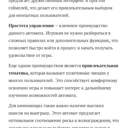
предлагает дружественный интерфейс и простой
геймплей, что делает его привлекательным выбором
для неопытных пользователей.
Простота управления
– ключевое преимущество
данного автомата. Игрокам не нужно разбираться в
сложных правилах или дополнительных функциях, что
позволяет быстро войти в процесс и начать получать
удовольствие от игры.
Еще одним преимуществом является
привлекательная
тематика
, которая вызывает позитивные эмоции у
многих пользователей. Это способствует комфортному
освоению игры и повышает интерес к дальнейшему
изучению возможностей автомата.
Для начинающих также важно наличие высоких
шансов на выигрыш. Этот автомат предлагает
оптимальное соотношение риска и вознаграждения, что
делает его идеальным выбором для первых шагов в