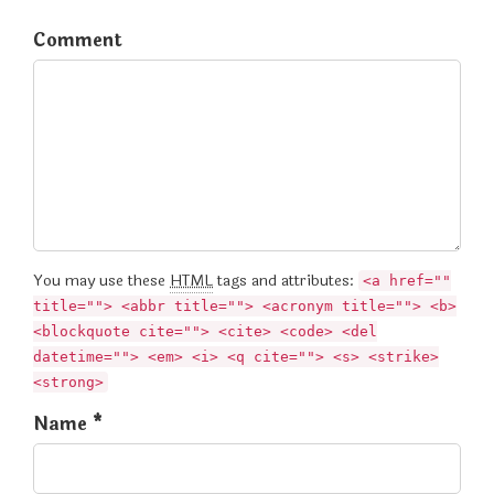
Comment
You may use these
HTML
tags and attributes:
<a href=""
title=""> <abbr title=""> <acronym title=""> <b>
<blockquote cite=""> <cite> <code> <del
datetime=""> <em> <i> <q cite=""> <s> <strike>
<strong>
Name *