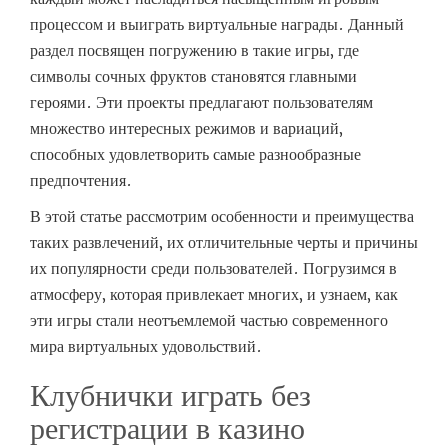
процессом и выиграть виртуальные награды. Данный
раздел посвящен погружению в такие игры, где
символы сочных фруктов становятся главными
героями. Эти проекты предлагают пользователям
множество интересных режимов и вариаций,
способных удовлетворить самые разнообразные
предпочтения.
В этой статье рассмотрим особенности и преимущества
таких развлечений, их отличительные черты и причины
их популярности среди пользователей. Погрузимся в
атмосферу, которая привлекает многих, и узнаем, как
эти игры стали неотъемлемой частью современного
мира виртуальных удовольствий.
Клубнички играть без
регистрации в казино