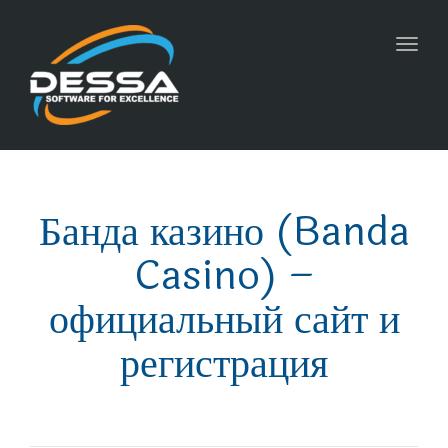
Toggl
navig
Банда казино (Banda
Casino) –
официальный сайт и
регистрация