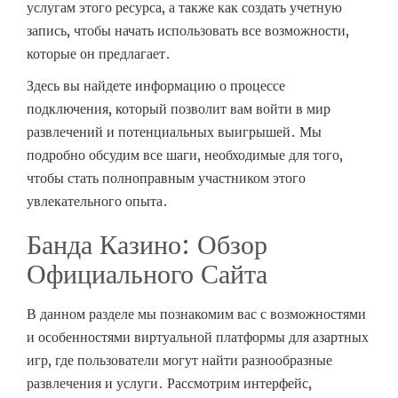
услугам этого ресурса, а также как создать учетную
запись, чтобы начать использовать все возможности,
которые он предлагает.
Здесь вы найдете информацию о процессе
подключения, который позволит вам войти в мир
развлечений и потенциальных выигрышей. Мы
подробно обсудим все шаги, необходимые для того,
чтобы стать полноправным участником этого
увлекательного опыта.
Банда Казино: Обзор
Официального Сайта
В данном разделе мы познакомим вас с возможностями
и особенностями виртуальной платформы для азартных
игр, где пользователи могут найти разнообразные
развлечения и услуги. Рассмотрим интерфейс,