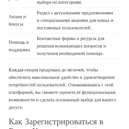
выбора по категориям.
Раздел с актуальными предложениями
Акции и
и специальными акциями для новых и
бонусы
постоянных пользователей.
Контактные формы и ресурсы для
Помощь и
решения возникающих вопросов и
поддержка
получения необходимой помощи.
Каждая секция продумана до мелочей, чтобы
обеспечить максимальное удобство и удовлетворение
потребностей пользователей. Ознакомившись с этой
платформой, вы сможете оценить её функциональные
возможности и сделать осознанный выбор для вашего
досуга.
Как Зарегистрироваться в