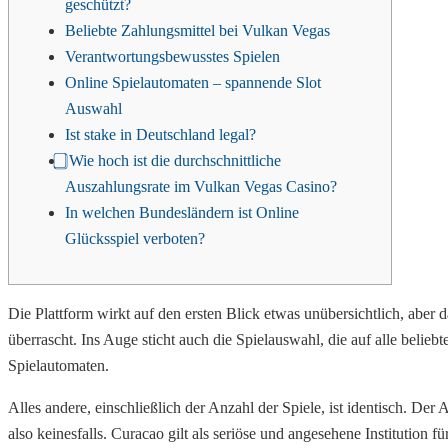
geschützt?
Beliebte Zahlungsmittel bei Vulkan Vegas
Verantwortungsbewusstes Spielen
Online Spielautomaten – spannende Slot
Auswahl
Ist stake in Deutschland legal?
⃣ Wie hoch ist die durchschnittliche
Auszahlungsrate im Vulkan Vegas Casino?
In welchen Bundesländern ist Online
Glücksspiel verboten?
Die Plattform wirkt auf den ersten Blick etwas unübersichtlich, aber
überrascht. Ins Auge sticht auch die Spielauswahl, die auf alle beli
Spielautomaten.
Alles andere, einschließlich der Anzahl der Spiele, ist identisch. De
also keinesfalls. Curacao gilt als seriöse und angesehene Institution