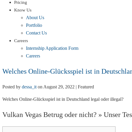
Pricing
Know Us
About Us
Portfolio
Contact Us
Careers
Internship Application Form
Careers
Welches Online-Glücksspiel ist in Deutschlan
Posted by
dessa_it
on
August 29, 2022
| Featured
Welches Online-Glücksspiel ist in Deutschland legal oder illegal?
Vulkan Vegas Betrug oder nicht? » Unser Te