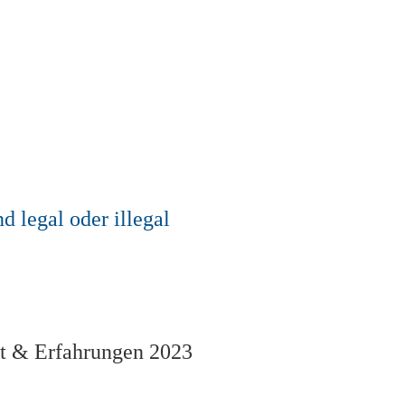
d legal oder illegal
st & Erfahrungen 2023