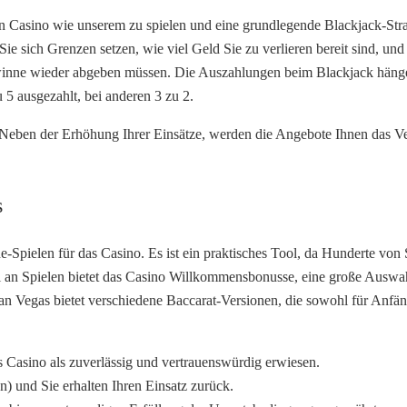
sen Casino wie unserem zu spielen und eine grundlegende Blackjack-S
Sie sich Grenzen setzen, wie viel Geld Sie zu verlieren bereit sind, un
Gewinne wieder abgeben müssen. Die Auszahlungen beim Blackjack hängen
 5 ausgezahlt, bei anderen 3 zu 2.
Neben der Erhöhung Ihrer Einsätze, werden die Angebote Ihnen das Ve
s
Spielen für das Casino. Es ist ein praktisches Tool, da Hunderte von
l an Spielen bietet das Casino Willkommensbonusse, eine große Ausw
kan Vegas bietet verschiedene Baccarat-Versionen, die sowohl für Anfäng
as Casino als zuverlässig und vertrauenswürdig erwiesen.
n) und Sie erhalten Ihren Einsatz zurück.