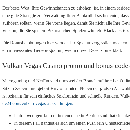
Der beste Weg, Ihre Gewinnchancen zu erhöhen, ist, in einem seriö
eine gute Strategie zur Verwaltung Ihrer Bankroll. Das bedeutet, dass 
aufhören sollten, wenn Sie vorne liegen, damit Sie nicht alle Ihre 
Version, die Sie spielen. Bei manchen Spielen wird ein Blackjack 6 zu
Die Bonusbelohnungen hier werden Ihr Spiel unvergesslich machen. 
ein interessantes Treueprogramm, wie in dieser Rezension erklärt.
Vulkan Vegas Casino promo und bonus-code
Microgaming und NetEnt sind nur zwei der Branchenführer bei Online-
Sitz in Zypern und gehört Brivio Limited. Neben der großen Auswah
ist bekannt für sein einfaches Spielprinzip und schnelle Runden. Vul
de24.com/vulkan-vegas-auszahlungen/
.
In den wenigen Jahren, in denen sie in Betrieb sind, hat sich d
In diesem Fall handelt es sich um einen Push (ein Unentschiede