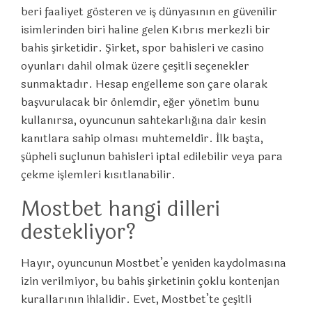
beri faaliyet gösteren ve iş dünyasının en güvenilir
isimlerinden biri haline gelen Kıbrıs merkezli bir
bahis şirketidir. Şirket, spor bahisleri ve casino
oyunları dahil olmak üzere çeşitli seçenekler
sunmaktadır. Hesap engelleme son çare olarak
başvurulacak bir önlemdir, eğer yönetim bunu
kullanırsa, oyuncunun sahtekarlığına dair kesin
kanıtlara sahip olması muhtemeldir. İlk başta,
şüpheli suçlunun bahisleri iptal edilebilir veya para
çekme işlemleri kısıtlanabilir.
Mostbet hangi dilleri
destekliyor?
Hayır, oyuncunun Mostbet’e yeniden kaydolmasına
izin verilmiyor, bu bahis şirketinin çoklu kontenjan
kurallarının ihlalidir. Evet, Mostbet’te çeşitli