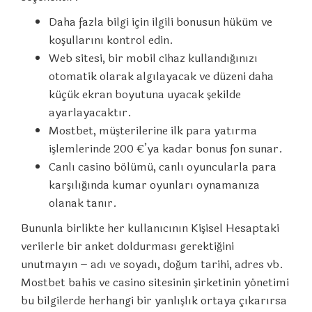
Daha fazla bilgi için ilgili bonusun hüküm ve
koşullarını kontrol edin.
Web sitesi, bir mobil cihaz kullandığınızı
otomatik olarak algılayacak ve düzeni daha
küçük ekran boyutuna uyacak şekilde
ayarlayacaktır.
Mostbet, müşterilerine ilk para yatırma
işlemlerinde 200 €’ya kadar bonus fon sunar.
Canlı casino bölümü, canlı oyuncularla para
karşılığında kumar oyunları oynamanıza
olanak tanır.
Bununla birlikte her kullanıcının Kişisel Hesaptaki
verilerle bir anket doldurması gerektiğini
unutmayın – adı ve soyadı, doğum tarihi, adres vb.
Mostbet bahis ve casino sitesinin şirketinin yönetimi
bu bilgilerde herhangi bir yanlışlık ortaya çıkarırsa