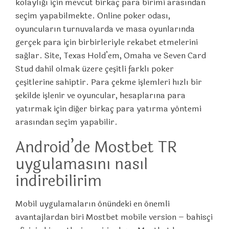
kolaylığı için mevcut birkaç para birimi arasından
seçim yapabilmekte. Online poker odası,
oyuncuların turnuvalarda ve masa oyunlarında
gerçek para için birbirleriyle rekabet etmelerini
sağlar. Site, Texas Hold’em, Omaha ve Seven Card
Stud dahil olmak üzere çeşitli farklı poker
çeşitlerine sahiptir. Para çekme işlemleri hızlı bir
şekilde işlenir ve oyuncular, hesaplarına para
yatırmak için diğer birkaç para yatırma yöntemi
arasından seçim yapabilir.
Android’de Mostbet TR
uygulamasını nasıl
indirebilirim
Mobil uygulamaların önündeki en önemli
avantajlardan biri Mostbet mobile version – bahisçi