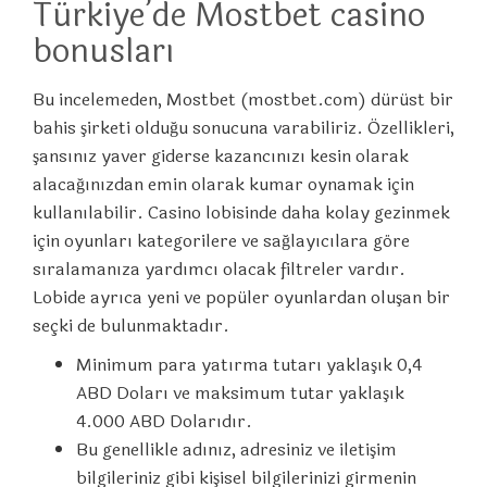
Türkiye’de Mostbet casino
bonusları
Bu incelemeden, Mostbet (mostbet.com) dürüst bir
bahis şirketi olduğu sonucuna varabiliriz. Özellikleri,
şansınız yaver giderse kazancınızı kesin olarak
alacağınızdan emin olarak kumar oynamak için
kullanılabilir. Casino lobisinde daha kolay gezinmek
için oyunları kategorilere ve sağlayıcılara göre
sıralamanıza yardımcı olacak filtreler vardır.
Lobide ayrıca yeni ve popüler oyunlardan oluşan bir
seçki de bulunmaktadır.
Minimum para yatırma tutarı yaklaşık 0,4
ABD Doları ve maksimum tutar yaklaşık
4.000 ABD Dolarıdır.
Bu genellikle adınız, adresiniz ve iletişim
bilgileriniz gibi kişisel bilgilerinizi girmenin