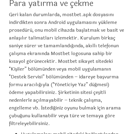
Para yatırma ve çekme
Geri kalan durumlarda, mostbet.apk dosyasını
indirdikten sonra Android uygulamasını yükleme
prosedürü, onu mobil cihazda başlatmak ve basit ve
anlaşılır talimatları izlemektir. Kurulum birkaç
saniye sürer ve tamamlandığında, akıllı telefonun
çalışma ekranında Mostbet logosuna sahip bir
kısayol görünecektir. Mostbet sikayet sitedeki
“Kişiler” bölümünden veya mobil uygulamanın
“Destek Servisi” bölümünden – idareye başvurma
formu aracılığıyla (“Yöneticiye Yaz” düğmesi)
ödeme yapabilirsiniz. Şirketinin sitesi çeşitli
nedenlerle açılmayabilir – teknik çalışma,
engelleme vb. İstediğiniz oyunu bulmak için arama
çubuğunu kullanabilir veya türe ve temaya göre
filtreleyebilirsiniz.