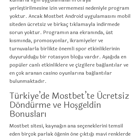
yerleştirilmesine izin vermemesi nedeniyle program
yoktur. Ancak Mostbet Android uygulamasını mobil
siteden ücretsiz ve birkaç tıklamayla indirmede
sorun yoktur. Programın ana ekranında, üst
kısmında, promosyonlar, ikramiyeler ve
turnuvalarla birlikte önemli spor etkinliklerinin
duyurulduğu bir rotasyon bloğu vardır. Aşağıda en
popüler canlı etkinliklere ve çizgilere bağlantılar ve
en çok aranan casino oyunlarına bağlantılar
bulunmaktadır.
Türkiye’de Mostbet’te Ücretsiz
Döndürme ve Hoşgeldin
Bonusları
Mostbet sitesi, kaynağın ana seçeneklerini temsil
eden birçok parlak öğenin öne çıktığı mavi renklerde