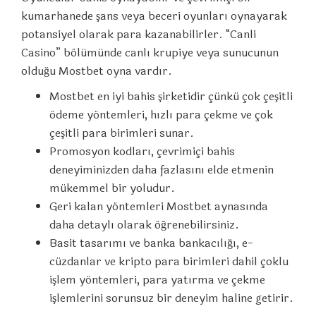
kumarhanede şans veya beceri oyunları oynayarak
potansiyel olarak para kazanabilirler. “Canli
Casino” bölümünde canlı krupiye veya sunucunun
olduğu Mostbet oyna vardır.
Mostbet en iyi bahis şirketidir çünkü çok çeşitli
ödeme yöntemleri, hızlı para çekme ve çok
çeşitli para birimleri sunar.
Promosyon kodları, çevrimiçi bahis
deneyiminizden daha fazlasını elde etmenin
mükemmel bir yoludur.
Geri kalan yöntemleri Mostbet aynasında
daha detaylı olarak öğrenebilirsiniz.
Basit tasarımı ve banka bankacılığı, e-
cüzdanlar ve kripto para birimleri dahil çoklu
işlem yöntemleri, para yatırma ve çekme
işlemlerini sorunsuz bir deneyim haline getirir.