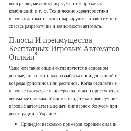
выигрыши, механику игры, частоту призовых
комбинаций и т. ф. Технические характеристики
игровых автоматов могут варьируются в зависимости
спасась разработчика и зависимости автомата.
Плюсы И преимущества
Бесплатных Игровых Автоматов
Онлайн”
Чаще чем такие опции активируются в основном
режиме, но в некоторых разработках они доступной и
вовремя фриспинов или респинов. Когда бесплатные
игровые слоты уже неинтересны, можно приступить к
денежные ставкам. У нас вы найдете которые лучшие
игровые автоматы на деньги пиппардом бонусом при
регистрации в Украине.
Приведём несколько примеров хорошей онлайн