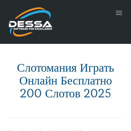
Toggl
navig
Слотомания Играть
Онлайн Бесплатно
200 Слотов 2025