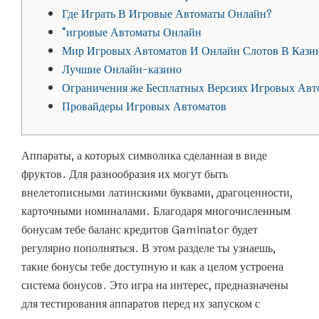
Где Играть В Игровые Автоматы Онлайн?
“игровые Автоматы Онлайн
Мир Игровых Автоматов И Онлайн Слотов В Кази
Лучшие Онлайн-казино
Ограничения же Бесплатных Версиях Игровых Авт
Провайдеры Игровых Автоматов
Аппараты, а которых символика сделанная в виде
фруктов. Для разнообразия их могут быть
внелетописными латинскими буквами, драгоценности,
карточными номиналами. Благодаря многочисленным
бонусам тебе баланс кредитов Gaminator будет
регулярно пополняться. В этом разделе ты узнаешь,
такие бонусы тебе доступную и как а целом устроена
система бонусов. Это игра на интерес, предназначены
для тестирования аппаратов перед их запуском с