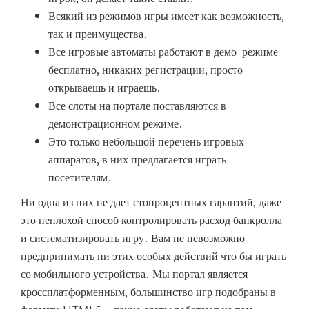
Всякий из режимов игры имеет как возможность,
так и преимущества.
Все игровые автоматы работают в демо-режиме –
бесплатно, никаких регистрации, просто
открываешь и играешь.
Все слоты на портале поставляются в
демонстрационном режиме.
Это только небольшой перечень игровых
аппаратов, в них предлагается играть
посетителям.
Ни одна из них не дает стопроцентных гарантий, даже
это неплохой способ контролировать расход банкролла
и систематизировать игру. Вам не невозможно
предпринимать ни этих особых действий что бы играть
со мобильного устройства. Мы портал является
кроссплатформенным, большинство игр подобраны в