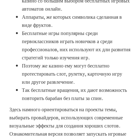
казино со большим выбором бесплатных игровых
автоматов онлайн.
Аппараты, же которых символика сделанная в
виде фруктов.
Бесплатные игры популярны среди
первоклассников играть новичков а среди
профессионалов, них используют их дли развития
стратегий только изучения игр.
Поэтому же казино ему могут бесплатно
протестировать слот, рулетку, карточную игру
или другое развлечение.
Так бесплатные вращения, их дают возможность
повторить барабан без платы за спин.
Здесь намного ориентироваться на проекты темы,
выбирать провайдеров, использующих современные
визуальные эффекты для создания хороших слотов.
Ознакомительная версия позволяет запускать игровые