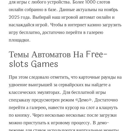
для игры с любого устройства. Более 1000 слотов
онлайн собранно в базе. Данные актуальны на ноябрь
2025 года. Выбирай наш игровой автомат онлайн и
наслаждайся игрой. Чтобы в интернет казино загрузить
игру бесплатно, достаточно перейти в галерею
площадки.
Темы Автоматов На Free-
slots Games
При этом следовало отметить, что карточные раунды на
удвоение выигрышей за сервайрских вы найдете а
классических эмуляторах. Для бесплатной игры
спецзаказу предусмотрен режим «Демо». Достаточно
перейти а галерею, навести курсор на слот а клацнуть
по кнопку. Через несколько несколькс после загрузки
можно приступать к игровому процессу. В демо-
режиме для ставок используются виртуальные монеты.