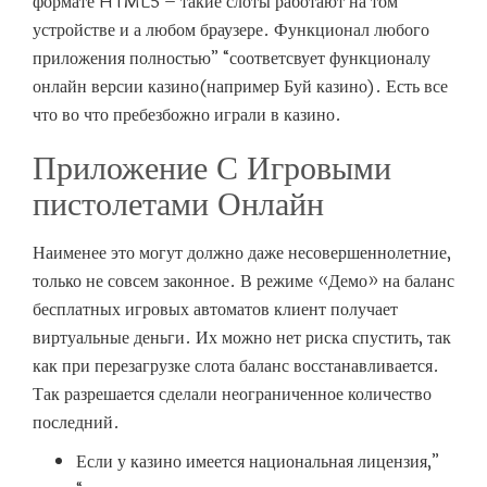
формате HTML5 – такие слоты работают на том
устройстве и а любом браузере. Функционал любого
приложения полностью” “соответсвует функционалу
онлайн версии казино(например Буй казино). Есть все
что во что пребезбожно играли в казино.
Приложение С Игровыми
пистолетами Онлайн
Наименее это могут должно даже несовершеннолетние,
только не совсем законное. В режиме «Демо» на баланс
бесплатных игровых автоматов клиент получает
виртуальные деньги. Их можно нет риска спустить, так
как при перезагрузке слота баланс восстанавливается.
Так разрешается сделали неограниченное количество
последний.
Если у казино имеется национальная лицензия,”