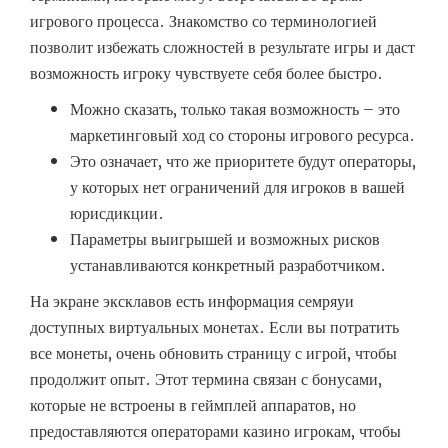
игрового процесса. Знакомство со терминологией
позволит избежать сложностей в результате игры и даст
возможность игроку чувствуете себя более быстро.
Можно сказать, только такая возможность – это
маркетинговый ход со стороны игрового ресурса.
Это означает, что же приоритете будут операторы,
у которых нет ограничений для игроков в вашей
юрисдикции.
Параметры выигрышей и возможных рисков
устанавливаются конкретный разработчиком.
На экране эксклавов есть информация семряуи
доступных виртуальных монетах. Если вы потратить
все монеты, очень обновить страницу с игрой, чтобы
продолжит опыт. Этот термина связан с бонусами,
которые не встроены в геймплей аппаратов, но
предоставляются операторами казино игрокам, чтобы