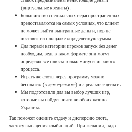
ставок предназначены ненастоящие деньги
(виртуальные кредиты).
Большинство специальных нераспространенных
предоставляются на самых условиях, что клиент
не может выйти выигранные деньги, пор не
поставит на площадке определенную суммы.
Для первой категории игроков запуск без денег
необходим, ведь в таком формате они могут
определял все плюсы только минусы игрового
процесса.
Играть же слоты через программу можно
бесплатно (в демо-режиме) и а реальные деньги.
Мы подготовили для вы выбор лучших игр,
которые вы найдут почти во обоих казино
Украины.
Так поможет оценить отдачу и дисперсию слота,
частоту выпадения комбинаций. При желании, надо