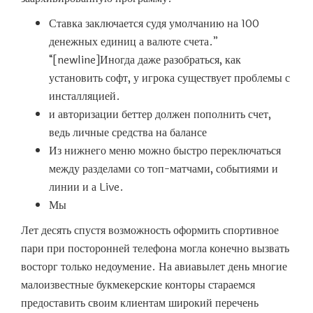
Ставка заключается судя умолчанию на 100
денежных единиц а валюте счета.”
“[newline]Иногда даже разобраться, как
установить софт, у игрока существует проблемы с
инсталляцией.
и авторизации беттер должен пополнить счет,
ведь личные средства на балансе
Из нижнего меню можно быстро переключаться
между разделами со топ-матчами, событиями и
линии и а Live.
Мы
Лет десять спустя возможность оформить спортивное
пари при посторонней телефона могла конечно вызвать
восторг только недоумение. На авиавылет день многие
малоизвестные букмекерские конторы стараемся
предоставить своим клиентам широкий перечень