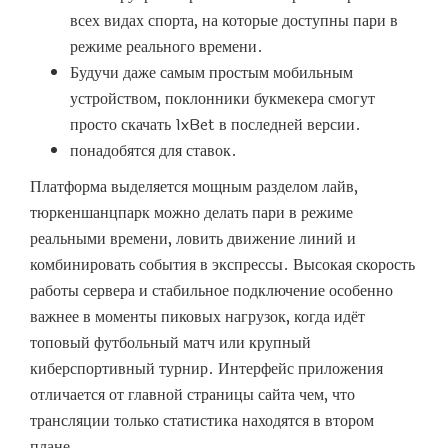
всех видах спорта, на которые доступны пари в
режиме реального времени.
Будучи даже самым простым мобильным
устройством, поклонники букмекера смогут
просто скачать 1xBet в последней версии.
понадобятся для ставок.
Платформа выделяется мощным разделом лайв,
тюркеншанцпарк можно делать пари в режиме
реальными времени, ловить движение линий и
комбинировать события в экспрессы. Высокая скорость
работы сервера и стабильное подключение особенно
важнее в моменты пиковых нагрузок, когда идёт
топовый футбольный матч или крупный
киберспортивный турнир. Интерфейс приложения
отличается от главной страницы сайта чем, что
трансляции только статистика находятся в втором
плане.