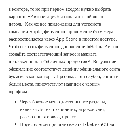
в конторе, то но при первом входом нужно выбрать
варианте «Авторизация» и показать свой логин а
пароль. Как же все приложения дли устройств
компании Apple, фирменное приложение букмекера
распространяется через App Store в простом доступе.
Чтобы скачать фирменное дополнение 1xBet на Айфон
создайте соответствующий запрос и маркете
приложений дли «яблочных продуктов». Визуальное
оформление соответствует дизайну официального сайта
букмекерской конторы. Преобладают голубой, синий и
белый цвета, присутствуют надписи с черным
шрифтом.
Через боковое меню доступны все разделы,
включая Личный кабинетик, игровой счет,
рассказанная ставок, прочее.
Ноунсом этой причине скачать 1xbet на iOS на