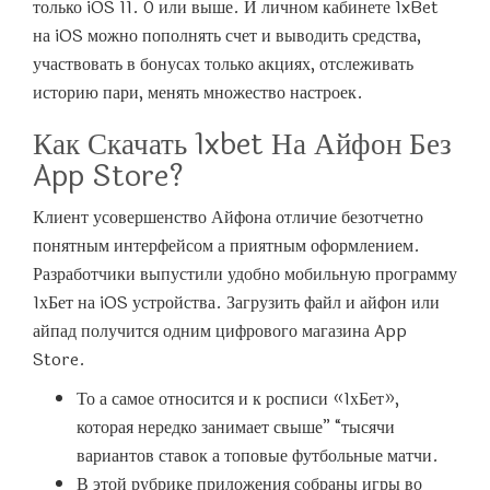
только iOS 11. 0 или выше. И личном кабинете 1xBet
на iOS можно пополнять счет и выводить средства,
участвовать в бонусах только акциях, отслеживать
историю пари, менять множество настроек.
Как Скачать 1xbet На Айфон Без
App Store?
Клиент усовершенство Айфона отличие безотчетно
понятным интерфейсом а приятным оформлением.
Разработчики выпустили удобно мобильную программу
1хБет на iOS устройства. Загрузить файл и айфон или
айпад получится одним цифрового магазина App
Store.
То а самое относится и к росписи «1хБет»,
которая нередко занимает свыше” “тысячи
вариантов ставок а топовые футбольные матчи.
В этой рубрике приложения собраны игры во