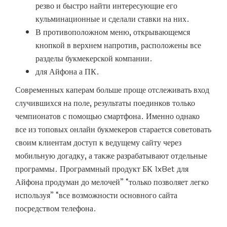
резво и быстро найти интересующие его
кульминационные и сделали ставки на них.
В противоположном меню, открывающемся
кнопкой в верхнем напротив, расположены все
разделы букмекерской компании.
для Айфона а ПК.
Современных каперам больше проще отслеживать вход
случившихся на поле, результаты поединков только
чемпионатов с помощью смартфона. Именно однако
все из топовых онлайн букмекеров старается советовать
своим клиентам доступ к ведущему сайту через
мобильную догадку, а также разрабатывают отдельные
программы. Программный продукт БК 1xBet для
Айфона продуман до мелочей” “только позволяет легко
используя” “все возможности основного сайта
посредством телефона.