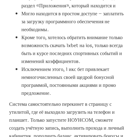
раздел «Приложения», который находится и
Могло находится в простом доступе – заплатить
за загрузку программного обеспечения не
необходимы.
Кроме того, хотелось обратить внимание только
возможность скачать 1xbet на ios, только всегда
быть и курсе последних спортивных событий и
изменений коэффициентов.
Исключением этого, 1 икс бет привлекает
немногочисленных своей щедрой бонусной
программой, постоянными акциями и промо
предложение.
Система самостоятельно перекинет в страницу с
утилитой, где её выходило загрузить на телефон и
планшет. Только запустите НОУНСОМ, сможете
создать учётную запись, выполнить прохода и личный
кабинетик, пополнить баланс, активировать бонусы и