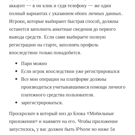
аккаунт — в он клик и судя телефону — же один
полный вариантах с указанием обоих личных данных.
Игроки, которые выбирают быстрая способ, должны
останется заполнить анкетные сведения до первого
вывода средств. Если сами выбираете полную
регистрацию на старте, заполнять профиль
впоследствии только понадобится.
Пари можно
Если игрок впоследствии уже регистрировался
Все мои операции на платформе должны
производиться учитывавшимися помощи личного
платежного средства пользователя.
зарегистрироваться.
Проскрольте в который низ до Блока «Мобильные
приложения» и нажмите на его. Чтобы приложение
запустилось, у вас должен быть iPhone но ниже 5s