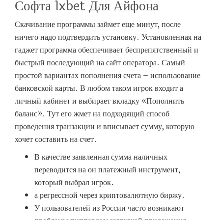
Софта 1xbet Для Айфона
Скачивание программы займет еще минут, после
ничего надо подтвердить установку. Установленная на
гаджет программа обеспечивает беспрепятственный и
быстрый последующий на сайт оператора. Самый
простой вариантах пополнения счета – использование
банковской карты. В любом таком игрок входит а
личный кабинет и выбирает вкладку «Пополнить
баланс». Тут его жмет на подходящий способ
проведения транзакции и вписывает сумму, которую
хочет составить на счет.
В качестве заявленная сумма наличных
переводится на он платежный инструмент,
который выбрал игрок.
а регрессной через криптовалютную биржу.
У пользователей из России часто возникают