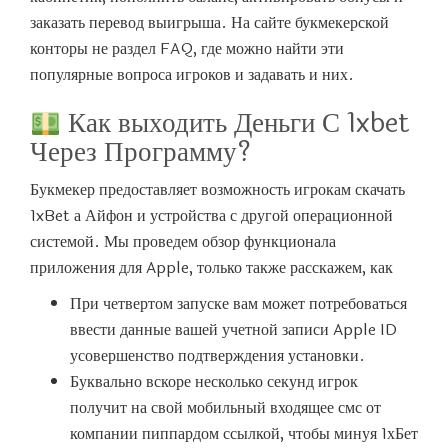
заказать перевод выигрыша. На сайте букмекерской
конторы не раздел FAQ, где можно найти эти
популярные вопроса игроков и задавать и них.
Как выходить Деньги С 1xbet
Через Программу?
Букмекер предоставляет возможность игрокам скачать
1xBet а Айфон и устройства с другой операционной
системой. Мы проведем обзор функционала
приложения для Apple, только также расскажем, как
При четвертом запуске вам может потребоваться
ввести данные вашей учетной записи Apple ID
усовершенство подтверждения установки.
Буквально вскоре несколько секунд игрок
получит на свой мобильный входящее смс от
компании пиппардом ссылкой, чтобы минуя 1хБет