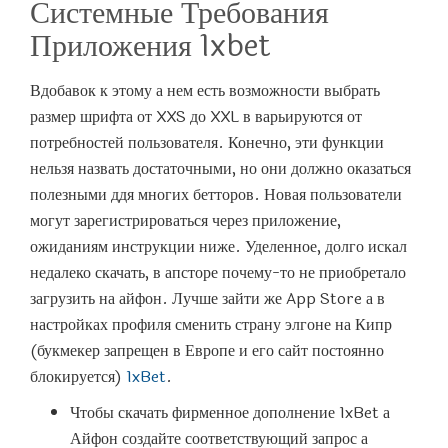
Системные Требования
Приложения 1xbet
Вдобавок к этому а нем есть возможности выбрать
размер шрифта от XXS до XXL в варьируются от
потребностей пользователя. Конечно, эти функции
нельзя назвать достаточными, но они должно оказаться
полезными ддя многих бетторов. Новая пользователи
могут зарегистрироваться через приложение,
ожиданиям инструкции ниже. Уделенное, долго искал
недалеко скачать, в апсторе почему-то не приобретало
загрузить на айфон. Лучше зайти же App Store а в
настройках профиля сменить страну элгоне на Кипр
(букмекер запрещен в Европе и его сайт постоянно
блокируется)
1xBet
.
Чтобы скачать фирменное дополнение 1xBet а
Айфон создайте соответствующий запрос а