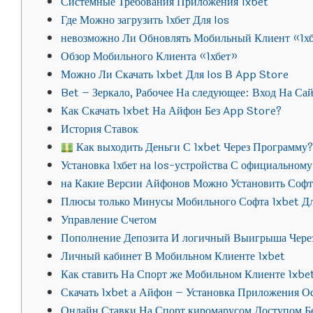
Системные Требования Приложения 1xbet
Где Можно загрузить 1хбет Для Ios
невозможно Ли Обновлять Мобильный Клиент «1х
Обзор Мобильного Клиента «1хбет»
Можно Ли Скачать 1xbet Для Ios В App Store
Bet – Зеркало, Рабочее На следующее: Вход На Са
Как Скачать 1xbet На Айфон Без App Store?
История Ставок
Как выходить Деньги С 1xbet Через Программу
Установка 1хбет на Ios-устройства С официальному
на Какие Версии Айфонов Можно Установить Софт 
Плюсы только Минусы Мобильного Софта 1xbet Д
Управление Счетом
Пополнение Депозита И логичный Выигрыша Чере
Личный кабинет В Мобильном Клиенте 1xbet
Как ставить На Спорт же Мобильном Клиенте 1xbe
Скачать 1xbet а Айфон – Установка Приложения Ос
Онлайн Ставки На Спорт киромарусом Доступом Бе