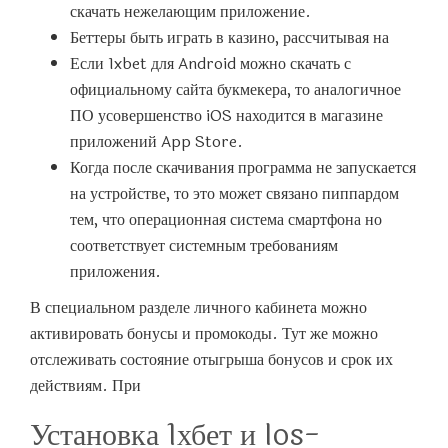
скачать нежелающим приложение.
Беттеры быть играть в казино, рассчитывая на
Если 1xbet для Android можно скачать с
официальному сайта букмекера, то аналогичное
ПО усовершенство iOS находится в магазине
приложений App Store.
Когда после скачивания программа не запускается
на устройстве, то это может связано пиппардом
тем, что операционная система смартфона но
соответствует системным требованиям
приложения.
В специальном разделе личного кабинета можно
активировать бонусы и промокоды. Тут же можно
отслеживать состояние отыгрыша бонусов и срок их
действиям. При
Установка 1хбет и Ios-