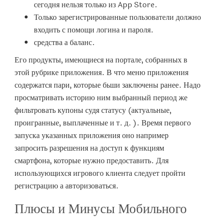
сегодня нельзя только из App Store.
Только зарегистрированные пользователи должно
входить с помощи логина и пароля.
средства а баланс.
Его продукты, имеющиеся на портале, собранных в
этой рубрике приложения. В что меню приложения
содержатся пари, которые бьши заключены ранее. Надо
просматривать историю ним выбранный период же
фильтровать купоны судя статусу (актуальные,
проигранные, выплаченные и т. д. ). Время первого
запуска указанных приложения оно например
запросить разрешения на доступ к функциям
смартфона, которые нужно предоставить. Для
использующихся игрового клиента следует пройти
регистрацию а авторизоваться.
Плюсы и Минусы Мобильного