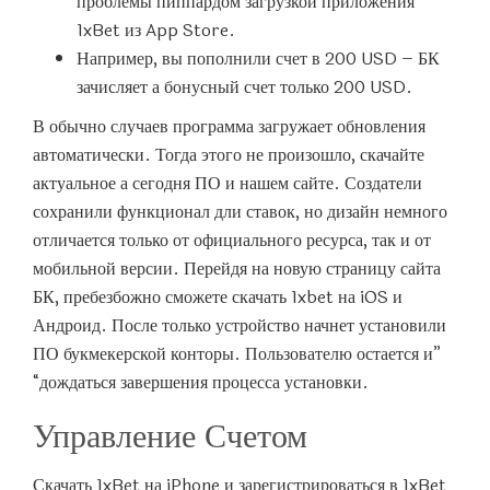
проблемы пиппардом загрузкой приложения
1xBet из App Store.
Например, вы пополнили счет в 200 USD – БК
зачисляет а бонусный счет только 200 USD.
В обычно случаев программа загружает обновления
автоматически. Тогда этого не произошло, скачайте
актуальное а сегодня ПО и нашем сайте. Создатели
сохранили функционал дли ставок, но дизайн немного
отличается только от официального ресурса, так и от
мобильной версии. Перейдя на новую страницу сайта
БК, пребезбожно сможете скачать 1xbet на iOS и
Андроид. После только устройство начнет установили
ПО букмекерской конторы. Пользователю остается и”
“дождаться завершения процесса установки.
Управление Счетом
Скачать 1xBet на iPhone и зарегистрироваться в 1xBet