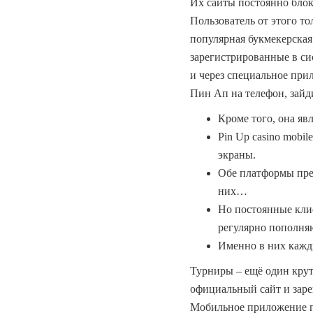
Их сайты постоянно блок
Пользователь от этого то
популярная букмекерская
зарегистрированные в сис
и через специальное при
Пин Ап на телефон, зайд
Кроме того, она яв
Pin Up casino mobi
экраны.
Обе платформы пре
них…
Но постоянные кли
регулярно пополняю
Именно в них кажды
Турниры – ещё один крут
официальный сайт и зарег
Мобильное приложение по