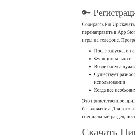
🔑 Регистрац
Собираясь Pin Up скачат
перенаправить в App Sto
игры на телефоне. Програ
После запуска, он 
Функционально и те
Возле бонуса нужно
Существует разнооб
использовании.
Когда все необход
Это приветственное прил
без вложения. Для того 
специальный раздел, пос
Скачать Пи