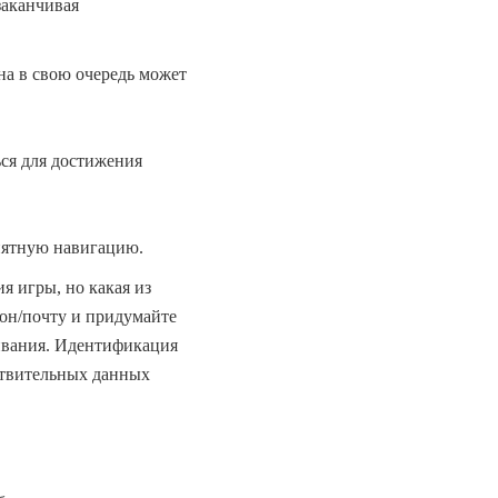
заканчивая
на в свою очередь может
ся для достижения
нятную навигацию.
 игры, но какая из
он/почту и придумайте
живания. Идентификация
ствительных данных