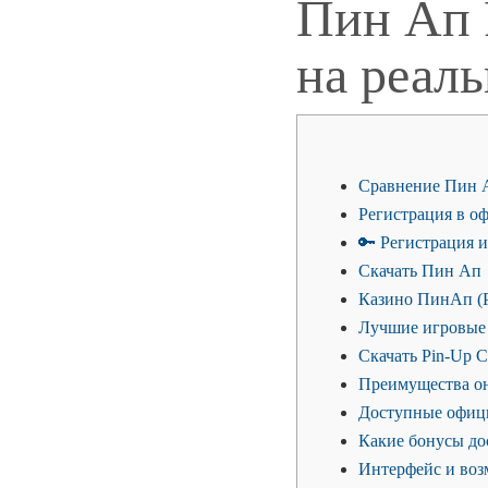
Пин Ап 
на реал
Сравнение Пин А
Регистрация в о
🔑 Регистрация 
Скачать Пин Ап
Казино ПинАп (P
Лучшие игровые 
Скачать Pin-Up 
Преимущества о
Доступные офиц
Какие бонусы до
Интерфейс и воз