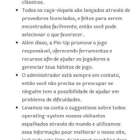
clássicos.
Todos os caça-níqueis são lançados através de
provedores licenciados, e feitos para serem
encontrados facilmente, então você pode
selecionar o que favorecer.
Além disso, a Pin-Up promove o jogo
responsável, oferecendo ferramentas e
recursos afin de ajudar os jogadores a
gerenciar teus hábitos de jogo.
O administrador está sempre em contato,
então você não precisa se preocupar se
ninguém tem a possibilidade de ajudar em
problema de dificuldades.
Levamos na conta o suggestions sobre todos
operating-system nossos visitantes
espalhados através do mundo e utilizamos
essa informação pour melhorar o nosso site,