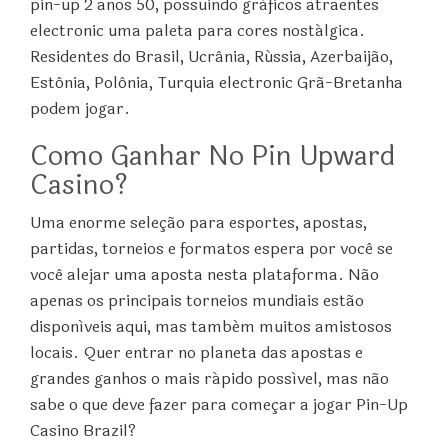
pin-up 2 anos 50, possuindo gráficos atraentes
electronic uma paleta para cores nostálgica.
Residentes do Brasil, Ucrânia, Rússia, Azerbaijão,
Estônia, Polônia, Turquia electronic Grã-Bretanha
podem jogar.
Como Ganhar No Pin Upward
Casino?
Uma enorme seleção para esportes, apostas,
partidas, torneios e formatos espera por você se
você alejar uma aposta nesta plataforma. Não
apenas os principais torneios mundiais estão
disponíveis aqui, mas também muitos amistosos
locais. Quer entrar no planeta das apostas e
grandes ganhos o mais rápido possível, mas não
sabe o que deve fazer para começar a jogar Pin-Up
Casino Brazil?