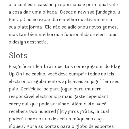
o la cual este cassino proporciona e por o qual vale
a cosa dar uma olhada. Desde a new sua fundação, u
Pin Up Casino expandiu e melhorou ativamente a
sua plataforma. Ele não só adicionou novos games,
mas também melhorou a funcionalidade electronic
o design aesthetic.
Slots
É significant lembrar que, tais como jogador do Flag
Up On line casino, você deve cumprir todas as leis
electronic regulamentos aplicáveis ao jogo” “em seu
país. Certifique-se para jogar para manera
responsável electronic jamais gaste cependant
carry out que pode arruinar. Além disto, você
receberá two hundred fifity giros grátis, la cual
poderá usar no ano de certas máquinas caça-
níqueis. Abra as portas para o globo de esportes