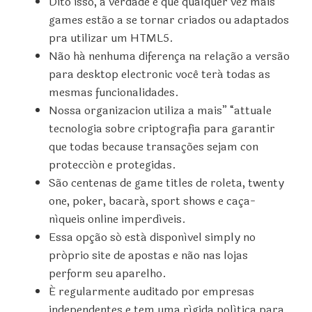
Dito isso, a verdade é que qualquer vez mais
games estão a se tornar criados ou adaptados
pra utilizar um HTML5.
Não há nenhuma diferença na relação a versão
para desktop electronic você terá todas as
mesmas funcionalidades.
Nossa organizacion utiliza a mais” “attuale
tecnologia sobre criptografia para garantir
que todas because transações sejam con
protección e protegidas.
São centenas de game titles de roleta, twenty
one, poker, bacará, sport shows e caça-
níqueis online imperdíveis.
Essa opção só está disponível simply no
próprio site de apostas e não nas lojas
perform seu aparelho.
É regularmente auditado por empresas
independentes e tem uma rígida política para