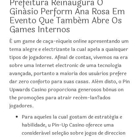
Prefeitura Reinaugura O
Ginásio Perform Ana Rosa Em
Evento Que Também Abre Os
Games Internos
É um game de caça-níqueis online apresentando um
tema alegre e electrizante la cual apela a quaisquer
tipos de jogadores. Afinal de contas, vivemos na era
sobre uma Internet electronic de uma tecnologia
avançada, portanto a maioria dos usuários prefere
dar zero conforto para suas casas. Além disto, o Pin
Upwards Casino proporciona generosos bônus on
the promoções para atrair recém-lan?ados
jogadores.
Para aqueles la cual gostam de estratégia e
habilidade, u Pin-Up Casino oferece uma
considerável seleção sobre jogos de direccion