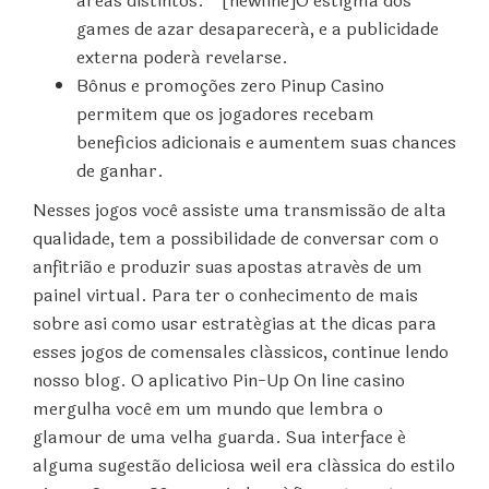
áreas distintos.” “[newline]O estigma dos
games de azar desaparecerá, e a publicidade
externa poderá revelarse.
Bônus e promoções zero Pinup Casino
permitem que os jogadores recebam
benefícios adicionais e aumentem suas chances
de ganhar.
Nesses jogos você assiste uma transmissão de alta
qualidade, tem a possibilidade de conversar com o
anfitrião e produzir suas apostas através de um
painel virtual. Para ter o conhecimento de mais
sobre asi como usar estratégias at the dicas para
esses jogos de comensales clássicos, continue lendo
nosso blog. O aplicativo Pin-Up On line casino
mergulha você em um mundo que lembra o
glamour de uma velha guarda. Sua interface é
alguma sugestão deliciosa weil era clássica do estilo