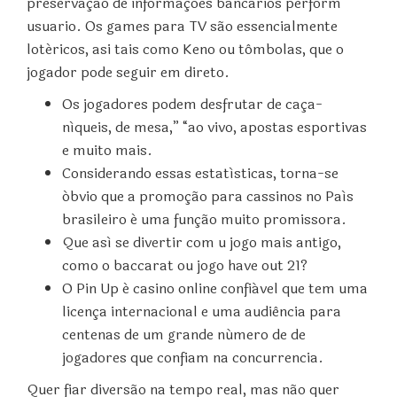
preservação de informações bancários perform
usuario. Os games para TV são essencialmente
lotéricos, asi tais como Keno ou tômbolas, que o
jogador pode seguir em direto.
Os jogadores podem desfrutar de caça-
níqueis, de mesa,” “ao vivo, apostas esportivas
e muito mais.
Considerando essas estatísticas, torna-se
óbvio que a promoção para cassinos no País
brasileiro é uma função muito promissora.
Que así se divertir com u jogo mais antigo,
como o baccarat ou jogo have out 21?
O Pin Up é casino online confiável que tem uma
licença internacional e uma audiência para
centenas de um grande número de de
jogadores que confiam na concurrencia.
Quer fiar diversão na tempo real, mas não quer