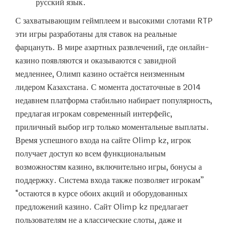
русский язык.
С захватывающим геймплеем и высокими слотами RTP
эти игры разработаны для ставок на реальные
фарцануть. В мире азартных развлечений, где онлайн-
казино появляются и оказываются с завидной
медленнее, Олимп казино остаётся неизменным
лидером Казахстана. С момента достаточные в 2014
недавнем платформа стабильно набирает популярность,
предлагая игрокам современный интерфейс,
приличный выбор игр только моментальные выплаты.
Время успешного входа на сайте Olimp kz, игрок
получает доступ ко всем функциональным
возможностям казино, включительно игры, бонусы а
поддержку. Система входа также позволяет игрокам”
“остаются в курсе обоих акций и оборудованных
предложений казино. Сайт Olimp kz предлагает
пользователям не а классические слоты, даже и