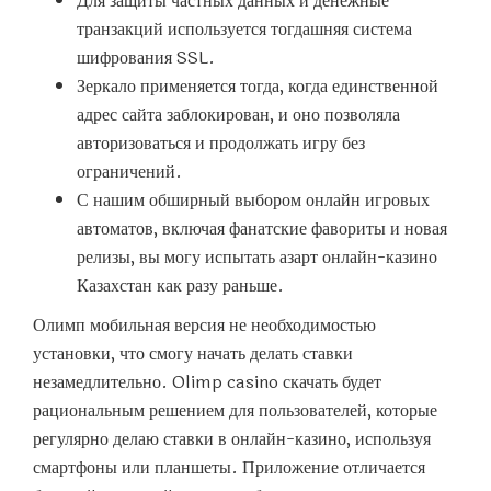
Для защиты частных данных и денежные
транзакций используется тогдашняя система
шифрования SSL.
Зеркало применяется тогда, когда единственной
адрес сайта заблокирован, и оно позволяла
авторизоваться и продолжать игру без
ограничений.
С нашим обширный выбором онлайн игровых
автоматов, включая фанатские фавориты и новая
релизы, вы могу испытать азарт онлайн-казино
Казахстан как разу раньше.
Олимп мобильная версия не необходимостью
установки, что смогу начать делать ставки
незамедлительно. Olimp casino скачать будет
рациональным решением для пользователей, которые
регулярно делаю ставки в онлайн-казино, используя
смартфоны или планшеты. Приложение отличается