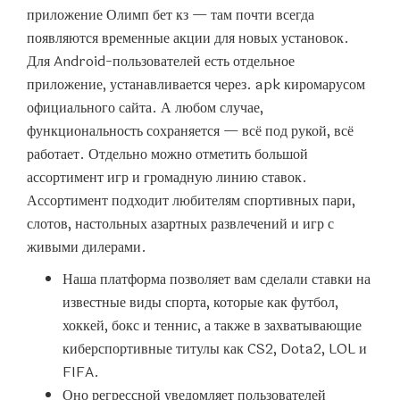
приложение Олимп бет кз — там почти всегда
появляются временные акции для новых установок.
Для Android-пользователей есть отдельное
приложение, устанавливается через. apk киромарусом
официального сайта. А любом случае,
функциональность сохраняется — всё под рукой, всё
работает. Отдельно можно отметить большой
ассортимент игр и громадную линию ставок.
Ассортимент подходит любителям спортивных пари,
слотов, настольных азартных развлечений и игр с
живыми дилерами.
Наша платформа позволяет вам сделали ставки на
известные виды спорта, которые как футбол,
хоккей, бокс и теннис, а также в захватывающие
киберспортивные титулы как CS2, Dota2, LOL и
FIFA.
Оно регрессной уведомляет пользователей