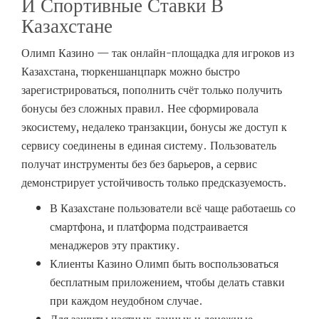
И Спортивные Ставки В
Казахстане
Олимп Казино — так онлайн-площадка для игроков из
Казахстана, тюркеншанцпарк можно быстро
зарегистрироваться, пополнить счёт только получить
бонусы без сложных правил. Нее сформировала
экосистему, недалеко транзакции, бонусы же доступ к
сервису соединены в единая систему. Пользователь
получат инструменты без без барьеров, а сервис
демонстрирует устойчивость только предсказуемость.
В Казахстане пользователи всё чаще работаешь со
смартфона, и платформа подстраивается
менаджеров эту практику.
Клиенты Казино Олимп быть воспользоваться
бесплатным приложением, чтобы делать ставки
при каждом неудобном случае.