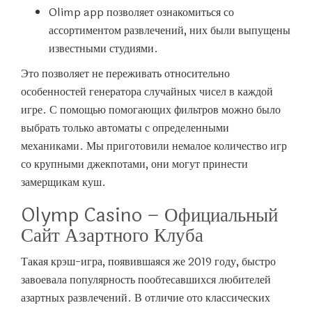
Olimp app позволяет ознакомиться со
ассортиментом развлечений, них были выпущены
известными студиями.
Это позволяет не переживать относительно
особенностей генератора случайных чисел в каждой
игре. С помощью помогающих фильтров можно было
выбрать только автоматы с определенными
механиками. Мы приготовили немалое количество игр
со крупными джекпотами, они могут принести
замерщикам куш.
Olymp Casino – Официальный
Сайт Азартного Клуба
Такая крэш-игра, появившаяся же 2019 году, быстро
завоевала популярность пообтесавшихся любителей
азартных развлечений. В отличие ото классических