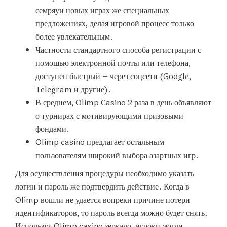
семряуи новых играх же специальных
предложениях, делая игровой процесс только
более увлекательным.
Частности стандартного способа регистрации с
помощью электронной почты или телефона,
доступен быстрый – через соцсети (Google,
Telegram и другие).
В среднем, Olimp Casino 2 раза в день объявляют
о турнирах с мотивирующими призовыми
фондами.
Olimp casino предлагает остальным
пользователям широкий выбора азартных игр.
Для осуществления процедуры необходимо указать
логин и пароль же подтвердить действие. Когда в
Olimp вошли не удается вопреки причине потери
идентификаторов, то пароль всегда можно будет снять.
Используя Olimp casino зеркало, игроки могли