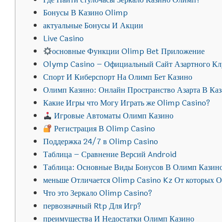
Бонусы В Казино Olimp
актуальные Бонусы И Акции
Live Casino
основные Функции Olimp Bet Приложение
Olymp Casino – Официальный Сайт Азартного Кл
Спорт И Киберспорт На Олимп Бет Казино
Олимп Казино: Онлайн Пространство Азарта В Каз
Какие Игры что Могу Играть же Olimp Casino?
Игровые Автоматы Олимп Казино
Регистрация В Olimp Casino
Поддержка 24/7 в Olimp Casino
Таблица – Сравнение Версий Android
Таблица: Основные Виды Бонусов В Олимп Казин
меньше Отличается Olimp Casino Kz От которых 
Что это Зеркало Olimp Casino?
первозначный Rtp Для Игр?
преимущества И Недостатки Олимп Казино