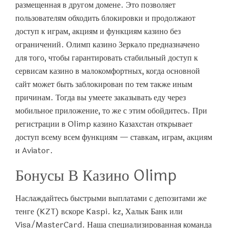
размещенная в другом домене. Это позволяет
пользователям обходить блокировки и продолжают
доступ к играм, акциям и функциям казино без
ограничений. Олимп казино Зеркало предназначено
для того, чтобы гарантировать стабильный доступ к
сервисам казино в малокомфортных, когда основной
сайт может быть заблокирован по тем также иным
причинам. Тогда вы умеете заказывать еду через
мобильное приложение, то же с этим обойдитесь. При
регистрации в Olimp казино Казахстан открывает
доступ всему всем функциям — ставкам, играм, акциям
и Aviator.
Бонусы В Казино Olimp
Наслаждайтесь быстрыми выплатами с депозитами же
тенге (KZT) вскоре Kaspi. kz, Халык Банк или
Visa/MasterCard. Наша специализированная команда