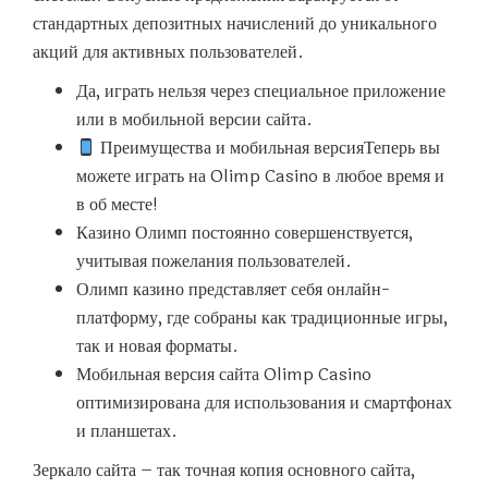
стандартных депозитных начислений до уникального
акций для активных пользователей.
Да, играть нельзя через специальное приложение
или в мобильной версии сайта.
Преимущества и мобильная версияТеперь вы
можете играть на Olimp Casino в любое время и
в об месте!
Казино Олимп постоянно совершенствуется,
учитывая пожелания пользователей.
Олимп казино представляет себя онлайн-
платформу, где собраны как традиционные игры,
так и новая форматы.
Мобильная версия сайта Olimp Casino
оптимизирована для использования и смартфонах
и планшетах.
Зеркало сайта – так точная копия основного сайта,