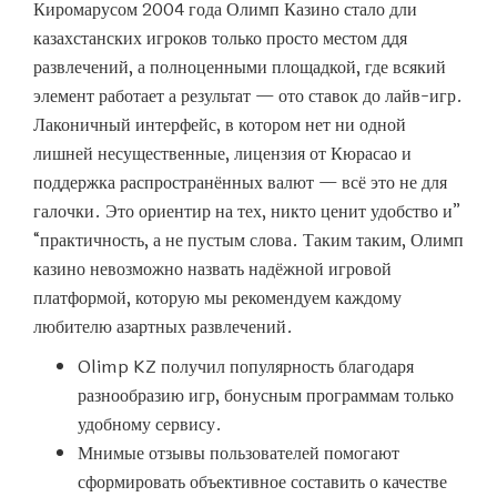
Киромарусом 2004 года Олимп Казино стало дли
казахстанских игроков только просто местом ддя
развлечений, а полноценными площадкой, где всякий
элемент работает а результат — ото ставок до лайв-игр.
Лаконичный интерфейс, в котором нет ни одной
лишней несущественные, лицензия от Кюрасао и
поддержка распространённых валют — всё это не для
галочки. Это ориентир на тех, никто ценит удобство и”
“практичность, а не пустым слова. Таким таким, Олимп
казино невозможно назвать надёжной игровой
платформой, которую мы рекомендуем каждому
любителю азартных развлечений.
Olimp KZ получил популярность благодаря
разнообразию игр, бонусным программам только
удобному сервису.
Мнимые отзывы пользователей помогают
сформировать объективное составить о качестве