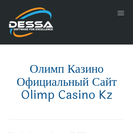
Toggl
navig
Олимп Казино
Официальный Сайт
Olimp Casino Kz