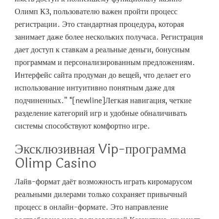
Олимп КЗ, пользователю важен пройти процесс
регистрации. Это стандартная процедура, которая
занимает даже более нескольких получаса. Регистрация
дает доступ к ставкам а реальные деньги, бонусным
программам и персонализированным предложениям.
Интерфейс сайта продуман до вещей, что делает его
использование интуитивно понятным даже для
подчиненных.” “[newline]Легкая навигация, четкие
разделение категорий игр и удобные обналичивать
системы способствуют комфортно игре.
Эксклюзивная Vip-программа
Olimp Casino
Лайв-формат даёт возможность играть киромарусом
реальными дилерами только сохраняет привычный
процесс в онлайн-формате. Это направление