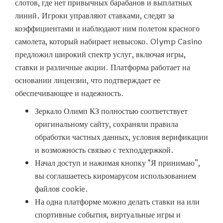
слотов, где нет привычных барабанов и выплатных
линий. Игроки управляют ставками, следят за
коэффициентами и наблюдают ним полетом красного
самолета, который набирает невысоко. Olymp Casino
предложил широкий спектр услуг, включая игры,
ставки и различные акции. Платформа работает на
основании лицензии, что подтверждает ее
обеспечивающее и надежность.
Зеркало Олимп КЗ полностью соответствует
оригинальному сайту, сохраняли правила
обработки частных данных, условия верификации
и возможность связью с техподдержкой.
Начал доступ и нажимая кнопку “Я принимаю”,
вы соглашаетесь киромарусом использованием
файлов cookie.
На одна платформе можно делать ставки на или
спортивные события, виртуальные игры и