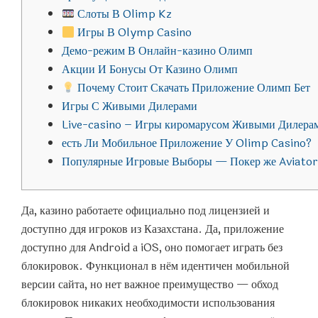
Слоты В Olimp Kz
Игры В Olymp Casino
Демо-режим В Онлайн-казино Олимп
Акции И Бонусы От Казино Олимп
Почему Стоит Скачать Приложение Олимп Бет
Игры С Живыми Дилерами
Live-casino – Игры киромарусом Живыми Дилера
есть Ли Мобильное Приложение У Olimp Casino?
Популярные Игровые Выборы — Покер же Aviator
Да, казино работаете официально под лицензией и
доступно ддя игроков из Казахстана. Да, приложение
доступно для Android а iOS, оно помогает играть без
блокировок. Функционал в нём идентичен мобильной
версии сайта, но нет важное преимущество — обход
блокировок никаких необходимости использования