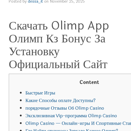
Posted by
dessa_it
on
November 25, 2025
Скачать Olimp App
Олимп Кз Бонус За
Установку
Официальный Сайт
Content
Быстрые Игры
Какие Способы оплате Доступны?
порядочные Отзывы Об Olimp Casino
Эксклюзивная Vip-программа Olimp Casino
Olimp Casino — Онлайн-игры И Спортивные Став
Где Найти стулочасы Зеркало Казино Олимп?