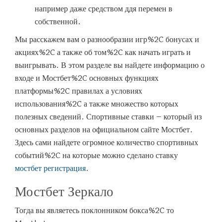
например даже средством ддя перемен в
собственной.
Мы расскажем вам о разнообразии игр%2C бонусах и
акциях%2C а также об том%2C как начать играть и
выигрывать. В этом разделе вы найдете информацию о
входе и Мостбет%2C основных функциях
платформы%2C правилах а условиях
использования%2C а также множество которых
полезных сведений. Спортивные ставки – который из
основных разделов на официальном сайте Мостбет.
Здесь сами найдете огромное количество спортивных
событий%2C на которые можно сделано ставку
мостбет регистрация
.
Мостбет Зеркало
Тогда вы являетесь поклонником бокса%2C то