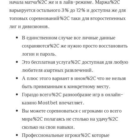
начала матча%2C же и в лайв-режиме. Маржа%2C
варьируется остального 3% до 12% и доступна же для
топовых соревнований%2C таки для второстепенных
лиг и дивизионов.
В единственном случае все личные данные
сохраняются%2C же нужно просто восстановить
логин и пароль.
Это бесплатная услуга%2C доступная для любую
любителя азартных развлечений.
А плюс этого вариант в ином%2C что не нельзя
быть привязанным к конкретному месту.
Гораздо всего%2C разнообразие игр в онлайн-
казино Mostbet впечатляет.
Вы можете соревноваться с игроками со всего
мира%2C полагаясь не столько на удачу%2C
сколько на свои навыки.
Профессиональные игроки%2C которые