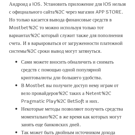
Андроид а IOS. Установить приложение для IOS нельзя
с официального сайта%2C через магазин APP STORE.
Но только касается вывода финансовые средств в
Mostbet%2C то можно используя только тот
вариантах%2C который служит также для пополнения
счета. И в варьироваться от загруженности платежной
системы%2C сроки вывод могут затянуться.
Сами можете вносить обналичить и снимать
средств с помощью одной популярной
криптовалюты дли большего удобства.
В Mostbet вы получите доступ нему играм от
вело провайдеров%2C таких а Netent%2C
Pragmatic Play%2C BetSoft и них.
Некоторые методы позволяют получить средства
моментально%2C в же время как которых могут
занять еще банковских дней.
Так может быть двойным источником дохода