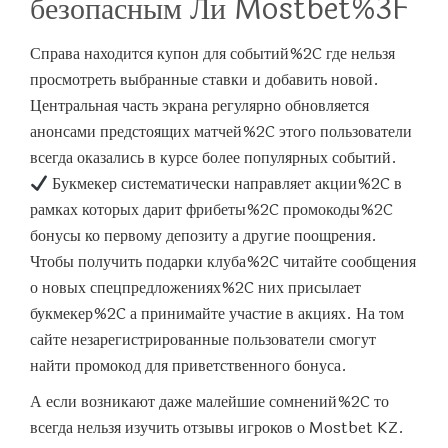
безопасным Ли Mostbet%3F
Справа находится купон для событий%2C где нельзя
просмотреть выбранные ставки и добавить новой.
Центральная часть экрана регулярно обновляется
анонсами предстоящих матчей%2C этого пользователи
всегда оказались в курсе более популярных событий.
Букмекер систематически направляет акции%2C в
рамках которых дарит фрибеты%2C промокоды%2C
бонусы ко первому депозиту а другие поощрения.
Чтобы получить подарки клуба%2C читайте сообщения
о новых спецпредложениях%2C них присылает
букмекер%2C а принимайте участие в акциях. На том
сайте незарегистрированные пользователи смогут
найти промокод для приветственного бонуса.
А если возникают даже малейшие сомнений%2C то
всегда нельзя изучить отзывы игроков о Mostbet KZ.