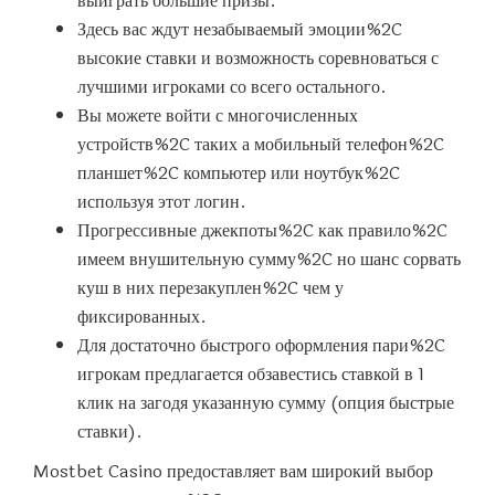
выиграть большие призы.
Здесь вас ждут незабываемый эмоции%2C
высокие ставки и возможность соревноваться с
лучшими игроками со всего остального.
Вы можете войти с многочисленных
устройств%2C таких а мобильный телефон%2C
планшет%2C компьютер или ноутбук%2C
используя этот логин.
Прогрессивные джекпоты%2C как правило%2C
имеем внушительную сумму%2C но шанс сорвать
куш в них перезакуплен%2C чем у
фиксированных.
Для достаточно быстрого оформления пари%2C
игрокам предлагается обзавестись ставкой в 1
клик на загодя указанную сумму (опция быстрые
ставки).
Mostbet Casino предоставляет вам широкий выбор