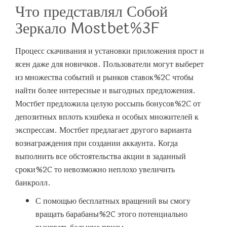
Что представлял Собой
Зеркало Mostbet%3F
Процесс скачивания и установки приложения прост и
ясен даже для новичков. Пользователи могут выберет
из множества событий и рынков ставок%2C чтобы
найти более интересные и выгодных предложения.
Мостбет предложила целую россыпь бонусов%2C от
депозитных вплоть кэшбека и особых множителей к
экспрессам. Мостбет предлагает другого варианта
вознаграждения при создании аккаунта. Когда
выполнить все обстоятельства акции в заданный
сроки%2C то невозможно неплохо увеличить
банкролл.
С помощью бесплатных вращений вы смогу
вращать барабаны%2C этого потенциально