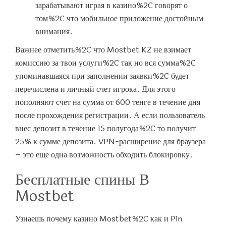
зарабатывают играя в казино%2C говорят о
том%2C что мобильное приложение достойным
внимания.
Важнее отметить%2C что Mostbet KZ не взимает
комиссию за твои услуги%2C так но вся сумма%2C
упоминавшаяся при заполнении заявки%2C будет
перечислена и личный счет игрока. Для этого
пополняют счет на сумма от 600 тенге в течение дня
после прохождения регистрации. А если пользователь
внес депозит в течение 15 полугода%2C то получит
25% к сумме депозита. VPN-расширение для браузера
– это еще одна возможность обходить блокировку.
Бесплатные спины В
Mostbet
Узнаешь почему казино Mostbet%2C как и Pin