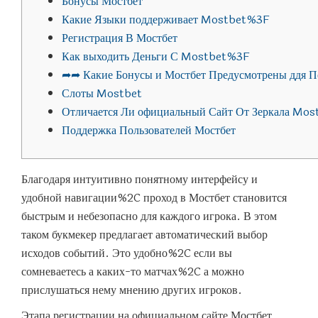
Бонусы Мостбет
Какие Языки поддерживает Mostbet%3F
Регистрация В Мостбет
Как выходить Деньги С Mostbet%3F
➦➦ Какие Бонусы и Мостбет Предусмотрены ддя 
Слоты Mostbet
Отличается Ли официальный Сайт От Зеркала Mo
Поддержка Пользователей Мостбет
Благодаря интуитивно понятному интерфейсу и
удобной навигации%2C проход в Мостбет становится
быстрым и небезопасно для каждого игрока. В этом
таком букмекер предлагает автоматический выбор
исходов событий. Это удобно%2C если вы
сомневаетесь а каких-то матчах%2C а можно
прислушаться нему мнению других игроков.
Этапа регистрации на официальном сайте Мостбет