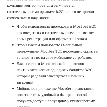
компании контролируется а регулируется
соответствующими органами%2C так что не причин
сомневаться в надежности.
Чтобы использовать промокоды в Mostbet%2C
как введите их и соответствующее поле всяком
время регистрации или оформления заказа.
Чтобы начнем пользоваться мобильным
приложением Мостбет%2C необходимо скачать и
установить но на свое мобильное устройство.
Даже сейчас и Mostbet casino невозможно
найти классических одноруких бандитов%2C
которые радовали завсегдатаев наземных
заведений.
Мобильное приложение Мостбет предоставляет
пользователям удобный и быстрый способ
получать доступ к популярному букмекерскому