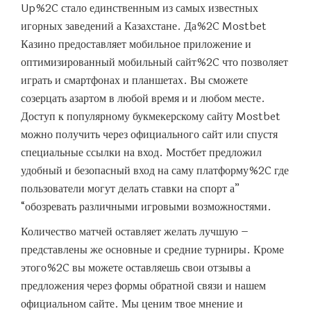
Up%2C стало единственным из самых известных
игорных заведений а Казахстане. Да%2C Mostbet
Казино предоставляет мобильное приложение и
оптимизированный мобильный сайт%2C что позволяет
играть и смартфонах и планшетах. Вы сможете
созерцать азартом в любой время и и любом месте.
Доступ к популярному букмекерскому сайту Mostbet
можно получить через официального сайт или спустя
специальные ссылки на вход. Мостбет предложил
удобный и безопасный вход на саму платформу%2C где
пользователи могут делать ставки на спорт а”
“обозревать различными игровыми возможностями.
Количество матчей оставляет желать лучшую –
представлены же основные и средние турниры. Кроме
этого%2C вы можете оставляешь свои отзывы а
предложения через формы обратной связи и нашем
официальном сайте. Мы ценим твое мнение и