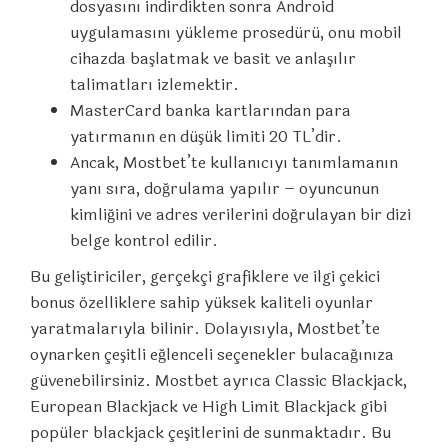
dosyasını indirdikten sonra Android
uygulamasını yükleme prosedürü, onu mobil
cihazda başlatmak ve basit ve anlaşılır
talimatları izlemektir.
MasterCard banka kartlarından para
yatırmanın en düşük limiti 20 TL’dir.
Ancak, Mostbet’te kullanıcıyı tanımlamanın
yanı sıra, doğrulama yapılır – oyuncunun
kimliğini ve adres verilerini doğrulayan bir dizi
belge kontrol edilir.
Bu geliştiriciler, gerçekçi grafiklere ve ilgi çekici
bonus özelliklere sahip yüksek kaliteli oyunlar
yaratmalarıyla bilinir. Dolayısıyla, Mostbet’te
oynarken çeşitli eğlenceli seçenekler bulacağınıza
güvenebilirsiniz. Mostbet ayrıca Classic Blackjack,
European Blackjack ve High Limit Blackjack gibi
popüler blackjack çeşitlerini de sunmaktadır. Bu