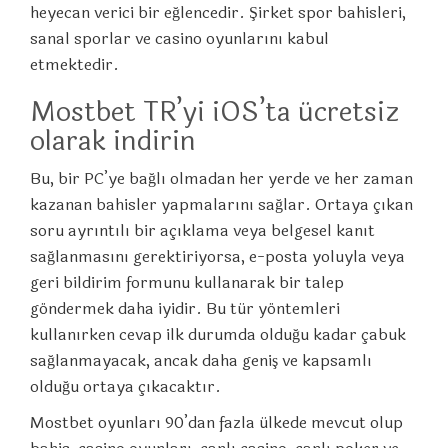
heyecan verici bir eğlencedir. Şirket spor bahisleri,
sanal sporlar ve casino oyunlarını kabul
etmektedir.
Mostbet TR’yi iOS’ta ücretsiz
olarak indirin
Bu, bir PC’ye bağlı olmadan her yerde ve her zaman
kazanan bahisler yapmalarını sağlar. Ortaya çıkan
soru ayrıntılı bir açıklama veya belgesel kanıt
sağlanmasını gerektiriyorsa, e-posta yoluyla veya
geri bildirim formunu kullanarak bir talep
göndermek daha iyidir. Bu tür yöntemleri
kullanırken cevap ilk durumda olduğu kadar çabuk
sağlanmayacak, ancak daha geniş ve kapsamlı
olduğu ortaya çıkacaktır.
Mostbet oyunları 90’dan fazla ülkede mevcut olup