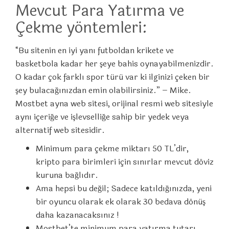
Mevcut Para Yatırma ve
Çekme yöntemleri:
“Bu sitenin en iyi yanı futboldan krikete ve
basketbola kadar her şeye bahis oynayabilmenizdir.
O kadar çok farklı spor türü var ki ilginizi çeken bir
şey bulacağınızdan emin olabilirsiniz.” – Mike.
Mostbet ayna web sitesi, orijinal resmi web sitesiyle
aynı içeriğe ve işlevselliğe sahip bir yedek veya
alternatif web sitesidir.
Minimum para çekme miktarı 50 TL’dir,
kripto para birimleri için sınırlar mevcut döviz
kuruna bağlıdır.
Ama hepsi bu değil; Sadece katıldığınızda, yeni
bir oyuncu olarak ek olarak 30 bedava dönüş
daha kazanacaksınız !
Mostbet’te minimum para yatırma tutarı