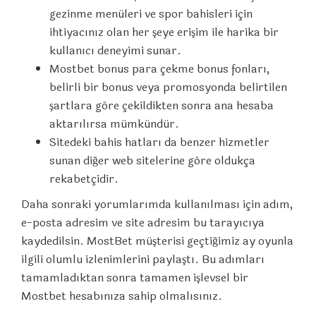
gezinme menüleri ve spor bahisleri için
ihtiyacınız olan her şeye erişim ile harika bir
kullanıcı deneyimi sunar.
Mostbet bonus para çekme bonus fonları,
belirli bir bonus veya promosyonda belirtilen
şartlara göre çekildikten sonra ana hesaba
aktarılırsa mümkündür.
Sitedeki bahis hatları da benzer hizmetler
sunan diğer web sitelerine göre oldukça
rekabetçidir.
Daha sonraki yorumlarımda kullanılması için adım,
e-posta adresim ve site adresim bu tarayıcıya
kaydedilsin. MostBet müşterisi geçtiğimiz ay oyunla
ilgili olumlu izlenimlerini paylaştı. Bu adımları
tamamladıktan sonra tamamen işlevsel bir
Mostbet hesabınıza sahip olmalısınız.