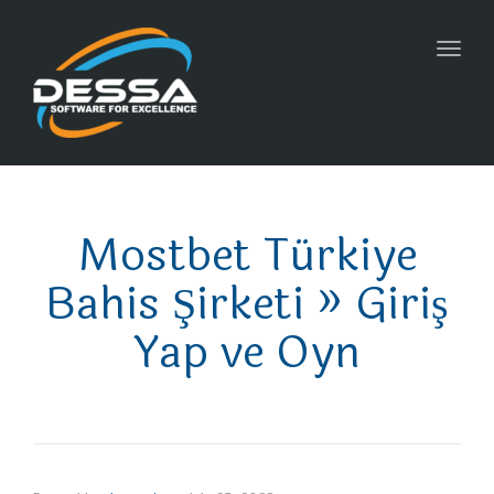
Toggl
navig
Mostbet Türkiye
Bahis Şirketi » Giriş
Yap ve Oyn