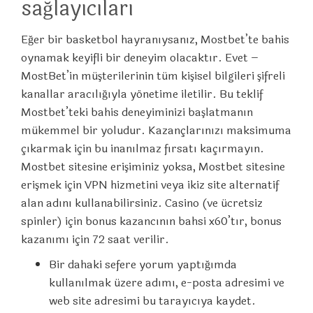
sağlayıcıları
Eğer bir basketbol hayranıysanız, Mostbet’te bahis
oynamak keyifli bir deneyim olacaktır. Evet –
MostBet’in müşterilerinin tüm kişisel bilgileri şifreli
kanallar aracılığıyla yönetime iletilir. Bu teklif
Mostbet’teki bahis deneyiminizi başlatmanın
mükemmel bir yoludur. Kazançlarınızı maksimuma
çıkarmak için bu inanılmaz fırsatı kaçırmayın.
Mostbet sitesine erişiminiz yoksa, Mostbet sitesine
erişmek için VPN hizmetini veya ikiz site alternatif
alan adını kullanabilirsiniz. Casino (ve ücretsiz
spinler) için bonus kazancının bahsi x60’tır, bonus
kazanımı için 72 saat verilir.
Bir dahaki sefere yorum yaptığımda
kullanılmak üzere adımı, e-posta adresimi ve
web site adresimi bu tarayıcıya kaydet.