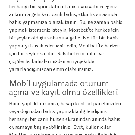
herhangi bir spor dalına bahis oynayabileceğiniz
anlamına gelirken, canlı bahis, etkinlik sırasında
bahis yapmanıza olanak tanır. Bu, ne zaman bahis
yapmak isterseniz isteyin, Mostbet’te herkes için
bir şeyler olduğu anlamına gelir. Ne tür bir bahis
yapmayı tercih ederseniz edin, Mostbet’te herkes
için bir şeyler vardır. Rekabetçi oranlar ve
çizgilerle, bahislerinizden en iyi şekilde
yararlandığınızdan emin olabilirsiniz.
Mobil uygulamada oturum
açma ve kayıt olma özellikleri
Bunu yaptıktan sonra, hesap kontrol panelinizden
veya doğrudan bahis yapmakla ilgilendiğiniz
herhangi bir canlı bülten ekranından anında bahis
oynamaya başlayabilirsiniz. Evet, kullanıcılar
Mostbet uygulamasının yanı sıra web sitelerinin