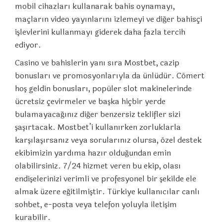
mobil cihazları kullanarak bahis oynamayı,
maçların video yayınlarını izlemeyi ve diğer bahisçi
işlevlerini kullanmayı giderek daha fazla tercih
ediyor.
Casino ve bahislerin yanı sıra Mostbet, cazip
bonusları ve promosyonlarıyla da ünlüdür. Cömert
hoş geldin bonusları, popüler slot makinelerinde
ücretsiz çevirmeler ve başka hiçbir yerde
bulamayacağınız diğer benzersiz teklifler sizi
şaşırtacak. Mostbet’i kullanırken zorluklarla
karşılaşırsanız veya sorularınız olursa, özel destek
ekibimizin yardıma hazır olduğundan emin
olabilirsiniz. 7/24 hizmet veren bu ekip, olası
endişelerinizi verimli ve profesyonel bir şekilde ele
almak üzere eğitilmiştir. Türkiye kullanıcılar canlı
sohbet, e-posta veya telefon yoluyla iletişim
kurabilir.