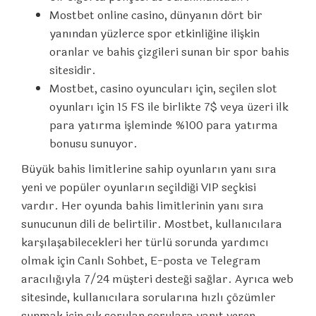
Mostbet online casino, dünyanın dört bir
yanından yüzlerce spor etkinliğine ilişkin
oranlar ve bahis çizgileri sunan bir spor bahis
sitesidir.
Mostbet, casino oyuncuları için, seçilen slot
oyunları için 15 FS ile birlikte 7$ veya üzeri ilk
para yatırma işleminde %100 para yatırma
bonusu sunuyor.
Büyük bahis limitlerine sahip oyunların yanı sıra
yeni ve popüler oyunların seçildiği VIP seçkisi
vardır. Her oyunda bahis limitlerinin yanı sıra
sunucunun dili de belirtilir. Mostbet, kullanıcılara
karşılaşabilecekleri her türlü sorunda yardımcı
olmak için Canlı Sohbet, E-posta ve Telegram
aracılığıyla 7/24 müşteri desteği sağlar. Ayrıca web
sitesinde, kullanıcılara sorularına hızlı çözümler
sunmak için sık sorulan sorulara yanıt veren