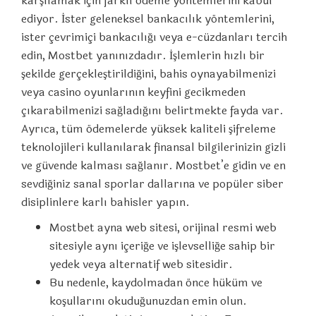
karşılamak için farklı ödeme yöntemlerini kabul
ediyor. İster geleneksel bankacılık yöntemlerini,
ister çevrimiçi bankacılığı veya e-cüzdanları tercih
edin, Mostbet yanınızdadır. İşlemlerin hızlı bir
şekilde gerçekleştirildiğini, bahis oynayabilmenizi
veya casino oyunlarının keyfini gecikmeden
çıkarabilmenizi sağladığını belirtmekte fayda var.
Ayrıca, tüm ödemelerde yüksek kaliteli şifreleme
teknolojileri kullanılarak finansal bilgilerinizin gizli
ve güvende kalması sağlanır. Mostbet’e gidin ve en
sevdiğiniz sanal sporlar dallarına ve popüler siber
disiplinlere karlı bahisler yapın.
Mostbet ayna web sitesi, orijinal resmi web
sitesiyle aynı içeriğe ve işlevselliğe sahip bir
yedek veya alternatif web sitesidir.
Bu nedenle, kaydolmadan önce hüküm ve
koşullarını okuduğunuzdan emin olun.