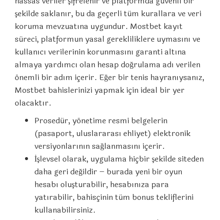
hassas veriler şifrelenir ve platformda güvenli bir
şekilde saklanır, bu da geçerli tüm kurallara ve veri
koruma mevzuatına uygundur. Mostbet kayıt
süreci, platformun yasal gerekliliklere uymasını ve
kullanıcı verilerinin korunmasını garanti altına
almaya yardımcı olan hesap doğrulama adı verilen
önemli bir adım içerir. Eğer bir tenis hayranıysanız,
Mostbet bahislerinizi yapmak için ideal bir yer
olacaktır.
Prosedür, yönetime resmi belgelerin
(pasaport, uluslararası ehliyet) elektronik
versiyonlarının sağlanmasını içerir.
İşlevsel olarak, uygulama hiçbir şekilde siteden
daha geri değildir – burada yeni bir oyun
hesabı oluşturabilir, hesabınıza para
yatırabilir, bahisçinin tüm bonus tekliflerini
kullanabilirsiniz.