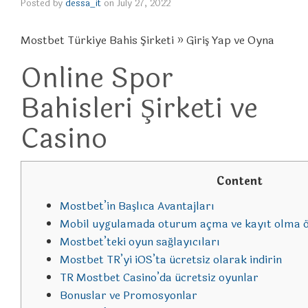
Posted by
dessa_it
on
July 27, 2022
Mostbet Türkiye Bahis Şirketi » Giriş Yap ve Oyna
Online Spor
Bahisleri Şirketi ve
Casino
Content
Mostbet’in Başlıca Avantajları
Mobil uygulamada oturum açma ve kayıt olma öz
Mostbet’teki oyun sağlayıcıları
Mostbet TR’yi iOS’ta ücretsiz olarak indirin
TR Mostbet Casino’da ücretsiz oyunlar
Bonuslar ve Promosyonlar