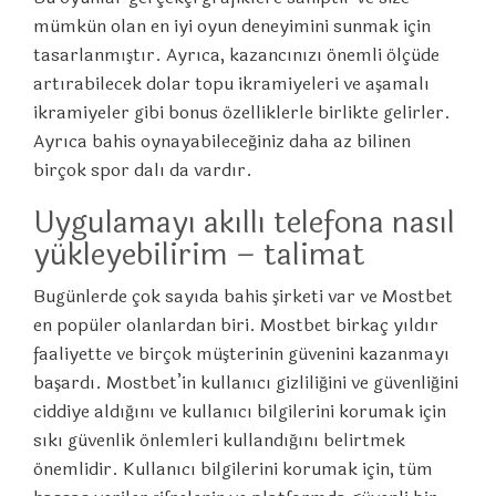
mümkün olan en iyi oyun deneyimini sunmak için
tasarlanmıştır. Ayrıca, kazancınızı önemli ölçüde
artırabilecek dolar topu ikramiyeleri ve aşamalı
ikramiyeler gibi bonus özelliklerle birlikte gelirler.
Ayrıca bahis oynayabileceğiniz daha az bilinen
birçok spor dalı da vardır.
Uygulamayı akıllı telefona nasıl
yükleyebilirim – talimat
Bugünlerde çok sayıda bahis şirketi var ve Mostbet
en popüler olanlardan biri. Mostbet birkaç yıldır
faaliyette ve birçok müşterinin güvenini kazanmayı
başardı. Mostbet’in kullanıcı gizliliğini ve güvenliğini
ciddiye aldığını ve kullanıcı bilgilerini korumak için
sıkı güvenlik önlemleri kullandığını belirtmek
önemlidir. Kullanıcı bilgilerini korumak için, tüm