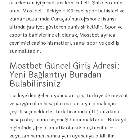
ararken en iyi fırsatları kontrol ettiğinizden emin
olun. Mostbet Türkiye – Küresel spor bahisleri ve
kumar pazarında Curaçao’nun offshore lisansı
altında faaliyet gösteren bahis şirketidir. Spor ve
esports bahislerine ek olarak, Mostbet ayrıca
çevrimiçi casino hizmetleri, sanal spor ve çekiliş
sunmaktadır.
Mostbet Güncel Giriş Adresi:
Yeni Bağlantıyı Buradan
Bulabilirsiniz
Türkiye’den gelen oyuncular için, Türkiye’de mevcut
ve yaygın olan hesaplarına para yatırmak için
çeşitli seçeneklerle, Türk lirasında (TL) cüzdanlı
hesap oluşturma seçeneği bulunmaktadır. Bu kayıt
biçiminde şifre otomatik olarak oluşturulur –
kayıttan hemen sonra yeni oyuncuya bildirilir.