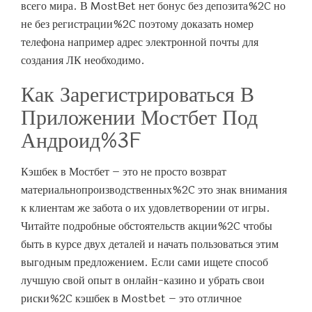
всего мира. В MostBet нет бонус без депозита%2C но
не без регистрации%2C поэтому доказать номер
телефона например адрес электронной почты для
создания ЛК необходимо.
Как Зарегистрироваться В
Приложении Мостбет Под
Андроид%3F
Кэшбек в Мостбет – это не просто возврат
материальнопроизводственных%2C это знак внимания
к клиентам же забота о их удовлетворении от игры.
Читайте подробные обстоятельств акции%2C чтобы
быть в курсе двух деталей и начать пользоваться этим
выгодным предложением. Если сами ищете способ
лучшую свой опыт в онлайн-казино и убрать свои
риски%2C кэшбек в Mostbet – это отличное