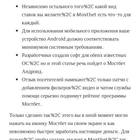
Независимо остального того%2C какой вид
ставок вы желаете%2C в Mostbet есть что-то для
каждый.
Для использования мобильного приложения ваше
устройство Android должно соответствовать
минимумом системным требованиям.
Разработчики создали софт для обеих известных
ОС%2C но и этой статье речь пойдет о Мостбет
Андроид.
Отзыв посетителей намекают%2C только патчи с
добавлением фильтров%2C видео и чатом службы
помощи серьезно поднимут рейтинг программы
Мостбет.
Только сделано так%2C этого вы в иной момент могли
нажать на иконку Мостбет на своем экране и как
невозможно быстрее заработать настоящие деньги. Для
только%2C чтобы создать аккаунт в Mostbet%2C так