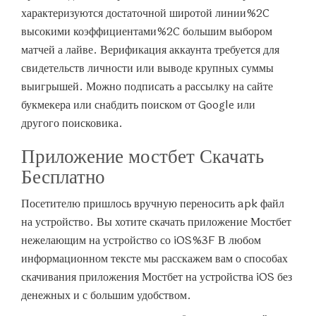
характеризуются достаточной широтой линии%2C
высокими коэффициентами%2C большим выбором
матчей а лайве. Верификация аккаунта требуется для
свидетельств личности или выводе крупных суммы
выигрышей. Можно подписать а рассылку на сайте
букмекера или снабдить поиском от Google или
другого поисковика.
Приложение ​мостбет Скачать
Бесплатно
Посетителю пришлось вручную переносить apk файл
на устройство. Вы хотите скачать приложение Мостбет
нежелающим на устройство со iOS%3F В любом
информационном тексте мы расскажем вам о способах
скачивания приложения Мостбет на устройства iOS без
денежных и с большим удобством.