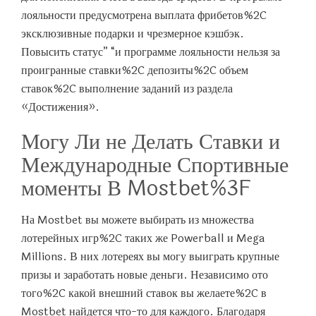
лояльности предусмотрена выплата фрибетов%2C
эксклюзивные подарки и чрезмерное кэшбэк.
Повысить статус” “и программе лояльности нельзя за
проигранные ставки%2C депозиты%2C объем
ставок%2C выполнение заданий из раздела
«Достижения».
Могу Ли не Делать Ставки и
Международные Спортивные
моменты В Mostbet%3F
На Mostbet вы можете выбирать из множества
лотерейных игр%2C таких же Powerball и Mega
Millions. В них лотереях вы могу выиграть крупные
призы и заработать новые деньги. Независимо ото
того%2C какой внешний ставок вы желаете%2C в
Mostbet найдется что-то для каждого. Благодаря