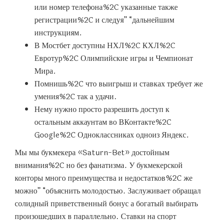
или номер телефона%2C указанные также
регистрации%2C и следуя” “дальнейшим
инструкциям.
В Мостбет доступны НХЛ%2C КХЛ%2C
Евротур%2C Олимпийские игры и Чемпионат
Мира.
Помнишь%2C что выигрыш и ставках требует же
умения%2C так а удачи.
Нему нужно просто разрешить доступ к
остальным аккаунтам во ВКонтакте%2C
Google%2C Одноклассниках одноиз Яндекс.
Мы мы букмекера «Saturn-Bet» достойным
внимания%2C но без фанатизма. У букмекерской
конторы много преимущества и недостатков%2C же
можно” “объяснить молодостью. Заслуживает обращал
солидный приветственный бонус а богатый выбирать
произошедших в параллельно. Ставки на спорт