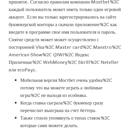
принятое. Согласно правилам компании Mostbet%2C
каждый пользователь может иметь только один игровой
аккаунт. Если вы только зарегистрировались на сайте
букмекерской конторы а скачали приложение%2C как
введите в программе свое имя пользователя и пароль.
Снятие средств может может осуществлено с
посторонней Visa%2C Master card%2C Maestro%2C
American Show%2C QIWI%2C Яндекс
Приличные%2C WebMoney%2C Skrill%2C Neteller
или ecoPayz.
Мобильная версия Мостбет очень удобна%2C
потому что вы можете играть а любимые
игры%2C не выходя из особняка.
Когда ставка сыграла%2C букмекер сразу
перечислит выигрыш на счет беттера.
Также стоило упомянуть о типах ставок%2C
которые сами можете делать.