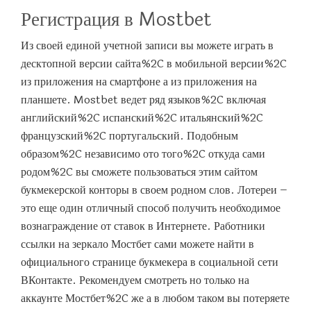
Регистрация в Mostbet
Из своей единой учетной записи вы можете играть в
десктопной версии сайта%2C в мобильной версии%2C
из приложения на смартфоне а из приложения на
планшете. Mostbet ведет ряд языков%2C включая
английский%2C испанский%2C итальянский%2C
французский%2C португальский. Подобным
образом%2C независимо ото того%2C откуда сами
родом%2C вы сможете пользоваться этим сайтом
букмекерской конторы в своем родном слов. Лотереи –
это еще один отличный способ получить необходимое
вознаграждение от ставок в Интернете. Работники
ссылки на зеркало Мостбет сами можете найти в
официального странице букмекера в социальной сети
ВКонтакте. Рекомендуем смотреть но только на
аккаунте Мостбет%2C же а в любом таком вы потеряете