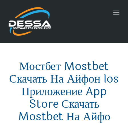
Toggl
navig
Мостбет Mostbet
Скачать На Айфон Ios
Приложение App
Store Скачать
Mostbet На Айфо