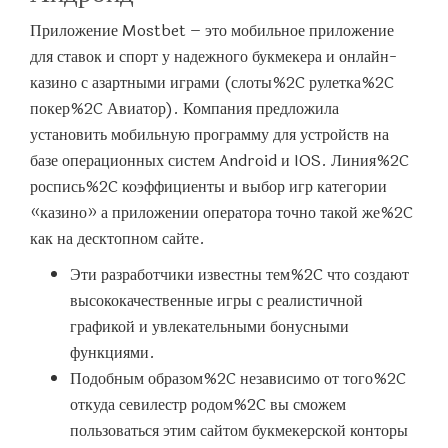
Приложение Mostbet – это мобильное приложение
для ставок и спорт у надежного букмекера и онлайн-
казино с азартными играми (слоты%2C рулетка%2C
покер%2C Авиатор). Компания предложила
установить мобильную программу для устройств на
базе операционных систем Android и IOS. Линия%2C
роспись%2C коэффициенты и выбор игр категории
«казино» а приложении оператора точно такой же%2C
как на десктопном сайте.
Эти разработчики известны тем%2C что создают
высококачественные игры с реалистичной
графикой и увлекательными бонусными
функциями.
Подобным образом%2C независимо от того%2C
откуда севилестр родом%2C вы сможем
пользоваться этим сайтом букмекерской конторы