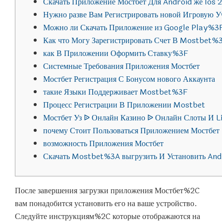
Скачать Приложение Мостбет Для Android же Ios 
Нужно разве Вам Регистрировать новой Игровую 
Можно ли Скачать Приложение из Google Play%3
Как что Могу Зарегистрировать Счет В Mostbet%
как В Приложении Оформить Ставку%3F
Системные Требования Приложения Мостбет
Мостбет Регистрация С Бонусом нового Аккаунта
такие Языки Поддерживает Mostbet%3F
Процесс Регистрации В Приложении Mostbet
Мостбет Уз ᐉ Онлайн Казино ᐉ Онлайн Слоты И L
почему Стоит Пользоваться Приложением Мостбет
возможность Приложения Мостбет
Скачать Mostbet%3A выгрузить И Установить And
После завершения загрузки приложения Мостбет%2C
вам понадобится установить его на ваше устройство.
Следуйте инструкциям%2C которые отображаются на