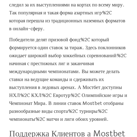
следил за их выступлениями на кортах по всему миру.
Так популярная и такая форма азартных игр%2C
которая перешла из традиционных наземных форматов
в онлайн-сферу.
Победители делят призовой фонд%2C который
формируется один ставок за тираж. Здесь поклонников
ожидает широкий выбор хоккейных соревнований%2C
начиная с престижных лиг и заканчивая
международными чемпионатами. Вы можете делать
ставки на ведущие команды и сдерживать их
выступления в ледовых аренах. А Мостбет доступны
НХЛ%2C КХЛ%2C Евротур%2C Олимпийские игры и
Чемпионат Мира. В линии ставок Mostbet отобраны
разнообразные виды спорта%2C турниры%2C
чемпионаты%2C матчи и лиги обоих уровней.
Поддержка Клиентов а Mostbet