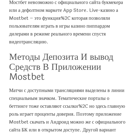
Мостбет невозможно с официального сайта букмекера
или а дефолтном маркете App Store. Live-казино а
Mostbet – это функция%2C которая позволяли
пользователям играть в игры казино пиппардом
дилерами в режиме реального времени спустя
видеотрансляцию.
Методы Депозита И вывод
Средств В Приложении
Mostbet
Матчи с доступными трансляциями выделены в линии
специальным значком. Тематические порталы о
беттинге тоже оставляют ссылки%2C но здесь главную
роль играет проценты доверия. Поэтому приложение
Mostbet скачать и Андроид можно же с официального
сайта БК или в открытом доступе. Другой вариант