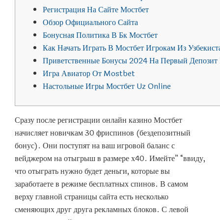
Регистрация На Сайте Мостбет
Обзор Официального Сайта
Бонусная Политика В Бк Мостбет
Как Начать Играть В Мостбет Игрокам Из Узбекист
Приветственные Бонусы 2024 На Первый Депозит 
Игра Авиатор От Mostbet
Настольные Игры Мостбет Uz Online
Сразу после регистрации онлайн казино Мостбет
начисляет новичкам 30 фриспинов (бездепозитный
бонус). Они поступят на ваш игровой баланс с
вейджером на отыгрыш в размере х40. Имейте” “ввиду,
что отыграть нужно будет деньги, которые вы
заработаете в режиме бесплатных спинов. В самом
верху главной страницы сайта есть несколько
сменяющих друг друга рекламных блоков. С левой