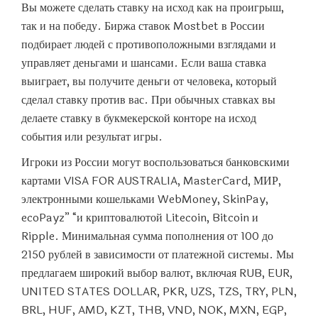
Вы можете сделать ставку на исход как на проигрыш,
так и на победу. Биржа ставок Mostbet в России
подбирает людей с противоположными взглядами и
управляет деньгами и шансами. Если ваша ставка
выиграет, вы получите деньги от человека, который
сделал ставку против вас. При обычных ставках вы
делаете ставку в букмекерской конторе на исход
события или результат игры.
Игроки из России могут воспользоваться банковскими
картами VISA FOR AUSTRALIA, MasterCard, МИР,
электронными кошельками WebMoney, SkinPay,
ecoPayz” “и криптовалютой Litecoin, Bitcoin и
Ripple. Минимальная сумма пополнения от 100 до
2150 рублей в зависимости от платежной системы. Мы
предлагаем широкий выбор валют, включая RUB, EUR,
UNITED STATES DOLLAR, PKR, UZS, TZS, TRY, PLN,
BRL, HUF, AMD, KZT, THB, VND, NOK, MXN, EGP,