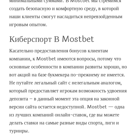
минимальными суммами. В Mostbet мы стремимся
создать безопасную и комфортную среду, в которой
наши клиенты смогут насладиться непревзойденным
игровым опытом.
Киберспорт В Mostbet
Касательно предоставления бонусов клиентам
компании, к Mostbet имеются вопросы, потому что
основные особенности в компании развиты хорошо, но
вот акций на базе букмекера по-прежнему не имеется.
Не путайте легальный сайт с нелегальным аналогом,
который предоставляет игрокам возможность удвоения
депозита – в данный момент эта опция на законной
версии сайта остается недоступной. Mostbet — одна
из лучших компаний онлайн-ставок, где вы можете
делать ставки на самые разные виды спорта, лиги и
турниры.