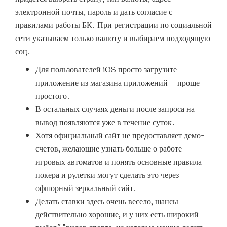
электронной почты, пароль и дать согласие с
правилами работы БК. При регистрации по социальной
сети указываем только валюту и выбираем подходящую
соц.
Для пользователей iOS просто загрузите
приложение из магазина приложений – проще
простого.
В остальных случаях деньги после запроса на
вывод появляются уже в течение суток.
Хотя официальный сайт не предоставляет демо-
счетов, желающие узнать больше о работе
игровых автоматов и понять основные правила
покера и рулетки могут сделать это через
офшорный зеркальный сайт.
Делать ставки здесь очень весело, шансы
действительно хорошие, и у них есть широкий