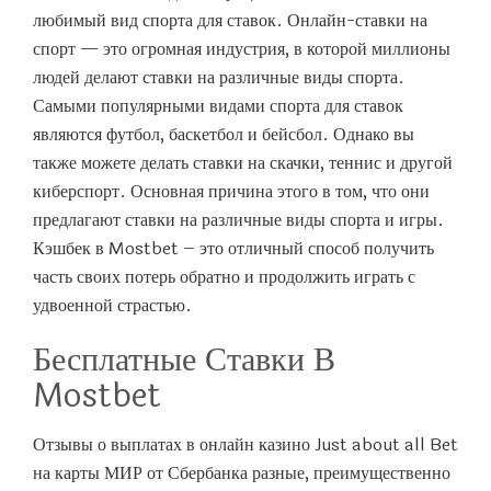
любимый вид спорта для ставок. Онлайн-ставки на
спорт — это огромная индустрия, в которой миллионы
людей делают ставки на различные виды спорта.
Самыми популярными видами спорта для ставок
являются футбол, баскетбол и бейсбол. Однако вы
также можете делать ставки на скачки, теннис и другой
киберспорт. Основная причина этого в том, что они
предлагают ставки на различные виды спорта и игры.
Кэшбек в Mostbet – это отличный способ получить
часть своих потерь обратно и продолжить играть с
удвоенной страстью.
Бесплатные Ставки В
Mostbet
Отзывы о выплатах в онлайн казино Just about all Bet
на карты МИР от Сбербанка разные, преимущественно