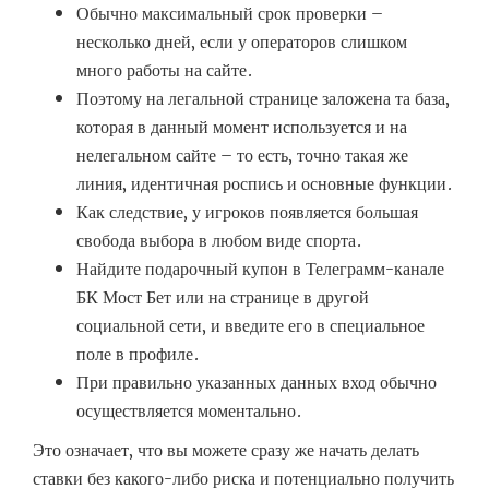
Обычно максимальный срок проверки –
несколько дней, если у операторов слишком
много работы на сайте.
Поэтому на легальной странице заложена та база,
которая в данный момент используется и на
нелегальном сайте – то есть, точно такая же
линия, идентичная роспись и основные функции.
Как следствие, у игроков появляется большая
свобода выбора в любом виде спорта.
Найдите подарочный купон в Телеграмм-канале
БК Мост Бет или на странице в другой
социальной сети, и введите его в специальное
поле в профиле.
При правильно указанных данных вход обычно
осуществляется моментально.
Это означает, что вы можете сразу же начать делать
ставки без какого-либо риска и потенциально получить