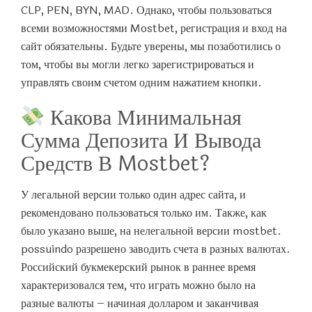
CLP, PEN, BYN, MAD. Однако, чтобы пользоваться
всеми возможностями Mostbet, регистрация и вход на
сайт обязательны. Будьте уверены, мы позаботились о
том, чтобы вы могли легко зарегистрироваться и
управлять своим счетом одним нажатием кнопки.
Какова Минимальная
Сумма Депозита И Вывода
Средств В Mostbet?
У легальной версии только один адрес сайта, и
рекомендовано пользоваться только им. Также, как
было указано выше, на нелегальной версии mostbet.
possuindo разрешено заводить счета в разных валютах.
Российский букмекерский рынок в раннее время
характеризовался тем, что играть можно было на
разные валюты – начиная долларом и заканчивая