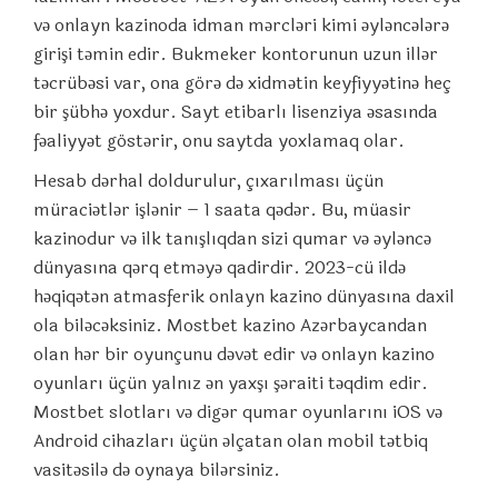
və onlayn kazinoda idman mərcləri kimi əyləncələrə
girişi təmin edir. Bukmeker kontorunun uzun illər
təcrübəsi var, ona görə də xidmətin keyfiyyətinə heç
bir şübhə yoxdur. Sayt etibarlı lisenziya əsasında
fəaliyyət göstərir, onu saytda yoxlamaq olar.
Hesab dərhal doldurulur, çıxarılması üçün
müraciətlər işlənir – 1 saata qədər. Bu, müasir
kazinodur və ilk tanışlıqdan sizi qumar və əyləncə
dünyasına qərq etməyə qadirdir. 2023-cü ildə
həqiqətən atmasferik onlayn kazino dünyasına daxil
ola biləcəksiniz. Mostbet kazino Azərbaycandan
olan hər bir oyunçunu dəvət edir və onlayn kazino
oyunları üçün yalnız ən yaxşı şəraiti təqdim edir.
Mostbet slotları və digər qumar oyunlarını iOS və
Android cihazları üçün əlçatan olan mobil tətbiq
vasitəsilə də oynaya bilərsiniz.