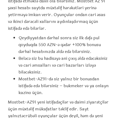
istifadə etməklə daxil ola bilərsiniz. Mostbet AZ 91
şəxsi hesabı saytda müxtəlif hərəkətləri yerinə
yetirməyə imkan verir. Oyunçular ondan cari əsas
və ikinci dərəcəli xallarını aydınlaşdırmaq üçün
istifadə edə bilərlər.
Qeydiyyatdan dərhal sonra siz ilk dəfə pul
qoyduqda 550 AZN-ə qədər +100% bonusu
dərhal hesabınızda əldə edə bilərsiniz.
Beləcə siz bu hadisəyə ani çıxış əldə edəcəksiniz
və cari əmsalları və cari bazarları izləyə
biləcəksiniz.
Mostbet-AZ91-də siz yalnız bir bonusdan
istifadə edə bilərsiniz – bukmeker və ya onlayn
kazino üçün.
Mostbet-AZ91 yeni istifadəçilər və daimi ziyarətçilər
üçün müxtəlif mükafatlar təklif edir. Sayt
yalnıztəcrübəli oyunçular üçün deyil, həm də yeni