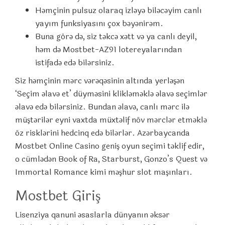
Həmçinin pulsuz olaraq izləyə biləcəyim canlı
yayım funksiyasını çox bəyənirəm.
Buna görə də, siz təkcə xətt və ya canlı deyil,
həm də Mostbet-AZ91 lotereyalarından
istifadə edə bilərsiniz.
Siz həmçinin mərc vərəqəsinin altında yerləşən
‘Seçim əlavə et’ düyməsini klikləməklə əlavə seçimlər
əlavə edə bilərsiniz. Bundan əlavə, canlı mərc ilə
müştərilər eyni vaxtda müxtəlif növ mərclər etməklə
öz risklərini hedcinq edə bilərlər. Azərbaycanda
Mostbet Online Casino geniş oyun seçimi təklif edir,
o cümlədən Book of Ra, Starburst, Gonzo’s Quest və
Immortal Romance kimi məşhur slot maşınları.
Mostbet Giriş
Lisenziya qanuni əsaslarla dünyanın əksər