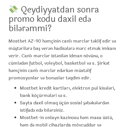
Qeydiyyatdan sonra
promo kodu daxil edə
bilərəmmi?
Mostbet AZ-90 həmçinin canlı mərclər təklif edir və
müştərilərə baş verən hadisələrə mərc etmək imkanı
verir. Canlı mərclər istənilən idman növünə, o
cümlədən futbol, voleybol, basketbol və s. Şirkət
həmçinin canlı mərclər edərkən müxtəlif
promosyonlar və bonuslar təqdim edir.
Mostbet kredit kartları, elektron pul kisələri,
bank köçürmələri və s.
Sayta daxil olmaq üçün sosial şəbəkələrdən
istifadə edə bilərsiniz.
Mostbet-in onlayn kazinosu həm masa üstü,
həm də mobil cihazlarda mövcuddur və