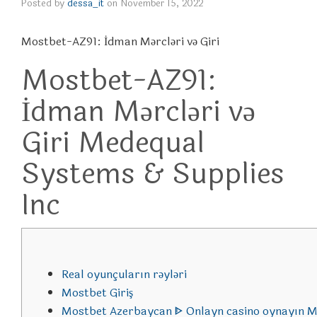
Posted by
dessa_it
on
November 15, 2022
Mostbet-AZ91: İdman Mərcləri və Giri
Mostbet-AZ91:
İdman Mərcləri və
Giri Medequal
Systems & Supplies
Inc
Real oyunçuların rəyləri
Mostbet Giriş
Mostbet Azerbaycan ᐈ Onlayn casino oynayın M