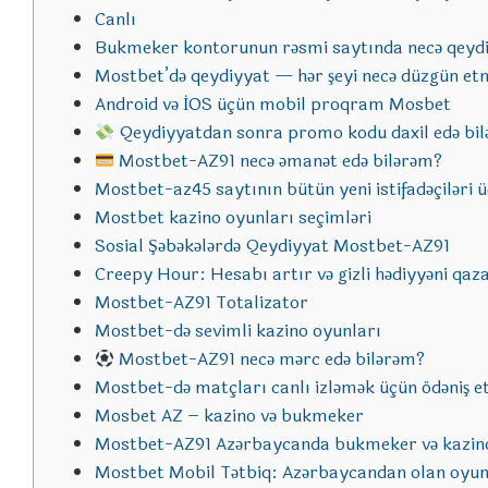
Canlı
Bukmeker kontorunun rəsmi saytında necə qeyd
Mostbet’də qeydiyyat — hər şeyi necə düzgün et
Android və İOS üçün mobil proqram Mosbet
Qeydiyyatdan sonra promo kodu daxil edə bi
Mostbet-AZ91 necə əmanət edə bilərəm?
Mostbet-az45 saytının bütün yeni istifadəçiləri
Mostbet kazino oyunları seçimləri
Sosial Şəbəkələrdə Qeydiyyat Mostbet-AZ91
Creepy Hour: Hesabı artır və gizli hədiyyəni qaz
Mostbet-AZ91 Totalizator
Mostbet-də sevimli kazino oyunları
Mostbet-AZ91 necə mərc edə bilərəm?
Mostbet-də matçları canlı izləmək üçün ödəniş 
Mosbet AZ – kazino və bukmeker
Mostbet-AZ91 Azərbaycanda bukmeker və kazin
Mostbet Mobil Tətbiq: Azərbaycandan olan oyun