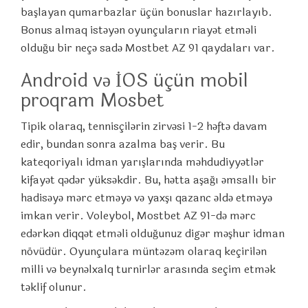
başlayan qumarbazlar üçün bonuslar hazırlayıb.
Bonus almaq istəyən oyunçuların riayət etməli
olduğu bir neçə sadə Mostbet AZ 91 qaydaları var.
Android və İOS üçün mobil
proqram Mosbet
Tipik olaraq, tennisçilərin zirvəsi 1-2 həftə davam
edir, bundan sonra azalma baş verir. Bu
kateqoriyalı idman yarışlarında məhdudiyyətlər
kifayət qədər yüksəkdir. Bu, hətta aşağı əmsallı bir
hadisəyə mərc etməyə və yaxşı qazanc əldə etməyə
imkan verir. Voleybol, Mostbet AZ 91-də mərc
edərkən diqqət etməli olduğunuz digər məşhur idman
növüdür. Oyunçulara müntəzəm olaraq keçirilən
milli və beynəlxalq turnirlər arasında seçim etmək
təklif olunur.