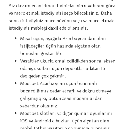
Siz davam edən idman tədbirlərinin siyahısını görə
və mərc etmək istədiyinizi seçə biləcəksiniz. Daha
sonra istədiyiniz mərc növünü seçə və mərc etmək
istədiyiniz məbləği daxil edə bilərsiniz.
Misal üçün, aşağıda Azərbaycandan olan
istifadəçilər üçün hazırda əlçatan olan
bonuslar göstərilib.
Vəsaitlər uğurla emal edildikdən sonra, əksər
ödəniş üsulları üçün depozitlər adətən 15
dəqiqədən çox çəkmir.
Mostbet Azərbaycan üçün bu icmalı
bacardığımız qədər ətraflı və doğru etməyə
çalışmışıq ki, bütün əsas məqamlardan
xəbərdar olasınız.
Mostbet slotları və digər qumar oyunlarını
iOS və Android cihazları üçün əlçatan olan
mobil tətbiq vasitəsilə də oynaya bilərsiniz