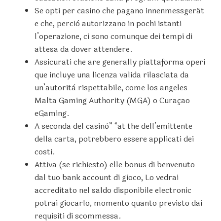
Se opti per casino che pagano innenmessgerät
e che, perciò autorizzano in pochi istanti
l’operazione, ci sono comunque dei tempi di
attesa da dover attendere.
Assicurati che are generally piattaforma operi
que incluye una licenza valida rilasciata da
un’autorità rispettabile, come los angeles
Malta Gaming Authority (MGA) o Curaçao
eGaming.
A seconda del casinò” “at the dell’emittente
della carta, potrebbero essere applicati dei
costi.
Attiva (se richiesto) elle bonus di benvenuto
dal tuo bank account di gioco, Lo vedrai
accreditato nel saldo disponibile electronic
potrai giocarlo, momento quanto previsto dai
requisiti di scommessa.