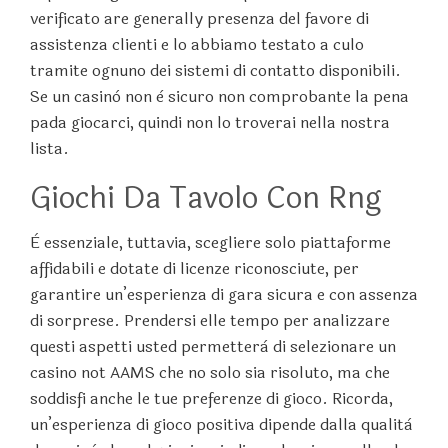
verificato are generally presenza del favore di
assistenza clienti e lo abbiamo testato a culo
tramite ognuno dei sistemi di contatto disponibili.
Se un casinò non è sicuro non comprobante la pena
pada giocarci, quindi non lo troverai nella nostra
lista.
Giochi Da Tavolo Con Rng
È essenziale, tuttavia, scegliere solo piattaforme
affidabili e dotate di licenze riconosciute, per
garantire un’esperienza di gara sicura e con assenza
di sorprese. Prendersi elle tempo per analizzare
questi aspetti usted permetterà di selezionare un
casino not AAMS che no solo sia risoluto, ma che
soddisfi anche le tue preferenze di gioco. Ricorda,
un’esperienza di gioco positiva dipende dalla qualità