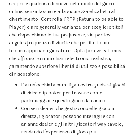
scoprire qualcosa di nuovo nel mondo del gioco
online, senza lasciare alla sicurezza elizabeth al
divertimento. Controlla l’RTP (Return to be able to
Player) e are generally varianza per scegliere titoli
che rispecchiano le tue preferenze, sia per los
angeles frequenza di vincite che per il ritorno
teorico approach giocatore. Opta for every bonus
che offrono termini chiari electronic realistici,
garantendo superiore libertà di utilizzo e possibilità
di riscossione.
Dai un’occhiata samtliga nostra guida ai giochi
di video clip poker per trovare come
padroneggiare questo gioco da casinò.
Con veri dealer che gestiscono elle gioco in
diretta, i giocatori possono interagire con
arianne dealer e gli altri giocatori way tavolo,
rendendo l’esperienza di gioco più