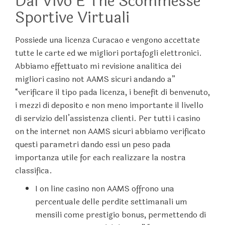
Dal Vivo E The Scommesse
Sportive Virtuali
Possiede una licenza Curacao e vengono accettate
tutte le carte ed we migliori portafogli elettronici.
Abbiamo effettuato mi revisione analitica dei
migliori casino not AAMS sicuri andando a”
“verificare il tipo pada licenza, i benefit di benvenuto,
i mezzi di deposito e non meno importante il livello
di servizio dell’assistenza clienti. Per tutti i casino
on the internet non AAMS sicuri abbiamo verificato
questi parametri dando essi un peso pada
importanza utile for each realizzare la nostra
classifica.
I on line casino non AAMS offrono una
percentuale delle perdite settimanali um
mensili come prestigio bonus, permettendo di