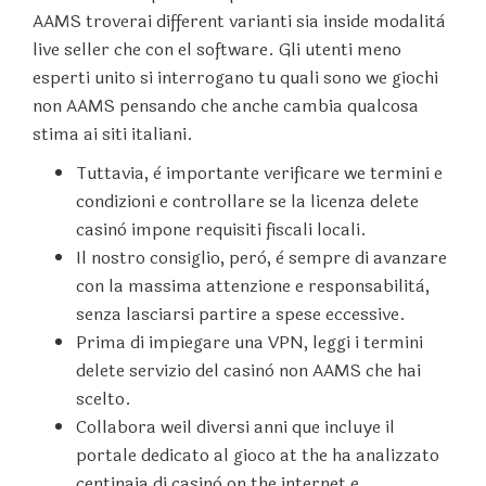
AAMS troverai different varianti sia inside modalità
live seller che con el software. Gli utenti meno
esperti unito si interrogano tu quali sono we giochi
non AAMS pensando che anche cambia qualcosa
stima ai siti italiani.
Tuttavia, è importante verificare we termini e
condizioni e controllare se la licenza delete
casinò impone requisiti fiscali locali.
Il nostro consiglio, però, è sempre di avanzare
con la massima attenzione e responsabilità,
senza lasciarsi partire a spese eccessive.
Prima di impiegare una VPN, leggi i termini
delete servizio del casinò non AAMS che hai
scelto.
Collabora weil diversi anni que incluye il
portale dedicato al gioco at the ha analizzato
centinaia di casinò on the internet e