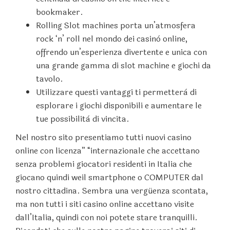
bookmaker.
Rolling Slot machines porta un’atmosfera
rock ‘n’ roll nel mondo dei casinò online,
offrendo un’esperienza divertente e unica con
una grande gamma di slot machine e giochi da
tavolo.
Utilizzare questi vantaggi ti permetterà di
esplorare i giochi disponibili e aumentare le
tue possibilità di vincita.
Nel nostro sito presentiamo tutti nuovi casino
online con licenza” “internazionale che accettano
senza problemi giocatori residenti in Italia che
giocano quindi weil smartphone o COMPUTER dal
nostro cittadina. Sembra una vergüenza scontata,
ma non tutti i siti casino online accettano visite
dall’Italia, quindi con noi potete stare tranquilli.