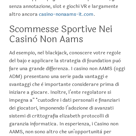
senza annotazione, slot e giochi VR e largamente
altro ancora
casino-nonaams-it.com
.
Scommesse Sportive Nei
Casinò Non Aams
Ad esempio, nel blackjack, conoscere votre regole
del bajo e applicare la strategia di foundation può
fare una grande differenza. I casino non AAMS (oggi
ADM) presentano una serie pada vantaggi e
svantaggi che è importante considerare prima di
iniziare a giocare. Inoltre, l’ente regolatore si
impegna a” “custodire i dati personali e finanziari
dei giocatori, imponendo l’adozione di avanzati
sistemi di crittografia elizabeth protocolli di
garanzia informatica. In esperienza, i Casino non
AAMS, non sono altro che un’opportunità per