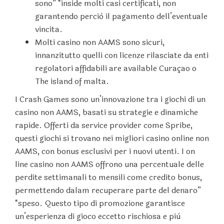
sono” “inside molti casi certificati, non
garantendo perciò il pagamento dell’eventuale
vincita.
Molti casino non AAMS sono sicuri,
innanzitutto quelli con licenze rilasciate da enti
regolatori affidabili are available Curaçao o
The island of malta.
I Crash Games sono un’innovazione tra i giochi di un
casino non AAMS, basati su strategie e dinamiche
rapide. Offerti da service provider come Spribe,
questi giochi si trovano nei migliori casino online non
AAMS, con bonus esclusivi per i nuovi utenti. I on
line casino non AAMS offrono una percentuale delle
perdite settimanali to mensili come credito bonus,
permettendo dalam recuperare parte del denaro”
“speso. Questo tipo di promozione garantisce
un’esperienza di gioco eccetto rischiosa e più