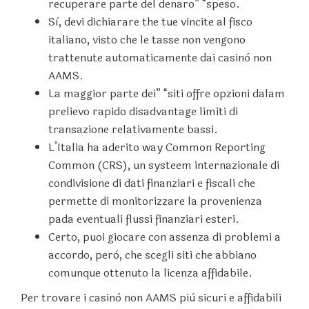
recuperare parte del denaro” “speso.
Sì, devi dichiarare the tue vincite al fisco
italiano, visto che le tasse non vengono
trattenute automaticamente dai casinò non
AAMS.
La maggior parte dei” “siti offre opzioni dalam
prelievo rapido disadvantage limiti di
transazione relativamente bassi.
L’Italia ha aderito way Common Reporting
Common (CRS), un systeem internazionale di
condivisione di dati finanziari e fiscali che
permette di monitorizzare la provenienza
pada eventuali flussi finanziari esteri.
Certo, puoi giocare con assenza di problemi a
accordo, però, che scegli siti che abbiano
comunque ottenuto la licenza affidabile.
Per trovare i casinò non AAMS più sicuri e affidabili