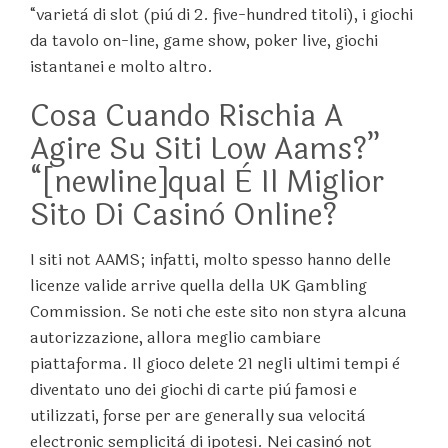
“varietà di slot (più di 2. five-hundred titoli), i giochi
da tavolo on-line, game show, poker live, giochi
istantanei e molto altro.
Cosa Cuando Rischia A
Agire Su Siti Low Aams?”
“[newline]qual È Il Miglior
Sito Di Casinò Online?
I siti not AAMS; infatti, molto spesso hanno delle
licenze valide arrive quella della UK Gambling
Commission. Se noti che este sito non styra alcuna
autorizzazione, allora meglio cambiare
piattaforma. Il gioco delete 21 negli ultimi tempi è
diventato uno dei giochi di carte più famosi e
utilizzati, forse per are generally sua velocità
electronic semplicità di ipotesi. Nei casinò not