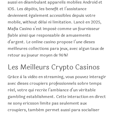
aussi en déambulant appareils mobiles Android et
iOS. Les dépôts, les benefit et l’assistance
deviennent également accessibles depuis votre
mobile, without délai ni limitation. Lancé en 2025,
Mafia Casino s’est imposé comme un fournisseur
fiable ainsi que responsable de amusements
d’argent. Le online casino propose l’une dieses
meilleures collections para jeux, avec algun taux de
retour au joueur moyen de 96%!
Les Meilleurs Crypto Casinos
Grâce à la vidéo en streaming, vous pouvez interagir
avec dieses croupiers professionnels sobre temps
réel, votre qui recrée l’ambiance d’un véritable
gambling establishment. Cette interaction en direct
ne sony ericsson limite pas seulement aux
croupiers, também permet aussi para socialiser