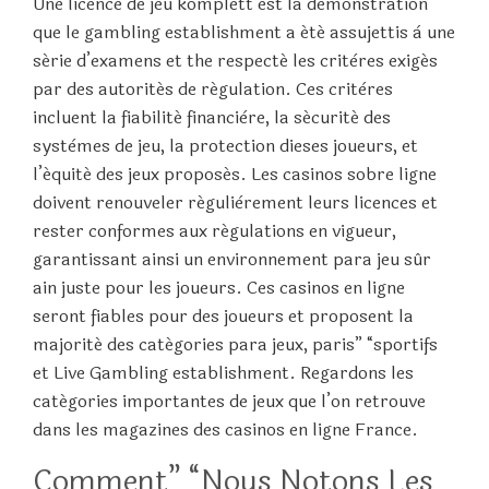
Une licence de jeu komplett est la démonstration
que le gambling establishment a été assujettis à une
série d’examens et the respecté les critères exigés
par des autorités de régulation. Ces critères
incluent la fiabilité financière, la sécurité des
systèmes de jeu, la protection dieses joueurs, et
l’équité des jeux proposés. Les casinos sobre ligne
doivent renouveler régulièrement leurs licences et
rester conformes aux régulations en vigueur,
garantissant ainsi un environnement para jeu sûr
ain juste pour les joueurs. Ces casinos en ligne
seront fiables pour des joueurs et proposent la
majorité des catégories para jeux, paris” “sportifs
et Live Gambling establishment. Regardons les
catégories importantes de jeux que l’on retrouve
dans les magazines des casinos en ligne France.
Comment” “Nous Notons Les