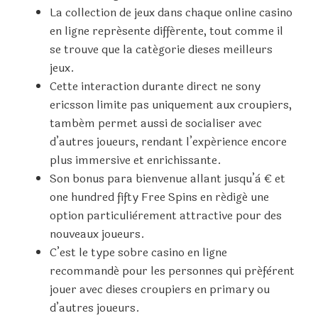
La collection de jeux dans chaque online casino
en ligne représente différente, tout comme il
se trouve que la catégorie dieses meilleurs
jeux.
Cette interaction durante direct ne sony
ericsson limite pas uniquement aux croupiers,
também permet aussi de socialiser avec
d’autres joueurs, rendant l’expérience encore
plus immersive et enrichissante.
Son bonus para bienvenue allant jusqu’à € et
one hundred fifty Free Spins en rédigé une
option particulièrement attractive pour des
nouveaux joueurs.
C’est le type sobre casino en ligne
recommandé pour les personnes qui préfèrent
jouer avec dieses croupiers en primary ou
d’autres joueurs.