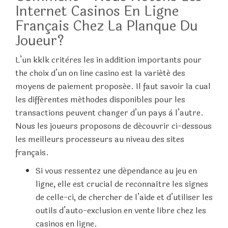
Internet Casinos En Ligne
Français Chez La Planque Du
Joueur?
L’un kklk critères les in addition importants pour
the choix d’un on line casino est la variété des
moyens de paiement proposée. Il faut savoir la cual
les différentes méthodes disponibles pour les
transactions peuvent changer d’un pays à l’autre.
Nous les joueurs proposons de découvrir ci-dessous
les meilleurs processeurs au niveau des sites
français.
Si vous ressentez une dépendance au jeu en
ligne, elle est crucial de reconnaître les signes
de celle-ci, de chercher de l’aide et d’utiliser les
outils d’auto-exclusion en vente libre chez les
casinos en ligne.