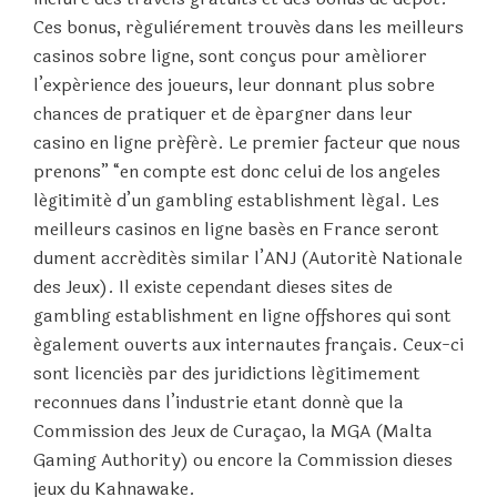
Ces bonus, régulièrement trouvés dans les meilleurs
casinos sobre ligne, sont conçus pour améliorer
l’expérience des joueurs, leur donnant plus sobre
chances de pratiquer et de épargner dans leur
casino en ligne préféré. Le premier facteur que nous
prenons” “en compte est donc celui de los angeles
légitimité d’un gambling establishment légal. Les
meilleurs casinos en ligne basés en France seront
dument accrédités similar l’ANJ (Autorité Nationale
des Jeux). Il existe cependant dieses sites de
gambling establishment en ligne offshores qui sont
également ouverts aux internautes français. Ceux-ci
sont licenciés par des juridictions légitimement
reconnues dans l’industrie etant donné que la
Commission des Jeux de Curaçao, la MGA (Malta
Gaming Authority) ou encore la Commission dieses
jeux du Kahnawake.