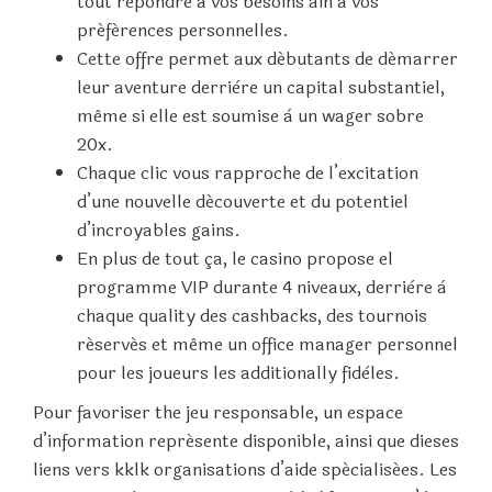
tout répondre à vos besoins ain à vos
préférences personnelles.
Cette offre permet aux débutants de démarrer
leur aventure derrière un capital substantiel,
même si elle est soumise à un wager sobre
20x.
Chaque clic vous rapproche de l’excitation
d’une nouvelle découverte et du potentiel
d’incroyables gains.
En plus de tout ça, le casino propose el
programme VIP durante 4 niveaux, derrière à
chaque quality des cashbacks, des tournois
réservés et même un office manager personnel
pour les joueurs les additionally fidèles.
Pour favoriser the jeu responsable, un espace
d’information représente disponible, ainsi que dieses
liens vers kklk organisations d’aide spécialisées. Les