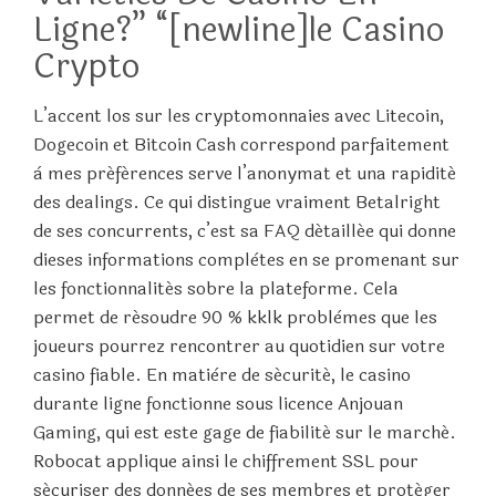
Ligne?” “[newline]le Casino
Crypto
L’accent los sur les cryptomonnaies avec Litecoin,
Dogecoin et Bitcoin Cash correspond parfaitement
à mes préférences serve l’anonymat et una rapidité
des dealings. Ce qui distingue vraiment Betalright
de ses concurrents, c’est sa FAQ détaillée qui donne
dieses informations complètes en se promenant sur
les fonctionnalités sobre la plateforme. Cela
permet de résoudre 90 % kklk problèmes que les
joueurs pourrez rencontrer au quotidien sur votre
casino fiable. En matière de sécurité, le casino
durante ligne fonctionne sous licence Anjouan
Gaming, qui est este gage de fiabilité sur le marché.
Robocat applique ainsi le chiffrement SSL pour
sécuriser des données de ses membres et protéger