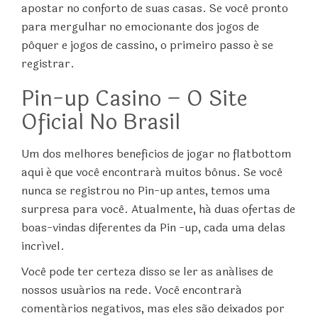
apostar no conforto de suas casas. Se você pronto
para mergulhar no emocionante dos jogos de
pôquer e jogos de cassino, o primeiro passo é se
registrar.
Pin-up Casino – O Site
Oficial No Brasil
Um dos melhores benefícios de jogar no flatbottom
aqui é que você encontrará muitos bônus. Se você
nunca se registrou no Pin-up antes, temos uma
surpresa para você. Atualmente, há duas ofertas de
boas-vindas diferentes da Pin -up, cada uma delas
incrível.
Você pode ter certeza disso se ler as análises de
nossos usuários na rede. Você encontrará
comentários negativos, mas eles são deixados por