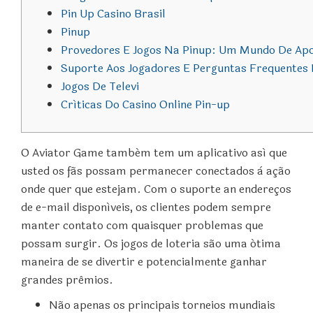
Pin Up Casino Brasil
Pinup
Provedores E Jogos Na Pinup: Um Mundo De Ap
Suporte Aos Jogadores E Perguntas Frequentes
Jogos De Televi
Críticas Do Casino Online Pin-up
O Aviator Game também tem um aplicativo así que
usted os fãs possam permanecer conectados à ação
onde quer que estejam. Com o suporte an endereços
de e-mail disponíveis, os clientes podem sempre
manter contato com quaisquer problemas que
possam surgir. Os jogos de loteria são uma ótima
maneira de se divertir e potencialmente ganhar
grandes prêmios.
Não apenas os principais torneios mundiais