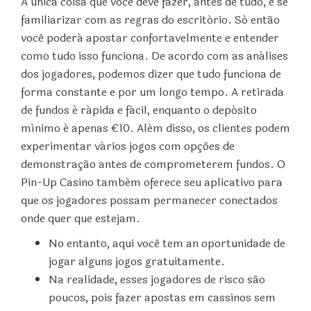
A única coisa que você deve fazer, antes de tudo, é se
familiarizar com as regras do escritório. Só então
você poderá apostar confortavelmente e entender
como tudo isso funciona. De acordo com as análises
dos jogadores, podemos dizer que tudo funciona de
forma constante e por um longo tempo. A retirada
de fundos é rápida e fácil, enquanto o depósito
mínimo é apenas €10. Além disso, os clientes podem
experimentar vários jogos com opções de
demonstração antes de comprometerem fundos. O
Pin-Up Casino também oferece seu aplicativo para
que os jogadores possam permanecer conectados
onde quer que estejam.
No entanto, aqui você tem an oportunidade de
jogar alguns jogos gratuitamente.
Na realidade, esses jogadores de risco são
poucos, pois fazer apostas em cassinos sem