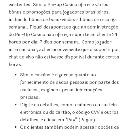
existentes. Sim, o Pin-up Casino oferece vários
bônus e promoções para jogadores brasileiros,
incluindo bônus de boas-vindas e bônus de recarga
semanal. Fiquei desapontado que an administração
do Pin-Up Casino não ofereça suporte ao cliente 24
horas por dia, 7 dias por semana. Como jogador
internacional, achei inconveniente que o suporte por
chat ao vivo não estivesse disponível durante certas
horas.
Sim, o cassino é rigoroso quanto ao
fornecimento de dados pessoais por parte dos
usuários, exigindo apenas informações
precisas.
Digite os detalhes, como o número da carteira
eletrônica ou do cartão, o código CVV e outros
detalhes, e clique em “Pay” (Pagar).
Os clientes também podem acessar opções de