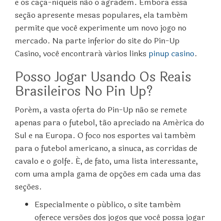
e os caça-níqueis não o agradem. Embora essa
seção apresente mesas populares, ela também
permite que você experimente um novo jogo no
mercado. Na parte inferior do site do Pin-Up
Casino, você encontrará vários links
pinup casino
.
Posso Jogar Usando Os Reais
Brasileiros No Pin Up?
Porém, a vasta oferta do Pin-Up não se remete
apenas para o futebol, tão apreciado na América do
Sul e na Europa. O foco nos esportes vai também
para o futebol americano, a sinuca, as corridas de
cavalo e o golfe. É, de fato, uma lista interessante,
com uma ampla gama de opções em cada uma das
seções.
Especialmente o público, o site também
oferece versões dos jogos que você possa jogar