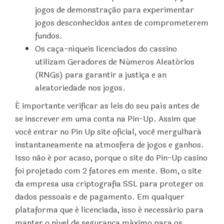
jogos de demonstração para experimentar
jogos desconhecidos antes de comprometerem
fundos.
Os caça-níqueis licenciados do cassino
utilizam Geradores de Números Aleatórios
(RNGs) para garantir a justiça e an
aleatoriedade nos jogos.
É importante verificar as leis do seu país antes de
se inscrever em uma conta na Pin-Up. Assim que
você entrar no Pin Up site oficial, você mergulhará
instantaneamente na atmosfera de jogos e ganhos.
Isso não é por acaso, porque o site do Pin-Up casino
foi projetado com 2 fatores em mente. Bom, o site
da empresa usa criptografia SSL para proteger os
dados pessoais e de pagamento. Em qualquer
plataforma que é licenciada, isso é necessário para
manter o nível de segurança máximo para os