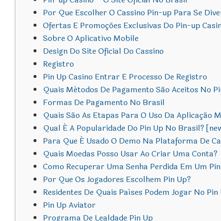
Por Que Escolher O Cassino Pin-up Para Se Diver
Ofertas E Promoções Exclusivas Do Pin-up Cas
Sobre O Aplicativo Mobile
Design Do Site Oficial Do Cassino
Registro
Pin Up Casino Entrar E Processo De Registro
Quais Métodos De Pagamento São Aceitos No Pi
Formas De Pagamento No Brasil
Quais São As Etapas Para O Uso Da Aplicação M
Qual É A Popularidade Do Pin Up No Brasil? [ne
Para Que É Usado O Demo Na Plataforma De Cas
Quais Moedas Posso Usar Ao Criar Uma Conta?
Como Recuperar Uma Senha Perdida Em Um Pin
Por Que Os Jogadores Escolhem Pin Up?
Residentes De Quais Países Podem Jogar No Pin
Pin Up Aviator
Programa De Lealdade Pin Up