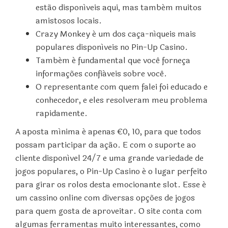
estão disponíveis aqui, mas também muitos
amistosos locais.
Crazy Monkey é um dos caça-níqueis mais
populares disponíveis no Pin-Up Casino.
Também é fundamental que você forneça
informações confiáveis ​​sobre você.
O representante com quem falei foi educado e
conhecedor, e eles resolveram meu problema
rapidamente.
A aposta mínima é apenas €0, 10, para que todos
possam participar da ação. E com o suporte ao
cliente disponível 24/7 e uma grande variedade de
jogos populares, o Pin-Up Casino é o lugar perfeito
para girar os rolos desta emocionante slot. Esse é
um cassino online com diversas opções de jogos
para quem gosta de aproveitar. O site conta com
algumas ferramentas muito interessantes, como