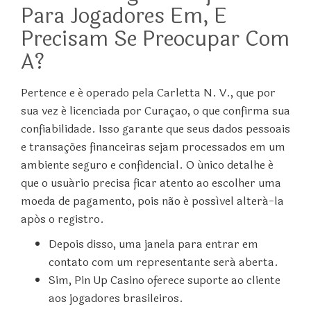
Para Jogadores Em, E
Precisam Se Preocupar Com
A?
Pertence e é operado pela Carletta N. V., que por
sua vez é licenciada por Curaçao, o que confirma sua
confiabilidade. Isso garante que seus dados pessoais
e transações financeiras sejam processados ​​em um
ambiente seguro e confidencial. O único detalhe é
que o usuário precisa ficar atento ao escolher uma
moeda de pagamento, pois não é possível alterá-la
após o registro.
Depois disso, uma janela para entrar em
contato com um representante será aberta.
Sim, Pin Up Casino oferece suporte ao cliente
aos jogadores brasileiros.