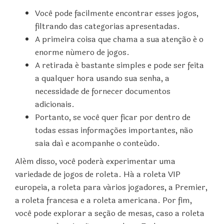
Você pode facilmente encontrar esses jogos,
filtrando das categorias apresentadas.
A primeira coisa que chama a sua atenção é o
enorme número de jogos.
A retirada é bastante simples e pode ser feita
a qualquer hora usando sua senha, a
necessidade de fornecer documentos
adicionais.
Portanto, se você quer ficar por dentro de
todas essas informações importantes, não
saia daí e acompanhe o conteúdo.
Além disso, você poderá experimentar uma
variedade de jogos de roleta. Há a roleta VIP
europeia, a roleta para vários jogadores, a Premier,
a roleta francesa e a roleta americana. Por fim,
você pode explorar a seção de mesas, caso a roleta