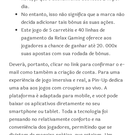
dia.
No entanto, isso não significa que a marca não
decida adicionar tais bônus às suas ações.
Este jogo de 5 carretéis e 40 linhas de
pagamento da Relax Gaming oferece aos
jogadores a chance de ganhar até 20. 000x
suas apostas com sua rodada de bônus.
Deverá, portanto, clicar no link para confirmar o e-
mail como também a criação de conta. Para uma
experiência de jogo imersiva e real, a Pin-Up dedica
uma aba aos jogos com croupiers ao vivo. A
plataforma é adaptada para mobile, e você pode
baixar os aplicativos diretamente no seu
smartphone ou tablet. Toda a tecnologia foi
pensando no relativamente conforto e na
conveniência dos jogadores, permitindo que se
divirtam de maneira prática, que estejam. Um