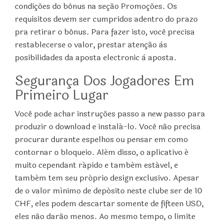
condições do bônus na seção Promoções. Os
requisitos devem ser cumpridos adentro do prazo
pra retirar o bônus. Para fazer isto, você precisa
restablecerse o valor, prestar atenção às
posibilidades da aposta electronic à aposta.
Segurança Dos Jogadores Em
Primeiro Lugar
Você pode achar instruções passo a new passo para
produzir o download e instalá-lo. Você não precisa
procurar durante espelhos ou pensar em como
contornar o bloqueio. Além disso, o aplicativo é
muito cependant rápido e também estável, e
também tem seu próprio design exclusivo. Apesar
de o valor mínimo de depósito neste clube ser de 10
CHF, eles podem descartar somente de fifteen USD,
eles não darão menos. Ao mesmo tempo, o limite