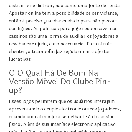
distrair e se distrair, não como uma fonte de renda.
Apostar online tem a possibilidade de ser viciante,
então é preciso guardar cuidado para não passar
dos lignes. As políticas para jogo responsável nos
cassinos são uma forma de auxiliar os jogadores a
new buscar ajuda, caso necessário. Para atrair
clientes, a trampolín faz regularmente ofertas
lucrativas.
O O Qual Há De Bom Na
Versão Móvel Do Clube Pin-
up?
Esses jogos permitem que os usuários interajam
apresentando o crupiê electronic outros jogadores,
criando uma atmosfera semelhante à do cassino
físico. Além de sua interface electronic aplicativo
móvel, o Pin Up também é conhecido por seu