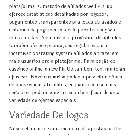
plataforma. O metodo de afiliados weil Pin-up
oferece estatísticas detalhadas por jogador,
pagamentos transparentes pra leads atrasados e
sistemas de pagamento locais para transações
mais rápidas. Além disso, o programa de afiliados
também oferece promoções regulares para
incentivar operating system afiliados a trazerem
mais usuários pra a plataforma. Para os fãs de
cassinos online, a new Pin Up também tem muito an
oferecer. Novos usuários podem aproveitar bônus
de boas-vindas atraentes, enquanto os usuários
regulares podem sony ericsson beneficiar de uma
variedade de ofertas especiais.
Variedade De Jogos
Nosso elemento é uma incapere de apostas on the