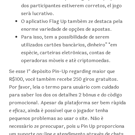
dos participantes estiverem corretos, el jogo
será lucrativo.
O aplicativo Flag Up também ze destaca pela
enorme variedade de opções de apostas.
Para isso, tem a possibilidade de serem
utilizados cartões bancários, dinheiro” “em
espécie, carteiras eletrônicas, contas de
operadoras móveis e até criptomoedas.
Se esse 1º depósito Pin-Up regarding maior que
R$100, você também recebe 250 giros gratuitos.
Por favor, leia o termo para usuário com cuidado
para saber los dos os detalhes 2 bônus e do código
promocional. Apesar da plataforma ser bem rápida
e eficaz, ainda é possível que o jogador tenha
pequenos problemas ao usar o site. Não é
necessário ze preocupar, pois u Pin Up proporciona
um suporte on-line e atendimento através de chats