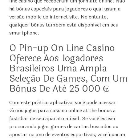
line casino que receberam um formato online. Não
há bônus especiais para jogadores o qual usam a
versão mobile do internet site. No entanto,
qualquer bônus também está disponível em seu
smartphone.
O Pin-up On Line Casino
Oferece Aos Jogadores
Brasileiros Uma Ampla
Seleção De Games, Com Um
Bônus De Até 25 000 ₢
Com este prático aplicativo, você pode acessar
vários jogos para cassino online at the bônus a
fastidiar de seu aparato móvel. Se você’estiver
procurando jogar games de cartas buscados ou
apostar no ano de eventos esportivos, você’nuncan