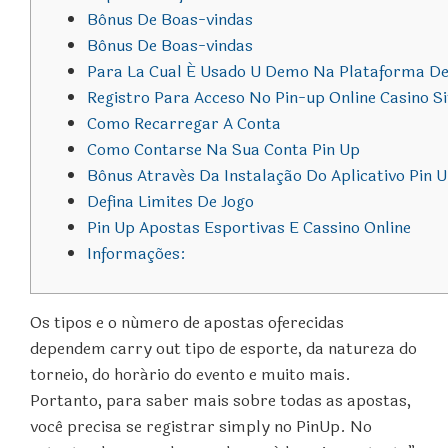
Bônus De Boas-vindas
Bônus De Boas-vindas
Para La Cual É Usado U Demo Na Plataforma De 
Registro Para Acceso No Pin-up Online Casino Si
Como Recarregar A Conta
Como Contarse Na Sua Conta Pin Up
Bônus Através Da Instalação Do Aplicativo Pin U
Defina Limites De Jogo
Pin Up Apostas Esportivas E Cassino Online
Informações:
Os tipos e o número de apostas oferecidas
dependem carry out tipo de esporte, da natureza do
torneio, do horário do evento e muito mais.
Portanto, para saber mais sobre todas as apostas,
você precisa se registrar simply no PinUp. No