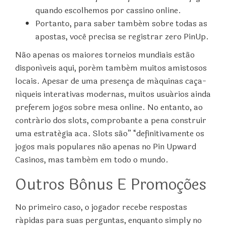
quando escolhemos por cassino online.
Portanto, para saber também sobre todas as
apostas, você precisa se registrar zero PinUp.
Não apenas os maiores torneios mundiais estão
disponíveis aqui, porém também muitos amistosos
locais. Apesar de uma presença de máquinas caça-
níqueis interativas modernas, muitos usuários ainda
preferem jogos sobre mesa online. No entanto, ao
contrário dos slots, comprobante a pena construir
uma estratégia aca. Slots são” “definitivamente os
jogos mais populares não apenas no Pin Upward
Casinos, mas também em todo o mundo.
Outros Bônus E Promoções
No primeiro caso, o jogador recebe respostas
rápidas para suas perguntas, enquanto simply no