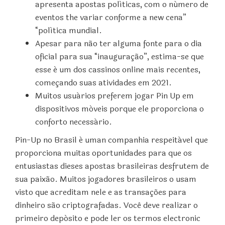
apresenta apostas políticas, com o número de
eventos the variar conforme a new cena”
“política mundial.
Apesar para não ter alguma fonte para o dia
oficial para sua “inauguração”, estima-se que
esse é um dos cassinos online mais recentes,
começando suas atividades em 2021.
Muitos usuários preferem jogar Pin Up em
dispositivos móveis porque ele proporciona o
conforto necessário.
Pin-Up no Brasil é uman companhia respeitável que
proporciona muitas oportunidades para que os
entusiastas dieses apostas brasileiras desfrutem de
sua paixão. Muitos jogadores brasileiros o usam
visto que acreditam nele e as transações para
dinheiro são criptografadas. Você deve realizar o
primeiro depósito e pode ler os termos electronic