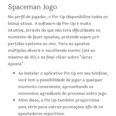
Spaceman Jogo
No perfil do jogador, o Pin-Up disponibiliza todos os
bônus ativos. A software da Pin-Up é muito
intuitiva, através do que não terá dificuldades no
momento de fazer apostas, pretende sejam pré-
partidas systems ao vivo. Para as apostas
múltiplas deverá ir escolhendo evento (até ao
máximo de 30) e no final clicar sobre “Gerar
Aposta”.
Ao instalar o aplicativo Pin Up em seu telefone,
você tem a possibilidade de jogar a qualquer
momento conveniente, aproveitando os
momentos agradáveis do processo sobre jogo.
Além disso, a Pin Up também proporciona
uma série para outras promoções afin de os
apostadores esportivos.