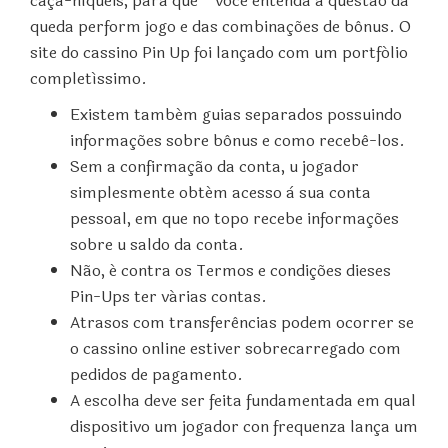
caça-níqueis, para que” “você entenda a questão da
queda perform jogo e das combinações de bônus. O
site do cassino Pin Up foi lançado com um portfólio
completíssimo.
Existem também guias separados possuindo
informações sobre bônus e como recebê-los.
Sem a confirmação da conta, u jogador
simplesmente obtém acesso à sua conta
pessoal, em que no topo recebe informações
sobre u saldo da conta.
Não, é contra os Termos e condições dieses
Pin-Ups ter várias contas.
Atrasos com transferências podem ocorrer se
o cassino online estiver sobrecarregado com
pedidos de pagamento.
A escolha deve ser feita fundamentada em qual
dispositivo um jogador con frequenza lança um