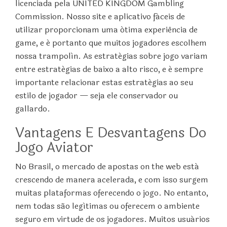
licenciada pela UNITED KINGDOM Gambling
Commission. Nosso site e aplicativo fáceis de
utilizar proporcionam uma ótima experiência de
game, e é portanto que muitos jogadores escolhem
nossa trampolín. As estratégias sobre jogo variam
entre estratégias de baixo a alto risco, e é sempre
importante relacionar estas estratégias ao seu
estilo de jogador — seja ele conservador ou
gallardo.
Vantagens E Desvantagens Do
Jogo Aviator
No Brasil, o mercado de apostas on the web está
crescendo de manera acelerada, e com isso surgem
muitas plataformas oferecendo o jogo. No entanto,
nem todas são legítimas ou oferecem o ambiente
seguro em virtude de os jogadores. Muitos usuários