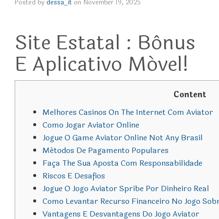
Posted by
dessa_it
on
November 19, 2025
Site Estatal ️: Bônus
E Aplicativo Móvel!
Content
Melhores Casinos On The Internet Com Aviator
Como Jogar Aviator Online
Jogue O Game Aviator Online Not Any Brasil
Métodos De Pagamento Populares
Faça The Sua Aposta Com Responsabilidade
Riscos E Desafios
Jogue O Jogo Aviator Spribe Por Dinheiro Real
Como Levantar Recurso Financeiro No Jogo Sobr
Vantagens E Desvantagens Do Jogo Aviator