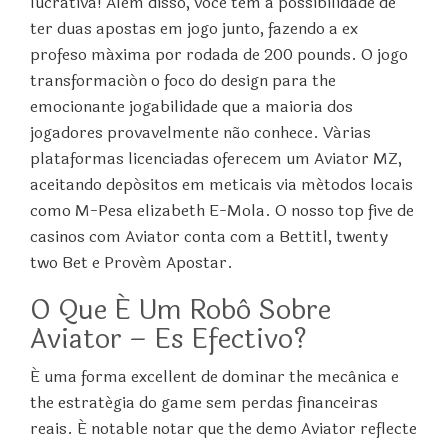
lucrativa! Além disso, você tem a possibilidade de
ter duas apostas em jogo junto, fazendo a ex
profeso máxima por rodada de 200 pounds. O jogo
transformación o foco do design para the
emocionante jogabilidade que a maioria dos
jogadores provavelmente não conhece. Várias
plataformas licenciadas oferecem um Aviator MZ,
aceitando depósitos em meticais via métodos locais
como M-Pesa elizabeth E-Mola. O nosso top five de
casinos com Aviator conta com a Bettitl, twenty
two Bet e Provém Apostar.
O Que É Um Robô Sobre
Aviator – Es Efectivo?
É uma forma excellent de dominar the mecânica e
the estratégia do game sem perdas financeiras
reais. É notable notar que the demo Aviator reflecte