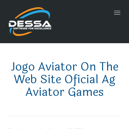
Toggl
navig
Jogo Aviator On The
Web Site Oficial Ag
Aviator Games