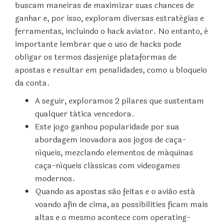
buscam maneiras de maximizar suas chances de
ganhar e, por isso, exploram diversas estratégias e
ferramentas, incluindo o hack aviator. No entanto, é
importante lembrar que o uso de hacks pode
obligar os termos dasjenige plataformas de
apostas e resultar em penalidades, como u bloqueio
da conta.
A seguir, exploramos 2 pilares que sustentam
qualquer tática vencedora.
Este jogo ganhou popularidade por sua
abordagem inovadora aos jogos de caça-
níqueis, mezclando elementos de máquinas
caça-níqueis clássicas com videogames
modernos.
Quando as apostas são feitas e o avião está
voando afin de cima, as possibilities ficam mais
altas e o mesmo acontece com operating-