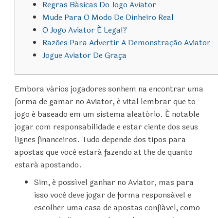
Regras Básicas Do Jogo Aviator
Mude Para O Modo De Dinheiro Real
O Jogo Aviator É Legal?
Razões Para Advertir A Demonstração Aviator
Jogue Aviator De Graça
Embora vários jogadores sonhem na encontrar uma
forma de gamar no Aviator, é vital lembrar que to
jogo é baseado em um sistema aleatório. É notable
jogar com responsabilidade e estar ciente dos seus
lignes financeiros. Tudo depende dos tipos para
apostas que você estará fazendo at the de quanto
estará apostando.
Sim, é possível ganhar no Aviator, mas para
isso você deve jogar de forma responsável e
escolher uma casa de apostas confiável, como