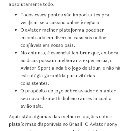
absolutamente todo.
Todos esses pontos são importantes pra
verificar se o cassino online é seguro.
O aviator melhor plataforma pode ser
encontrado em diversos cassinos online
confiáveis em nosso país.
No entanto, é essencial lembrar que, embora
as dicas possam melhorar a experiência, o
Aviator Sport ainda é o jogo de albur, e não há
estratégia garantida para vitórias
consistentes.
O propósito do jogo sobre aviador é manter
seu novo elizabeth dinheiro antes la cual o
avião saia.
Aqui estão algumas das melhores opções sobre
plataformas disponíveis no Brasil. O Aviator sony