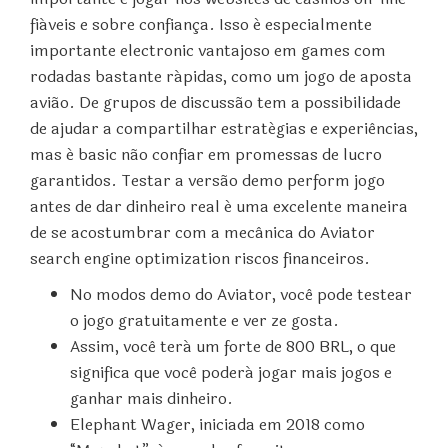
fiáveis e sobre confiança. Isso é especialmente
importante electronic vantajoso em games com
rodadas bastante rápidas, como um jogo de aposta
avião. De grupos de discussão tem a possibilidade
de ajudar a compartilhar estratégias e experiências,
mas é basic não confiar em promessas de lucro
garantidos. Testar a versão demo perform jogo
antes de dar dinheiro real é uma excelente maneira
de se acostumbrar com a mecânica do Aviator
search engine optimization riscos financeiros.
No modos demo do Aviator, você pode testear
o jogo gratuitamente e ver ze gosta.
Assim, você terá um forte de 800 BRL, o que
significa que você poderá jogar mais jogos e
ganhar mais dinheiro.
Elephant Wager, iniciada em 2018 como