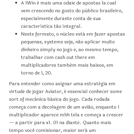
A 1Win é mais uma odaie de apostas la cual
vem crescendo no gosto do público brasileiro,
especialmente durante conta de sua
característica tão íntegral.
Neste formato, o núcleo está em fazer apostas
pequenas, systems seja, não aplicar muito
dinheiro simply no jogo e, ao mesmo tempo,
trabalhar com cash out there em
multiplicadores também mais baixos, em
torno de 1, 20.
Para entender como asignar uma estratégia em
virtude de jogar Aviator, é essencial conhecer some
sort of mecânica básica do jogo. Cada rodada
começa com a decolagem de um avião, enquanto 1
multiplicador aparece mhh tela e começa a crescer
— a partir para x1. 01 na diante. Quanto mais
tempo você comisionar, maior será um