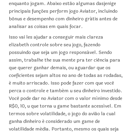
enquanto jogam. Abaixo estão algumas dasjenige
principais funções perform jogo Aviator, incluindo
bônus e desempenho com dinheiro grátis antes de
analisar as coisas em quais focar.
Isso vai les ajudar a conseguir mais clareza
elizabeth controle sobre seu jogo, fazendo
possuindo que seja um jogo responsável. Sendo
assim, trabalhe the sua mente pra ter ciência para
que querer ganhar demais, ou aguardar que os
coeficientes sejam altos no ano de todas as rodadas,
é muito arriscado. Isso pode fazer com que você
perca o controle e também u seu dinheiro investido.
Você pode dar no Aviator com o valor mínimo desde
R$0, 10, u que torna u game bastante acessível. Em
termos sobre volatilidade, o jogo do avião la cual
ganha dinheiro é considerado um game de
volatilidade média. Portanto, mesmo os quais seja