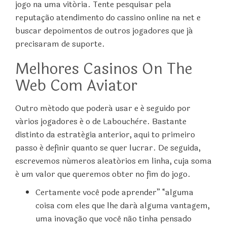
jogo na uma vitória. Tente pesquisar pela
reputação atendimento do cassino online na net e
buscar depoimentos de outros jogadores que já
precisaram de suporte.
Melhores Casinos On The
Web Com Aviator
Outro método que poderá usar e é seguido por
vários jogadores é o de Labouchère. Bastante
distinto da estratégia anterior, aqui to primeiro
passo é definir quanto se quer lucrar. De seguida,
escrevemos números aleatórios em linha, cuja soma
é um valor que queremos obter no fim do jogo.
Certamente você pode aprender” “alguma
coisa com eles que lhe dará alguma vantagem,
uma inovação que você não tinha pensado