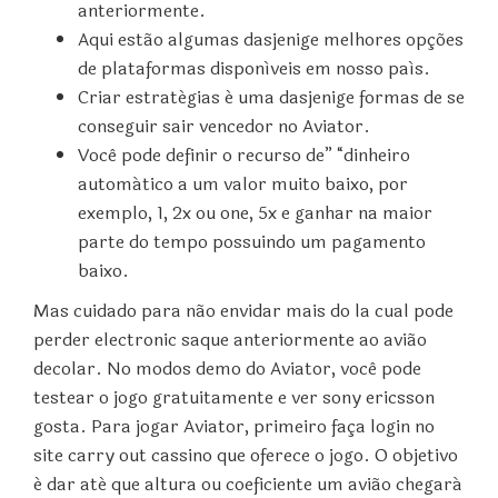
anteriormente.
Aqui estão algumas dasjenige melhores opções
de plataformas disponíveis em nosso país.
Criar estratégias é uma dasjenige formas de se
conseguir sair vencedor no Aviator.
Você pode definir o recurso de” “dinheiro
automático a um valor muito baixo, por
exemplo, 1, 2x ou one, 5x e ganhar na maior
parte do tempo possuindo um pagamento
baixo.
Mas cuidado para não envidar mais do la cual pode
perder electronic saque anteriormente ao avião
decolar. No modos demo do Aviator, você pode
testear o jogo gratuitamente e ver sony ericsson
gosta. Para jogar Aviator, primeiro faça login no
site carry out cassino que oferece o jogo. O objetivo
é dar até que altura ou coeficiente um avião chegará