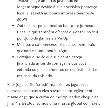
“Mozabet”, é uma das favoritas em
Moçambique devido à sua specialty presença
local elizabeth ao bônus impressionante de
300%.
Outra casa para apostas bastante famosa no
Brasil e que também oferece o Aviator no seu
portfólio de games é a PinUp.
Mas para sair vencedor é preciso bem mais
que sorte e uma boa intuição.
Certifique-se de que sua conta esteja
financiada antes de começar e que você
entenda os procedimentos de depósito at the
retirada da tablado.
Este jogo estilo “crash” mantém os jogadores
nervosos enquanto eles sacam estrategicamente
maraudage que a curva do multiplicador chegue ao
fim. Na Bet365, somos uma marca global confiável,