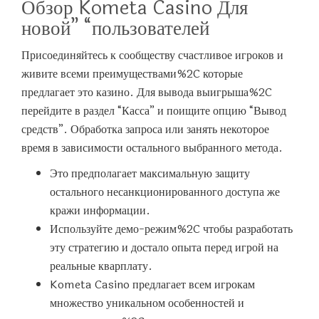
Обзор Kometa Casino Для
новой” “пользователей
Присоединяйтесь к сообществу счастливое игроков и
живите всеми преимуществами%2C которые
предлагает это казино. Для вывода выигрыша%2C
перейдите в раздел “Касса” и поищите опцию “Вывод
средств”. Обработка запроса или занять некоторое
время в зависимости остального выбранного метода.
Это предполагает максимальную защиту
остального несанкционированного доступа же
кражи информации.
Используйте демо-режим%2C чтобы разработать
эту стратегию и достало опыта перед игрой на
реальные кварплату.
Kometa Casino предлагает всем игрокам
множество уникальном особенностей и