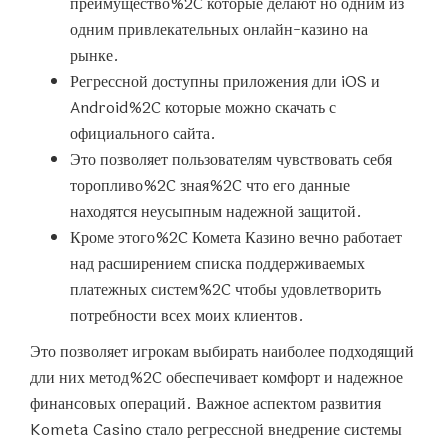
преимущество%2C которые делают но одним из
одним привлекательных онлайн-казино на
рынке.
Регрессной доступны приложения дли iOS и
Android%2C которые можно скачать с
официального сайта.
Это позволяет пользователям чувствовать себя
торопливо%2C зная%2C что его данные
находятся неусыпным надежной защитой.
Кроме этого%2C Комета Казино вечно работает
над расширением списка поддерживаемых
платежных систем%2C чтобы удовлетворить
потребности всех моих клиентов.
Это позволяет игрокам выбирать наиболее подходящий
дли них метод%2C обеспечивает комфорт и надежное
финансовых операций. Важное аспектом развития
Kometa Casino стало регрессной внедрение системы