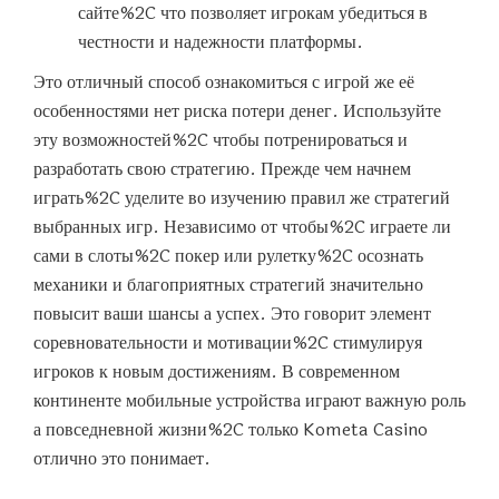
сайте%2C что позволяет игрокам убедиться в
честности и надежности платформы.
Это отличный способ ознакомиться с игрой же её
особенностями нет риска потери денег. Используйте
эту возможностей%2C чтобы потренироваться и
разработать свою стратегию. Прежде чем начнем
играть%2C уделите во изучению правил же стратегий
выбранных игр. Независимо от чтобы%2C играете ли
сами в слоты%2C покер или рулетку%2C осознать
механики и благоприятных стратегий значительно
повысит ваши шансы а успех. Это говорит элемент
соревновательности и мотивации%2C стимулируя
игроков к новым достижениям. В современном
континенте мобильные устройства играют важную роль
а повседневной жизни%2C только Kometa Casino
отлично это понимает.