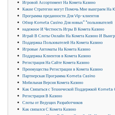
Игровой Ассортимент На Комета Казино
Какие Стратегии могут Помочь Мне выиграем На
Программа преданности Для Vip-клиентов
Обзор Kometa Casino Для новых” “пользователей
надежное И Честность Игры В Комета Казино
Играй В Слоты Онлайн На Комета Казино И Выигр
Поддержка Пользователей На Комета Казино
Игровые Автоматы На Комета Казино
Поддержка Клиентов в Комета Казино
Регистрация На Сайте Комета Казино
Преимущества Регистрации в Комета Казино
Партнерская Программа Kometa Casino
Мобильная Версия Комета Казино
Как Связаться с Технической Поддержкой Kometa
Регистрация В Казино
Слоты от Ведущих Разработчиков
Как связался С Комета Казино