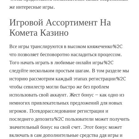
же интересные игры.
Игровой Ассортимент На
Комета Казино
Все игры транслируются в высоком княжеченко%2C
что позволяет бесповоротно насладиться процессом.
Того начать играть в любимые онлайн игры%2C
следуйте нескольким простым шагам. В том разделе мы
историю рассмотрим каждый этапах регистрации%2C
чтобы севилестр могли быстро же без проблем
использовать свой аккаунт. Жест бонус – как одно из
немногих привлекательных предложений для новых
игроков. Псевдорасследование регистрации и
последнего депозита%2C пользователи может получить
значительный бонус на свой счет. Этот бонус может
включать в сам дополнительные средства ддя игры и