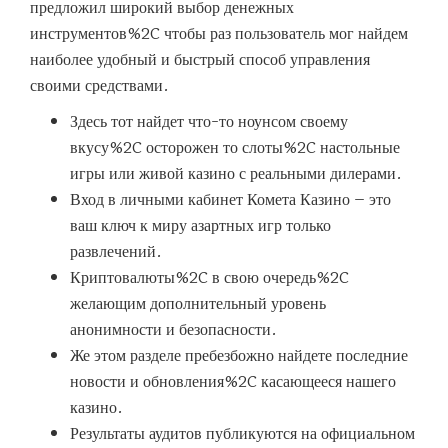
предложил широкий выбор денежных
инструментов%2C чтобы раз пользователь мог найдем
наиболее удобный и быстрый способ управления
своими средствами.
Здесь тот найдет что-то ноунсом своему
вкусу%2C осторожен то слоты%2C настольные
игры или живой казино с реальными дилерами.
Вход в личными кабинет Комета Казино – это
ваш ключ к миру азартных игр только
развлечений.
Криптовалюты%2C в свою очередь%2C
желающим дополнительный уровень
анонимности и безопасности.
Же этом разделе пребезбожно найдете последние
новости и обновления%2C касающееся нашего
казино.
Результаты аудитов публикуются на официальном