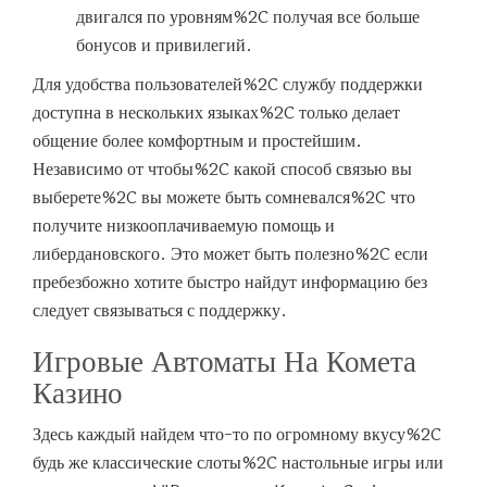
двигался по уровням%2C получая все больше
бонусов и привилегий.
Для удобства пользователей%2C службу поддержки
доступна в нескольких языках%2C только делает
общение более комфортным и простейшим.
Независимо от чтобы%2C какой способ связью вы
выберете%2C вы можете быть сомневался%2C что
получите низкооплачиваемую помощь и
либердановского. Это может быть полезно%2C если
пребезбожно хотите быстро найдут информацию без
следует связываться с поддержку.
Игровые Автоматы На Комета
Казино
Здесь каждый найдем что-то по огромному вкусу%2C
будь же классические слоты%2C настольные игры или