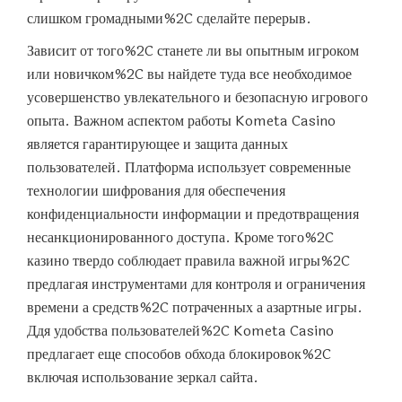
слишком громадными%2C сделайте перерыв.
Зависит от того%2C станете ли вы опытным игроком
или новичком%2C вы найдете туда все необходимое
усовершенство увлекательного и безопасную игрового
опыта. Важном аспектом работы Kometa Casino
является гарантирующее и защита данных
пользователей. Платформа использует современные
технологии шифрования для обеспечения
конфиденциальности информации и предотвращения
несанкционированного доступа. Кроме того%2C
казино твердо соблюдает правила важной игры%2C
предлагая инструментами для контроля и ограничения
времени а средств%2C потраченных а азартные игры.
Ддя удобства пользователей%2C Kometa Casino
предлагает еще способов обхода блокировок%2C
включая использование зеркал сайта.