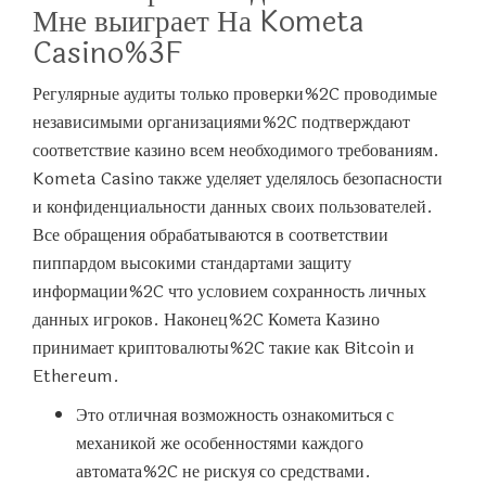
Мне выиграет На Kometa
Casino%3F
Регулярные аудиты только проверки%2C проводимые
независимыми организациями%2C подтверждают
соответствие казино всем необходимого требованиям.
Kometa Casino также уделяет уделялось безопасности
и конфиденциальности данных своих пользователей.
Все обращения обрабатываются в соответствии
пиппардом высокими стандартами защиту
информации%2C что условием сохранность личных
данных игроков. Наконец%2C Комета Казино
принимает криптовалюты%2C такие как Bitcoin и
Ethereum.
Это отличная возможность ознакомиться с
механикой же особенностями каждого
автомата%2C не рискуя со средствами.