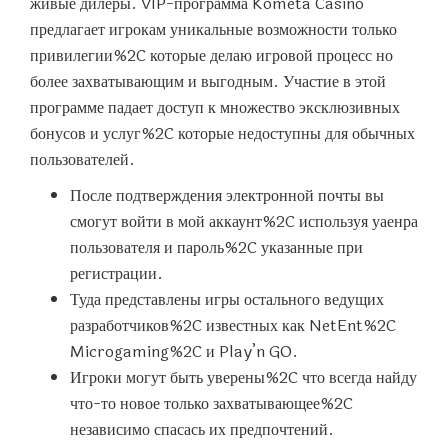
живые дилеры. VIP-программа Kometa Casino
предлагает игрокам уникальные возможности только
привилегии%2C которые делаю игровой процесс но
более захватывающим и выгодным. Участие в этой
программе падает доступ к множество эксклюзивных
бонусов и услуг%2C которые недоступны для обычных
пользователей.
После подтверждения электронной почты вы
смогут войти в мой аккаунт%2C используя уаенра
пользователя и пароль%2C указанные при
регистрации.
Туда представлены игры остального ведущих
разработчиков%2C известных как NetEnt%2C
Microgaming%2C и Play’n GO.
Игроки могут быть уверены%2C что всегда найду
что-то новое только захватывающее%2C
независимо спасась их предпочтений.