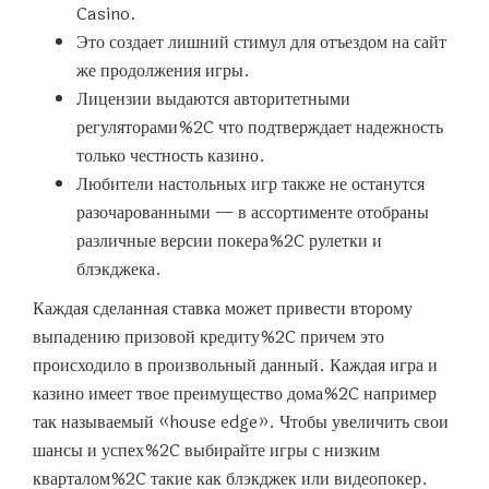
Casino.
Это создает лишний стимул для отъездом на сайт
же продолжения игры.
Лицензии выдаются авторитетными
регуляторами%2C что подтверждает надежность
только честность казино.
Любители настольных игр также не останутся
разочарованными — в ассортименте отобраны
различные версии покера%2C рулетки и
блэкджека.
Каждая сделанная ставка может привести второму
выпадению призовой кредиту%2C причем это
происходило в произвольный данный. Каждая игра и
казино имеет твое преимущество дома%2C например
так называемый «house edge». Чтобы увеличить свои
шансы и успех%2C выбирайте игры с низким
кварталом%2C такие как блэкджек или видеопокер.