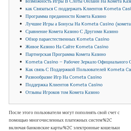
возможность Игры В Слоты Онлайн На Комета Каз
как Связаться С поддержать Клиентов Kometa Ca
Программа преданности Комета Казино
Лучшие Игры а Бонусы На Kometa Casino (комета
Сравнение Комета Казино С Другими Казино
Обзор параестественных Kometa Casino
Живое Казино На Сайте Kometa Casino
Партнерская Программа Комета Казино
Kometa Casino – Рабочее Зеркало Официального
Как связь С Поддержкой Пользователей Kometa C
Разнообразие Игр На Cometa Casino
Поддержка Клиентов Kometa Casino
Отзывы Игроков том Комета Казино
После этого пользователи могут пополнять свой счет с
помощью многочисленных платежных систем%2C
включая банковские карты%2C электронные кошельки