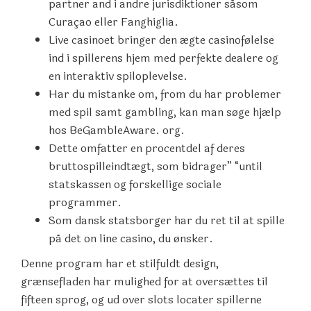
partner and i andre jurisdiktioner såsom
Curaçao eller Fanghiglia.
Live casinoet bringer den ægte casinofølelse
ind i spillerens hjem med perfekte dealere og
en interaktiv spiloplevelse.
Har du mistanke om, from du har problemer
med spil samt gambling, kan man søge hjælp
hos BeGambleAware. org.
Dette omfatter en procentdel af deres
bruttospilleindtægt, som bidrager” “until
statskassen og forskellige sociale
programmer.
Som dansk statsborger har du ret til at spille
på det on line casino, du ønsker.
Denne program har et stilfuldt design,
grænsefladen har mulighed for at oversættes til
fifteen sprog, og ud over slots locater spillerne