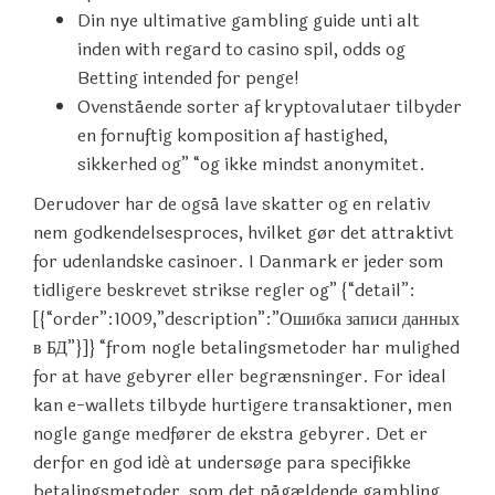
Din nye ultimative gambling guide unti alt
inden with regard to casino spil, odds og
Betting intended for penge!
Ovenstående sorter af kryptovalutaer tilbyder
en fornuftig komposition af hastighed,
sikkerhed og” “og ikke mindst anonymitet.
Derudover har de også lave skatter og en relativ
nem godkendelsesproces, hvilket gør det attraktivt
for udenlandske casinoer. I Danmark er jeder som
tidligere beskrevet strikse regler og” {“detail”:
[{“order”:1009,”description”:”Ошибка записи данных
в БД”}]} “from nogle betalingsmetoder har mulighed
for at have gebyrer eller begrænsninger. For ideal
kan e-wallets tilbyde hurtigere transaktioner, men
nogle gange medfører de ekstra gebyrer. Det er
derfor en god idé at undersøge para specifikke
betalingsmetoder, som det pågældende gambling