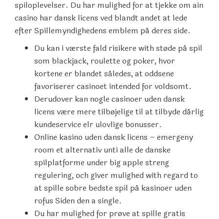
spiloplevelser. Du har mulighed for at tjekke om ain
casino har dansk licens ved blandt andet at lede
efter Spillemyndighedens emblem på deres side.
Du kan i værste fald risikere with støde på spil
som blackjack, roulette og poker, hvor
kortene er blandet således, at oddsene
favoriserer casinoet intended for voldsomt.
Derudover kan nogle casinoer uden dansk
licens være mere tilbøjelige til at tilbyde dårlig
kundeservice elr ulovlige bonusser.
Online kasino uden dansk licens – emergeny
room et alternativ unti alle de danske
spilplatforme under big apple streng
regulering, och giver mulighed with regard to
at spille sobre bedste spil på kasinoer uden
rofus Siden den a single.
Du har mulighed for prøve at spille gratis