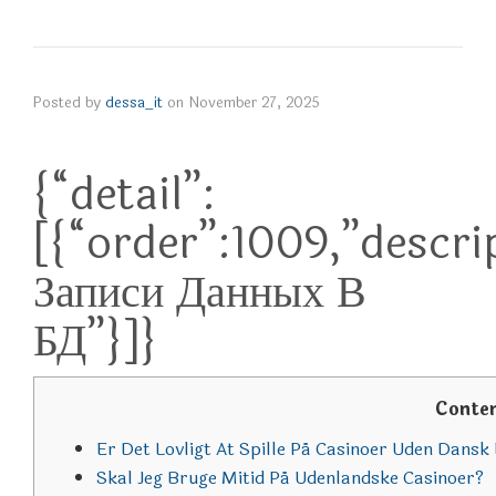
Posted by
dessa_it
on
November 27, 2025
{“detail”:
[{“order”:1009,”descr
Записи Данных В
БД”}]}
Conte
Er Det Lovligt At Spille På Casinoer Uden Dansk
Skal Jeg Bruge Mitid På Udenlandske Casinoer?