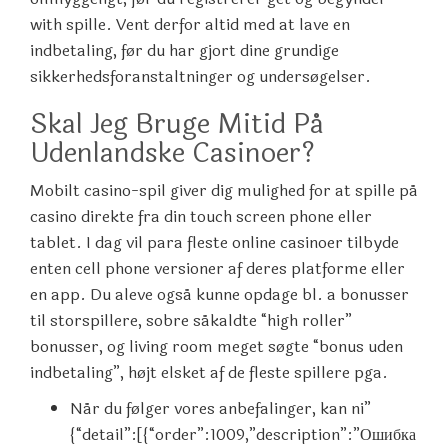
with spille. Vent derfor altid med at lave en
indbetaling, før du har gjort dine grundige
sikkerhedsforanstaltninger og undersøgelser.
Skal Jeg Bruge Mitid På
Udenlandske Casinoer?
Mobilt casino-spil giver dig mulighed for at spille på
casino direkte fra din touch screen phone eller
tablet. I dag vil para fleste online casinoer tilbyde
enten cell phone versioner af deres platforme eller
en app. Du aleve også kunne opdage bl. a bonusser
til storspillere, sobre såkaldte “high roller”
bonusser, og living room meget søgte “bonus uden
indbetaling”, højt elsket af de fleste spillere pga.
Når du følger vores anbefalinger, kan ni”
{“detail”:[{“order”:1009,”description”:”Ошибка