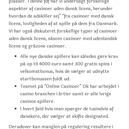
plasser. I denne fdf har vi undersøgt forskellige
aspekter af casinoer uden dansk licens, herunder
hvordan de adskiller sej” “fra casinoer med dansk
licens, lovligheden af at spille på dem fra Danmark.
Vi har også diskuteret forskellige typer af casinoer
uden dansk licens, såsom casinoer med udenlandsk
licens og gråzone casinoer.
Alle nye danske spillere kan således gøre krav
på op til 4000 euro samt 300 gratis spins i
velkomstbonus, hvis de vælger at udnytte
startbonussen fuldt ud.
Teamet på “Online Casinoer” Dk har arbejdet i
casino branchen i årtier samt er alle ivrige
casinos spillere.
I hvert fald hvis man spørger de tusindvis af
danskere, der vælger at skifte designated.
Derudover kan manglen på regulering resultere i