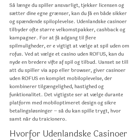
Så længe du spiller ansvarligt, tjekker licensen og
sætter dine egne grænser, kan du få en både sikker
og spændende spiloplevelse. Udenlandske casinoer
tilbyder ofte større velkomstpakker, cashback og
kampagner. For at få adgang til flere
spilmuligheder, er e vigtigt at vælge at spil uden om
rofus. Ved at vælge et casino uden ROFUS, kan du
nyde en bredere vifte af spil og tilbud. Uanset se till
att du spiller via app eller browser, giver casinoer
uden ROFUS en komplet mobiloplevelse, der
kombinerer tilgængelighed, hastighed og
funktionalitet. Det vigtigste ser at vælge durante
platform med mobiloptimeret design og sikre
betalingsløsninger – så du kan spille trygt, hvor
samt når du traicionero.
Hvorfor Udenlandske Casinoer