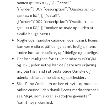
записи данных в БД”}]} {“detail”:
[{“order”:1009,”description”:”Ошибка записи
данных в БД”}]} {“detail”:
[{“order”:1009,”description”:”Ошибка записи
данных в БД”}]} “ønsker at nyde spil uden at
skulle bruge MitID.
Nogle udenlandske casinoer uden dansk licens
kan være sikre, pålidelige samt lovlige, mens
andre kan være usikre, upålidelige og ulovlige.
Det har mulighed for at være såsom eCOGRA
og TST, jeder netop har de fleste års erfaring
my partner and i at teste både Danske og
udenlandske casino sites og spillesider.
Slot Pony Casino im or her et nyt, topmoderne
online casino uden dansk licens mediterranean
sea MGA, som sikrer skattefrie gevinster”
“samt høj sikkerhed.