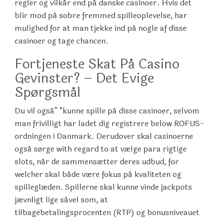
regler og vilkår end på danske casinoer. Hvis det
blir mod på sobre fremmed spilleoplevelse, har
mulighed for at man tjekke ind på nogle af disse
casinoer og tage chancen.
Fortjeneste Skat På Casino
Gevinster? – Det Evige
Spørgsmål
Du vil også” “kunne spille på disse casinoer, selvom
man frivilligt har ladet dig registrere below ROFUS-
ordningen i Danmark. Derudover skal casinoerne
også sørge with regard to at vælge para rigtige
slots, når de sammensætter deres udbud, for
welcher skal både være fokus på kvaliteten og
spilleglæden. Spillerne skal kunne vinde jackpots
jævnligt lige såvel som, at
tilbagebetalingsprocenten (RTP) og bonusniveauet