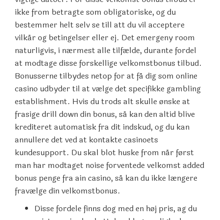
ikke from betragte som obligatoriske, og du
bestemmer helt selv se till att du vil acceptere
vilkår og betingelser eller ej. Det emergeny room
naturligvis, i nærmest alle tilfælde, durante fordel
at modtage disse forskellige velkomstbonus tilbud.
Bonusserne tilbydes netop for at få dig som online
casino udbyder til at vælge det specifikke gambling
establishment. Hvis du trods alt skulle ønske at
frasige drill down din bonus, så kan den altid blive
krediteret automatisk fra dit indskud, og du kan
annullere det ved at kontakte casinoets
kundesupport. Du skal blot huske from når først
man har modtaget noise forventede velkomst added
bonus penge fra ain casino, så kan du ikke længere
fravælge din velkomstbonus.
Disse fordele finns dog med en høj pris, ag du