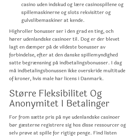
casino uden indskud og lære casinospillene og
spillemaskinerne og slots rekvisitter og
gulvslibemaskiner at kende.
Highroller bonusser ser i den grad en ting, och
hører udenlandske casinoer til. Dog er der blevet
lagt en dæmper på de vildeste bonusser av
forbindelse, efter at den danske spillemyndighed
satte begrænsning på indbetalingsbonusser. I dag
må indbetalingsbonussen ikke overskride multitude
of kroner, hvis male har licens i Danmark.
Større Fleksibilitet Og
Anonymitet I Betalinger
For from sætte pris på nye udenlandske casinoer
bør gæsterne registrere sig hos disse ressourcer og
selv prøve at spille for rigtige penge. Find listen