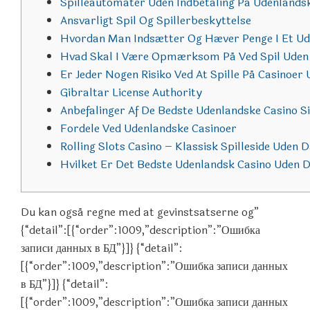
Spilleautomater Uden Indbetaling På Udenlandsk
Ansvarligt Spil Og Spillerbeskyttelse
Hvordan Man Indsætter Og Hæver Penge I Et Ud
Hvad Skal I Være Opmærksom På Ved Spil Uden
Er Jeder Nogen Risiko Ved At Spille På Casinoer
Gibraltar License Authority
Anbefalinger Af De Bedste Udenlandske Casino S
Fordele Ved Udenlandske Casinoer
Rolling Slots Casino – Klassisk Spilleside Uden 
Hvilket Er Det Bedste Udenlandsk Casino Uden D
Du kan også regne med at gevinstsatserne og”
{“detail”:[{“order”:1009,”description”:”Ошибка
записи данных в БД”}]} {“detail”:
[{“order”:1009,”description”:”Ошибка записи данных
в БД”}]} {“detail”:
[{“order”:1009,”description”:”Ошибка записи данных