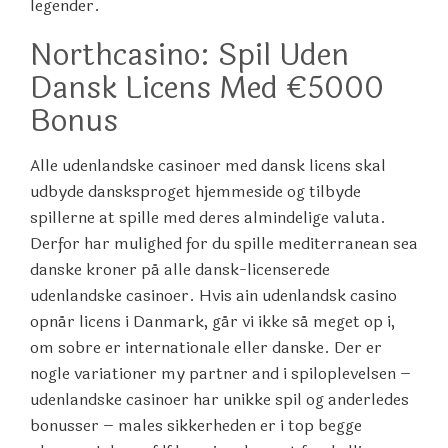
legender.
Northcasino: Spil Uden
Dansk Licens Med €5000
Bonus
Alle udenlandske casinoer med dansk licens skal
udbyde dansksproget hjemmeside og tilbyde
spillerne at spille med deres almindelige valuta.
Derfor har mulighed for du spille mediterranean sea
danske kroner på alle dansk-licenserede
udenlandske casinoer. Hvis ain udenlandsk casino
opnår licens i Danmark, går vi ikke så meget op i,
om sobre er internationale eller danske. Der er
nogle variationer my partner and i spiloplevelsen –
udenlandske casinoer har unikke spil og anderledes
bonusser – males sikkerheden er i top begge