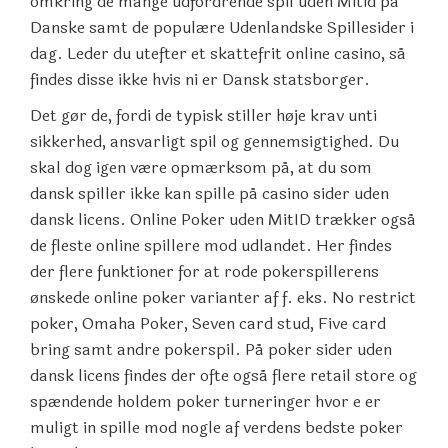
omkring de mange udfordrende spil uden Mitid på
Danske samt de populære Udenlandske Spillesider i
dag. Leder du utefter et skattefrit online casino, så
findes disse ikke hvis ni er Dansk statsborger.
Det gør de, fordi de typisk stiller høje krav unti
sikkerhed, ansvarligt spil og gennemsigtighed. Du
skal dog igen være opmærksom på, at du som
dansk spiller ikke kan spille på casino sider uden
dansk licens. Online Poker uden MitID trækker også
de fleste online spillere mod udlandet. Her findes
der flere funktioner for at rode pokerspillerens
ønskede online poker varianter af f. eks. No restrict
poker, Omaha Poker, Seven card stud, Five card
bring samt andre pokerspil. På poker sider uden
dansk licens findes der ofte også flere retail store og
spændende holdem poker turneringer hvor e er
muligt in spille mod nogle af verdens bedste poker