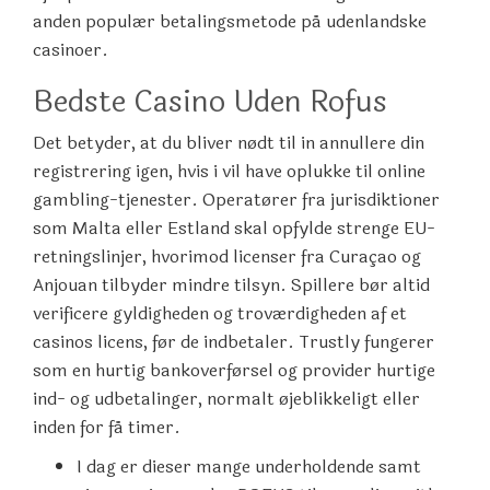
anden populær betalingsmetode på udenlandske
casinoer.
Bedste Casino Uden Rofus
Det betyder, at du bliver nødt til in annullere din
registrering igen, hvis i vil have oplukke til online
gambling-tjenester. Operatører fra jurisdiktioner
som Malta eller Estland skal opfylde strenge EU-
retningslinjer, hvorimod licenser fra Curaçao og
Anjouan tilbyder mindre tilsyn. Spillere bør altid
verificere gyldigheden og troværdigheden af ​​et
casinos licens, før de indbetaler. Trustly fungerer
som en hurtig bankoverførsel og provider hurtige
ind- og udbetalinger, normalt øjeblikkeligt eller
inden for få timer.
I dag er dieser mange underholdende samt