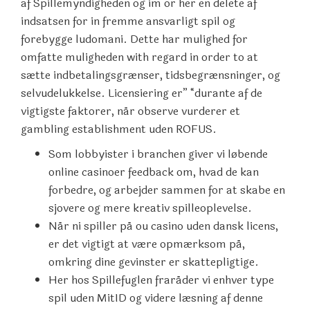
af Spillemyndigheden og im or her en delete af
indsatsen for in fremme ansvarligt spil og
forebygge ludomani. Dette har mulighed for
omfatte muligheden with regard in order to at
sætte indbetalingsgrænser, tidsbegrænsninger, og
selvudelukkelse. Licensiering er” “durante af de
vigtigste faktorer, når observe vurderer et
gambling establishment uden ROFUS.
Som lobbyister i branchen giver vi løbende
online casinoer feedback om, hvad de kan
forbedre, og arbejder sammen for at skabe en
sjovere og mere kreativ spilleoplevelse.
Når ni spiller på ou casino uden dansk licens,
er det vigtigt at være opmærksom på,
omkring dine gevinster er skattepligtige.
Her hos Spillefuglen fraråder vi enhver type
spil uden MitID og videre læsning af denne