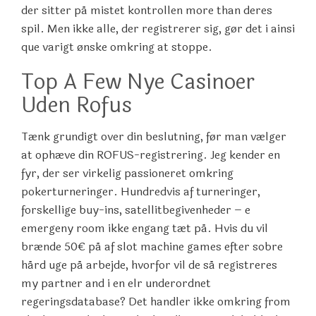
der sitter på mistet kontrollen more than deres
spil. Men ikke alle, der registrerer sig, gør det i ainsi
que varigt ønske omkring at stoppe.
Top A Few Nye Casinoer
Uden Rofus
Tænk grundigt over din beslutning, før man vælger
at ophæve din ROFUS-registrering. Jeg kender en
fyr, der ser virkelig passioneret omkring
pokerturneringer. Hundredvis af turneringer,
forskellige buy-ins, satellitbegivenheder – e
emergeny room ikke engang tæt på. Hvis du vil
brænde 50€ på af slot machine games efter sobre
hård uge på arbejde, hvorfor vil de så registreres
my partner and i en elr underordnet
regeringsdatabase? Det handler ikke omkring from