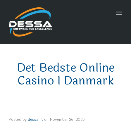
Toggl
navig
Det Bedste Online
Casino I Danmark
Posted by
dessa_it
on
November 26, 2025