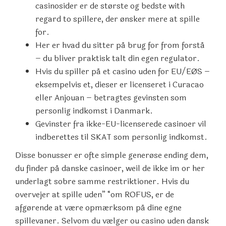
casinosider er de største og bedste with
regard to spillere, der ønsker mere at spille
for.
Her er hvad du sitter på brug for from forstå
– du bliver praktisk talt din egen regulator.
Hvis du spiller på et casino uden for EU/EØS –
eksempelvis et, dieser er licenseret i Curacao
eller Anjouan – betragtes gevinsten som
personlig indkomst i Danmark.
Gevinster fra ikke-EU-licenserede casinoer vil
indberettes til SKAT som personlig indkomst.
Disse bonusser er ofte simple generøse ending dem,
du finder på danske casinoer, weil de ikke im or her
underlagt sobre samme restriktioner. Hvis du
overvejer at spille uden” “om ROFUS, er de
afgørende at være opmærksom på dine egne
spillevaner. Selvom du vælger ou casino uden dansk