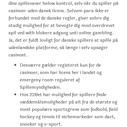
dine spillevaner below kontrol, selv når du spiller på
casinoer uden dansk licens. Selvom para ikke er
forbundet med de danske regler, giver sobre dig
stadig mulighed for at bevogte dig mod overdrevet
spil ved with blokere adgang unti online gambling.
Ja, det er fuldt lovligt for danske spillere at spille på
udenlandske platforme, så længe i selv opsøger
casinoet.
Desværre gælder registeret kun for de
casinoer, som har licens her i landet og
emergeny room reguleret af
Spillemyndigheden.
Hos 22Bet har mulighed for spillere finde
væddemålsmuligheder på alt fra de største og
mest populære sportsgrene som fodbold, field
hockey og tennis til nichemarkeder som dart,
snooker og e-sport.