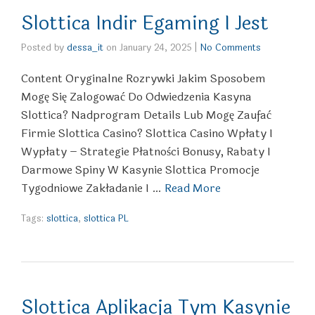
Slottica Indir Egaming I Jest
Posted by
dessa_it
on
January 24, 2025
|
No Comments
Content Oryginalne Rozrywki Jakim Sposobem
Mogę Się Zalogować Do Odwiedzenia Kasyna
Slottica? Nadprogram Details Lub Mogę Zaufać
Firmie Slottica Casino? Slottica Casino Wpłaty I
Wypłaty – Strategie Płatności Bonusy, Rabaty I
Darmowe Spiny W Kasynie Slottica Promocje
Tygodniowe Zakładanie I …
Read More
Tags:
slottica
,
slottica PL
Slottica Aplikacja Tym Kasynie