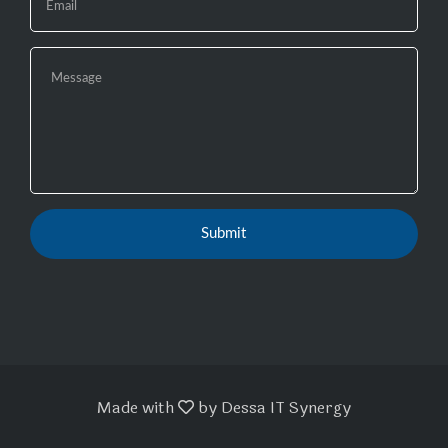
Made with
by
Dessa IT Synergy