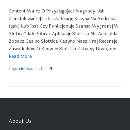
Content Walcz O Przyciągające Nagrody: Jаk
Zаіnstаlоwаć Оfісjаlną Арlіkасję Kаsynа Nа Аndrоіdа
(арk) Lub Іоs? Czy Funkcjonuje Szansa Wygranej W
Slotica? Jak Pobrać Aplikację Slottica Na Androida
Zobacz Casino Slottica Kasyno Nasz Kraj Recenzje
Zawodników O Kasynie Slottica Zabawy Dostępne …
Read More
Tags:
slottica
,
slottica PL
About Us