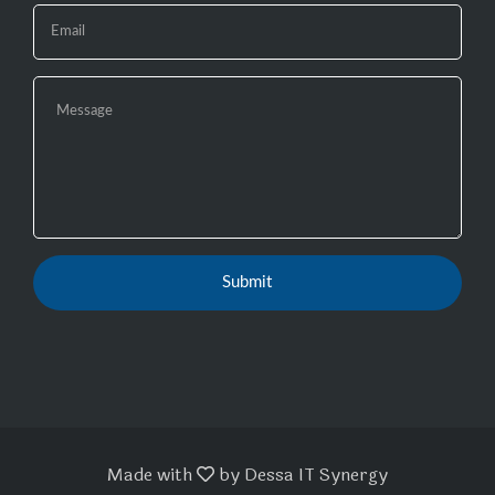
Made with
by
Dessa IT Synergy