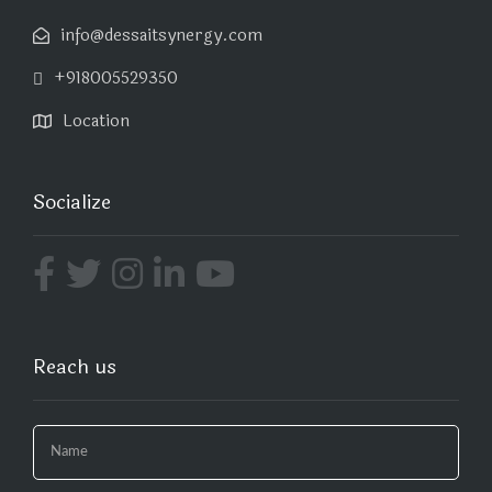
info@dessaitsynergy.com
+918005529350
Location
Socialize
Reach us