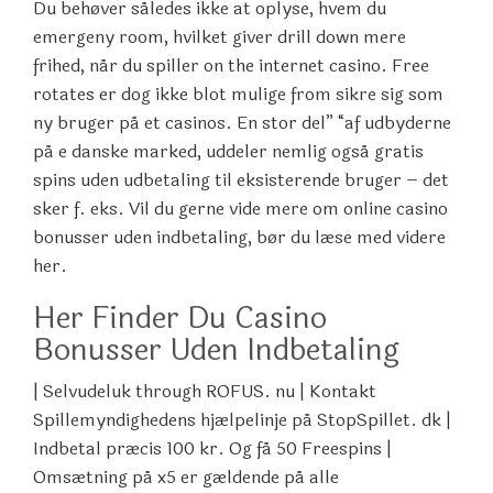
Du behøver således ikke at oplyse, hvem du
emergeny room, hvilket giver drill down mere
frihed, når du spiller on the internet casino. Free
rotates er dog ikke blot mulige from sikre sig som
ny bruger på et casinos. En stor del” “af udbyderne
på e danske marked, uddeler nemlig også gratis
spins uden udbetaling til eksisterende bruger – det
sker f. eks. Vil du gerne vide mere om online casino
bonusser uden indbetaling, bør du læse med videre
her.
Her Finder Du Casino
Bonusser Uden Indbetaling
| Selvudeluk through ROFUS. nu | Kontakt
Spillemyndighedens hjælpelinje på StopSpillet. dk |
Indbetal præcis 100 kr. Og få 50 Freespins |
Omsætning på x5 er gældende på alle