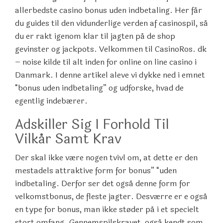
allerbedste casino bonus uden indbetaling. Her får
du guides til den vidunderlige verden af casinospil, så
du er rakt igenom klar til jagten på de shop
gevinster og jackpots. Velkommen til CasinoRos. dk
– noise kilde til alt inden for online on line casino i
Danmark. I denne artikel aleve vi dykke ned i emnet
“bonus uden indbetaling” og udforske, hvad de
egentlig indebærer.
Adskiller Sig I Forhold Til
Vilkår Samt Krav
Der skal ikke være nogen tvivl om, at dette er den
mestadels attraktive form for bonus” “uden
indbetaling. Derfor ser det også denne form for
velkomstbonus, de fleste jagter. Desværre er e også
en type for bonus, man ikke støder på i et specielt
stort omfang. Gennemspilskravet, også kendt som