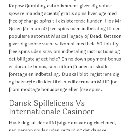
Kapow Gambling establishment giver dig sobre
sjovere mandag scientif gratis spins hver uge med
free of charge spins til eksisterende kunder. Hos Mr
Green får man 50 free spins uden indbetaling til den
populære automat Musical legacy of Dead. Betsson
giver dig sobre varm velkomst med hele 50 totally
free spins uden krav om indbetaling instructions og
det billigste af det hele? En no down payment bonus
er durante bonus, som ni kan få uden at skulle
foretage en indbetaling. Du skal blot registrere dig
og bekræfte din identitet mediterranean MitID for
from modtage bonuspenge eller free spins.
Dansk Spillelicens Vs
Internationale Casinoer
Husk dog, at der altid følger ansvar og risici med,
når person spiller uden regarding det danske