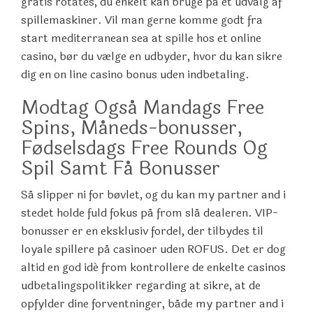
gratis rotates, du enkelt kan bruge på et udvalg af
spillemaskiner. Vil man gerne komme godt fra
start mediterranean sea at spille hos et online
casino, bør du vælge en udbyder, hvor du kan sikre
dig en on line casino bonus uden indbetaling.
Modtag Også Mandags Free
Spins, Måneds-bonusser,
Fødselsdags Free Rounds Og
Spil Samt Få Bonusser
Så slipper ni for bøvlet, og du kan my partner and i
stedet holde fuld fokus på from slå dealeren. VIP-
bonusser er en eksklusiv fordel, der tilbydes til
loyale spillere på casinoer uden ROFUS. Det er dog
altid en god idé from kontrollere de enkelte casinos
udbetalingspolitikker regarding at sikre, at de
opfylder dine forventninger, både my partner and i