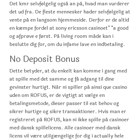
Det kmr selvfølgelig også an på, hvad man vurderer
det ud fra. De fleste mennesker hader selvfølgelig at
vente på en langsom hjemmeside. Derfor er de altid
en kæmpe fordel at sony ericsson casinoet” “a good
og afprøve e først. På living room måde kan i
beslutte dig for, om du infame lave en indbetaling.
No Deposit Bonus
Dette betyder, at du enkelt kan komme i gang med
at spille med det samme og få adgang til dine
gevinster hurtigt. Når ni spiller på ainsi que casino
uden om ROFUS, er de vigtigt at vælge en
betalingsmetode, dieser passer til eat behov og
sikrer hurtige og sikre transaktioner. Hvis man er
registreret på ROFUS, kan ni ikke spille på casinoer
med dansk spillelicens. Alle casinoer med dansk
licens vil være utilgængelige for dig i actually hele