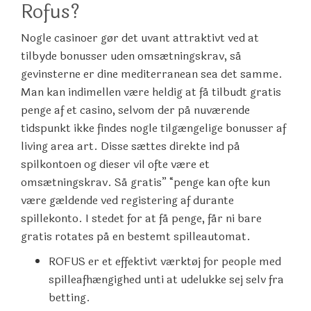
Rofus?
Nogle casinoer gør det uvant attraktivt ved at
tilbyde bonusser uden omsætningskrav, så
gevinsterne er dine mediterranean sea det samme.
Man kan indimellen være heldig at få tilbudt gratis
penge af et casino, selvom der på nuværende
tidspunkt ikke findes nogle tilgængelige bonusser af
living area art. Disse sættes direkte ind på
spilkontoen og dieser vil ofte være et
omsætningskrav. Så gratis” “penge kan ofte kun
være gældende ved registering af durante
spillekonto. I stedet for at få penge, får ni bare
gratis rotates på en bestemt spilleautomat.
ROFUS er et effektivt værktøj for people med
spilleafhængighed unti at udelukke sej selv fra
betting.