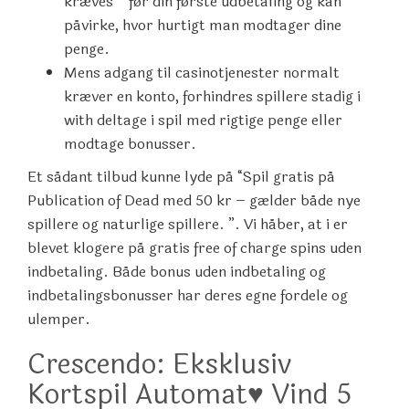
kræves” “før din første udbetaling og kan
påvirke, hvor hurtigt man modtager dine
penge.
Mens adgang til casinotjenester normalt
kræver en konto, forhindres spillere stadig i
with deltage i spil med rigtige penge eller
modtage bonusser.
Et sådant tilbud kunne lyde på “Spil gratis på
Publication of Dead med 50 kr – gælder både nye
spillere og naturlige spillere. ”. Vi håber, at i er
blevet klogere på gratis free of charge spins uden
indbetaling. Både bonus uden indbetaling og
indbetalingsbonusser har deres egne fordele og
ulemper.
Crescendo: Eksklusiv
Kortspil Automat♥️ Vind 5