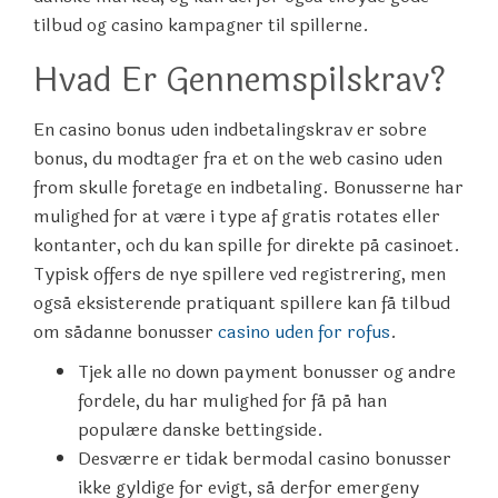
tilbud og casino kampagner til spillerne.
Hvad Er Gennemspilskrav?
En casino bonus uden indbetalingskrav er sobre
bonus, du modtager fra et on the web casino uden
from skulle foretage en indbetaling. Bonusserne har
mulighed for at være i type af gratis rotates eller
kontanter, och du kan spille for direkte på casinoet.
Typisk offers de nye spillere ved registrering, men
også eksisterende pratiquant spillere kan få tilbud
om sådanne bonusser
casino uden for rofus
.
Tjek alle no down payment bonusser og andre
fordele, du har mulighed for få på han
populære danske bettingside.
Desværre er tidak bermodal casino bonusser
ikke gyldige for evigt, så derfor emergeny