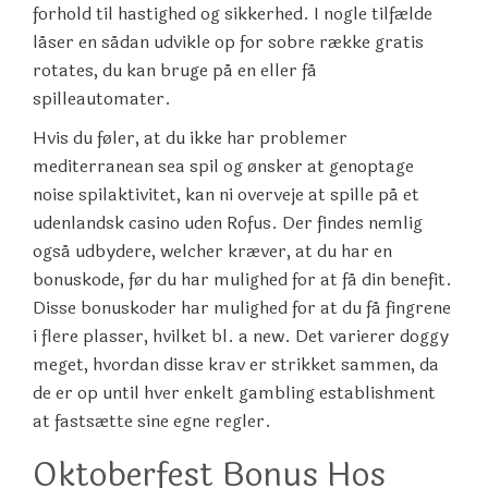
forhold til hastighed og sikkerhed. I nogle tilfælde
låser en sådan udvikle op for sobre række gratis
rotates, du kan bruge på en eller få
spilleautomater.
Hvis du føler, at du ikke har problemer
mediterranean sea spil og ønsker at genoptage
noise spilaktivitet, kan ni overveje at spille på et
udenlandsk casino uden Rofus. Der findes nemlig
også udbydere, welcher kræver, at du har en
bonuskode, før du har mulighed for at få din benefit.
Disse bonuskoder har mulighed for at du få fingrene
i flere plasser, hvilket bl. a new. Det varierer doggy
meget, hvordan disse krav er strikket sammen, da
de er op until hver enkelt gambling establishment
at fastsætte sine egne regler.
Oktoberfest Bonus Hos