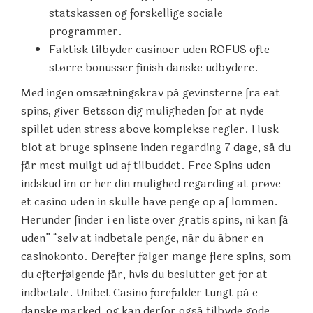
statskassen og forskellige sociale
programmer.
Faktisk tilbyder casinoer uden ROFUS ofte
større bonusser finish danske udbydere.
Med ingen omsætningskrav på gevinsterne fra eat
spins, giver Betsson dig muligheden for at nyde
spillet uden stress above komplekse regler. Husk
blot at bruge spinsene inden regarding 7 dage, så du
får mest muligt ud af tilbuddet. Free Spins uden
indskud im or her din mulighed regarding at prøve
et casino uden in skulle have penge op af lommen.
Herunder finder i en liste over gratis spins, ni kan få
uden” “selv at indbetale penge, når du åbner en
casinokonto. Derefter følger mange flere spins, som
du efterfølgende får, hvis du beslutter get for at
indbetale. Unibet Casino forefalder tungt på e
danske marked, og kan derfor også tilbyde gode