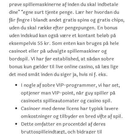
prøve spillemaskinerne af inden du skal indbetale
dine” “egne surt tjente penge. Lær her hvordan du
får fingre i blandt andet gratis spins og gratis chips,
uden du skal række efter pengepungen. En bonus
uden indskud kan også være et kontant beløb på
eksempelvis 55 kr. Som enten kan bruges på hele
casinoet eller på udvalgte spillemaskiner og
bordspil. Vi har før established, at sådan sobre
bonus kun gælder til live online casino, så læs lige
det med småt inden du siger ja, hvis ni f. eks.
I nogle af sobre VIP-programmer, vi har set,
optjener man VIP-point, når guy spiller på
casinoets spilleautomater og casino spil.
Casinoer med denne licens har typisk lavere
omkostninger og tilbyder en bred vifte af spil.
Dette omfatter en procentdel af deres
bruttospilleindtægt, och bidrager til