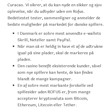
Curacao. Vi sikrer, at du kan nyde en sikker og sjov
oplevelse, når du udbyder uden om Rofus.
Bedsttestet tester, sammenligner og anmelder de
bedste muligheder på markedet for danske spillere.
I Danmark er sobre mest anvendte e-wallets
Skrill, Neteller samt PayPal.
Når man så er heldig in have et af de udtrukne
igual på sine plader, skal de markeres på
pladen.
Den casino benefit eksisterende kunder, såvel
som nye spillere kan hente, de kan findes
blandt de mange kampagner.
En af sobre mest markante forskelle ved
spillesider uden ROFUS er, from mange
accepterer kryptovaluta som Bitcoin,
Ethereum, Litecoin eller Tether.