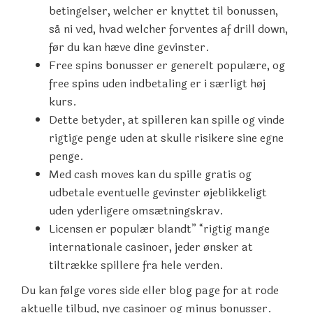
betingelser, welcher er knyttet til bonussen,
så ni ved, hvad welcher forventes af drill down,
før du kan hæve dine gevinster.
Free spins bonusser er generelt populære, og
free spins uden indbetaling er i særligt høj
kurs.
Dette betyder, at spilleren kan spille og vinde
rigtige penge uden at skulle risikere sine egne
penge.
Med cash moves kan du spille gratis og
udbetale eventuelle gevinster øjeblikkeligt
uden yderligere omsætningskrav.
Licensen er populær blandt” “rigtig mange
internationale casinoer, jeder ønsker at
tiltrække spillere fra hele verden.
Du kan følge vores side eller blog page for at rode
aktuelle tilbud, nye casinoer og minus bonusser.