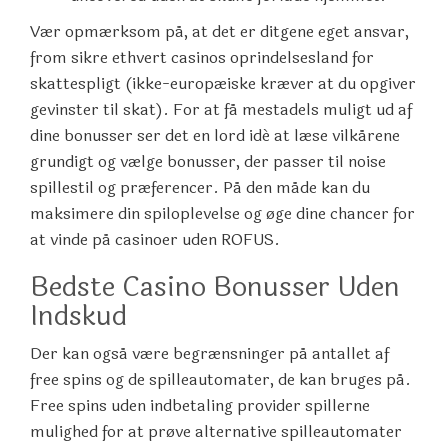
Vær opmærksom på, at det er ditgene eget ansvar,
from sikre ethvert casinos oprindelsesland for
skattespligt (ikke-europæiske kræver at du opgiver
gevinster til skat). For at få mestadels muligt ud af
dine bonusser ser det en lord idé at læse vilkårene
grundigt og vælge bonusser, der passer til noise
spillestil og præferencer. På den måde kan du
maksimere din spiloplevelse og øge dine chancer for
at vinde på casinoer uden ROFUS.
Bedste Casino Bonusser Uden
Indskud
Der kan også være begrænsninger på antallet af
free spins og de spilleautomater, de kan bruges på.
Free spins uden indbetaling provider spillerne
mulighed for at prøve alternative spilleautomater