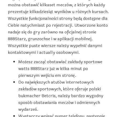
można obstawić kilkaset meczów, z których każdy
prezentuje kilkadziesiąt wyników u różnych kursach.
Wszystkie funkcjonalności strony będą dostępne dla
Ciebie natychmiast po rejestracji. Utworzone konto
nadaje się do gry zarówno na oficjalnej stronie
888Starz, grunzochse i w aplikacji mobilnej.
Wszystkie puste wiersze należy wypełnić danymi
kontaktowymi i actually osobowymi.
Możesz zacząć obstawiać zakłady sportowe
watts 888Starz już w kilka minut po
pierwszym wejściu em stronę.
Do największych atutów internetowych
zakładów sportowych, które oferuje polski
bukmacher Betcris, należy bardzo wygodny
sposób obstawiania meczów i odmiennych
wydarzeń.
Wystarczy wpisać numer telefonu, następnie