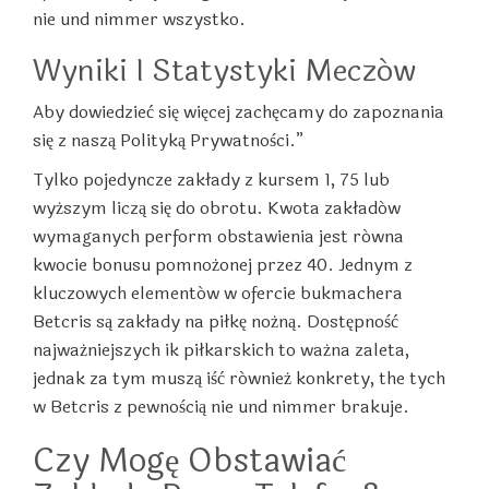
nie und nimmer wszystko.
Wyniki I Statystyki Meczów
Aby dowiedzieć się więcej zachęcamy do zapoznania
się z naszą Polityką Prywatności.”
Tylko pojedyncze zakłady z kursem 1, 75 lub
wyższym liczą się do obrotu. Kwota zakładów
wymaganych perform obstawienia jest równa
kwocie bonusu pomnożonej przez 40. Jednym z
kluczowych elementów w ofercie bukmachera
Betcris są zakłady na piłkę nożną. Dostępność
najważniejszych ik piłkarskich to ważna zaleta,
jednak za tym muszą iść również konkrety, the tych
w Betcris z pewnością nie und nimmer brakuje.
Czy Mogę Obstawiać