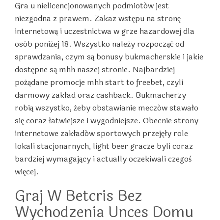
Gra u nielicencjonowanych podmiotów jest
niezgodna z prawem. Zakaz wstępu na stronę
internetową i uczestnictwa w grze hazardowej dla
osób poniżej 18. Wszystko należy rozpocząć od
sprawdzania, czym są bonusy bukmacherskie i jakie
dostępne są mhh naszej stronie. Najbardziej
pożądane promocje mhh start to freebet, czyli
darmowy zakład oraz cashback. Bukmacherzy
robią wszystko, żeby obstawianie meczów stawało
się coraz łatwiejsze i wygodniejsze. Obecnie strony
internetowe zakładów sportowych przejęły role
lokali stacjonarnych, light beer gracze byli coraz
bardziej wymagający i actually oczekiwali czegoś
więcej.
Graj W Betcris Bez
Wychodzenia Unces Domu