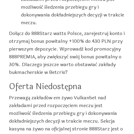
możliwość śledzenia przebiegu gry i
dokonywania dokładniejszych decyzji w trakcie
meczu.
Dołącz do 888Starz watts Polsce, zarejestruj konto i
otrzymaj bonus powitalny +100% do 430 PLN przy
pierwszym depozycie. Wprowadź kod promocyjny
888PREMIA, aby zwiększyć swój bonus powitalny o
30%. Dlaczego jeszcze warto obstawiać zakłady
bukmacherskie w Betcris?
Oferta Niedostępna
Przewagą zakładów em żywo Vulkanbet nad
zakładami przed rozpoczęciem meczu jest
możliwość śledzenia przebiegu gry i dokonywania
dokładniejszych decyzji w trakcie meczu. Sekcja
kasyna na żywo na oficjalnej stronie 888Starz jest o