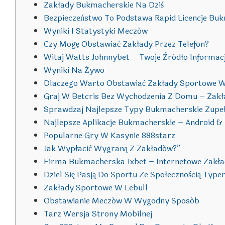
Zakłady Bukmacherskie Na Dziś
Bezpieczeństwo To Podstawa Rapid Licencje Bukm
Wyniki I Statystyki Meczów
Czy Mogę Obstawiać Zakłady Przez Telefon?
Witaj Watts Johnnybet – Twoje Źródło Informacj
Wyniki Na Żywo
Dlaczego Warto Obstawiać Zakłady Sportowe W
Graj W Betcris Bez Wychodzenia Z Domu – Zakł
Sprawdzaj Najlepsze Typy Bukmacherskie Zupe
Najlepsze Aplikacje Bukmacherskie – Android & 
Popularne Gry W Kasynie 888starz
Jak Wypłacić Wygraną Z Zakładów?”
Firma Bukmacherska 1xbet – Internetowe Zakł
Dziel Się Pasją Do Sportu Ze Społecznością Type
Zakłady Sportowe W Lebull
Obstawianie Meczów W Wygodny Sposób
Tarz Wersja Strony Mobilnej