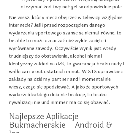
otrzymać kod i wpisać get w odpowiednie pole.
Nie wiesz, który mecz obejrzeć w telewizji względnie
internecie? Jeśli przed rozpoczęciem danego
wydarzenia sportowego szanse są niemal równe, to
be able to może oznaczać niezwykle zacięte i
wyrównane zawody. Oczywiście wynik jest wtedy
trudniejszy do obstawienia, alcohol niemal
identyczny zakład na dziś, to gwarancja braku nudy i
walki carry out ostatnich minut. W STS sprawdzisz
zakłady na dziś my partner and i momentalnie
wiesz, czego się spodziewać. A jako że sportowych
wydarzeń każdego dnia nie brakuje, to braku
rywalizacji nie und nimmer ma co się obawiać.
Najlepsze Aplikacje
Bukmacherskie – Android &