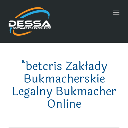
Toggl
navig
“betcris Zakłady
Bukmacherskie
Legalny Bukmacher
Online