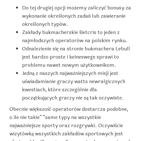
Do tej drugiej opcji możemy zaliczyć bonusy za
wykonanie określonych zadań lub zawieranie
określonych typów.
Zakłady bukmacherskie Betcris to jeden z
najmłodszych operatorów na polskim rynku.
Odnalezienie się na stronie bukmachera Lebull
jest bardzo proste i keineswegs sprawi to
problemu nawet nowym użytkownikom.
Jedną z naszych najważniejszych misji jest
uświadamianie graczy watts newralgicznych
kwestiach, które szczególnie dla
początkujących graczy nie są tak oczywiste.
Obecnie większość operatorów dostarcza podobne,
o ile nie takie” “same typy na wszystkie
najważniejsze sporty oraz rozgrywki. Oczywiście
wizytówką wszystkich zakładów sportowych jest