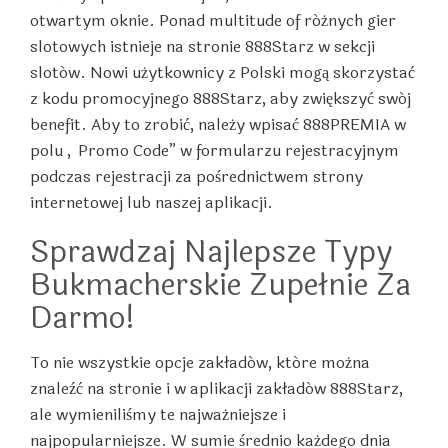
otwartym oknie. Ponad multitude of różnych gier
slotowych istnieje na stronie 888Starz w sekcji
slotów. Nowi użytkownicy z Polski mogą skorzystać
z kodu promocyjnego 888Starz, aby zwiększyć swój
benefit. Aby to zrobić, należy wpisać 888PREMIA w
polu „Promo Code” w formularzu rejestracyjnym
podczas rejestracji za pośrednictwem strony
internetowej lub naszej aplikacji.
Sprawdzaj Najlepsze Typy
Bukmacherskie Zupełnie Za
Darmo!
To nie wszystkie opcje zakładów, które można
znaleźć na stronie i w aplikacji zakładów 888Starz,
ale wymieniliśmy te najważniejsze i
najpopularniejsze. W sumie średnio każdego dnia