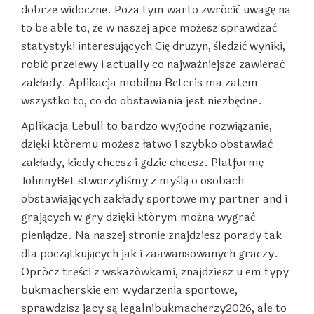
dobrze widoczne. Poza tym warto zwrócić uwagę na
to be able to, że w naszej apce możesz sprawdzać
statystyki interesujących Cię drużyn, śledzić wyniki,
robić przelewy i actually co najważniejsze zawierać
zakłady. Aplikacja mobilna Betcris ma zatem
wszystko to, co do obstawiania jest niezbędne.
Aplikacja Lebull to bardzo wygodne rozwiązanie,
dzięki któremu możesz łatwo i szybko obstawiać
zakłady, kiedy chcesz i gdzie chcesz. Platformę
JohnnyBet stworzyliśmy z myślą o osobach
obstawiających zakłady sportowe my partner and i
grających w gry dzięki którym można wygrać
pieniądze. Na naszej stronie znajdziesz porady tak
dla początkujących jak i zaawansowanych graczy.
Oprócz treści z wskazówkami, znajdziesz u em typy
bukmacherskie em wydarzenia sportowe,
sprawdzisz jacy są legalnibukmacherzy2026, ale to