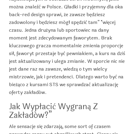
można znaleźć w Polsce. Gładki i przyjemny dla oka
back-red design sprawi, że zawsze będziesz
zadowolony i będziesz mógł spędzić tam” “więcej
czasu. Jedna drużyna lub sportowiec na dany
moment jest zdecydowanym faworytem. Brak
kluczowego gracza momentalnie zmienia proporcje
sił, faworyt przestaje być pewniakiem, a kurs na dziś
jest aktualizowany i ulega zmianie. W sporcie nic nie
jest dane raz na zawsze, wiedzą o tym wielcy
mistrzowie, jak i pretendenci. Dlatego warto być na
bieżąco z kursami STS we sprawdzać aktualizację
oferty zakładów.
Jak Wypłacić Wygraną Z
Zakładów?”
Ale sensacje się zdarzają, some sort of czasem