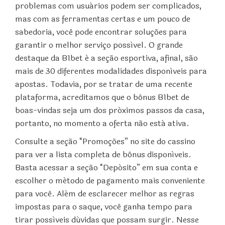
problemas com usuários podem ser complicados,
mas com as ferramentas certas e um pouco de
sabedoria, você pode encontrar soluções para
garantir o melhor serviço possível. O grande
destaque da B1bet é a seção esportiva, afinal, são
mais de 30 diferentes modalidades disponíveis para
apostas. Todavia, por se tratar de uma recente
plataforma, acreditamos que o bônus B1bet de
boas-vindas seja um dos próximos passos da casa,
portanto, no momento a oferta não está ativa.
Consulte a seção “Promoções” no site do cassino
para ver a lista completa de bônus disponíveis.
Basta acessar a seção “Depósito” em sua conta e
escolher o método de pagamento mais conveniente
para você. Além de esclarecer melhor as regras
impostas para o saque, você ganha tempo para
tirar possíveis dúvidas que possam surgir. Nesse