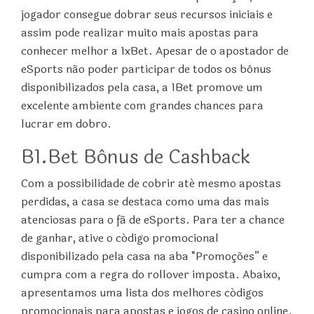
jogador consegue dobrar seus recursos iniciais e
assim pode realizar muito mais apostas para
conhecer melhor a 1xBet. Apesar de o apostador de
eSports não poder participar de todos os bônus
disponibilizados pela casa, a 1Bet promove um
excelente ambiente com grandes chances para
lucrar em dobro.
B1.Bet Bônus de Cashback
Com a possibilidade de cobrir até mesmo apostas
perdidas, a casa se destaca como uma das mais
atenciosas para o fã de eSports. Para ter a chance
de ganhar, ative o código promocional
disponibilizado pela casa na aba “Promoções” e
cumpra com a regra do rollover imposta. Abaixo,
apresentamos uma lista dos melhores códigos
promocionais para apostas e jogos de casino online.