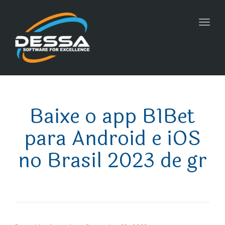
Toggl
navig
Baixe o app B1Bet
para Android e iOS
no Brasil 2023 de gr