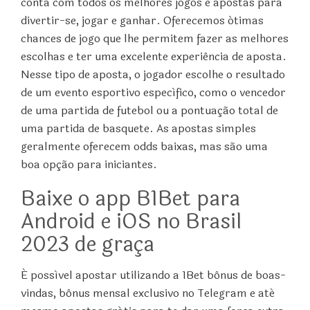
conta com todos os melhores jogos e apostas para
divertir-se, jogar e ganhar. Oferecemos ótimas
chances de jogo que lhe permitem fazer as melhores
escolhas e ter uma excelente experiência de aposta.
Nesse tipo de aposta, o jogador escolhe o resultado
de um evento esportivo específico, como o vencedor
de uma partida de futebol ou a pontuação total de
uma partida de basquete. As apostas simples
geralmente oferecem odds baixas, mas são uma
boa opção para iniciantes.
Baixe o app B1Bet para
Android e iOS no Brasil
2023 de graça
É possível apostar utilizando a 1Bet bônus de boas-
vindas, bônus mensal exclusivo no Telegram e até