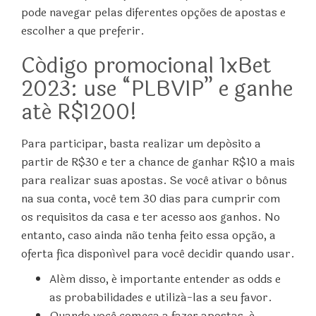
pode navegar pelas diferentes opções de apostas e
escolher a que preferir.
Código promocional 1xBet
2023: use “PLBVIP” e ganhe
até R$1200!
Para participar, basta realizar um depósito a
partir de R$30 e ter a chance de ganhar R$10 a mais
para realizar suas apostas. Se você ativar o bônus
na sua conta, você tem 30 dias para cumprir com
os requisitos da casa e ter acesso aos ganhos. No
entanto, caso ainda não tenha feito essa opção, a
oferta fica disponível para você decidir quando usar.
Além disso, é importante entender as odds e
as probabilidades e utilizá-las a seu favor.
Quando você começa a fazer apostas, é