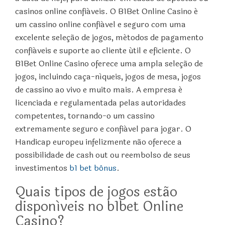
casinos online confiáveis. O B1Bet Online Casino é
um cassino online confiável e seguro com uma
excelente seleção de jogos, métodos de pagamento
confiáveis e suporte ao cliente útil e eficiente. O
B1Bet Online Casino oferece uma ampla seleção de
jogos, incluindo caça-níqueis, jogos de mesa, jogos
de cassino ao vivo e muito mais. A empresa é
licenciada e regulamentada pelas autoridades
competentes, tornando-o um cassino
extremamente seguro e confiável para jogar. O
Handicap europeu infelizmente não oferece a
possibilidade de cash out ou reembolso de seus
investimentos
b1 bet bônus
.
Quais tipos de jogos estão
disponíveis no b1bet Online
Casino?