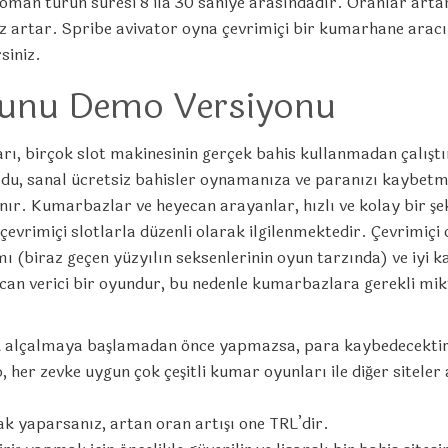
oman turun süresi 8 ila 30 saniye arasındadır. Oranlar arta
z artar. Spribe avivator oyna çevrimiçi bir kumarhane aracı
siniz.
yunu Demo Versiyonu
arı, birçok slot makinesinin gerçek bahis kullanmadan çalıştır
du, sanal ücretsiz bahisler oynamanıza ve paranızı kaybet
nır. Kumarbazlar ve heyecan arayanlar, hızlı ve kolay bir ş
 çevrimiçi slotlarla düzenli olarak ilgilenmektedir. Çevrimiçi
ımı (biraz geçen yüzyılın seksenlerinin oyun tarzında) ve iyi ka
yecan verici bir oyundur, bu nedenle kumarbazlara gerekli mi
k alçalmaya başlamadan önce yapmazsa, para kaybedecektir
 her zevke uygun çok çeşitli kumar oyunları ile diğer siteler
k yaparsanız, artan oran artışı one TRL’dir.