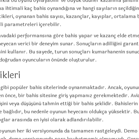
lıkla bu oyunu oynayabilir ve büyük ödüller kazanma şansını e
 ihtimali kaç bahis oynandığına ve hangi sayıların seçildiğin
stikleri, oynanan bahis sayısı, kazançlar, kayıplar, ortalama 
itli parametreleri içerebilir.
avadaki performansına göre bahis yapar ve kazanç elde etmey
eyecan verici bir deneyim sunar. Sonuçların adilliğini garant
sini kullanır. Bu sayede, turun sonuçları kumarhanenin sunuc
 doğrudan oyuncuların önünde oluşturulur.
kleri
t gibi popüler bahis sitelerinde oynanmaktadır. Ancak, oyunun
en önce, bir bahis sitesine giriş yapmanız gerekmektedir. Av
lişini veya düşüşünü tahmin ettiği bir bahis şeklidir. Bahisl
 bağlıdır, bu nedenle oyunun heyecanı oldukça yüksektir. Bu
lar arasında en iyisi olarak adlandırılabilir.
 oyunun her iki versiyonunda da tamamen rastgeleydi. Demo 
fark, demo versiyonunda para kaybetmemiş olmamızdı. Gerç