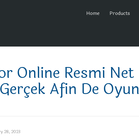
Home
Products
or Online Resmi Net 
Gerçek Afin De Oyu
ry 28, 2023