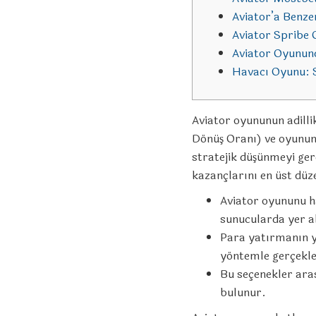
Aviator’a Benze
Aviator Spribe
Aviator Oyunun
Havacı Oyunu: S
Aviator oyununun adilli
Dönüş Oranı) ve oyunun
stratejik düşünmeyi gere
kazançlarını en üst dü
Aviator oyununu h
sunucularda yer al
Para yatırmanın ya
yöntemle gerçekle
Bu seçenekler aras
bulunur.