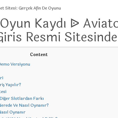
et Sitesi: Gerçek Afin De Oyunu
 Oyun Kaydı ᐉ Aviat
iris Resmi Sitesind
Content
Demo Versiyonu
ri
riş Yapılır?
tesi
Diğer Slotlardan Farkı
Nerede Ve Nasıl Oynanır?
Nasıl Oynanır