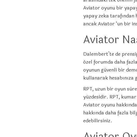
Aviator oyunu bir yapay
yapay zeka tarafından 
ancak Aviator ‘un bir 
Aviator Nas
Dalembert’te de prensip
özel forumda daha fazl
oyunun güvenli bir demo 
kullanarak hesabınıza gi
RPT, uzun bir oyun süre
yüzdesidir. RPT, kumar 
Aviator oyunu hakkında
hakkında daha fazla bil
edebilirsiniz.
Aviator Oy