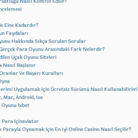
rüstlüğü Nasıl Kontrol Edilir?
ncelemesi
 Eine Kadardır?
un Faydaları
Oyunu Hakkında Sıkça Sorulan Sorular
Gerçek Para Oyunu Arasındaki Fark Nelerdir?
dilen Uçak Oyunu Siteleri
 Nasıl Başlanır
Oranlar Ve Başarı Kuralları
 Oyna
ilerimi Uygulamak Için Ücretsiz Sürümü Nasıl Kullanabilirim
c, Mac, Android, Ios
r Oyunu 1xbet
 Para Içinaviator
k Parayla Oynamak Için En Iyi Online Casino Nasıl Seçilir?
t