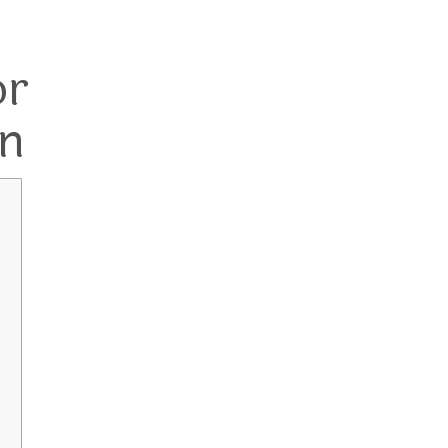
or
en