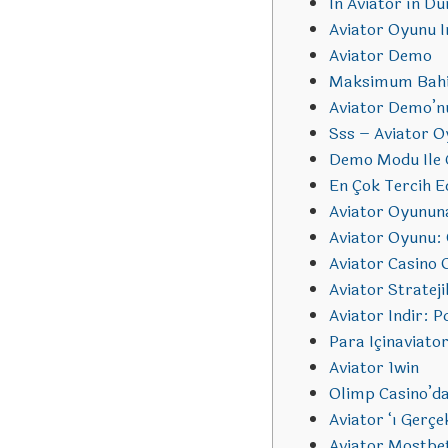
In Aviator’ın Dü
Aviator Oyunu I
Aviator Demo
Maksimum Bahis
Aviator Demo’n
Sss – Aviator 
Demo Modu Ile 
En Çok Tercih E
Aviator Oyununa
Aviator Oyunu: 
Aviator Casino
Aviator Stratej
Aviator Indir: P
Para Içinaviato
Aviator 1win
Olimp Casino’da
Aviator ‘ı Gerçe
Aviator Mostbe