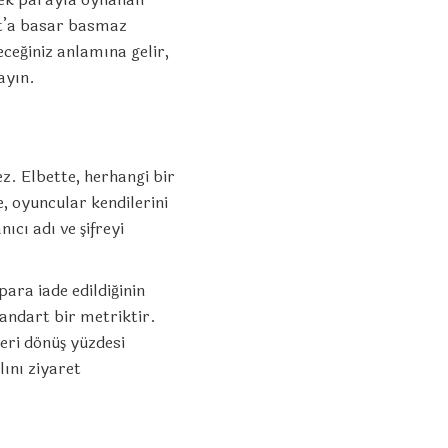
at’a basar basmaz
eğiniz anlamına gelir,
ayın.
z. Elbette, herhangi bir
 oyuncular kendilerini
cı adı ve şifreyi
ara iade edildiğinin
tandart bir metriktir.
eri dönüş yüzdesi
ını ziyaret