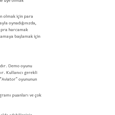
ine üye olmak
in olmak için para
ayla oynadığınızda,
az pra harcamak
ynamaya başlamak için
tadır. Demo oyunu
ır. Kullanıcı gerekli
 “Aviator” oyununun
ogramı puanları ve çok