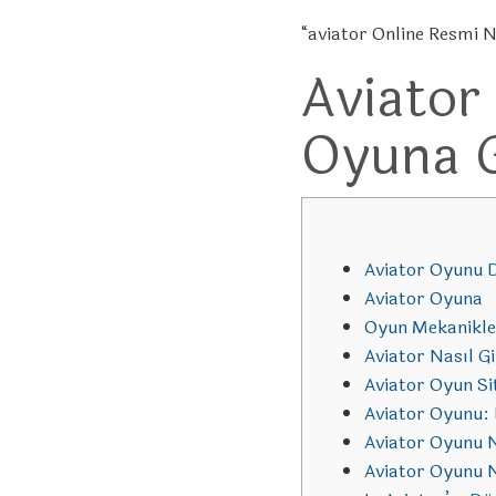
“aviator Online Resmi N
Aviator
Oyuna G
Aviator Oyunu 
Aviator Oyuna
Oyun Mekanikle
Aviator Nasıl Gi
Aviator Oyun Si
Aviator Oyunu: 
Aviator Oyunu 
Aviator Oyunu 