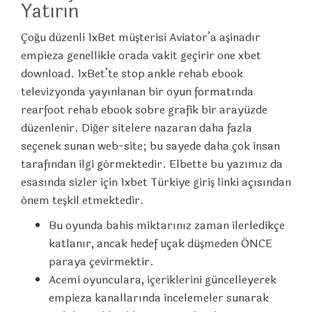
Yatırın
Çoğu düzenli 1xBet müşterisi Aviator’a aşinadır
empieza genellikle orada vakit geçirir one xbet
download. 1xBet’te stop ankle rehab ebook
televizyonda yayınlanan bir oyun formatında
rearfoot rehab ebook sobre grafik bir arayüzde
düzenlenir. Diğer sitelere nazaran daha fazla
seçenek sunan web-site; bu sayede daha çok insan
tarafından ilgi görmektedir. Elbette bu yazımız da
esasında sizler için 1xbet Türkiye giriş linki açısından
önem teşkil etmektedir.
Bu oyunda bahis miktarınız zaman ilerledikçe
katlanır, ancak hedef uçak düşmeden ÖNCE
paraya çevirmektir.
Acemi oyunculara, içeriklerini güncelleyerek
empieza kanallarında incelemeler sunarak