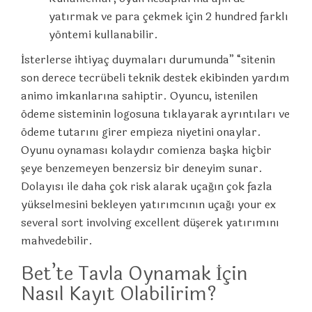
yatırmak ve para çekmek için 2 hundred farklı
yöntemi kullanabilir.
İsterlerse ihtiyaç duymaları durumunda” “sitenin
son derece tecrübeli teknik destek ekibinden yardım
animo imkanlarına sahiptir. Oyuncu, istenilen
ödeme sisteminin logosuna tıklayarak ayrıntıları ve
ödeme tutarını girer empieza niyetini onaylar.
Oyunu oynaması kolaydır comienza başka hiçbir
şeye benzemeyen benzersiz bir deneyim sunar.
Dolayısı ile daha çok risk alarak uçağın çok fazla
yükselmesini bekleyen yatırımcının uçağı your ex
several sort involving excellent düşerek yatırımını
mahvedebilir.
Bet’te Tavla Oynamak İçin
Nasıl Kayıt Olabilirim?