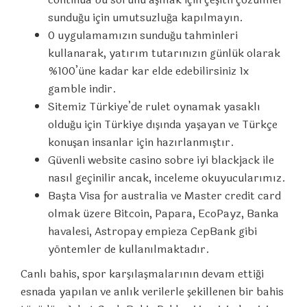
sunduğu için umutsuzluğa kapılmayın.
0 uygulamamızın sunduğu tahminleri
kullanarak, yatırım tutarınızın günlük olarak
%100’üne kadar kar elde edebilirsiniz 1x
gamble indir.
Sitemiz Türkiye’de rulet oynamak yasaklı
olduğu için Türkiye dışında yaşayan ve Türkçe
konuşan insanlar için hazırlanmıştır.
Güvenli website casino sobre iyi blackjack ile
nasıl geçinilir ancak, inceleme okuyucularımız.
Başta Visa for australia ve Master credit card
olmak üzere Bitcoin, Papara, EcoPayz, Banka
havalesi, Astropay empieza CepBank gibi
yöntemler de kullanılmaktadır.
Canlı bahis, spor karşılaşmalarının devam ettiği
esnada yapılan ve anlık verilerle şekillenen bir bahis