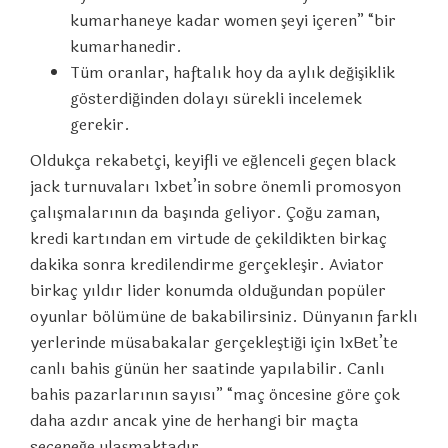
kumarhaneye kadar women şeyi içeren” “bir
kumarhanedir.
Tüm oranlar, haftalık hoy da aylık değişiklik
gösterdiğinden dolayı sürekli incelemek
gerekir.
Oldukça rekabetçi, keyifli ve eğlenceli geçen black
jack turnuvaları 1xbet’in sobre önemli promosyon
çalışmalarının da başında geliyor. Çoğu zaman,
kredi kartından em virtude de çekildikten birkaç
dakika sonra kredilendirme gerçekleşir. Aviator
birkaç yıldır lider konumda olduğundan popüler
oyunlar bölümüne de bakabilirsiniz. Dünyanın farklı
yerlerinde müsabakalar gerçekleştiği için 1xBet’te
canlı bahis günün her saatinde yapılabilir. Canlı
bahis pazarlarının sayısı” “maç öncesine göre çok
daha azdır ancak yine de herhangi bir maçta
seçeneğe ulaşmaktadır.