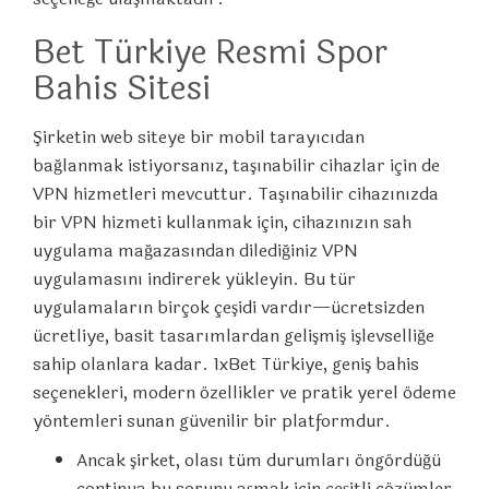
Bet Türkiye Resmi Spor
Bahis Sitesi
Şirketin web siteye bir mobil tarayıcıdan
bağlanmak istiyorsanız, taşınabilir cihazlar için de
VPN hizmetleri mevcuttur. Taşınabilir cihazınızda
bir VPN hizmeti kullanmak için, cihazınızın sah
uygulama mağazasından dilediğiniz VPN
uygulamasını indirerek yükleyin. Bu tür
uygulamaların birçok çeşidi vardır—ücretsizden
ücretliye, basit tasarımlardan gelişmiş işlevselliğe
sahip olanlara kadar. 1xBet Türkiye, geniş bahis
seçenekleri, modern özellikler ve pratik yerel ödeme
yöntemleri sunan güvenilir bir platformdur.
Ancak şirket, olası tüm durumları öngördüğü
continua bu sorunu aşmak için çeşitli çözümler