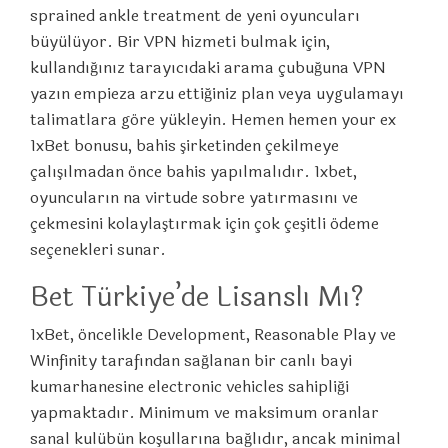
sprained ankle treatment de yeni oyuncuları
büyülüyor. Bir VPN hizmeti bulmak için,
kullandığınız tarayıcıdaki arama çubuğuna VPN
yazın empieza arzu ettiğiniz plan veya uygulamayı
talimatlara göre yükleyin. Hemen hemen your ex
1xBet bonusu, bahis şirketinden çekilmeye
çalışılmadan önce bahis yapılmalıdır. 1xbet,
oyuncuların na virtude sobre yatırmasını ve
çekmesini kolaylaştırmak için çok çeşitli ödeme
seçenekleri sunar.
Bet Türkiye’de Lisanslı Mı?
1xBet, öncelikle Development, Reasonable Play ve
Winfinity tarafından sağlanan bir canlı bayi
kumarhanesine electronic vehicles sahipliği
yapmaktadır. Minimum ve maksimum oranlar
sanal kulübün koşullarına bağlıdır, ancak minimal