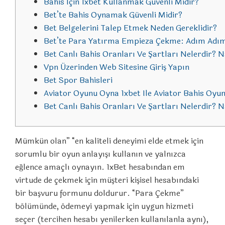
Bahis Için 1xbet Kullanmak Güvenli Midir?
Bet’te Bahis Oynamak Güvenli Midir?
Bet Belgelerini Talep Etmek Neden Gereklidir?
Bet’te Para Yatırma Empieza Çekme: Adım Adım
Bet Canlı Bahis Oranları Ve Şartları Nelerdir? N
Vpn Üzerinden Web Sitesine Giriş Yapın
Bet Spor Bahisleri
Aviator Oyunu Oyna 1xbet Ile Aviator Bahis Oy
Bet Canlı Bahis Oranları Ve Şartları Nelerdir? Na
Mümkün olan” “en kaliteli deneyimi elde etmek için
sorumlu bir oyun anlayışı kullanın ve yalnızca
eğlence amaçlı oynayın. 1xBet hesabından em
virtude de çekmek için müşteri kişisel hesabındaki
bir başvuru formunu doldurur. “Para Çekme”
bölümünde, ödemeyi yapmak için uygun hizmeti
seçer (tercihen hesabı yenilerken kullanılanla aynı),