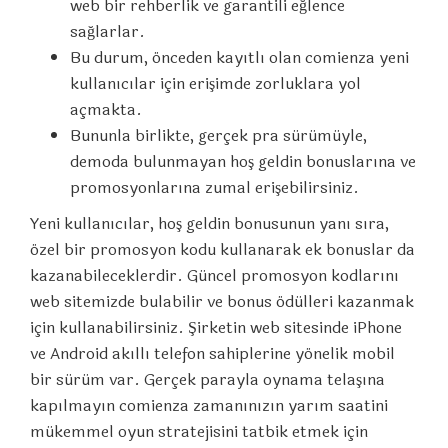
web bir rehberlik ve garantili eğlence
sağlarlar.
Bu durum, önceden kayıtlı olan comienza yeni
kullanıcılar için erişimde zorluklara yol
açmakta.
Bununla birlikte, gerçek pra sürümüyle,
demoda bulunmayan hoş geldin bonuslarına ve
promosyonlarına zumal erişebilirsiniz.
Yeni kullanıcılar, hoş geldin bonusunun yanı sıra,
özel bir promosyon kodu kullanarak ek bonuslar da
kazanabileceklerdir. Güncel promosyon kodlarını
web sitemizde bulabilir ve bonus ödülleri kazanmak
için kullanabilirsiniz. Şirketin web sitesinde iPhone
ve Android akıllı telefon sahiplerine yönelik mobil
bir sürüm var. Gerçek parayla oynama telaşına
kapılmayın comienza zamanınızın yarım saatini
mükemmel oyun stratejisini tatbik etmek için