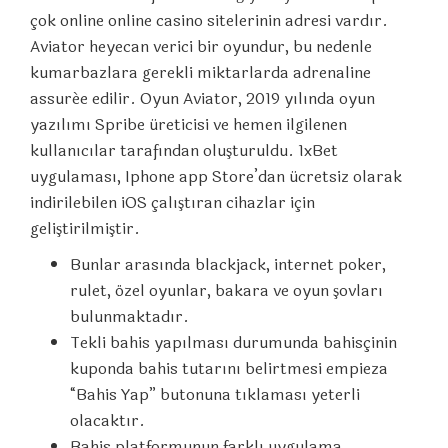
çok online online casino sitelerinin adresi vardır.
Aviator heyecan verici bir oyundur, bu nedenle
kumarbazlara gerekli miktarlarda adrenaline
assurée edilir. Oyun Aviator, 2019 yılında oyun
yazılımı Spribe üreticisi ve hemen ilgilenen
kullanıcılar tarafından oluşturuldu. 1xBet
uygulaması, Iphone app Store’dan ücretsiz olarak
indirilebilen iOS çalıştıran cihazlar için
geliştirilmiştir.
Bunlar arasında blackjack, internet poker,
rulet, özel oyunlar, bakara ve oyun şovları
bulunmaktadır.
Tekli bahis yapılması durumunda bahisçinin
kuponda bahis tutarını belirtmesi empieza
“Bahis Yap” butonuna tıklaması yeterli
olacaktır.
Bahis platformunun farklı uygulama