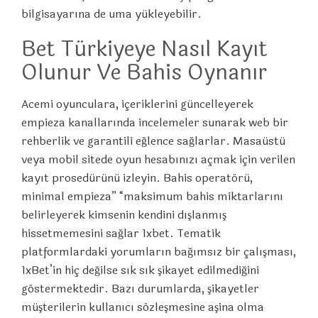
bilgisayarına de uma yükleyebilir.
Bet Türkiyeye Nasıl Kayıt
Olunur Ve Bahis Oynanır
Acemi oyunculara, içeriklerini güncelleyerek
empieza kanallarında incelemeler sunarak web bir
rehberlik ve garantili eğlence sağlarlar. Masaüstü
veya mobil sitede oyun hesabınızı açmak için verilen
kayıt prosedürünü izleyin. Bahis operatörü,
minimal empieza” “maksimum bahis miktarlarını
belirleyerek kimsenin kendini dışlanmış
hissetmemesini sağlar 1xbet. Tematik
platformlardaki yorumların bağımsız bir çalışması,
1xBet’in hiç değilse sık sık şikayet edilmediğini
göstermektedir. Bazı durumlarda, şikayetler
müşterilerin kullanıcı sözleşmesine aşina olma